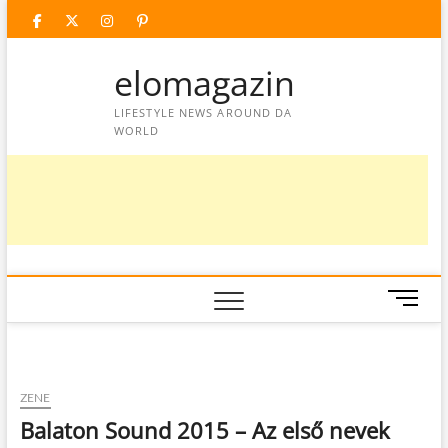
Skip
facebook
twitter
instagram
googleplus
pinterest
to
content
elomagazin
LIFESTYLE NEWS AROUND DA
WORLD
M
e
n
u
B
ZENE
u
Balaton Sound 2015 – Az első nevek
t