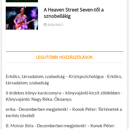
A Heaven Street Seven-től a
sznobellákig
2026.04.07.
LEGUTÓBBI HOZZÁSZÓLÁSOK
Erkölcs, társadalom, szabadság – Krízispszichológus
-
Erkölcs,
társadalom, szabadság
6 érdekes könyv karácsonyra – könyvajánló kicsit zöldebben
-
Könyvajánló: Nagy Réka: Ökoanyu
erika
-
Decemberben megjelenik! – Konok Péter: Történetek a
kerítés tövéből
B. Molnár Béla
-
Decemberben megjelenik! – Konok Péter: