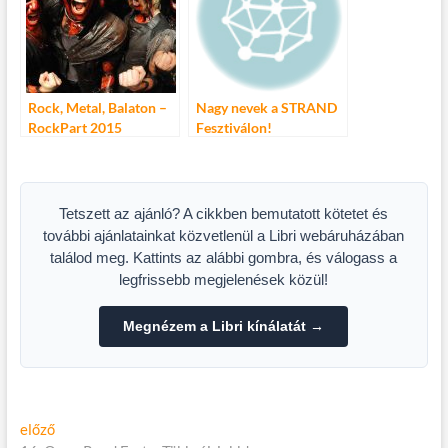
Rock, Metal, Balaton –
Nagy nevek a STRAND
RockPart 2015
Fesztiválon!
Tetszett az ajánló? A cikkben bemutatott kötetet és
további ajánlatainkat közvetlenül a Libri webáruházában
találod meg. Kattints az alábbi gombra, és válogass a
legfrissebb megjelenések közül!
Megnézem a Libri kínálatát →
Bejegyzés
Előző
előző