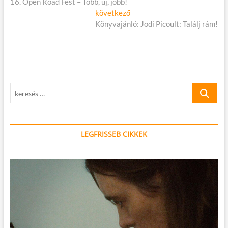
cikk:
16. Open Road Fest – Több, új, jobb!
navigáció
Következő
következő
cikk:
Könyvajánló: Jodi Picoult: Találj rám!
keresés
…
LEGFRISSEB CIKKEK