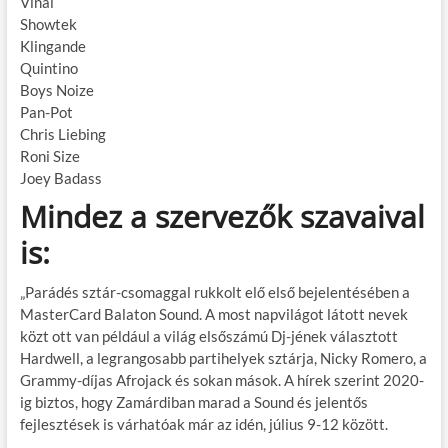
Vinai
Showtek
Klingande
Quintino
Boys Noize
Pan-Pot
Chris Liebing
Roni Size
Joey Badass
Mindez a szervezők szavaival
is:
„Parádés sztár-csomaggal rukkolt elő első bejelentésében a
MasterCard Balaton Sound. A most napvilágot látott nevek
közt ott van például a világ elsőszámú Dj-jének választott
Hardwell, a legrangosabb partihelyek sztárja, Nicky Romero, a
Grammy-díjas Afrojack és sokan mások. A hírek szerint 2020-
ig biztos, hogy Zamárdiban marad a Sound és jelentős
fejlesztések is várhatóak már az idén, július 9-12 között.