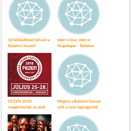
Új fellépőkkel bővült a
Idén is lesz, idén is
Balaton Sound!
fergeteges – Balaton
Sound
FEZEN 2018:
Megint a Balaton Sound
megérkeztek az első
volt a nyár legnagyobb
nevek
élménye