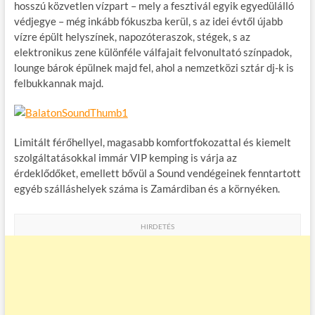
hosszú közvetlen vízpart – mely a fesztivál egyik egyedülálló
védjegye – még inkább fókuszba kerül, s az idei évtől újabb
vízre épült helyszínek, napozóteraszok, stégek, s az
elektronikus zene különféle válfajait felvonultató színpadok,
lounge bárok épülnek majd fel, ahol a nemzetközi sztár dj-k is
felbukkannak majd.
Limitált férőhellyel, magasabb komfortfokozattal és kiemelt
szolgáltatásokkal immár VIP kemping is várja az
érdeklődőket, emellett bővül a Sound vendégeinek fenntartott
egyéb szálláshelyek száma is Zamárdiban és a környéken.
HIRDETÉS