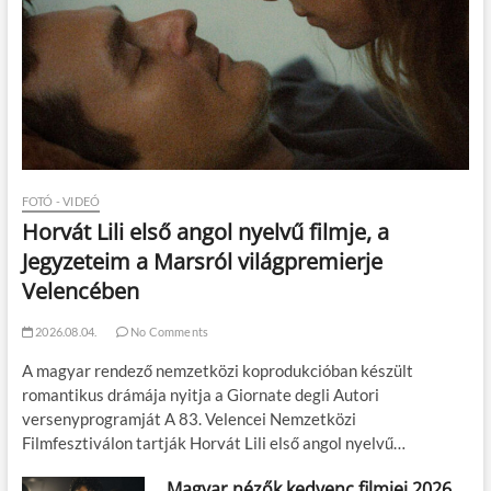
FOTÓ - VIDEÓ
Horvát Lili első angol nyelvű filmje, a
Jegyzeteim a Marsról világpremierje
Velencében
2026.08.04.
No Comments
A magyar rendező nemzetközi koprodukcióban készült
romantikus drámája nyitja a Giornate degli Autori
versenyprogramját A 83. Velencei Nemzetközi
Filmfesztiválon tartják Horvát Lili első angol nyelvű…
Magyar nézők kedvenc filmjei 2026