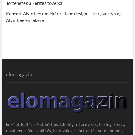
Történetek a kerítés tövéből
Koncert Alvin Lee emlékére – icon.design
-
Ezer gyertya ég
Alvin Lee emlékére
elomagazin
közélet, kultúra, életmód, pszichológia, környezet, feeling, könyv,
divat, zene, film, kiállítás, fesztiválok, sport, autó, motor, humor,