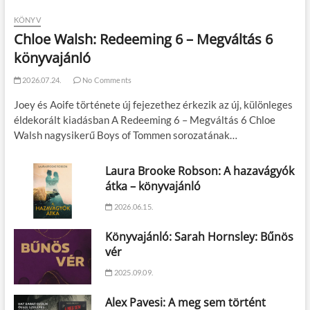
KÖNYV
Chloe Walsh: Redeeming 6 – Megváltás 6
könyvajánló
2026.07.24.
No Comments
Joey és Aoife története új fejezethez érkezik az új, különleges
éldekorált kiadásban A Redeeming 6 – Megváltás 6 Chloe
Walsh nagysikerű Boys of Tommen sorozatának…
Laura Brooke Robson: A hazavágyók
átka – könyvajánló
2026.06.15.
Könyvajánló: Sarah Hornsley: Bűnös
vér
2025.09.09.
Alex Pavesi: A meg sem történt