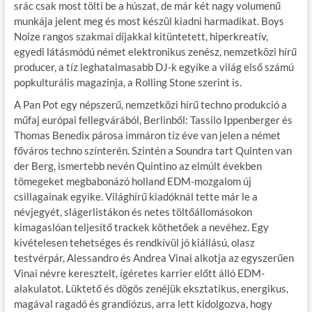
srác csak most tölti be a húszat, de már két nagy volumenű
munkája jelent meg és most készül kiadni harmadikat. Boys
Noize rangos szakmai díjakkal kitüntetett, hiperkreatív,
egyedi látásmódú német elektronikus zenész, nemzetközi hírű
producer, a tíz leghatalmasabb DJ-k egyike a világ első számú
popkulturális magazinja, a Rolling Stone szerint is.
A Pan Pot egy népszerű, nemzetközi hírű techno produkció a
műfaj európai fellegvárából, Berlinből: Tassilo Ippenberger és
Thomas Benedix párosa immáron tíz éve van jelen a német
főváros techno színterén. Szintén a Soundra tart Quinten van
der Berg, ismertebb nevén Quintino az elmúlt években
tömegeket megbabonázó holland EDM-mozgalom új
csillagainak egyike. Világhírű kiadóknál tette már le a
névjegyét, slágerlistákon és netes töltőállomásokon
kimagaslóan teljesítő trackek köthetőek a nevéhez. Egy
kivételesen tehetséges és rendkívül jó kiállású, olasz
testvérpár, Alessandro és Andrea Vinai alkotja az egyszerűen
Vinai névre keresztelt, ígéretes karrier előtt álló EDM-
alakulatot. Lüktető és dögös zenéjük eksztatikus, energikus,
magával ragadó és grandiózus, arra lett kidolgozva, hogy