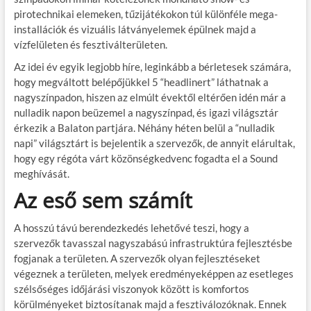
pirotechnikai elemeken, tűzijátékokon túl különféle mega-
installációk és vizuális látványelemek épülnek majd a
vízfelületen és fesztiválterületen.
Az idei év egyik legjobb híre, leginkább a bérletesek számára,
hogy megváltott belépőjükkel 5 “headlinert” láthatnak a
nagyszínpadon, hiszen az elmúlt évektől eltérően idén már a
nulladik napon beüzemel a nagyszínpad, és igazi világsztár
érkezik a Balaton partjára. Néhány héten belül a “nulladik
napi” világsztárt is bejelentik a szervezők, de annyit elárultak,
hogy egy régóta várt közönségkedvenc fogadta el a Sound
meghívását.
Az eső sem számít
A hosszú távú berendezkedés lehetővé teszi, hogy a
szervezők tavasszal nagyszabású infrastruktúra fejlesztésbe
fogjanak a területen. A szervezők olyan fejlesztéseket
végeznek a területen, melyek eredményeképpen az esetleges
szélsőséges időjárási viszonyok között is komfortos
körülményeket biztosítanak majd a fesztiválozóknak. Ennek