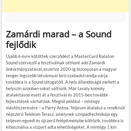
Zamárdi marad – a Sound
fejlődik
Újabb 6 évre kötöttek szerződést a MasterCard Balaton
Sound szervezői a fesztiválnak otthont adó Zamárdi
önkormányzatával, eszerint 2020-ig bizonyosan a magyar
tenger legszebb látvánnyal bíró szabadstrandja várja
továbbra is a Sound látogatóit. A hely állandósága mellett a
helyszín azonban sokat változik. Már tavaly komoly
átalakításon esett át a fesztivál és 2015-ben további
fejlesztések várhatóak. Megnő például – mintegy
másfélszeresére – a Party Aréna. Teljesen átalakul a rendkívül
népszerű Telekom Terasz, amelynek színpadtechnikája egy
teljesen egyedi és újszerű felépítménybe költözik, továbbra is
kihasználva a vízpart adta lehetőségeket. A mintegy 1 km