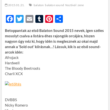
t
2015.01.21.
balaton
balaton sound
fesztivál
zene
o
n
F
T
E
T
Pi
O
ac
w
m
u
nt
ss
Betoppantak az első Balaton Sound 2015 nevek, igen széles
e
itt
ail
m
er
za
mosolyt csalva a listára éhes rajongók orcájára, hiszen
b
er
bl
es
m
nagyon úgy néz ki, hogy idén is meglesznek az okai majd
annak a ‘Sold out’ kiírásnak…! Lássuk, kik is az első sound-
o
r
t
e
arcok idén:
o
g
Afrojack
Hardwell
k
The Bloody Beetroots
Charli XCX
DVBBS
Nicky Romero