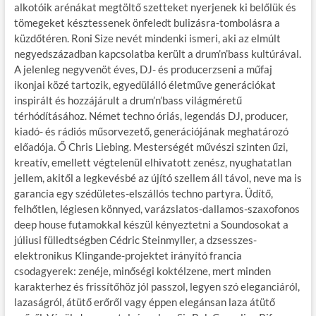
alkotóik arénákat megtöltő szetteket nyerjenek ki belőlük és
tömegeket késztessenek önfeledt bulizásra-tombolásra a
küzdőtéren. Roni Size nevét mindenki ismeri, aki az elmúlt
negyedszázadban kapcsolatba került a drum’n’bass kultúrával.
A jelenleg negyvenöt éves, DJ- és producerzseni a műfaj
ikonjai közé tartozik, egyedülálló életműve generációkat
inspirált és hozzájárult a drum’n’bass világméretű
térhódításához. Német techno óriás, legendás DJ, producer,
kiadó- és rádiós műsorvezető, generációjának meghatározó
előadója. Ő Chris Liebing. Mesterségét művészi szinten űzi,
kreatív, emellett végtelenül elhivatott zenész, nyughatatlan
jellem, akitől a legkevésbé az újító szellem áll távol, neve ma is
garancia egy szédületes-elszállós techno partyra. Üdítő,
felhőtlen, légiesen könnyed, varázslatos-dallamos-szaxofonos
deep house futamokkal készül kényeztetni a Soundosokat a
júliusi fülledtségben Cédric Steinmyller, a dzsesszes-
elektronikus Klingande-projektet irányító francia
csodagyerek: zenéje, minőségi koktélzene, mert minden
karakterhez és frissítőhöz jól passzol, legyen szó eleganciáról,
lazaságról, átütő erőről vagy éppen elegánsan laza átütő