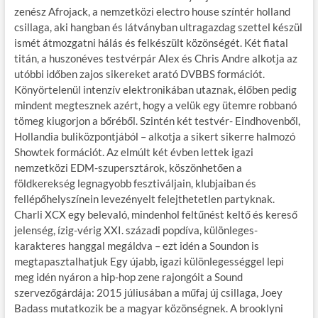
zenész Afrojack, a nemzetközi electro house színtér holland
csillaga, aki hangban és látványban ultragazdag szettel készül
ismét átmozgatni hálás és felkészült közönségét. Két fiatal
titán, a huszonéves testvérpár Alex és Chris Andre alkotja az
utóbbi időben zajos sikereket arató DVBBS formációt.
Könyörtelenül intenzív elektronikában utaznak, élőben pedig
mindent megtesznek azért, hogy a velük egy ütemre robbanó
tömeg kiugorjon a bőréből. Szintén két testvér- Eindhovenből,
Hollandia buliközpontjából – alkotja a sikert sikerre halmozó
Showtek formációt. Az elmúlt két évben lettek igazi
nemzetközi EDM-szupersztárok, köszönhetően a
földkerekség legnagyobb fesztiváljain, klubjaiban és
fellépőhelyszínein levezényelt felejthetetlen partyknak.
Charli XCX egy belevaló, mindenhol feltűnést keltő és kereső
jelenség, ízig-vérig XXI. századi popdíva, különleges-
karakteres hanggal megáldva – ezt idén a Soundon is
megtapasztalhatjuk Egy újabb, igazi különlegességgel lepi
meg idén nyáron a hip-hop zene rajongóit a Sound
szervezőgárdája: 2015 júliusában a műfaj új csillaga, Joey
Badass mutatkozik be a magyar közönségnek. A brooklyni