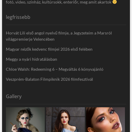
fotó, video, színház, kultúrsokk, enteriőr, meg amit akartok
legfrissebb
Horvát Lili első angol nyelvű filmje, a Jegyzeteim a Marsról
világpremierje Velencében
Magyar nézők kedvenc filmjei 2026 első felében
Meggy a nyári hidratálásban
Chloe Walsh: Redeeming 6 – Megváltás 6 könyvajánló
Veszprém-Balaton Filmpiknik 2026 filmfesztivál
Gallery