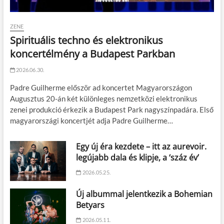
ZENE
Spirituális techno és elektronikus
koncertélmény a Budapest Parkban
2026.06.30.
Padre Guilherme először ad koncertet Magyarországon
Augusztus 20-án két különleges nemzetközi elektronikus
zenei produkció érkezik a Budapest Park nagyszínpadára. Első
magyarországi koncertjét adja Padre Guilherme…
Egy új éra kezdete – itt az aurevoir.
legújabb dala és klipje, a ‘száz év’
2026.05.25.
Új albummal jelentkezik a Bohemian
Betyars
2026.05.11.