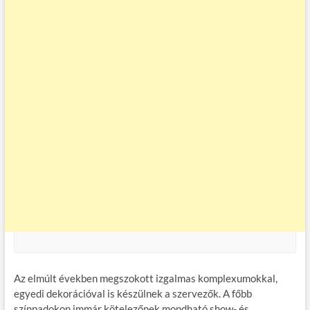
Az elmúlt években megszokott izgalmas komplexumokkal,
egyedi dekorációval is készülnek a szervezők. A főbb
színpadokon immár kötelezőnek mondható show- és