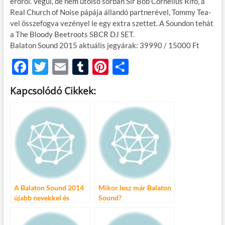
erőről. Végül, de nem utolsó sorban Sir Bob Cornelius Rifo, a
Real Church of Noise pápája állandó partnerével, Tommy Tea-
vel összefogva vezényel le egy extra szettet. A Soundon tehát
a The Bloody Beetroots SBCR DJ SET.
Balaton Sound 2015 aktuális jegyárak: 39990 / 15000 Ft
F
T
E
T
Pi
O
ac
w
m
u
nt
ss
Kapcsolódó Cikkek:
e
itt
ail
m
er
za
b
er
bl
es
m
o
r
t
e
o
g
k
A Balaton Sound 2014
Mikor lesz már Balaton
újabb nevekkel és
Sound?
hasznos tudnivalókkal