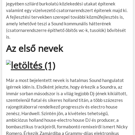
jegyében szilárd burkolatú közlekedési utakat építenek
valamint egy vízelvezető csatornarendszert építenek majd ki.
A fejlesztési tervekben szerepel további közműfejlesztés is,
amely lehetővé teszi a Sound kommunális hátterének
(csatornarendszerre építhető öbítős wc-k, tusolók) bővítését
is.
Az első nevek
Már a most bejelentett nevek is hatalmas Sound hangulatot
ígérnek idén is. Elsőként jelezte, hogy érkezik a Soundra, az
immár sorban másodszor is a világ legjobb Dj-jének kikiáltott,
szemtelenül fiatal és sikeres holland titán, a több százezres
rajongótáborral rendelkező progresszív és electro house
zenész, Hardwell. Szintén jön, a kivételes tehetségű,
ambiciózus holland house-electro house DJ és producer, a
bombasztikus trackjeiről, formabontó remixeiről ismert Nicky
Romero. Érkezik Zamárdiba a Grammy-díjas elektronikus