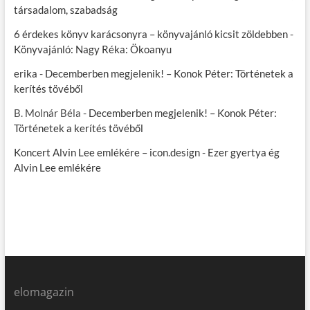
társadalom, szabadság
6 érdekes könyv karácsonyra – könyvajánló kicsit zöldebben
-
Könyvajánló: Nagy Réka: Ökoanyu
erika
-
Decemberben megjelenik! – Konok Péter: Történetek a
kerítés tövéből
B. Molnár Béla
-
Decemberben megjelenik! – Konok Péter:
Történetek a kerítés tövéből
Koncert Alvin Lee emlékére – icon.design
-
Ezer gyertya ég
Alvin Lee emlékére
elomagazin