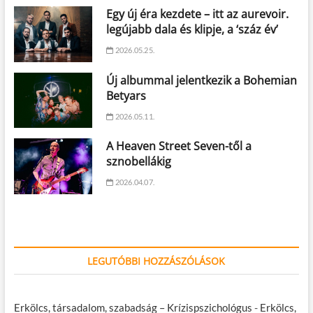
Egy új éra kezdete – itt az aurevoir.
legújabb dala és klipje, a ‘száz év’
2026.05.25.
Új albummal jelentkezik a Bohemian
Betyars
2026.05.11.
A Heaven Street Seven-től a
sznobellákig
2026.04.07.
LEGUTÓBBI HOZZÁSZÓLÁSOK
Erkölcs, társadalom, szabadság – Krízispszichológus
-
Erkölcs,