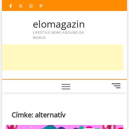
Skip
facebook
twitter
instagram
googleplus
pinterest
to
content
elomagazin
LIFESTYLE NEWS AROUND DA
WORLD
M
e
n
u
B
Címke:
alternatív
u
t