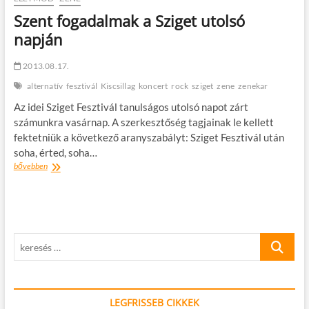
pályázat
Szent fogadalmak a Sziget utolsó
a
napján
Sziget
Fesztiválon
2013.08.17.
alternatív
fesztivál
Kiscsillag
koncert
rock
sziget
zene
zenekar
Az idei Sziget Fesztivál tanulságos utolsó napot zárt
számunkra vasárnap. A szerkesztőség tagjainak le kellett
fektetniük a következő aranyszabályt: Sziget Fesztivál után
soha, érted, soha…
Szent
bővebben
fogadalmak
a
Sziget
utolsó
napján
keresés
…
LEGFRISSEB CIKKEK