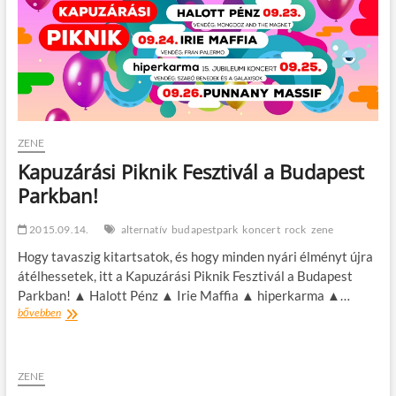
t
o
n
ZENE
Kapuzárási Piknik Fesztivál a Budapest
Parkban!
2015.09.14.
alternatív
budapestpark
koncert
rock
zene
Hogy tavaszig kitartsatok, és hogy minden nyári élményt újra
átélhessetek, itt a Kapuzárási Piknik Fesztivál a Budapest
Parkban! ▲ Halott Pénz ▲ Irie Maffia ▲ hiperkarma ▲…
Kapuzárási
bővebben
Piknik
Fesztivál
a
Budapest
ZENE
Parkban!