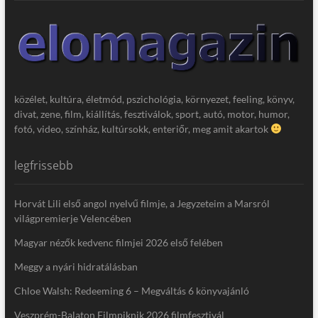
közélet, kultúra, életmód, pszichológia, környezet, feeling, könyv,
divat, zene, film, kiállítás, fesztiválok, sport, autó, motor, humor,
fotó, video, színház, kultúrsokk, enteriőr, meg amit akartok
legfrissebb
Horvát Lili első angol nyelvű filmje, a Jegyzeteim a Marsról
világpremierje Velencében
Magyar nézők kedvenc filmjei 2026 első felében
Meggy a nyári hidratálásban
Chloe Walsh: Redeeming 6 – Megváltás 6 könyvajánló
Veszprém-Balaton Filmpiknik 2026 filmfesztivál