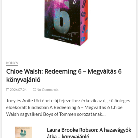
KÖNYV
Chloe Walsh: Redeeming 6 – Megváltás 6
könyvajánló
2026.07.24.
No Comments
Joey és Aoife története új fejezethez érkezik az új, különleges
éldekorált kiadásban A Redeeming 6 – Megváltás 6 Chloe
Walsh nagysikerű Boys of Tommen sorozatának…
Laura Brooke Robson: A hazavágyók
átka – könyvajánló