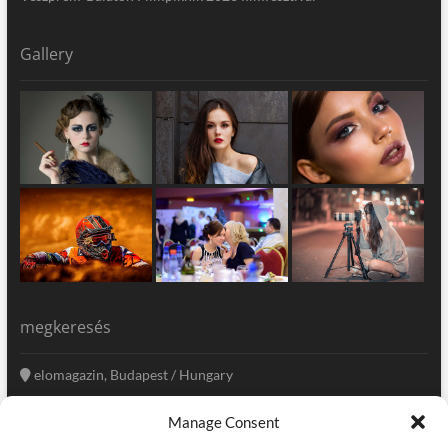
Gallery
megkeresés
elomagazin, Budapest / Hungary
+36 20 333-6009
Manage Consent
szerkesztoseg@elomagazin.com