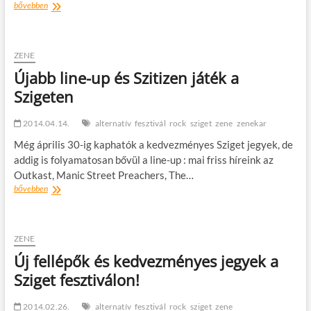
A
bővebben
Sziget
a
legolcsóbb
és
ZENE
legjobb
Újabb line-up és Szitizen játék a
európai
Szigeten
fesztivál
2014.04.14.
alternatív
fesztivál
rock
sziget
zene
zenekar
Még április 30-ig kaphatók a kedvezményes Sziget jegyek, de
addig is folyamatosan bővül a line-up : mai friss híreink az
Outkast, Manic Street Preachers, The…
Újabb
bővebben
line-
up
és
Szitizen
ZENE
játék
Új fellépők és kedvezményes jegyek a
a
Sziget fesztiválon!
Szigeten
2014.02.26.
alternatív
fesztivál
rock
sziget
zene