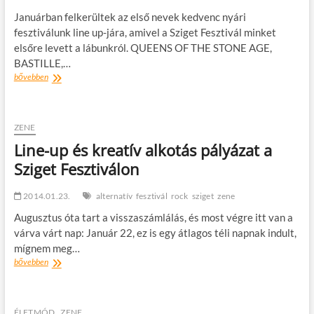
Januárban felkerültek az első nevek kedvenc nyári
fesztiválunk line up-jára, amivel a Sziget Fesztivál minket
elsőre levett a lábunkról. QUEENS OF THE STONE AGE,
BASTILLE,…
Új
bővebben
fellépők
és
kedvezményes
jegyek
ZENE
a
Line-up és kreatív alkotás pályázat a
Sziget
Sziget Fesztiválon
fesztiválon!
2014.01.23.
alternatív
fesztivál
rock
sziget
zene
Augusztus óta tart a visszaszámlálás, és most végre itt van a
várva várt nap: Január 22, ez is egy átlagos téli napnak indult,
mígnem meg…
Line-
bővebben
up
és
kreatív
alkotás
ÉLETMÓD
ZENE