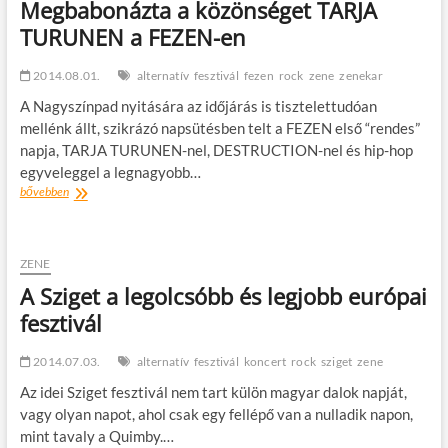
Megbabonázta a közönséget TARJA
TURUNEN a FEZEN-en
2014.08.01.
alternatív
fesztivál
fezen
rock
zene
zenekar
A Nagyszínpad nyitására az időjárás is tisztelettudóan
mellénk állt, szikrázó napsütésben telt a FEZEN első “rendes”
napja, TARJA TURUNEN-nel, DESTRUCTION-nel és hip-hop
egyveleggel a legnagyobb…
Megbabonázta
bővebben
a
közönséget
TARJA
TURUNEN
ZENE
a
A Sziget a legolcsóbb és legjobb európai
FEZEN-
fesztivál
en
2014.07.03.
alternatív
fesztivál
koncert
rock
sziget
zene
Az idei Sziget fesztivál nem tart külön magyar dalok napját,
vagy olyan napot, ahol csak egy fellépő van a nulladik napon,
mint tavaly a Quimby.…