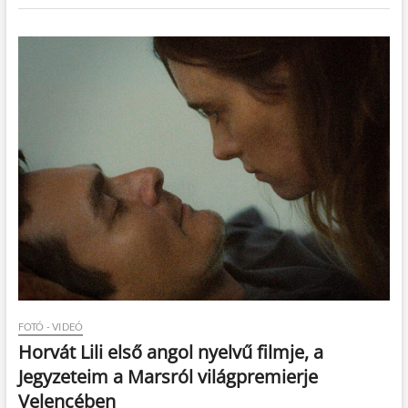
FOTÓ - VIDEÓ
Horvát Lili első angol nyelvű filmje, a
Jegyzeteim a Marsról világpremierje
Velencében