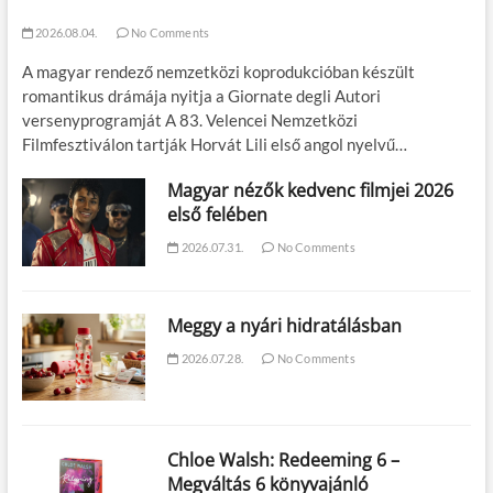
2026.08.04.
No Comments
A magyar rendező nemzetközi koprodukcióban készült
romantikus drámája nyitja a Giornate degli Autori
versenyprogramját A 83. Velencei Nemzetközi
Filmfesztiválon tartják Horvát Lili első angol nyelvű…
Magyar nézők kedvenc filmjei 2026
első felében
2026.07.31.
No Comments
Meggy a nyári hidratálásban
2026.07.28.
No Comments
Chloe Walsh: Redeeming 6 –
Megváltás 6 könyvajánló