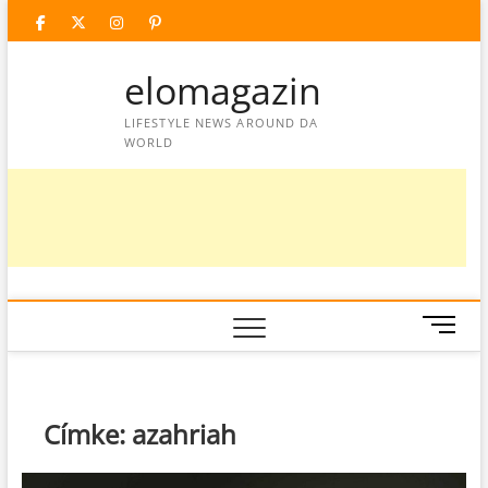
Skip
facebook
twitter
instagram
googleplus
pinterest
to
content
elomagazin
LIFESTYLE NEWS AROUND DA
WORLD
M
e
n
u
B
Címke:
azahriah
u
t