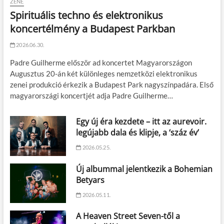
ZENE
Spirituális techno és elektronikus
koncertélmény a Budapest Parkban
2026.06.30.
Padre Guilherme először ad koncertet Magyarországon
Augusztus 20-án két különleges nemzetközi elektronikus
zenei produkció érkezik a Budapest Park nagyszínpadára. Első
magyarországi koncertjét adja Padre Guilherme…
Egy új éra kezdete – itt az aurevoir.
legújabb dala és klipje, a ‘száz év’
2026.05.25.
Új albummal jelentkezik a Bohemian
Betyars
2026.05.11.
A Heaven Street Seven-től a