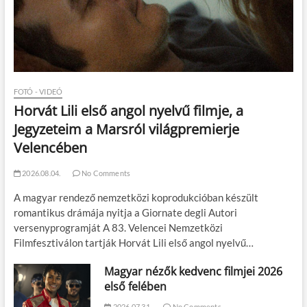
FOTÓ - VIDEÓ
Horvát Lili első angol nyelvű filmje, a
Jegyzeteim a Marsról világpremierje
Velencében
2026.08.04.
No Comments
A magyar rendező nemzetközi koprodukcióban készült
romantikus drámája nyitja a Giornate degli Autori
versenyprogramját A 83. Velencei Nemzetközi
Filmfesztiválon tartják Horvát Lili első angol nyelvű…
Magyar nézők kedvenc filmjei 2026
első felében
2026.07.31.
No Comments