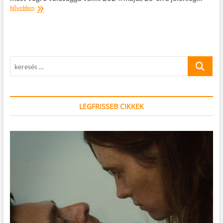
AMIRE
bővebben
MINDENKI
VÁRT
–
AZAHRIAH
A
keresés
PUSKÁS
ARÉNÁBAN
…
LEGFRISSEB CIKKEK