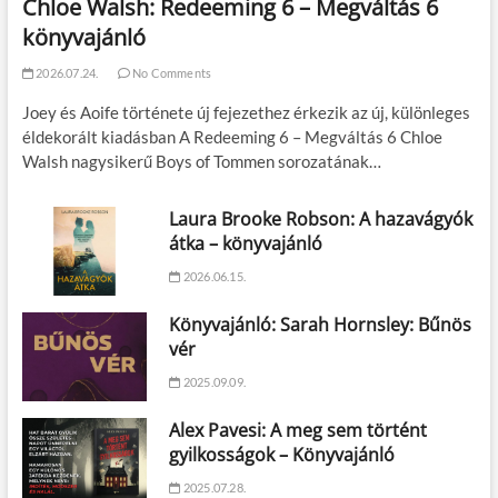
Chloe Walsh: Redeeming 6 – Megváltás 6
könyvajánló
2026.07.24.
No Comments
Joey és Aoife története új fejezethez érkezik az új, különleges
éldekorált kiadásban A Redeeming 6 – Megváltás 6 Chloe
Walsh nagysikerű Boys of Tommen sorozatának…
Laura Brooke Robson: A hazavágyók
átka – könyvajánló
2026.06.15.
Könyvajánló: Sarah Hornsley: Bűnös
vér
2025.09.09.
Alex Pavesi: A meg sem történt
gyilkosságok – Könyvajánló
2025.07.28.