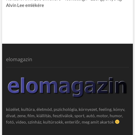
Alvin Lee emlékére
elomagazin
közélet, kultúra, életmód, pszichológia, környezet, feeling, könyv,
divat, zene, film, kiállítás, fesztiválok, sport, autó, motor, humor,
fotó, video, színház, kultúrsokk, enteriőr, meg amit akartok