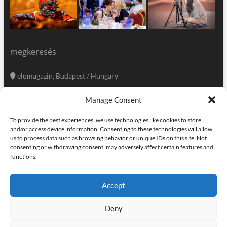
megkeresés
elomagazin, Budapest / Hungary
+36 20 333-6009
Manage Consent
szerkesztoseg@elomagazin.com
To provide the best experiences, we use technologies like cookies to store
elomagazin
and/or access device information. Consenting to these technologies will allow
us to process data such as browsing behavior or unique IDs on this site. Not
consenting or withdrawing consent, may adversely affect certain features and
functions.
facebook
twitter
instagram
googleplus
pinterest
Accept
kapcsolat
home
adatvédelem
impresszum
Deny
elomagazin
| powered by
icon.desing
:: internet solutions |