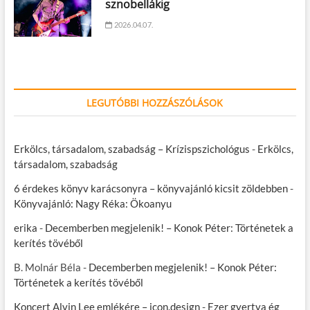
sznobellákig
2026.04.07.
LEGUTÓBBI HOZZÁSZÓLÁSOK
Erkölcs, társadalom, szabadság – Krízispszichológus
-
Erkölcs,
társadalom, szabadság
6 érdekes könyv karácsonyra – könyvajánló kicsit zöldebben
-
Könyvajánló: Nagy Réka: Ökoanyu
erika
-
Decemberben megjelenik! – Konok Péter: Történetek a
kerítés tövéből
B. Molnár Béla
-
Decemberben megjelenik! – Konok Péter:
Történetek a kerítés tövéből
Koncert Alvin Lee emlékére – icon.design
-
Ezer gyertya ég