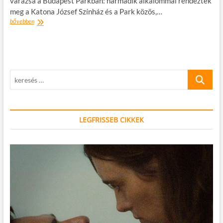
varázsa a Budapest Parkban: harmadik alkalommal rendezték
meg a Katona József Színház és a Park közös,…
Színház
bővebben
és
koncert
kéz
a
kézben:
keresés
több
mint
…
tízezren
buliztak
a
LEGFRISSEB CIKKEK
Csinibaba
Táncdalfesztiválon