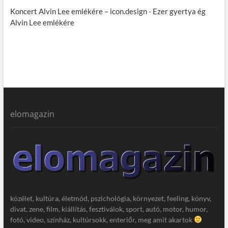
Koncert Alvin Lee emlékére – icon.design
-
Ezer gyertya ég
Alvin Lee emlékére
elomagazin
közélet, kultúra, életmód, pszichológia, környezet, feeling, könyv,
divat, zene, film, kiállítás, fesztiválok, sport, autó, motor, humor,
fotó, video, színház, kultúrsokk, enteriőr, meg amit akartok