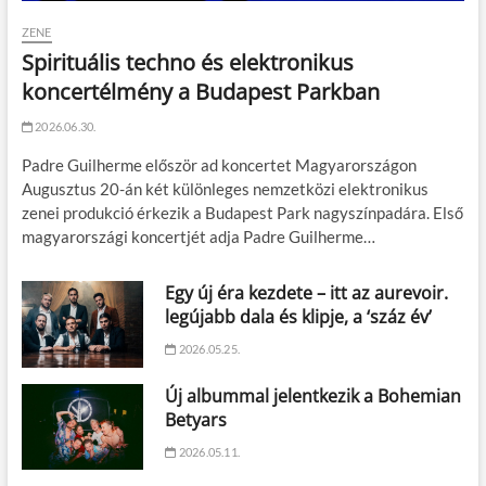
ZENE
Spirituális techno és elektronikus
koncertélmény a Budapest Parkban
2026.06.30.
Padre Guilherme először ad koncertet Magyarországon
Augusztus 20-án két különleges nemzetközi elektronikus
zenei produkció érkezik a Budapest Park nagyszínpadára. Első
magyarországi koncertjét adja Padre Guilherme…
Egy új éra kezdete – itt az aurevoir.
legújabb dala és klipje, a ‘száz év’
2026.05.25.
Új albummal jelentkezik a Bohemian
Betyars
2026.05.11.