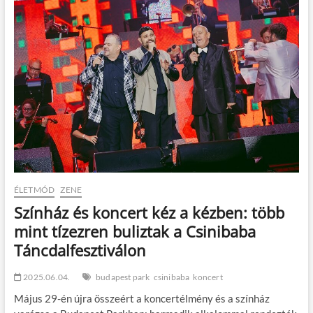
t
o
n
ÉLETMÓD
ZENE
Színház és koncert kéz a kézben: több
mint tízezren buliztak a Csinibaba
Táncdalfesztiválon
2025.06.04.
budapest park
csinibaba
koncert
Május 29-én újra összeért a koncertélmény és a színház