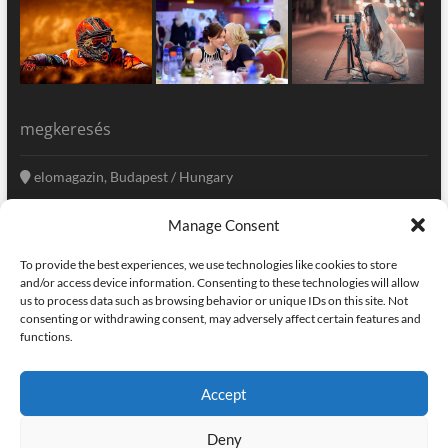
megkeresés
elomagazin, Budapest / Hungary
+36 20 333-6009
Manage Consent
szerkesztoseg@elomagazin.com
To provide the best experiences, we use technologies like cookies to store
elomagazin
and/or access device information. Consenting to these technologies will allow
us to process data such as browsing behavior or unique IDs on this site. Not
consenting or withdrawing consent, may adversely affect certain features and
functions.
facebook
twitter
instagram
googleplus
pinterest
Accept
kapcsolat
home
adatvédelem
impresszum
Deny