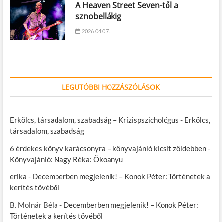
A Heaven Street Seven-től a
sznobellákig
2026.04.07.
LEGUTÓBBI HOZZÁSZÓLÁSOK
Erkölcs, társadalom, szabadság – Krízispszichológus
-
Erkölcs,
társadalom, szabadság
6 érdekes könyv karácsonyra – könyvajánló kicsit zöldebben
-
Könyvajánló: Nagy Réka: Ökoanyu
erika
-
Decemberben megjelenik! – Konok Péter: Történetek a
kerítés tövéből
B. Molnár Béla
-
Decemberben megjelenik! – Konok Péter:
Történetek a kerítés tövéből