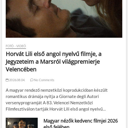
FOTÓ - VIDEÓ
Horvát Lili első angol nyelvű filmje, a
Jegyzeteim a Marsról világpremierje
Velencében
2026.08.04.
No Comments
A magyar rendező nemzetközi koprodukcióban készült
romantikus drámája nyitja a Giornate degli Autori
versenyprogramját A 83. Velencei Nemzetközi
Filmfesztiválon tartják Horvát Lili első angol nyelvű…
Magyar nézők kedvenc filmjei 2026
első felében