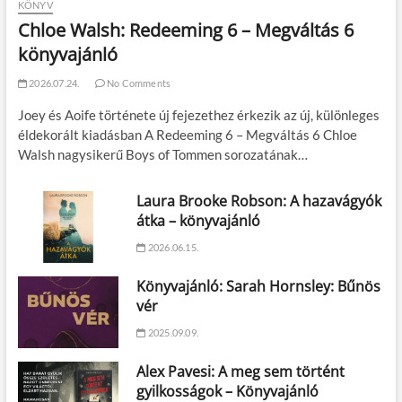
KÖNYV
Chloe Walsh: Redeeming 6 – Megváltás 6
könyvajánló
2026.07.24.
No Comments
Joey és Aoife története új fejezethez érkezik az új, különleges
éldekorált kiadásban A Redeeming 6 – Megváltás 6 Chloe
Walsh nagysikerű Boys of Tommen sorozatának…
Laura Brooke Robson: A hazavágyók
átka – könyvajánló
2026.06.15.
Könyvajánló: Sarah Hornsley: Bűnös
vér
2025.09.09.
Alex Pavesi: A meg sem történt
gyilkosságok – Könyvajánló