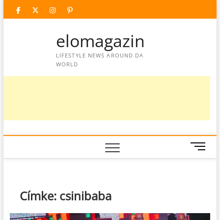
Skip
facebook
twitter
instagram
googleplus
pinterest
to
content
elomagazin
LIFESTYLE NEWS AROUND DA
WORLD
M
e
n
u
B
Címke:
csinibaba
u
t