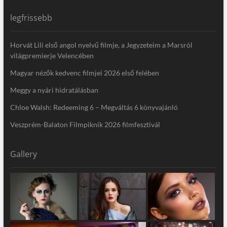
legfrissebb
Horvát Lili első angol nyelvű filmje, a Jegyzeteim a Marsról
világpremierje Velencében
Magyar nézők kedvenc filmjei 2026 első felében
Meggy a nyári hidratálásban
Chloe Walsh: Redeeming 6 – Megváltás 6 könyvajánló
Veszprém-Balaton Filmpiknik 2026 filmfesztivál
Gallery