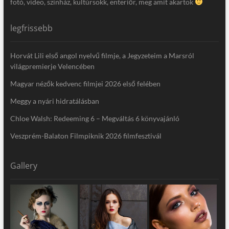
fotó, video, színház, kultúrsokk, enteriőr, meg amit akartok
legfrissebb
Horvát Lili első angol nyelvű filmje, a Jegyzeteim a Marsról
világpremierje Velencében
Magyar nézők kedvenc filmjei 2026 első felében
Meggy a nyári hidratálásban
Chloe Walsh: Redeeming 6 – Megváltás 6 könyvajánló
Veszprém-Balaton Filmpiknik 2026 filmfesztivál
Gallery