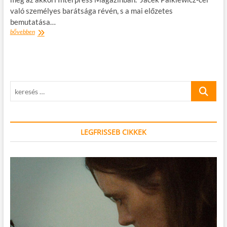
való személyes barátsága révén, s a mai előzetes
bemutatása…
AZ
bővebben
IGAZI
PALKIEWICZ
–
cikksorozat
a
keresés
világhírű
felfedezőről
…
LEGFRISSEB CIKKEK