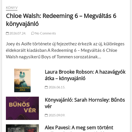
KÖNYV
Chloe Walsh: Redeeming 6 – Megváltás 6
könyvajánló
2026.07.24.
No Comments
Joey és Aoife története új fejezethez érkezik az új, különleges
éldekorált kiadásban A Redeeming 6 – Megváltás 6 Chloe
Walsh nagysikerű Boys of Tommen sorozatának…
Laura Brooke Robson: A hazavágyók
átka – könyvajánló
2026.06.15.
Könyvajánló: Sarah Hornsley: Bűnös
vér
2025.09.09.
Alex Pavesi: A meg sem történt