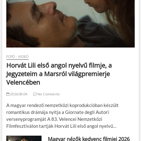
FOTÓ - VIDEÓ
Horvát Lili első angol nyelvű filmje, a
Jegyzeteim a Marsról világpremierje
Velencében
2026.08.04.
No Comments
A magyar rendező nemzetközi koprodukcióban készült
romantikus drámája nyitja a Giornate degli Autori
versenyprogramját A 83. Velencei Nemzetközi
Filmfesztiválon tartják Horvát Lili első angol nyelvű…
Magyar nézők kedvenc filmjei 2026