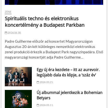
ZENE
Spirituális techno és elektronikus
koncertélmény a Budapest Parkban
2026.06.30.
Padre Guilherme először ad koncertet Magyarországon
Augusztus 20-án két különleges nemzetközi elektronikus
zenei produkció érkezik a Budapest Park nagyszínpadára. Első
magyarországi koncertjét adja Padre Guilherme…
Egy új éra kezdete – itt az aurevoir.
legújabb dala és klipje, a ‘száz év’
2026.05.25.
Új albummal jelentkezik a Bohemian
Betyars
2026.05.11.