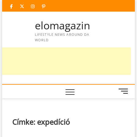
Skip
facebook
twitter
instagram
googleplus
pinterest
to
content
elomagazin
LIFESTYLE NEWS AROUND DA
WORLD
M
e
n
u
B
Címke:
expedíció
u
t