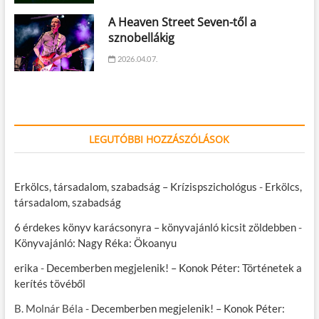
A Heaven Street Seven-től a
sznobellákig
2026.04.07.
LEGUTÓBBI HOZZÁSZÓLÁSOK
Erkölcs, társadalom, szabadság – Krízispszichológus
-
Erkölcs,
társadalom, szabadság
6 érdekes könyv karácsonyra – könyvajánló kicsit zöldebben
-
Könyvajánló: Nagy Réka: Ökoanyu
erika
-
Decemberben megjelenik! – Konok Péter: Történetek a
kerítés tövéből
B. Molnár Béla
-
Decemberben megjelenik! – Konok Péter: