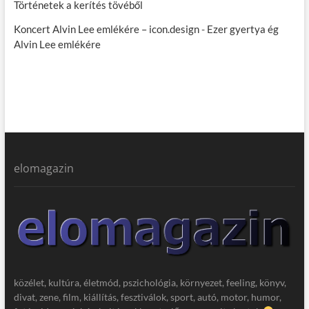
Történetek a kerítés tövéből
Koncert Alvin Lee emlékére – icon.design
-
Ezer gyertya ég
Alvin Lee emlékére
elomagazin
közélet, kultúra, életmód, pszichológia, környezet, feeling, könyv,
divat, zene, film, kiállítás, fesztiválok, sport, autó, motor, humor,