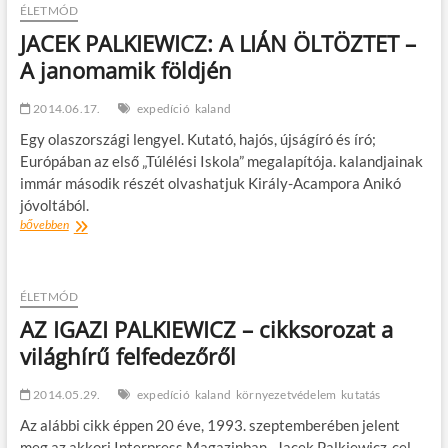
t
ÉLETMÓD
o
JACEK PALKIEWICZ: A LIÁN ÖLTÖZTET –
n
A janomamik földjén
2014.06.17.
expedíció
kaland
Egy olaszországi lengyel. Kutató, hajós, újságíró és író;
Európában az első „Túlélési Iskola” megalapítója. kalandjainak
immár második részét olvashatjuk Király-Acampora Anikó
jóvoltából.
JACEK
bővebben
PALKIEWICZ:
A
LIÁN
ÖLTÖZTET
ÉLETMÓD
–
AZ IGAZI PALKIEWICZ – cikksorozat a
A
világhírű felfedezőről
janomamik
földjén
2014.05.29.
expedíció
kaland
környezetvédelem
kutatás
Az alábbi cikk éppen 20 éve, 1993. szeptemberében jelent
meg az akkori Interpress Magazinban. Jacek Palkiewicz-cel