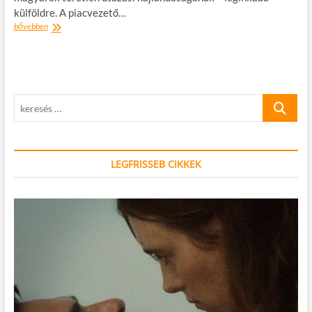
külföldre. A piacvezető…
IBUSZ:
bővebben
rajonganak
a
charterjáratokért
a
magyarok
keresés
…
LEGFRISSEB CIKKEK