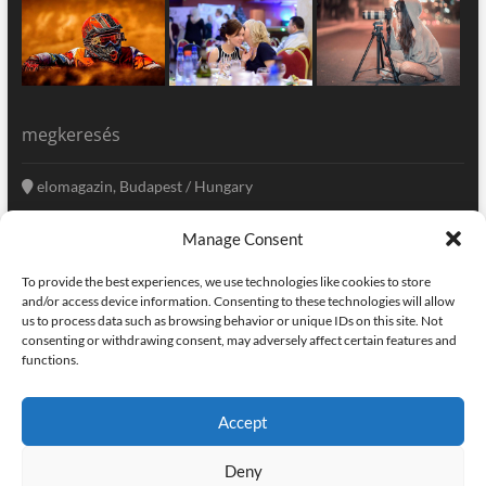
megkeresés
elomagazin, Budapest / Hungary
+36 20 333-6009
Manage Consent
szerkesztoseg@elomagazin.com
To provide the best experiences, we use technologies like cookies to store
elomagazin
and/or access device information. Consenting to these technologies will allow
us to process data such as browsing behavior or unique IDs on this site. Not
consenting or withdrawing consent, may adversely affect certain features and
functions.
facebook
twitter
instagram
googleplus
pinterest
Accept
kapcsolat
home
adatvédelem
impresszum
Deny