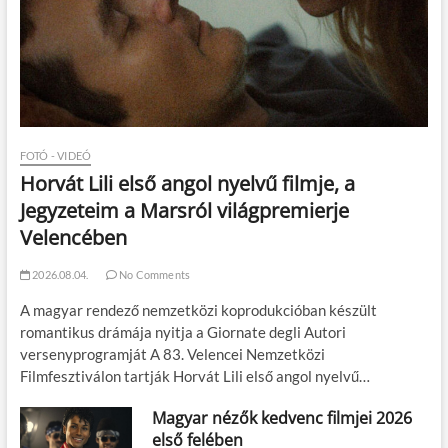
FOTÓ - VIDEÓ
Horvát Lili első angol nyelvű filmje, a
Jegyzeteim a Marsról világpremierje
Velencében
2026.08.04.
No Comments
A magyar rendező nemzetközi koprodukcióban készült
romantikus drámája nyitja a Giornate degli Autori
versenyprogramját A 83. Velencei Nemzetközi
Filmfesztiválon tartják Horvát Lili első angol nyelvű…
Magyar nézők kedvenc filmjei 2026
első felében