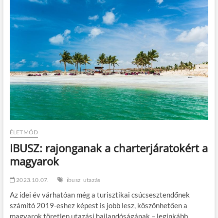
t
o
n
ÉLETMÓD
IBUSZ: rajonganak a charterjáratokért a
magyarok
2023.10.07.
ibusz
utazás
Az idei év várhatóan még a turisztikai csúcsesztendőnek
számító 2019-eshez képest is jobb lesz, köszönhetően a
magyarok töretlen utazási hajlandóságának – leginkább