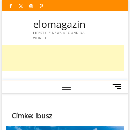
Skip
facebook
twitter
instagram
googleplus
pinterest
to
content
elomagazin
LIFESTYLE NEWS AROUND DA
WORLD
M
e
n
u
B
Címke:
ibusz
u
t