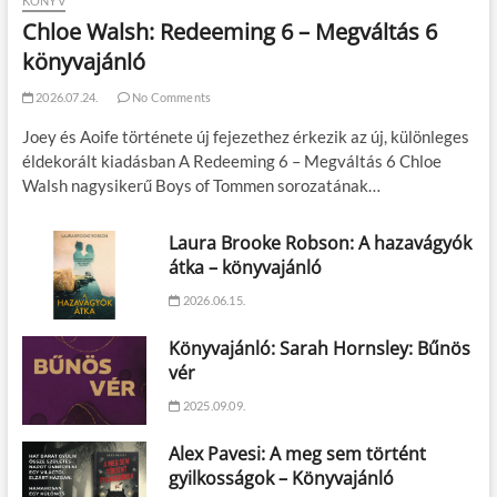
KÖNYV
Chloe Walsh: Redeeming 6 – Megváltás 6
könyvajánló
2026.07.24.
No Comments
Joey és Aoife története új fejezethez érkezik az új, különleges
éldekorált kiadásban A Redeeming 6 – Megváltás 6 Chloe
Walsh nagysikerű Boys of Tommen sorozatának…
Laura Brooke Robson: A hazavágyók
átka – könyvajánló
2026.06.15.
Könyvajánló: Sarah Hornsley: Bűnös
vér
2025.09.09.
Alex Pavesi: A meg sem történt
gyilkosságok – Könyvajánló