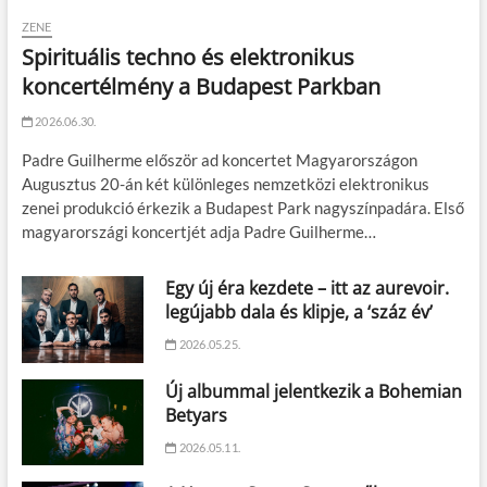
ZENE
Spirituális techno és elektronikus
koncertélmény a Budapest Parkban
2026.06.30.
Padre Guilherme először ad koncertet Magyarországon
Augusztus 20-án két különleges nemzetközi elektronikus
zenei produkció érkezik a Budapest Park nagyszínpadára. Első
magyarországi koncertjét adja Padre Guilherme…
Egy új éra kezdete – itt az aurevoir.
legújabb dala és klipje, a ‘száz év’
2026.05.25.
Új albummal jelentkezik a Bohemian
Betyars
2026.05.11.