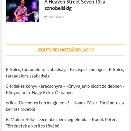
A Heaven Street Seven-től a
sznobellákig
2026.04.07.
LEGUTÓBBI HOZZÁSZÓLÁSOK
Erkölcs, társadalom, szabadság – Krízispszichológus
-
Erkölcs,
társadalom, szabadság
6 érdekes könyv karácsonyra – könyvajánló kicsit zöldebben
-
Könyvajánló: Nagy Réka: Ökoanyu
erika
-
Decemberben megjelenik! – Konok Péter: Történetek a
kerítés tövéből
B. Molnár Béla
-
Decemberben megjelenik! – Konok Péter:
Történetek a kerítés tövéből