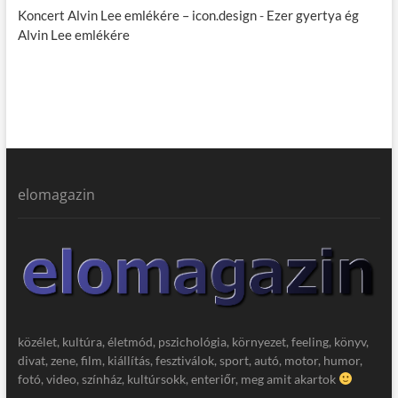
Koncert Alvin Lee emlékére – icon.design
-
Ezer gyertya ég
Alvin Lee emlékére
elomagazin
közélet, kultúra, életmód, pszichológia, környezet, feeling, könyv,
divat, zene, film, kiállítás, fesztiválok, sport, autó, motor, humor,
fotó, video, színház, kultúrsokk, enteriőr, meg amit akartok