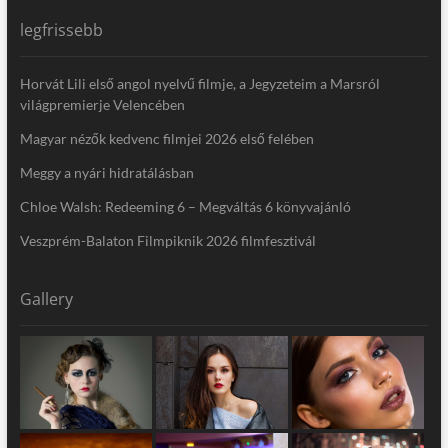
legfrissebb
Horvát Lili első angol nyelvű filmje, a Jegyzeteim a Marsról
világpremierje Velencében
Magyar nézők kedvenc filmjei 2026 első felében
Meggy a nyári hidratálásban
Chloe Walsh: Redeeming 6 – Megváltás 6 könyvajánló
Veszprém-Balaton Filmpiknik 2026 filmfesztivál
Gallery