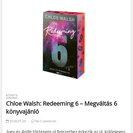
KÖNYV
Chloe Walsh: Redeeming 6 – Megváltás 6
könyvajánló
2026.07.24.
No Comments
Joey és Aoife története új fejezethez érkezik az új, különleges