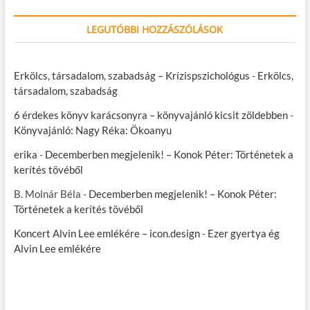
LEGUTÓBBI HOZZÁSZÓLÁSOK
Erkölcs, társadalom, szabadság – Krízispszichológus
-
Erkölcs,
társadalom, szabadság
6 érdekes könyv karácsonyra – könyvajánló kicsit zöldebben
-
Könyvajánló: Nagy Réka: Ökoanyu
erika
-
Decemberben megjelenik! – Konok Péter: Történetek a
kerítés tövéből
B. Molnár Béla
-
Decemberben megjelenik! – Konok Péter:
Történetek a kerítés tövéből
Koncert Alvin Lee emlékére – icon.design
-
Ezer gyertya ég
Alvin Lee emlékére