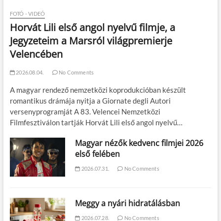
FOTÓ - VIDEÓ
Horvát Lili első angol nyelvű filmje, a
Jegyzeteim a Marsról világpremierje
Velencében
2026.08.04.
No Comments
A magyar rendező nemzetközi koprodukcióban készült
romantikus drámája nyitja a Giornate degli Autori
versenyprogramját A 83. Velencei Nemzetközi
Filmfesztiválon tartják Horvát Lili első angol nyelvű…
Magyar nézők kedvenc filmjei 2026
első felében
2026.07.31.
No Comments
Meggy a nyári hidratálásban
2026.07.28.
No Comments