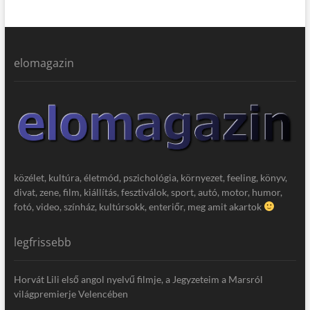
elomagazin
közélet, kultúra, életmód, pszichológia, környezet, feeling, könyv,
divat, zene, film, kiállítás, fesztiválok, sport, autó, motor, humor,
fotó, video, színház, kultúrsokk, enteriőr, meg amit akartok
legfrissebb
Horvát Lili első angol nyelvű filmje, a Jegyzeteim a Marsról
világpremierje Velencében