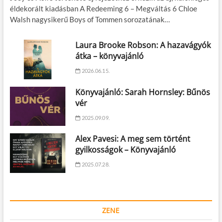
éldekorált kiadásban A Redeeming 6 – Megváltás 6 Chloe
Walsh nagysikerű Boys of Tommen sorozatának…
Laura Brooke Robson: A hazavágyók
átka – könyvajánló
2026.06.15.
Könyvajánló: Sarah Hornsley: Bűnös
vér
2025.09.09.
Alex Pavesi: A meg sem történt
gyilkosságok – Könyvajánló
2025.07.28.
ZENE