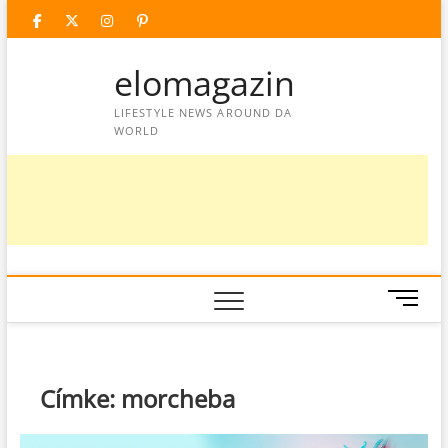
Skip
facebook
twitter
instagram
googleplus
pinterest
to
content
elomagazin
LIFESTYLE NEWS AROUND DA
WORLD
M
e
n
u
B
Címke:
morcheba
u
t