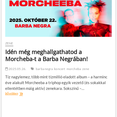
t
o
n
ZENE
Idén még meghallgathatod a
Morcheba-t a Barba Negrában!
2025.05.26.
barba negra
koncert
morcheba
zene
Tíz nagylemez, több mint tízmillió eladott album – a harminc
éve alakult Morcheeba a triphop egyik vezető (és sokakkal
ellentétben máig aktív) zenekara. Sokszínű –…
Idén
bővebben
még
meghallgathatod
a
Morcheba-
t