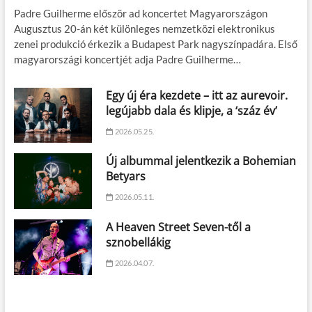
Padre Guilherme először ad koncertet Magyarországon
Augusztus 20-án két különleges nemzetközi elektronikus
zenei produkció érkezik a Budapest Park nagyszínpadára. Első
magyarországi koncertjét adja Padre Guilherme…
Egy új éra kezdete – itt az aurevoir.
legújabb dala és klipje, a ‘száz év’
2026.05.25.
Új albummal jelentkezik a Bohemian
Betyars
2026.05.11.
A Heaven Street Seven-től a
sznobellákig
2026.04.07.