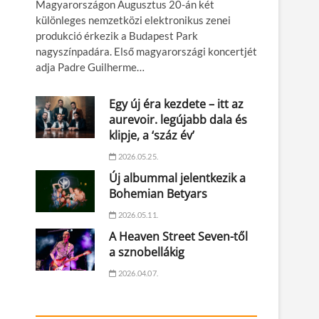
Magyarországon Augusztus 20-án két
különleges nemzetközi elektronikus zenei
produkció érkezik a Budapest Park
nagyszínpadára. Első magyarországi koncertjét
adja Padre Guilherme…
Egy új éra kezdete – itt az
aurevoir. legújabb dala és
klipje, a ‘száz év’
2026.05.25.
Új albummal jelentkezik a
Bohemian Betyars
2026.05.11.
A Heaven Street Seven-től
a sznobellákig
2026.04.07.