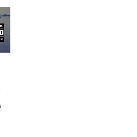
Budapest
Essentials!
r
i