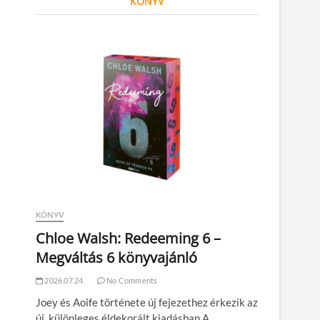
KÖNYV
KÖNYV
Chloe Walsh: Redeeming 6 –
Megváltás 6 könyvajánló
2026.07.24.
No Comments
Joey és Aoife története új fejezethez érkezik az
új, különleges éldekorált kiadásban A