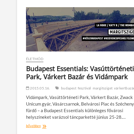
plakátgyűjtemény
a
Várkert
Bazár
teraszán
ÉLETMÓD
Budapest Essentials: Vasúttörténeti
Park, Várkert Bazár és Vidámpark
2015.05.16.
budapest
fesztivál
margitsziget
várkertbazá
Vidámpark, Vasúttörténeti Park, Várkert Bazár, Zwack
Unicum gyár, Vásárcsarnok, Belvárosi Piac és Szécheny
fürdő – a Budapest Essentials különleges fővárosi
helyszíneket varázsol táncparketté június 25-28.…
Budapest
bővebben
Essentials: