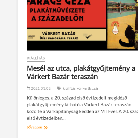
KIÁLLÍTÁS
Mesél az utca, plakátgyűjtemény a
Várkert Bazár teraszán
2021.03.03.
kiállítás
várkertbazár
Különleges, a 20. század első évtizedeit megidéző
plakátgyűjtemény látható a Várkert Bazár teraszán –
közölte a Várkapitányság kedden az MTI-vel. A 20. szá
első évtizedeiben…
Mesél
bővebben
az
utca,