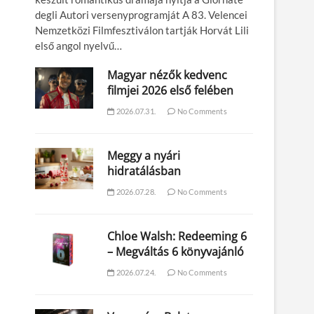
degli Autori versenyprogramját A 83. Velencei
Nemzetközi Filmfesztiválon tartják Horvát Lili
első angol nyelvű…
Magyar nézők kedvenc
filmjei 2026 első felében
2026.07.31.
No Comments
Meggy a nyári
hidratálásban
2026.07.28.
No Comments
Chloe Walsh: Redeeming 6
– Megváltás 6 könyvajánló
2026.07.24.
No Comments