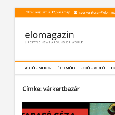
Skip
2026 augusztus 09, vasárnap
szerkesztoseg@elomaga
to
content
elomagazin
LIFESTYLE NEWS AROUND DA WORLD
AUTÓ – MOTOR
ÉLETMÓD
FOTÓ – VIDEÓ
H
Címke:
várkertbazár