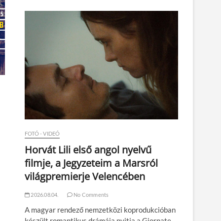
n
FOTÓ - VIDEÓ
Horvát Lili első angol nyelvű
filmje, a Jegyzeteim a Marsról
világpremierje Velencében
2026.08.04.
No Comments
A magyar rendező nemzetközi koprodukcióban
készült romantikus drámája nyitja a Giornate