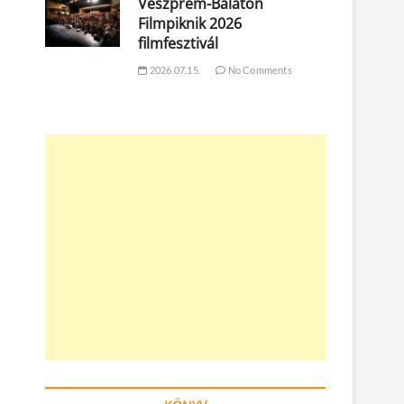
Veszprém-Balaton
Filmpiknik 2026
filmfesztivál
2026.07.15.
No Comments