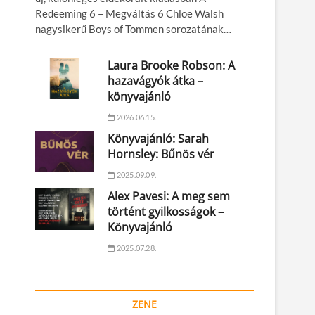
Redeeming 6 – Megváltás 6 Chloe Walsh
nagysikerű Boys of Tommen sorozatának…
Laura Brooke Robson: A
hazavágyók átka –
könyvajánló
2026.06.15.
Könyvajánló: Sarah
Hornsley: Bűnös vér
2025.09.09.
Alex Pavesi: A meg sem
történt gyilkosságok –
Könyvajánló
2025.07.28.
ZENE