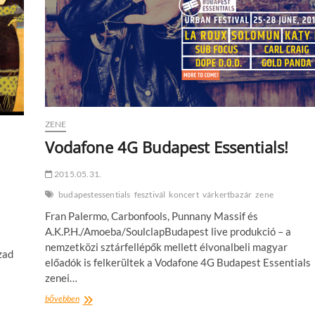
ZENE
Vodafone 4G Budapest Essentials!
2015.05.31.
budapestessentials
fesztivál
koncert
várkertbazár
zene
Fran Palermo, Carbonfools, Punnany Massif és
A.K.P.H./Amoeba/SoulclapBudapest live produkció – a
nemzetközi sztárfellépők mellett élvonalbeli magyar
zad
előadók is felkerültek a Vodafone 4G Budapest Essentials
zenei…
Vodafone
bővebben
4G