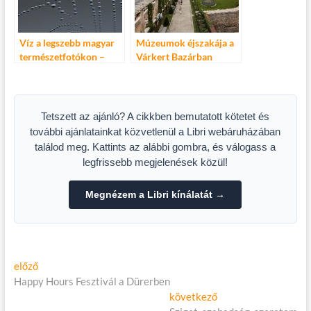
Víz a legszebb magyar
Múzeumok éjszakája a
természetfotókon –
Várkert Bazárban
Megnyílt a kerítés
kiállítás a Várkert
Bazárban
Tetszett az ajánló? A cikkben bemutatott kötetet és
további ajánlatainkat közvetlenül a Libri webáruházában
találod meg. Kattints az alábbi gombra, és válogass a
legfrissebb megjelenések közül!
Megnézem a Libri kínálatát →
Bejegyzés
Előző
előző
cikk:
Happy Hours Fesztivál a Dürerben
navigáció
Következő
következő