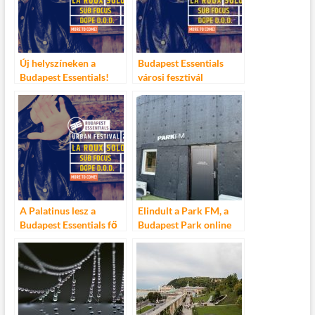
Új helyszíneken a
Budapest Essentials
Budapest Essentials!
városi fesztivál
A Palatinus lesz a
Elindult a Park FM, a
Budapest Essentials fő
Budapest Park online
helyszíne
rádiója!