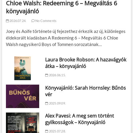
Chloe Walsh: Redeeming 6 – Megváltás 6
könyvajánló
2026.07.24.
No Comments
Joey és Aoife története új fejezethez érkezik az új, különleges
éldekorált kiadásban A Redeeming 6 – Megváltás 6 Chloe
Walsh nagysikerű Boys of Tommen sorozatának…
Laura Brooke Robson: A hazavágyók
átka – könyvajánló
2026.06.15.
Könyvajánló: Sarah Hornsley: Bűnös
vér
2025.09.09.
Alex Pavesi: A meg sem történt
gyilkosságok – Könyvajánló
2025.07.28.