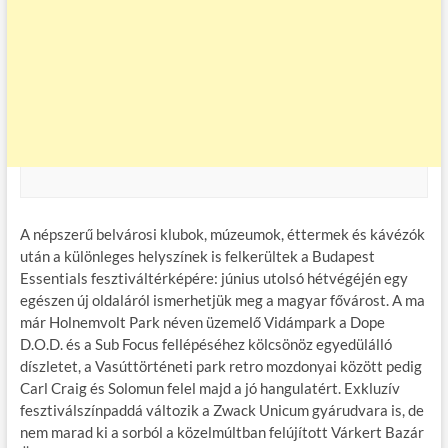
A népszerű belvárosi klubok, múzeumok, éttermek és kávézók
után a különleges helyszínek is felkerültek a Budapest
Essentials fesztiváltérképére: június utolsó hétvégéjén egy
egészen új oldaláról ismerhetjük meg a magyar fővárost. A ma
már Holnemvolt Park néven üzemelő Vidámpark a Dope
D.O.D. és a Sub Focus fellépéséhez kölcsönöz egyedülálló
díszletet, a Vasúttörténeti park retro mozdonyai között pedig
Carl Craig és Solomun felel majd a jó hangulatért. Exkluzív
fesztiválszínpaddá változik a Zwack Unicum gyárudvara is, de
nem marad ki a sorból a közelmúltban felújított Várkert Bazár