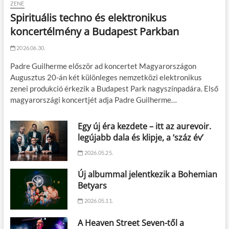
ZENE
Spirituális techno és elektronikus
koncertélmény a Budapest Parkban
2026.06.30.
Padre Guilherme először ad koncertet Magyarországon
Augusztus 20-án két különleges nemzetközi elektronikus
zenei produkció érkezik a Budapest Park nagyszínpadára. Első
magyarországi koncertjét adja Padre Guilherme…
Egy új éra kezdete – itt az aurevoir.
legújabb dala és klipje, a ‘száz év’
2026.05.25.
Új albummal jelentkezik a Bohemian
Betyars
2026.05.11.
A Heaven Street Seven-től a