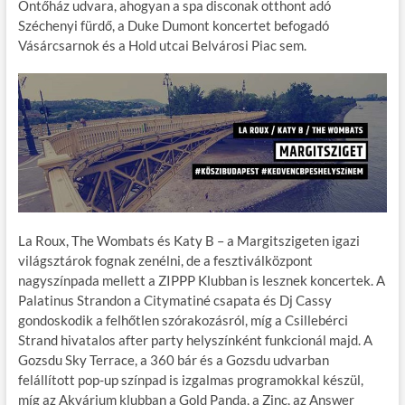
Öntőház udvara, ahogyan a spa disconak otthont adó
Széchenyi fürdő, a Duke Dumont koncertet befogadó
Vásárcsarnok és a Hold utcai Belvárosi Piac sem.
La Roux, The Wombats és Katy B – a Margitszigeten igazi
világsztárok fognak zenélni, de a fesztiválközpont
nagyszínpada mellett a ZIPPP Klubban is lesznek koncertek. A
Palatinus Strandon a Citymatiné csapata és Dj Cassy
gondoskodik a felhőtlen szórakozásról, míg a Csillebérci
Strand hivatalos after party helyszínként funkcionál majd. A
Gozsdu Sky Terrace, a 360 bár és a Gozsdu udvarban
felállított pop-up színpad is izgalmas programokkal készül,
míg az Akvárium klubban a Gold Panda, a Zinc, az Answer