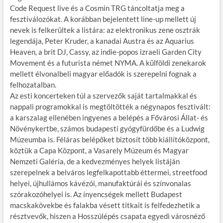
Code Request live és a Cosmin TRG táncoltatja meg a
fesztiválozókat. A korábban bejelentett line-up mellett új
nevek is felkerültek a listára: az elektronikus zene osztrák
legendája, Peter Kruder, a kanadai Austra és az Aquarius
Heaven, a brit DJ, Cassy, az indie-popos izraeli Garden City
Movement és a futurista német NYMA. A külföldi zenekarok
mellett élvonalbeli magyar előadók is szerepelni fognak a
felhozatalban.
Az esti koncerteken túl a szervezők saját tartalmakkal és
nappali programokkal is megtöltötték a négynapos fesztivált:
a karszalag ellenében ingyenes a belépés a Fővárosi Állat- és
Növénykertbe, számos budapesti gyógyfürdőbe és a Ludwig
Múzeumba is. Féláras belépőket biztosít több kiállítóközpont,
köztük a Capa Központ, a Vasarely Múzeum és Magyar
Nemzeti Galéria, de a kedvezményes helyek listáján
szerepelnek a belváros legfelkapottabb éttermei, streetfood
helyei, újhullámos kávézói, manufaktúrái és színvonalas
szórakozóhelyei is. Az ínyencségek mellett Budapest
macskakövekbe és falakba vésett titkait is felfedezhetik a
résztvevők, hiszen a Hosszúlépés csapata egyedi városnéző