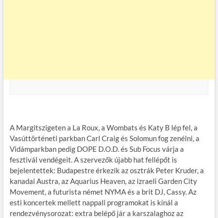
A Margitszigeten a La Roux, a Wombats és Katy B lép fel, a
Vasúttörténeti parkban Carl Craig és Solomun fog zenélni, a
Vidámparkban pedig DOPE D.O.D. és Sub Focus várja a
fesztivál vendégeit. A szervezők újabb hat fellépőt is
bejelentettek: Budapestre érkezik az osztrák Peter Kruder, a
kanadai Austra, az Aquarius Heaven, az izraeli Garden City
Movement, a futurista német NYMA és a brit DJ, Cassy. Az
esti koncertek mellett nappali programokat is kínál a
rendezvénysorozat: extra belépő jár a karszalaghoz az