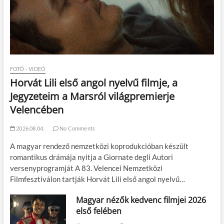
FOTÓ - VIDEÓ
Horvát Lili első angol nyelvű filmje, a
Jegyzeteim a Marsról világpremierje
Velencében
2026.08.04.
No Comments
A magyar rendező nemzetközi koprodukcióban készült
romantikus drámája nyitja a Giornate degli Autori
versenyprogramját A 83. Velencei Nemzetközi
Filmfesztiválon tartják Horvát Lili első angol nyelvű…
Magyar nézők kedvenc filmjei 2026
első felében