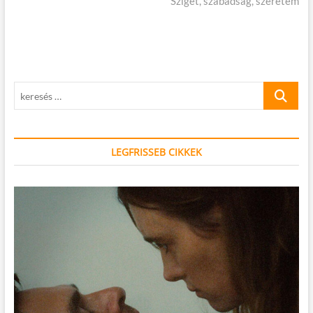
cikk:
Sziget, szabadság, szeretem
keresés
…
LEGFRISSEB CIKKEK