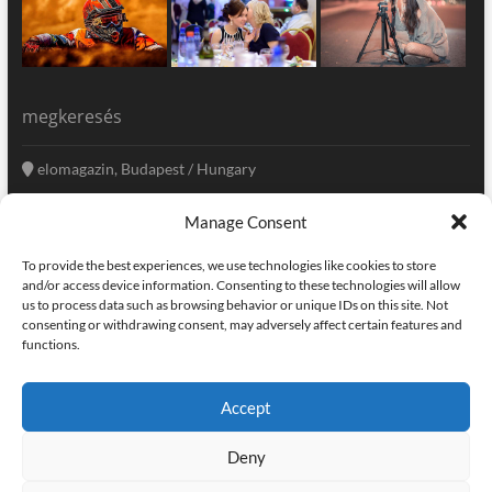
megkeresés
elomagazin, Budapest / Hungary
+36 20 333-6009
Manage Consent
szerkesztoseg@elomagazin.com
To provide the best experiences, we use technologies like cookies to store
elomagazin
and/or access device information. Consenting to these technologies will allow
us to process data such as browsing behavior or unique IDs on this site. Not
consenting or withdrawing consent, may adversely affect certain features and
functions.
facebook
twitter
instagram
googleplus
pinterest
Accept
kapcsolat
home
adatvédelem
impresszum
Deny
elomagazin
| powered by
icon.desing
:: internet solutions |