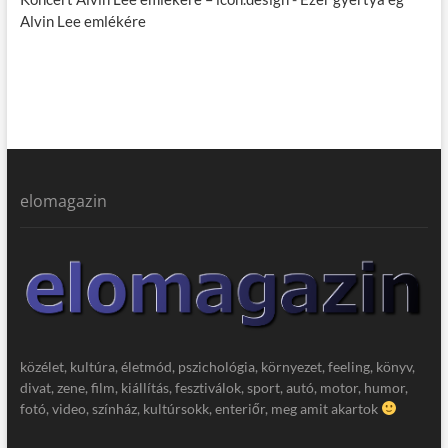
Alvin Lee emlékére
elomagazin
közélet, kultúra, életmód, pszichológia, környezet, feeling, könyv,
divat, zene, film, kiállítás, fesztiválok, sport, autó, motor, humor,
fotó, video, színház, kultúrsokk, enteriőr, meg amit akartok