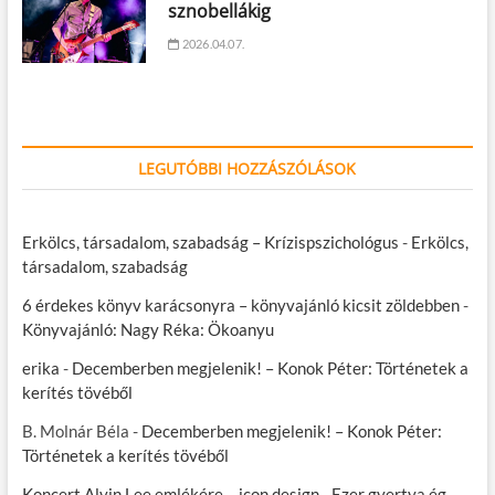
sznobellákig
2026.04.07.
LEGUTÓBBI HOZZÁSZÓLÁSOK
Erkölcs, társadalom, szabadság – Krízispszichológus
-
Erkölcs,
társadalom, szabadság
6 érdekes könyv karácsonyra – könyvajánló kicsit zöldebben
-
Könyvajánló: Nagy Réka: Ökoanyu
erika
-
Decemberben megjelenik! – Konok Péter: Történetek a
kerítés tövéből
B. Molnár Béla
-
Decemberben megjelenik! – Konok Péter:
Történetek a kerítés tövéből
Koncert Alvin Lee emlékére – icon.design
-
Ezer gyertya ég