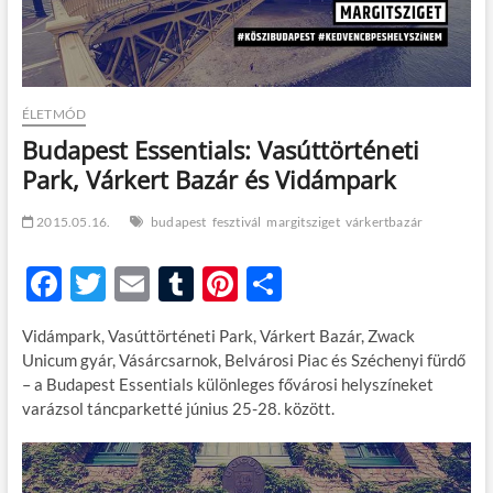
t
o
n
ÉLETMÓD
Budapest Essentials: Vasúttörténeti
Park, Várkert Bazár és Vidámpark
2015.05.16.
budapest
fesztivál
margitsziget
várkertbazár
F
T
E
T
Pi
O
ac
w
m
u
nt
ss
Vidámpark, Vasúttörténeti Park, Várkert Bazár, Zwack
e
itt
ail
m
er
za
Unicum gyár, Vásárcsarnok, Belvárosi Piac és Széchenyi fürdő
b
er
bl
es
m
– a Budapest Essentials különleges fővárosi helyszíneket
varázsol táncparketté június 25-28. között.
o
r
t
e
o
g