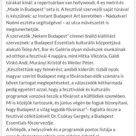
túrákat kínál: a repertoárban van hollywoodi, 4-es metró és
„Made in Budapest” séta is. A fesztivál szervezői saját túrával
is készülnek: az Instant Budapest Art keretében – Nádudvari
Noémi esztéta segítségével – az utca művészetét is
megismerhetjük.
A szervezők „Nekem Budapest” címmel önálló kiállítást
szerveznek: a Budapest Essentials kulturális központjává
alakuló Telep Art, Bar és Galéria olyan művészek munkáinak
ad otthon a fesztivál 4 napjára, mint Hitka Viktória, Gáldi
Vinkó Andi, Murányi Kristóf és Weiler Péter.
„Készítettünk egy felmérést, amiből kiderült: tízből nyolc
magyar szerint Budapest még a fővárosban élők számára is
bőven tartogat meglepetéseket, a válaszadók kétharmada
pedig egyetért azzal, hogy a fesztiválok és kulturális
programok vonzóvá teszik a fővárost a külföldiek szemében.
Mi is közéjük tartozunk, és június végén be fogjuk bizonyítani,
hogy Budapest a világ legjobb fővárosa!”– foglalta össze a
fesztivál célkitűzéseit Dr. Csókay Gergely, a Budapest
Essentials főszervezője.
A fellépők, a helyszínek és a programok pontos listája a
www.budapestessentials.com oldalon érhető el.