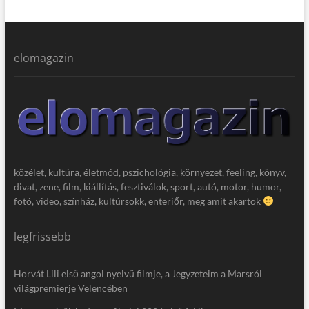
elomagazin
közélet, kultúra, életmód, pszichológia, környezet, feeling, könyv,
divat, zene, film, kiállítás, fesztiválok, sport, autó, motor, humor,
fotó, video, színház, kultúrsokk, enteriőr, meg amit akartok
legfrissebb
Horvát Lili első angol nyelvű filmje, a Jegyzeteim a Marsról
világpremierje Velencében