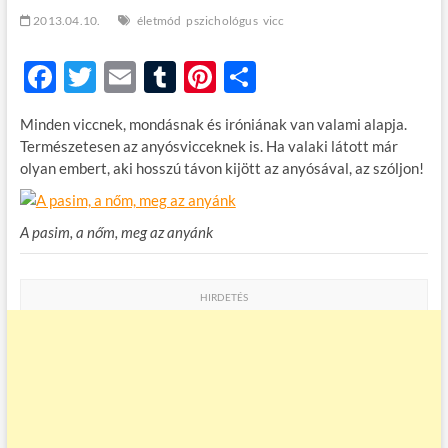
t
2013.04.10.
életmód
pszichológus
vicc
o
n
F
T
E
T
Pi
O
ac
w
m
u
nt
ss
Minden viccnek, mondásnak és iróniának van valami alapja.
e
itt
ail
m
er
za
Természetesen az anyósvicceknek is. Ha valaki látott már
b
er
bl
es
m
olyan embert, aki hosszú távon kijött az anyósával, az szóljon!
o
r
t
e
o
g
A pasim, a nőm, meg az anyánk
k
HIRDETÉS