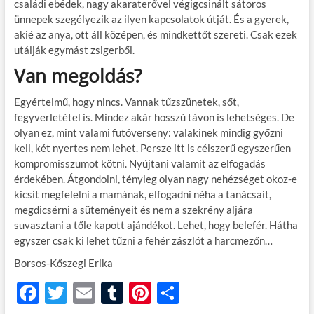
családi ebédek, nagy akaraterővel végigcsinált sátoros
ünnepek szegélyezik az ilyen kapcsolatok útját. És a gyerek,
akié az anya, ott áll középen, és mindkettőt szereti. Csak ezek
utálják egymást zsigerből.
Van megoldás?
Egyértelmű, hogy nincs. Vannak tűzszünetek, sőt,
fegyverletétel is. Mindez akár hosszú távon is lehetséges. De
olyan ez, mint valami futóverseny: valakinek mindig győzni
kell, két nyertes nem lehet. Persze itt is célszerű egyszerűen
kompromisszumot kötni. Nyújtani valamit az elfogadás
érdekében. Átgondolni, tényleg olyan nagy nehézséget okoz-e
kicsit megfelelni a mamának, elfogadni néha a tanácsait,
megdicsérni a süteményeit és nem a szekrény aljára
suvasztani a tőle kapott ajándékot. Lehet, hogy belefér. Hátha
egyszer csak ki lehet tűzni a fehér zászlót a harcmezőn…
Borsos-Kőszegi Erika
F
T
E
T
Pi
O