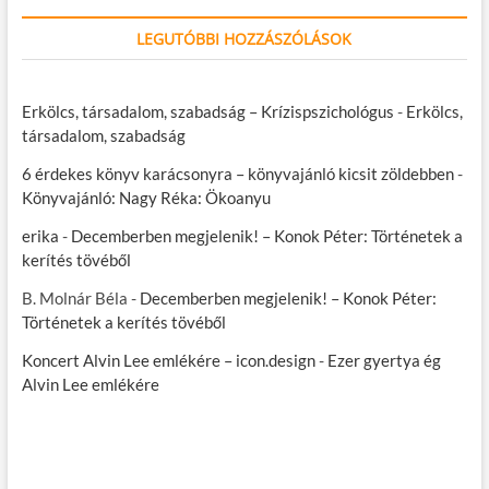
LEGUTÓBBI HOZZÁSZÓLÁSOK
Erkölcs, társadalom, szabadság – Krízispszichológus
-
Erkölcs,
társadalom, szabadság
6 érdekes könyv karácsonyra – könyvajánló kicsit zöldebben
-
Könyvajánló: Nagy Réka: Ökoanyu
erika
-
Decemberben megjelenik! – Konok Péter: Történetek a
kerítés tövéből
B. Molnár Béla
-
Decemberben megjelenik! – Konok Péter:
Történetek a kerítés tövéből
Koncert Alvin Lee emlékére – icon.design
-
Ezer gyertya ég
Alvin Lee emlékére