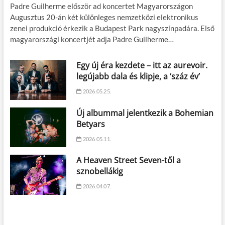
Padre Guilherme először ad koncertet Magyarországon
Augusztus 20-án két különleges nemzetközi elektronikus
zenei produkció érkezik a Budapest Park nagyszínpadára. Első
magyarországi koncertjét adja Padre Guilherme…
Egy új éra kezdete – itt az aurevoir.
legújabb dala és klipje, a ‘száz év’
2026.05.25.
Új albummal jelentkezik a Bohemian
Betyars
2026.05.11.
A Heaven Street Seven-től a
sznobellákig
2026.04.07.