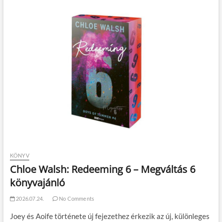
KÖNYV
Chloe Walsh: Redeeming 6 – Megváltás 6
könyvajánló
2026.07.24.
No Comments
Joey és Aoife története új fejezethez érkezik az új, különleges