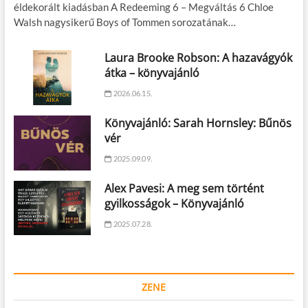
éldekorált kiadásban A Redeeming 6 – Megváltás 6 Chloe
Walsh nagysikerű Boys of Tommen sorozatának…
Laura Brooke Robson: A hazavágyók
átka – könyvajánló
2026.06.15.
Könyvajánló: Sarah Hornsley: Bűnös
vér
2025.09.09.
Alex Pavesi: A meg sem történt
gyilkosságok – Könyvajánló
2025.07.28.
ZENE