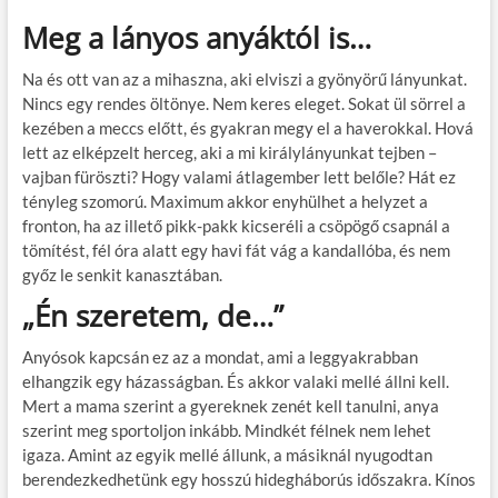
Meg a lányos anyáktól is…
Na és ott van az a mihaszna, aki elviszi a gyönyörű lányunkat.
Nincs egy rendes öltönye. Nem keres eleget. Sokat ül sörrel a
kezében a meccs előtt, és gyakran megy el a haverokkal. Hová
lett az elképzelt herceg, aki a mi királylányunkat tejben –
vajban füröszti? Hogy valami átlagember lett belőle? Hát ez
tényleg szomorú. Maximum akkor enyhülhet a helyzet a
fronton, ha az illető pikk-pakk kicseréli a csöpögő csapnál a
tömítést, fél óra alatt egy havi fát vág a kandallóba, és nem
győz le senkit kanasztában.
„Én szeretem, de…”
Anyósok kapcsán ez az a mondat, ami a leggyakrabban
elhangzik egy házasságban. És akkor valaki mellé állni kell.
Mert a mama szerint a gyereknek zenét kell tanulni, anya
szerint meg sportoljon inkább. Mindkét félnek nem lehet
igaza. Amint az egyik mellé állunk, a másiknál nyugodtan
berendezkedhetünk egy hosszú hidegháborús időszakra. Kínos