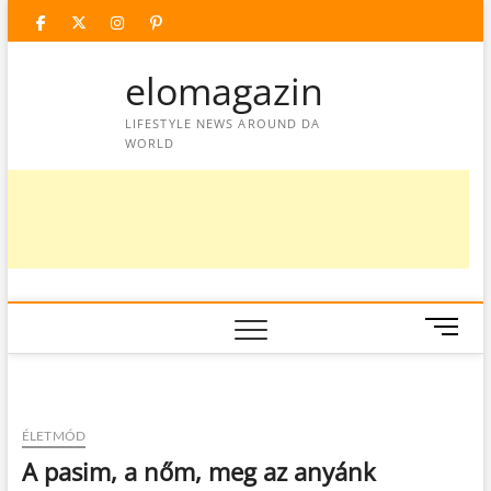
Skip
facebook
twitter
instagram
googleplus
pinterest
to
content
elomagazin
LIFESTYLE NEWS AROUND DA
WORLD
M
e
n
u
B
ÉLETMÓD
u
A pasim, a nőm, meg az anyánk
t