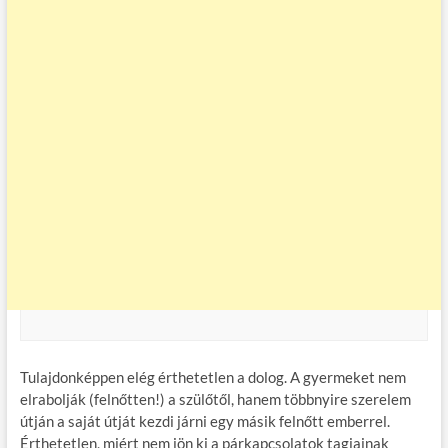
Tulajdonképpen elég érthetetlen a dolog. A gyermeket nem
elrabolják (felnőtten!) a szülőtől, hanem többnyire szerelem
útján a saját útját kezdi járni egy másik felnőtt emberrel.
Érthetetlen, miért nem jön ki a párkapcsolatok tagjainak