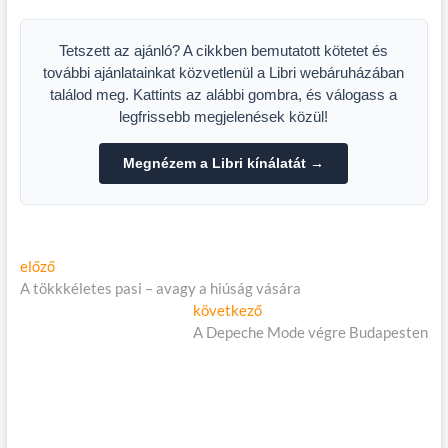
hallottál
Tetszett az ajánló? A cikkben bemutatott kötetet és
további ajánlatainkat közvetlenül a Libri webáruházában
találod meg. Kattints az alábbi gombra, és válogass a
legfrissebb megjelenések közül!
Megnézem a Libri kínálatát →
Bejegyzés
Előző
előző
cikk:
A tökkkéletes pasi – avagy a hiúság vására
navigáció
Következő
következő
cikk:
A Depeche Mode végre Budapesten