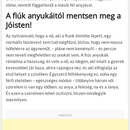
zöme, nemtől függetlenül a másik fél anyjával.
A fiúk anyukáitól mentsen meg a
Jóisten!
Az nyilvánvaló, hogy a nő, aki a fiunk életébe lépett, egy
normális húslevest sem tud megfőzni, biztos, hogy nem mossa
hófehérre az ágyneműt, – pláne nem keményíti – és persze
nem neveli megfelelően az unokát sem. A fiús anyukák
rémálma a házasság, és vele a nő, az idegen, aki miatt a gyerek
kevesebbet jár haza, akire rajongva néz, és aki elfoglalja az
első helyet a szívében. Egyszerű féltékenység ez, noha egy
férfi életében – egészséges módon – többnyire három női
szerelem is van egy időben: az anya, a feleség, na és a lánya.
És ezen a szerelmen lehet osztozni, hiszen mindegyik
másmilyen.
HIRDETÉS