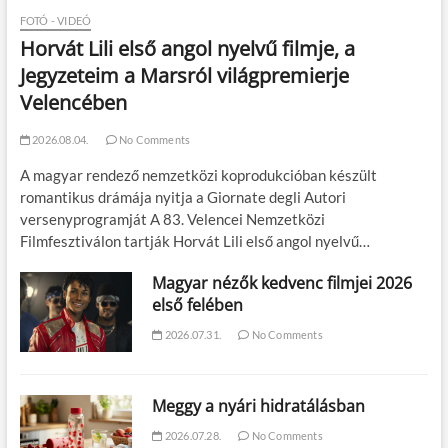
FOTÓ - VIDEÓ
Horvát Lili első angol nyelvű filmje, a
Jegyzeteim a Marsról világpremierje
Velencében
2026.08.04.
No Comments
A magyar rendező nemzetközi koprodukcióban készült
romantikus drámája nyitja a Giornate degli Autori
versenyprogramját A 83. Velencei Nemzetközi
Filmfesztiválon tartják Horvát Lili első angol nyelvű…
Magyar nézők kedvenc filmjei 2026
első felében
2026.07.31.
No Comments
Meggy a nyári hidratálásban
2026.07.28.
No Comments