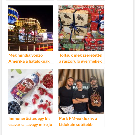
A KOLOMPOS
tornaparkja nyílt meg
EGYÜTTES ÉS MÉG
Budapesten
SOK SZTÁR AZ EGY
CSEPP VILÁGNAPON
Még mindig vonzó
Töltsük meg szeretettel
Amerika a fiataloknak
a rászoruló gyermekek
karácsonyát
Immunerősítés egy kis
Park FM-exkluzív: a
csavarral, avagy mire jó
Lidokain sötétebb
még a vitamintal?
oldala, amit még nem