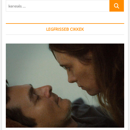
keresés
…
LEGFRISSEB CIKKEK