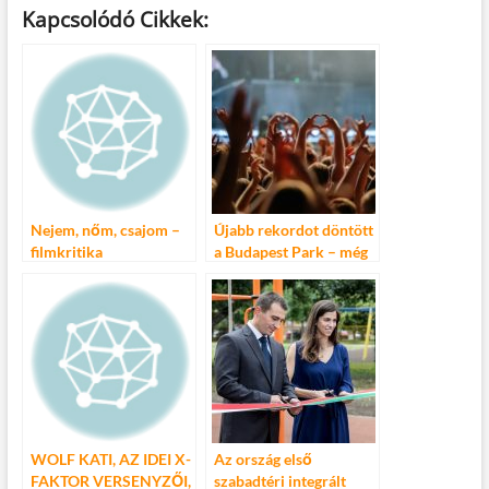
ac
w
m
u
nt
ss
Kapcsolódó Cikkek:
e
itt
ail
m
er
za
b
er
bl
es
m
o
r
t
e
o
g
k
Nejem, nőm, csajom –
Újabb rekordot döntött
filmkritika
a Budapest Park – még
soha ennyien nem
fordultak meg egy
évadban a
szórakozóhelyen
WOLF KATI, AZ IDEI X-
Az ország első
FAKTOR VERSENYZŐI,
szabadtéri integrált