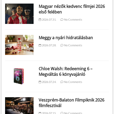
Magyar nézők kedvenc filmjei 2026
első felében
2026.07.31.
No Comments
Meggy a nyári hidratálásban
2026.07.28.
No Comments
Chloe Walsh: Redeeming 6 –
Megváltás 6 könyvajánló
2026.07.24.
No Comments
Veszprém-Balaton Filmpiknik 2026
filmfesztivál
2026.07.15.
No Comments