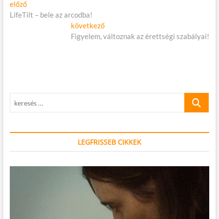
Bejegyzés
Előző
előző
cikk:
LifeTilt – bele az arcodba!
navigáció
Következő
következő
cikk:
Figyelem, változnak az érettségi szabályai!
keresés
…
LEGFRISSEB CIKKEK