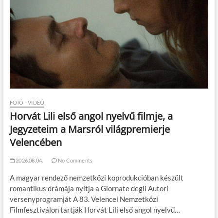
FOTÓ - VIDEÓ
Horvát Lili első angol nyelvű filmje, a
Jegyzeteim a Marsról világpremierje
Velencében
2026.08.04.
No Comments
A magyar rendező nemzetközi koprodukcióban készült
romantikus drámája nyitja a Giornate degli Autori
versenyprogramját A 83. Velencei Nemzetközi
Filmfesztiválon tartják Horvát Lili első angol nyelvű…