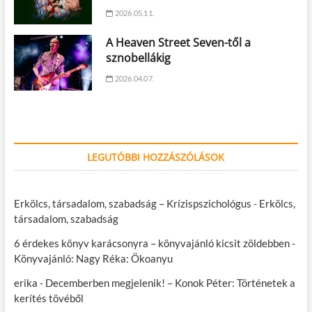
2026.05.11.
A Heaven Street Seven-től a
sznobellákig
2026.04.07.
LEGUTÓBBI HOZZÁSZÓLÁSOK
Erkölcs, társadalom, szabadság – Krízispszichológus
-
Erkölcs,
társadalom, szabadság
6 érdekes könyv karácsonyra – könyvajánló kicsit zöldebben
-
Könyvajánló: Nagy Réka: Ökoanyu
erika
-
Decemberben megjelenik! – Konok Péter: Történetek a
kerítés tövéből