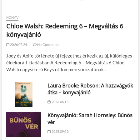
KÖNYV
Chloe Walsh: Redeeming 6 – Megváltás 6
könyvajánló
2026.07.24.
No Comments
Joey és Aoife története új fejezethez érkezik az új, különleges
éldekorált kiadásban A Redeeming 6 – Megváltás 6 Chloe
Walsh nagysikerű Boys of Tommen sorozatának…
Laura Brooke Robson: A hazavágyók
átka – könyvajánló
2026.06.15.
Könyvajánló: Sarah Hornsley: Bűnös
vér
2025.09.09.