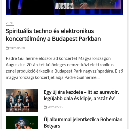
ZENE
Spirituális techno és elektronikus
koncertélmény a Budapest Parkban
2026.06.30.
Padre Guilherme először ad koncertet Magyarországon
Augusztus 20-án két különleges nemzetközi elektronikus
zenei produkció érkezik a Budapest Park nagyszínpadára. Első
magyarországi koncertjét adja Padre Guilherme…
Egy új éra kezdete – itt az aurevoir.
legújabb dala és klipje, a ‘száz év’
2026.05.25.
Új albummal jelentkezik a Bohemian
Betyars