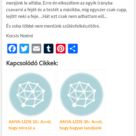
menjünk le alfába. Erre én elkezdtem az egyik irányba
csavarni a fejét és a testét a másikba, míg egyszer csak cupp,
lejött neki a feje….Hát ezt csak nem adhattam elő…
És soha többé nem mentünk szülésfelkészítőre.
Kocsis Noémi
F
T
E
T
Pi
O
ac
w
m
u
nt
ss
Kapcsolódó Cikkek:
e
itt
ail
m
er
za
b
er
bl
es
m
o
r
t
e
o
g
k
ANYA-LÍZIS 10.: Arról,
ANYA-LÍZIS 30.: Arról,
hogy mire jó a
hogy hogyan lazuljunk
kifinomult hallás?