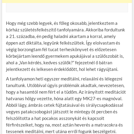
Hogy még szebb legyek, és főleg okosabb, jelentkeztem a
kórház születésfelkészítő tanfolyamára. Akkoriba fordultunk
a 21. századba, én pedig haladni akartam a korral, amely
éppen azt diktálta, legyünk felkészültek. Így elolvastam és
végig borzongtam fél tucat terheskönyvet és előzetesen
körbejártam leendő gyermekem apukájával a szülőszobát is,
ahol a „Van kérdés, kedves szülők?” fejezetnél ő bátran
jelentkezett és lelkesen érdeklődött, hol lehet rágyújtani.
A tanfolyamon heti egyszer meditálni, relaxálni és lélegezni
tanultunk. Utóbbival úgyis problémák akadtak, nevezetesen,
hogy a hasamtól nem fért el a tüdőm. Az irányított meditációt
hatvanas hölgy vezette, hóna alatt egy MK27-es magnóval.
Abból lágy, ámbrás cetek fújtatásával és sirálycsapkodással
vegyes patakcsobogást játszott le mintegy öt percben és
felszólította a hat pocakos asszonykát és kapcsolt
férfirészeiket, hogy na, most aztán heverés a matracokra és
tessenek meditálni, mert utána erről fogunk beszélgetni.