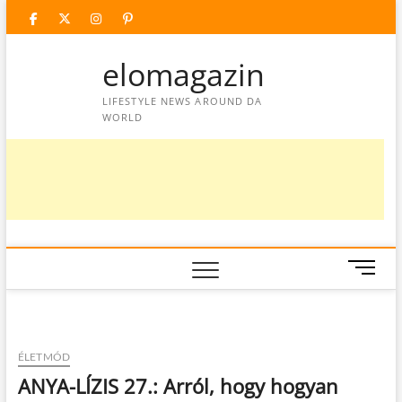
Skip
facebook
twitter
instagram
googleplus
pinterest
to
content
elomagazin
LIFESTYLE NEWS AROUND DA
WORLD
M
e
n
u
B
ÉLETMÓD
u
ANYA-LÍZIS 27.: Arról, hogy hogyan
t