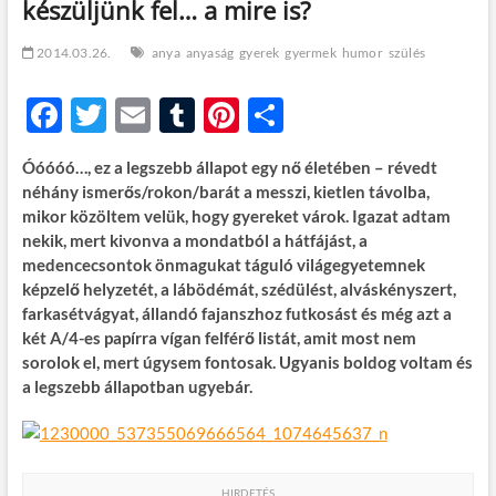
készüljünk fel… a mire is?
t
o
n
2014.03.26.
anya
anyaság
gyerek
gyermek
humor
szülés
F
T
E
T
Pi
O
ac
w
m
u
nt
ss
Óóóóó…, ez a legszebb állapot egy nő életében – révedt
e
itt
ail
m
er
za
néhány ismerős/rokon/barát a messzi, kietlen távolba,
b
er
bl
es
m
mikor közöltem velük, hogy gyereket várok. Igazat adtam
nekik, mert kivonva a mondatból a hátfájást, a
o
r
t
e
medencecsontok önmagukat táguló világegyetemnek
o
g
képzelő helyzetét, a lábödémát, szédülést, alváskényszert,
farkasétvágyat, állandó fajanszhoz futkosást és még azt a
k
két A/4-es papírra vígan felférő listát, amit most nem
sorolok el, mert úgysem fontosak. Ugyanis boldog voltam és
a legszebb állapotban ugyebár.
HIRDETÉS