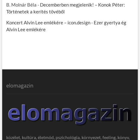
B. Molnár Béla
-
Decemberben megjelenik! – Konok Péter:
Történetek a kerítés tövéből
Koncert Alvin Lee emlékére – icon.design
-
Ezer gyertya ég
Alvin Lee emlékére
elomagazin
közélet, kultúra, életmód, pszichológia, környezet, feeling, könyv,