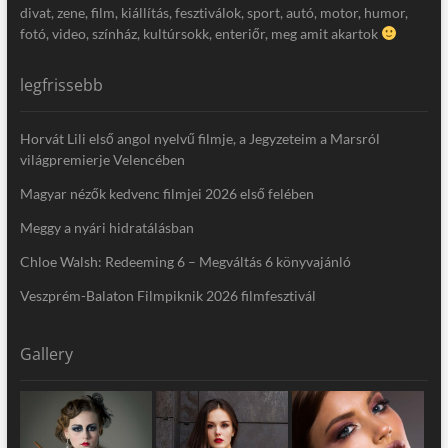
divat, zene, film, kiállítás, fesztiválok, sport, autó, motor, humor,
fotó, video, színház, kultúrsokk, enteriőr, meg amit akartok
legfrissebb
Horvát Lili első angol nyelvű filmje, a Jegyzeteim a Marsról
világpremierje Velencében
Magyar nézők kedvenc filmjei 2026 első felében
Meggy a nyári hidratálásban
Chloe Walsh: Redeeming 6 – Megváltás 6 könyvajánló
Veszprém-Balaton Filmpiknik 2026 filmfesztivál
Gallery