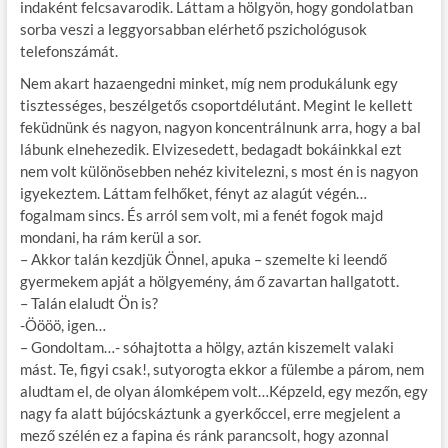
indaként felcsavarodik. Láttam a hölgyön, hogy gondolatban
sorba veszi a leggyorsabban elérhető pszichológusok
telefonszámát.
Nem akart hazaengedni minket, míg nem produkálunk egy
tisztességes, beszélgetős csoportdélutánt. Megint le kellett
feküdnünk és nagyon, nagyon koncentrálnunk arra, hogy a bal
lábunk elnehezedik. Elvizesedett, bedagadt bokáinkkal ezt
nem volt különösebben nehéz kivitelezni, s most én is nagyon
igyekeztem. Láttam felhőket, fényt az alagút végén…
fogalmam sincs. És arról sem volt, mi a fenét fogok majd
mondani, ha rám kerül a sor.
– Akkor talán kezdjük Önnel, apuka – szemelte ki leendő
gyermekem apját a hölgyemény, ám ő zavartan hallgatott.
– Talán elaludt Ön is?
-Öööö, igen…
– Gondoltam…- sóhajtotta a hölgy, aztán kiszemelt valaki
mást. Te, figyi csak!, sutyorogta ekkor a fülembe a párom, nem
aludtam el, de olyan álomképem volt…Képzeld, egy mezőn, egy
nagy fa alatt bújócskáztunk a gyerkőccel, erre megjelent a
mező szélén ez a fapina és ránk parancsolt, hogy azonnal