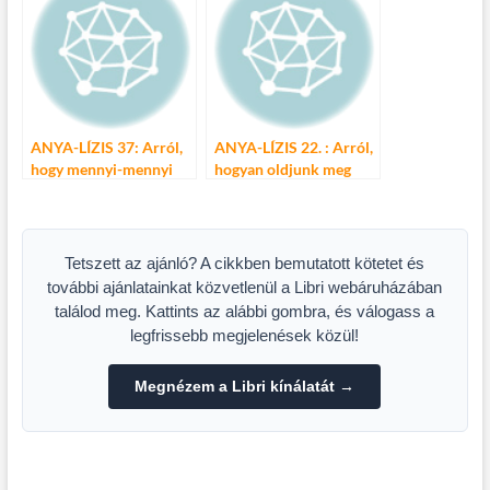
ANYA-LÍZIS 37: Arról,
ANYA-LÍZIS 22. : Arról,
hogy mennyi-mennyi
hogyan oldjunk meg
oda nem illő dolog van
speciális konyhai
rejtélyeket
Tetszett az ajánló? A cikkben bemutatott kötetet és
további ajánlatainkat közvetlenül a Libri webáruházában
találod meg. Kattints az alábbi gombra, és válogass a
legfrissebb megjelenések közül!
Megnézem a Libri kínálatát →