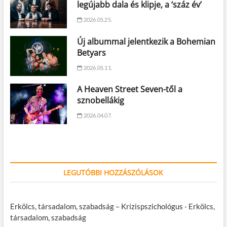
legújabb dala és klipje, a ‘száz év’
2026.05.25.
Új albummal jelentkezik a Bohemian
Betyars
2026.05.11.
A Heaven Street Seven-től a
sznobellákig
2026.04.07.
LEGUTÓBBI HOZZÁSZÓLÁSOK
Erkölcs, társadalom, szabadság – Krízispszichológus
-
Erkölcs,
társadalom, szabadság