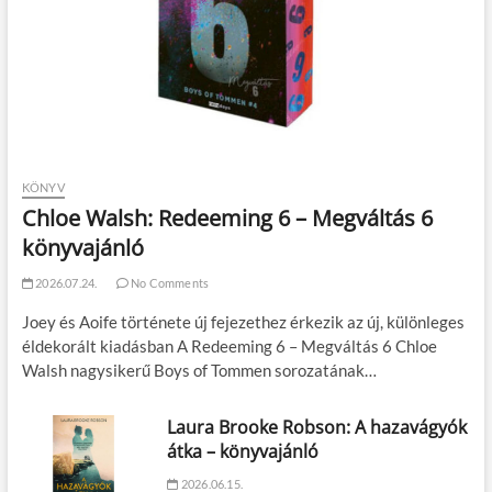
KÖNYV
Chloe Walsh: Redeeming 6 – Megváltás 6
könyvajánló
2026.07.24.
No Comments
Joey és Aoife története új fejezethez érkezik az új, különleges
éldekorált kiadásban A Redeeming 6 – Megváltás 6 Chloe
Walsh nagysikerű Boys of Tommen sorozatának…
Laura Brooke Robson: A hazavágyók
átka – könyvajánló
2026.06.15.