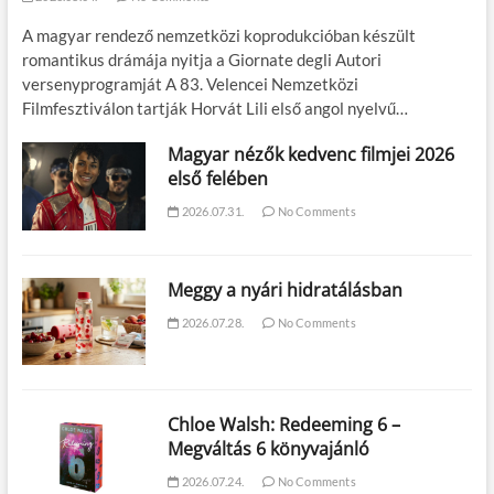
A magyar rendező nemzetközi koprodukcióban készült
romantikus drámája nyitja a Giornate degli Autori
versenyprogramját A 83. Velencei Nemzetközi
Filmfesztiválon tartják Horvát Lili első angol nyelvű…
Magyar nézők kedvenc filmjei 2026
első felében
2026.07.31.
No Comments
Meggy a nyári hidratálásban
2026.07.28.
No Comments
Chloe Walsh: Redeeming 6 –
Megváltás 6 könyvajánló
2026.07.24.
No Comments