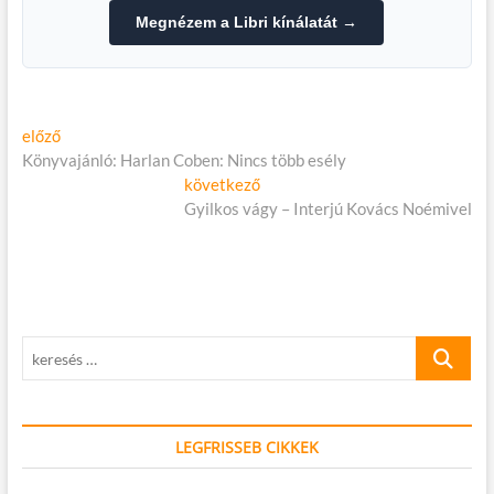
Megnézem a Libri kínálatát →
Bejegyzés
Előző
előző
cikk:
Könyvajánló: Harlan Coben: Nincs több esély
navigáció
Következő
következő
cikk:
Gyilkos vágy – Interjú Kovács Noémivel
keresés
…
LEGFRISSEB CIKKEK