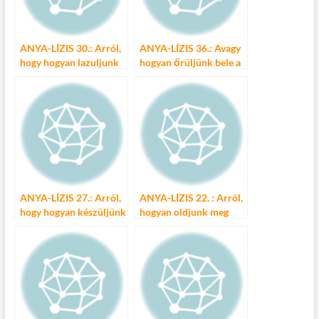
k
ANYA-LÍZIS 30.: Arról,
ANYA-LÍZIS 36.: Avagy
hogy hogyan lazuljunk
hogyan őrüljünk bele a
matricagyűjtögetésbe?
ANYA-LÍZIS 27.: Arról,
ANYA-LÍZIS 22. : Arról,
hogy hogyan készüljünk
hogyan oldjunk meg
fel… a mire is?
speciális konyhai
rejtélyeket