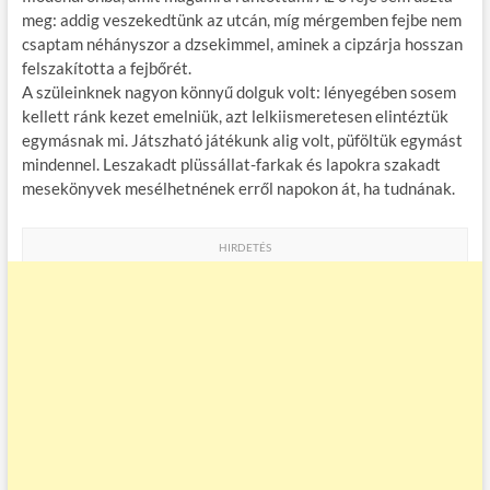
meg: addig veszekedtünk az utcán, míg mérgemben fejbe nem
csaptam néhányszor a dzsekimmel, aminek a cipzárja hosszan
felszakította a fejbőrét.
A szüleinknek nagyon könnyű dolguk volt: lényegében sosem
kellett ránk kezet emelniük, azt lelkiismeretesen elintéztük
egymásnak mi. Játszható játékunk alig volt, püföltük egymást
mindennel. Leszakadt plüssállat-farkak és lapokra szakadt
mesekönyvek mesélhetnének erről napokon át, ha tudnának.
HIRDETÉS