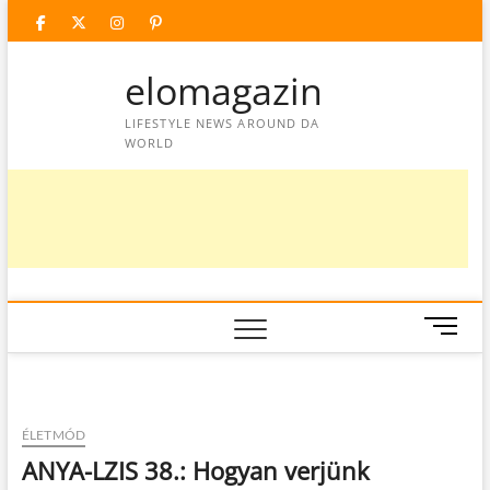
Skip
facebook
twitter
instagram
googleplus
pinterest
to
content
elomagazin
LIFESTYLE NEWS AROUND DA
WORLD
M
e
n
u
B
ÉLETMÓD
u
ANYA-LZIS 38.: Hogyan verjünk
t