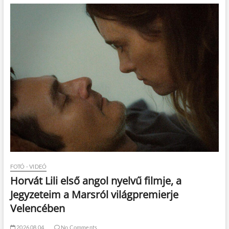
FOTÓ - VIDEÓ
Horvát Lili első angol nyelvű filmje, a
Jegyzeteim a Marsról világpremierje
Velencében
2026.08.04.
No Comments