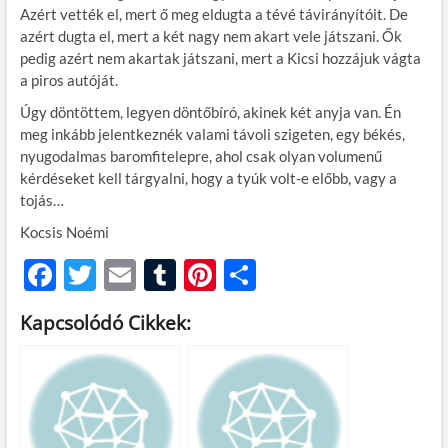
Azért vették el, mert ő meg eldugta a tévé távirányítóit. De
azért dugta el, mert a két nagy nem akart vele játszani. Ők
pedig azért nem akartak játszani, mert a Kicsi hozzájuk vágta
a piros autóját.
Úgy döntöttem, legyen döntőbíró, akinek két anyja van. Én
meg inkább jelentkeznék valami távoli szigeten, egy békés,
nyugodalmas baromfitelepre, ahol csak olyan volumenű
kérdéseket kell tárgyalni, hogy a tyúk volt-e előbb, vagy a
tojás…
Kocsis Noémi
F
T
E
T
Pi
O
ac
w
m
u
nt
ss
Kapcsolódó Cikkek:
e
itt
ail
m
er
za
b
er
bl
es
m
o
r
t
e
o
g