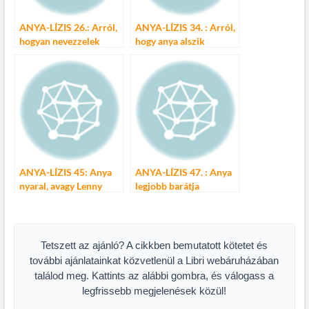
ANYA-LÍZIS 26.: Arról,
ANYA-LÍZIS 34. : Arról,
hogyan nevezzelek
hogy anya alszik
ANYA-LÍZIS 45: Anya
ANYA-LÍZIS 47. : Anya
nyaral, avagy Lenny
legjobb barátja
Kravitz-cel az agárdi
strandon
Tetszett az ajánló? A cikkben bemutatott kötetet és
további ajánlatainkat közvetlenül a Libri webáruházában
találod meg. Kattints az alábbi gombra, és válogass a
legfrissebb megjelenések közül!