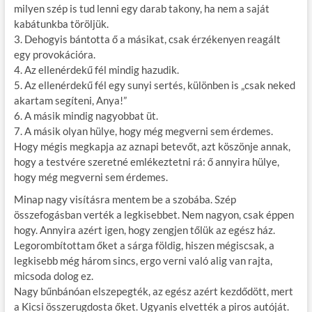
milyen szép is tud lenni egy darab takony, ha nem a saját
kabátunkba töröljük.
3. Dehogyis bántotta ő a másikat, csak érzékenyen reagált
egy provokációra.
4. Az ellenérdekű fél mindig hazudik.
5. Az ellenérdekű fél egy sunyi sertés, különben is „csak neked
akartam segíteni, Anya!”
6. A másik mindig nagyobbat üt.
7. A másik olyan hülye, hogy még megverni sem érdemes.
Hogy mégis megkapja az aznapi betevőt, azt köszönje annak,
hogy a testvére szeretné emlékeztetni rá: ő annyira hülye,
hogy még megverni sem érdemes.
Minap nagy visításra mentem be a szobába. Szép
összefogásban verték a legkisebbet. Nem nagyon, csak éppen
hogy. Annyira azért igen, hogy zengjen tőlük az egész ház.
Legorombítottam őket a sárga földig, hiszen mégiscsak, a
legkisebb még három sincs, ergo verni való alig van rajta,
micsoda dolog ez.
Nagy bűnbánóan elszepegték, az egész azért kezdődött, mert
a Kicsi összerugdosta őket. Ugyanis elvették a piros autóját.