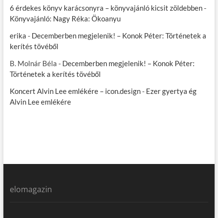
6 érdekes könyv karácsonyra – könyvajánló kicsit zöldebben
-
Könyvajánló: Nagy Réka: Ökoanyu
erika
-
Decemberben megjelenik! – Konok Péter: Történetek a
kerítés tövéből
B. Molnár Béla
-
Decemberben megjelenik! – Konok Péter:
Történetek a kerítés tövéből
Koncert Alvin Lee emlékére – icon.design
-
Ezer gyertya ég
Alvin Lee emlékére
elomagazin