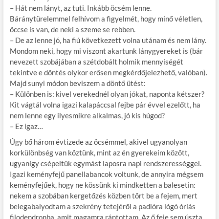
– Hát nem lányt, az tuti. Inkább öcsém lenne.
Báránytürelemmel felhívom a figyelmét, hogy minő véletlen,
öccse is van, de neki a szeme se rebben.
– De az lenne jó, ha fiú következett volna utánam és nem lány.
Mondom neki, hogy mi viszont akartunk lánygyereket is (bár
nevezett szobájában a szétdobált holmik mennyiségét
tekintve e döntés olykor erősen megkérdőjelezhető, valóban).
Majd sunyi módon beviszem a döntő ütést:
– Különben is: kivel verekednél olyan jókat, naponta kétszer?
Kit vágtál volna igazi kalapáccsal fejbe pár évvel ezelőtt, ha
nem lenne egy ilyesmikre alkalmas, jó kis húgod?
– Ez igaz…
Úgy bő három évtizede az öcsémmel, akivel ugyanolyan
korkülönbség van köztünk, mint az én gyerekeim között,
ugyanígy csépeltük egymást laposra napi rendszerességgel.
Igazi keményfejű panellabancok voltunk, de annyira mégsem
keményfejűek, hogy ne kössünk ki mindketten a balesetin:
nekem a szobában kergetőzés közben tört be a fejem, mert
belegabalyodtam a szekrény tetejéről a padlóra lógó óriás
filodendronba, amit magamra rántottam. Az ő feje sem úszta