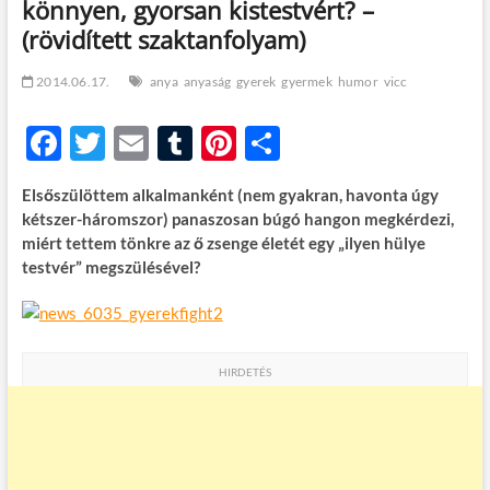
könnyen, gyorsan kistestvért? –
t
o
(rövidített szaktanfolyam)
n
2014.06.17.
anya
anyaság
gyerek
gyermek
humor
vicc
F
T
E
T
Pi
O
ac
w
m
u
nt
ss
Elsőszülöttem alkalmanként (nem gyakran, havonta úgy
e
itt
ail
m
er
za
kétszer-háromszor) panaszosan búgó hangon megkérdezi,
b
er
bl
es
m
miért tettem tönkre az ő zsenge életét egy „ilyen hülye
testvér” megszülésével?
o
r
t
e
o
g
k
HIRDETÉS