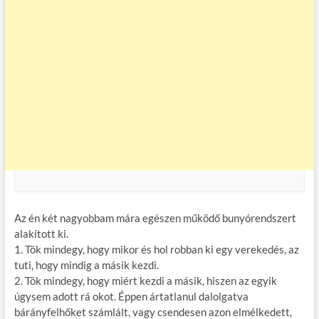
Az én két nagyobbam mára egészen működő bunyórendszert
alakított ki.
1. Tök mindegy, hogy mikor és hol robban ki egy verekedés, az
tuti, hogy mindig a másik kezdi.
2. Tök mindegy, hogy miért kezdi a másik, hiszen az egyik
úgysem adott rá okot. Éppen ártatlanul dalolgatva
bárányfelhőket számlált, vagy csendesen azon elmélkedett,