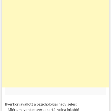
Ilyenkor javallott a pszichológiai hadviselés:
– Miért, milyen testvért akartál volna inkább?