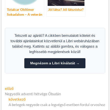
Totalcar Oldtimer
Jól látsz? Jól látszódsz?
Sokadalom – A veterán
járművek napja
Tetszett az ajánló? A cikkben bemutatott kötetet és
további ajánlatainkat közvetlenül a Libri webáruházában
találod meg. Kattints az alábbi gombra, és válogass a
legfrissebb megjelenések közül!
Megnézem a Libri kínálatát →
Bejegyzés
Előző
előző
cikk:
Negyedik adventi hétvége Óbudán
navigáció
Következő
következő
cikk:
A betegek negyede csak a legvégső esetben fordul orvoshoz