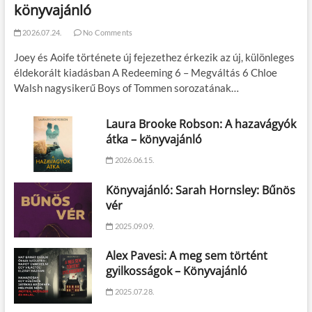
könyvajánló
2026.07.24.
No Comments
Joey és Aoife története új fejezethez érkezik az új, különleges
éldekorált kiadásban A Redeeming 6 – Megváltás 6 Chloe
Walsh nagysikerű Boys of Tommen sorozatának…
Laura Brooke Robson: A hazavágyók
átka – könyvajánló
2026.06.15.
Könyvajánló: Sarah Hornsley: Bűnös
vér
2025.09.09.
Alex Pavesi: A meg sem történt
gyilkosságok – Könyvajánló
2025.07.28.