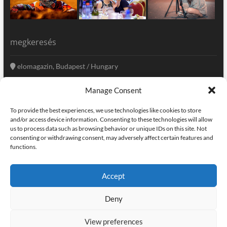
megkeresés
elomagazin, Budapest / Hungary
+36 20 333-6009
Manage Consent
szerkesztoseg@elomagazin.com
To provide the best experiences, we use technologies like cookies to store
elomagazin
and/or access device information. Consenting to these technologies will allow
us to process data such as browsing behavior or unique IDs on this site. Not
consenting or withdrawing consent, may adversely affect certain features and
functions.
facebook
twitter
instagram
googleplus
pinterest
Accept
kapcsolat
home
adatvédelem
impresszum
Deny
elomagazin
| powered by
icon.desing
:: internet solutions |
designed by:
theme freesia
| © copyright, all right reserved
View preferences