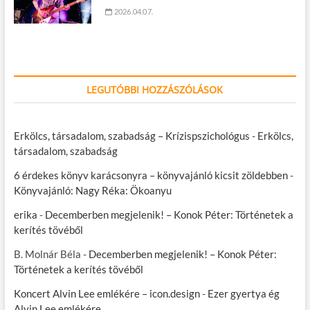
2026.04.07.
LEGUTÓBBI HOZZÁSZÓLÁSOK
Erkölcs, társadalom, szabadság – Krízispszichológus
-
Erkölcs,
társadalom, szabadság
6 érdekes könyv karácsonyra – könyvajánló kicsit zöldebben
-
Könyvajánló: Nagy Réka: Ökoanyu
erika
-
Decemberben megjelenik! – Konok Péter: Történetek a
kerítés tövéből
B. Molnár Béla
-
Decemberben megjelenik! – Konok Péter:
Történetek a kerítés tövéből
Koncert Alvin Lee emlékére – icon.design
-
Ezer gyertya ég
Alvin Lee emlékére