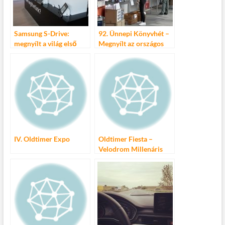
Samsung S-Drive:
92. Ünnepi Könyvhét –
megnyílt a világ első
Megnyílt az országos
drive-through
eseménysorozat
szervizpontja
Magyarországon
IV. Oldtimer Expo
Oldtimer Fiesta –
Velodrom Millenáris