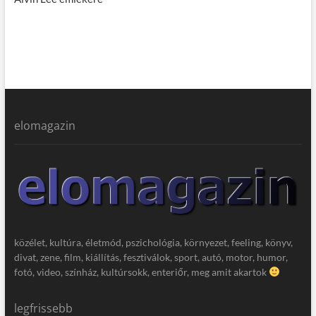
elomagazin
közélet, kultúra, életmód, pszichológia, környezet, feeling, könyv,
divat, zene, film, kiállítás, fesztiválok, sport, autó, motor, humor,
fotó, video, színház, kultúrsokk, enteriőr, meg amit akartok
legfrissebb