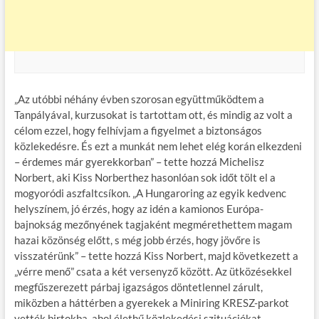
„Az utóbbi néhány évben szorosan együttműködtem a
Tanpályával, kurzusokat is tartottam ott, és mindig az volt a
célom ezzel, hogy felhívjam a figyelmet a biztonságos
közlekedésre. És ezt a munkát nem lehet elég korán elkezdeni
– érdemes már gyerekkorban” – tette hozzá Michelisz
Norbert, aki Kiss Norberthez hasonlóan sok időt tölt el a
mogyoródi aszfaltcsíkon. „A Hungaroring az egyik kedvenc
helyszínem, jó érzés, hogy az idén a kamionos Európa-
bajnokság mezőnyének tagjaként megmérethettem magam
hazai közönség előtt, s még jobb érzés, hogy jövőre is
visszatérünk” – tette hozzá Kiss Norbert, majd következett a
„vérre menő” csata a két versenyző között. Az ütközésekkel
megfűszerezett párbaj igazságos döntetlennel zárult,
miközben a háttérben a gyerekek a Miniring KRESZ-parkot
vették birtokba, ahol élethű közlekedési szituációkat