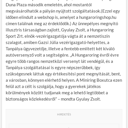
Duna Plaza második emeletén, ahol mostantól
megvásárolhatók a pályán nyújtott szolgáltatások.(Ezzel egy
időben elindult a webshop is, amelyet a hungaroringshop.hu
címen találnak meg az érdeklődők.) Az ünnepélyes megnyitó
illusztris társaságban zajlott, Gyulay Zsolt, a Hungaroring
Sport Zrt. elnök-vezérigazgatója vágta át a nemzetiszín
szalagot, amiben Gazsi Júlia vezérigazgató-helyettes, a
Tanpálya ügyvezetője, illetve a fentebb említett két kiváló
autóversenyző volt a segítségére. „A Hungaroring évről évre
egyre több rangos nemzetközi versenyt lát vendégül, és a
Tanpálya szolgáltatásai is egyre népszerűbbek, így
szükségesnek láttuk egy értékesítési pont megnyitását, bent,
a városban, könnyen elérhető helyen. A Miniring Boxutca ezen
felül azt a célt is szolgálja, hogy a gyerekek játékos
körülmények között tudjanak meg a lehető legtöbbet a
biztonságos közlekedésről” – mondta Gyulay Zsolt.
HIRDETÉS