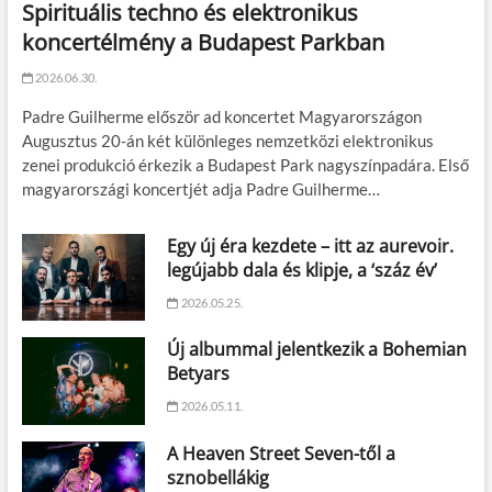
Spirituális techno és elektronikus
koncertélmény a Budapest Parkban
2026.06.30.
Padre Guilherme először ad koncertet Magyarországon
Augusztus 20-án két különleges nemzetközi elektronikus
zenei produkció érkezik a Budapest Park nagyszínpadára. Első
magyarországi koncertjét adja Padre Guilherme…
Egy új éra kezdete – itt az aurevoir.
legújabb dala és klipje, a ‘száz év’
2026.05.25.
Új albummal jelentkezik a Bohemian
Betyars
2026.05.11.
A Heaven Street Seven-től a
sznobellákig