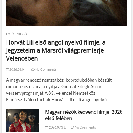
FOTÓ - VIDEÓ
Horvát Lili első angol nyelvű filmje, a
Jegyzeteim a Marsról világpremierje
Velencében
2026.08.04.
No Comments
A magyar rendező nemzetközi koprodukcióban készült
romantikus drámája nyitja a Giornate degli Autori
versenyprogramját A 83. Velencei Nemzetközi
Filmfesztiválon tartják Horvát Lili első angol nyelvű…
Magyar nézők kedvenc filmjei 2026
első felében
2026.07.31.
No Comments