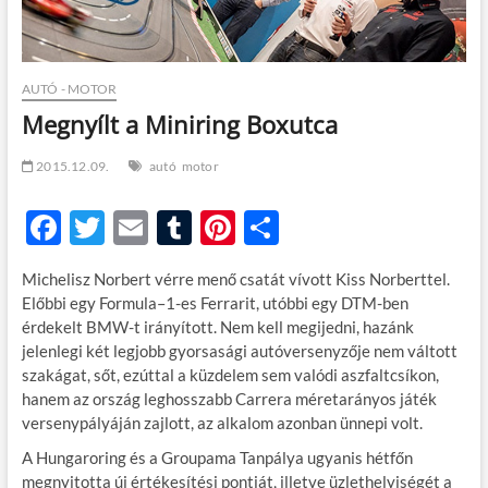
t
o
n
AUTÓ - MOTOR
Megnyílt a Miniring Boxutca
2015.12.09.
autó
motor
F
T
E
T
Pi
O
ac
w
m
u
nt
ss
Michelisz Norbert vérre menő csatát vívott Kiss Norberttel.
e
itt
ail
m
er
za
Előbbi egy Formula–1-es Ferrarit, utóbbi egy DTM-ben
b
er
bl
es
m
érdekelt BMW-t irányított. Nem kell megijedni, hazánk
jelenlegi két legjobb gyorsasági autóversenyzője nem váltott
o
r
t
e
szakágat, sőt, ezúttal a küzdelem sem valódi aszfaltcsíkon,
o
g
hanem az ország leghosszabb Carrera méretarányos játék
versenypályáján zajlott, az alkalom azonban ünnepi volt.
k
A Hungaroring és a Groupama Tanpálya ugyanis hétfőn
megnyitotta új értékesítési pontját, illetve üzlethelyiségét a