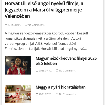
Horvát Lili első angol nyelvű filmje, a
Jegyzeteim a Marsról világpremierje
Velencében
2026.08.04.
No Comments
A magyar rendező nemzetközi koprodukcióban készült
romantikus drámája nyitja a Giornate degli Autori
versenyprogramját A 83. Velencei Nemzetközi
Filmfesztiválon tartják Horvát Lili első angol nyelvű…
Magyar nézők kedvenc filmjei 2026
első felében
2026.07.31.
No Comments
Meggy a nyári hidratálásban
2026.07.28.
No Comments