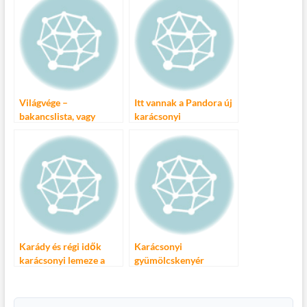
Világvége –
Itt vannak a Pandora új
bakancslista, vagy
karácsonyi
karácsonyi készülődés?
ékszerszettjei
Karády és régi idők
Karácsonyi
karácsonyi lemeze a
gyümölcskenyér
Rózsavölgyi Kiadótól