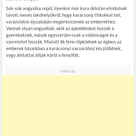
o
r
t
e
Sok-sok angyalka repül, ilyenkor már kora délután elindulnak
o
g
távoli, mesés lakóhelyükről, hogy karácsony titkokkal teli,
k
varázslatos éjszakáján megérkezzenek az emberekhez.
Vannak olyan angyalkák, akik az ajándékokat hozzák a
gyerekeknek, mások egyszerűen csak a vidámságot és a
szeretetet hozzák. Mialatt ők fenn röpködnek az égben, az
emberek házaikban a karácsonyi vacsorához készülődnek,
vagy áhítattal állják körül a fenyőfát.
HIRDETÉS