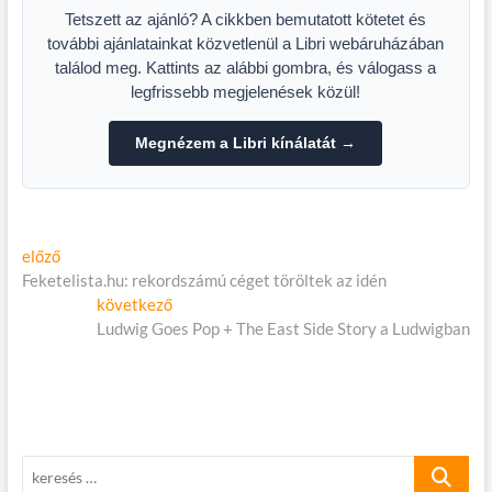
Tetszett az ajánló? A cikkben bemutatott kötetet és
további ajánlatainkat közvetlenül a Libri webáruházában
találod meg. Kattints az alábbi gombra, és válogass a
legfrissebb megjelenések közül!
Megnézem a Libri kínálatát →
Bejegyzés
Előző
előző
cikk:
Feketelista.hu: rekordszámú céget töröltek az idén
navigáció
Következő
következő
cikk:
Ludwig Goes Pop + The East Side Story a Ludwigban
keresés
…