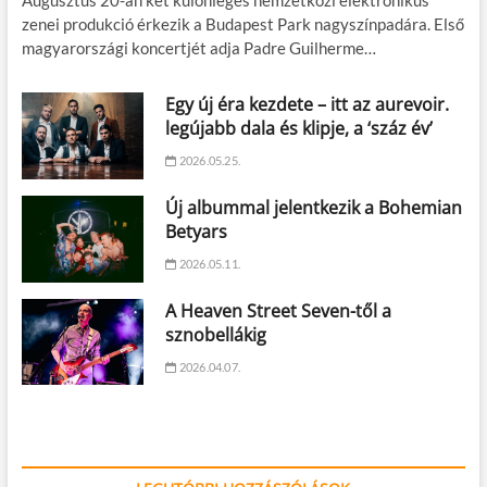
Augusztus 20-án két különleges nemzetközi elektronikus
zenei produkció érkezik a Budapest Park nagyszínpadára. Első
magyarországi koncertjét adja Padre Guilherme…
Egy új éra kezdete – itt az aurevoir.
legújabb dala és klipje, a ‘száz év’
2026.05.25.
Új albummal jelentkezik a Bohemian
Betyars
2026.05.11.
A Heaven Street Seven-től a
sznobellákig
2026.04.07.