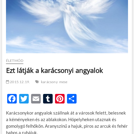
t
o
n
ÉLETMÓD
Ezt látják a karácsonyi angyalok
2015.12.19.
karácsony
mese
F
T
E
T
Pi
O
ac
w
m
u
nt
ss
Karácsonykor angyalok szállnak át a városok felett, belesnek
e
itt
ail
m
er
za
a kéményeken és az ablakokon. Hópelyheken utaznak és
b
er
bl
es
m
gomolygó felhőkön. Aranyszínű a hajuk, piros az arcuk és fehér
habos a ruhájuk.