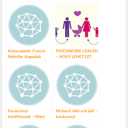
e
itt
ail
m
er
za
b
er
bl
es
m
o
r
t
e
o
g
k
Könyvajánló: Francis
PATCHWORK CSALÁD
Melville: Angyalok
– HOGY LEHET EZT
könyve
JÓL CSINÁLNI?
Karácsonyi
Mi kerül idén a fa alá? –
konfliktusok – Miért
karácsonyi
mások boldogok?
vásárlástrend