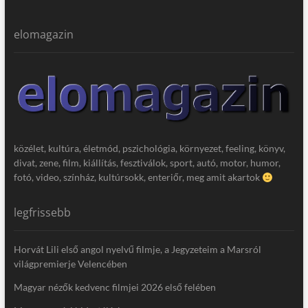
elomagazin
közélet, kultúra, életmód, pszichológia, környezet, feeling, könyv,
divat, zene, film, kiállítás, fesztiválok, sport, autó, motor, humor,
fotó, video, színház, kultúrsokk, enteriőr, meg amit akartok
legfrissebb
Horvát Lili első angol nyelvű filmje, a Jegyzeteim a Marsról
világpremierje Velencében
Magyar nézők kedvenc filmjei 2026 első felében