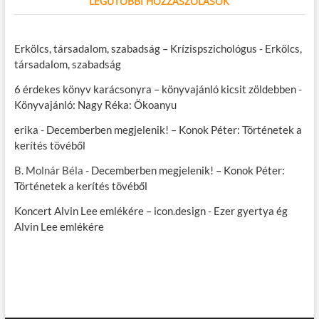
LEGUTÓBBI HOZZÁSZÓLÁSOK
Erkölcs, társadalom, szabadság – Krízispszichológus
-
Erkölcs,
társadalom, szabadság
6 érdekes könyv karácsonyra – könyvajánló kicsit zöldebben
-
Könyvajánló: Nagy Réka: Ökoanyu
erika
-
Decemberben megjelenik! – Konok Péter: Történetek a
kerítés tövéből
B. Molnár Béla
-
Decemberben megjelenik! – Konok Péter:
Történetek a kerítés tövéből
Koncert Alvin Lee emlékére – icon.design
-
Ezer gyertya ég
Alvin Lee emlékére