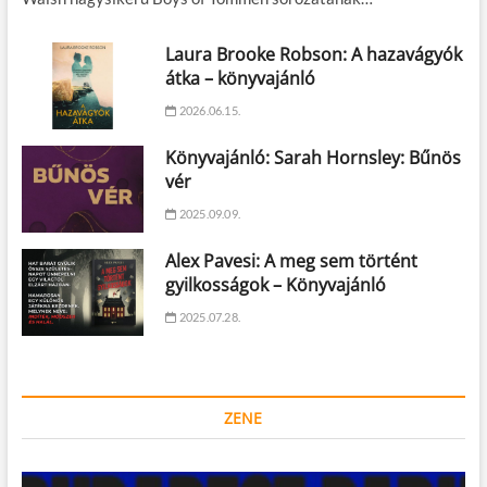
Laura Brooke Robson: A hazavágyók
átka – könyvajánló
2026.06.15.
Könyvajánló: Sarah Hornsley: Bűnös
vér
2025.09.09.
Alex Pavesi: A meg sem történt
gyilkosságok – Könyvajánló
2025.07.28.
ZENE