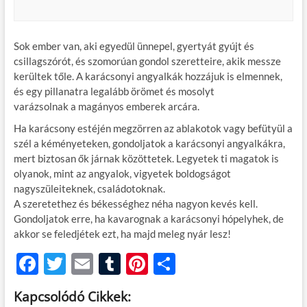
Sok ember van, aki egyedül ünnepel, gyertyát gyújt és
csillagszórót, és szomorúan gondol szeretteire, akik messze
kerültek tőle. A karácsonyi angyalkák hozzájuk is elmennek,
és egy pillanatra legalább örömet és mosolyt
varázsolnak a magányos emberek arcára.
Ha karácsony estéjén megzörren az ablakotok vagy befütyül a
szél a kéményeteken, gondoljatok a karácsonyi angyalkákra,
mert biztosan ők járnak közöttetek. Legyetek ti magatok is
olyanok, mint az angyalok, vigyetek boldogságot
nagyszüleiteknek, családotoknak.
A szeretethez és békességhez néha nagyon kevés kell.
Gondoljatok erre, ha kavarognak a karácsonyi hópelyhek, de
akkor se feledjétek ezt, ha majd meleg nyár lesz!
F
T
E
T
Pi
O
ac
w
m
u
nt
ss
Kapcsolódó Cikkek: