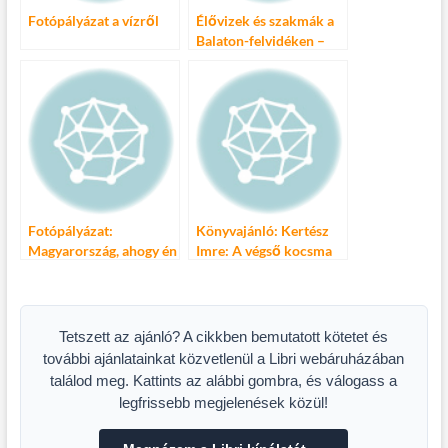
Fotópályázat a vízről
Élővizek és szakmák a
Balaton-felvidéken –
fotópályázat
Fotópályázat:
Könyvajánló: Kertész
Magyarország, ahogy én
Imre: A végső kocsma
látom
Tetszett az ajánló? A cikkben bemutatott kötetet és
további ajánlatainkat közvetlenül a Libri webáruházában
találod meg. Kattints az alábbi gombra, és válogass a
legfrissebb megjelenések közül!