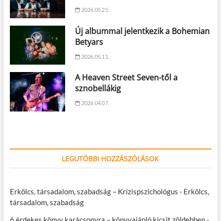
2026.05.25.
Új albummal jelentkezik a Bohemian
Betyars
2026.05.11.
A Heaven Street Seven-től a
sznobellákig
2026.04.07.
LEGUTÓBBI HOZZÁSZÓLÁSOK
Erkölcs, társadalom, szabadság – Krízispszichológus
-
Erkölcs,
társadalom, szabadság
6 érdekes könyv karácsonyra – könyvajánló kicsit zöldebben
-