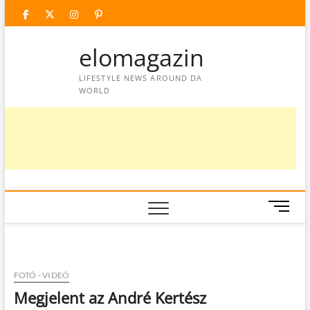
Skip
facebook
twitter
instagram
googleplus
pinterest
to
content
elomagazin
LIFESTYLE NEWS AROUND DA
WORLD
M
e
n
u
B
FOTÓ - VIDEÓ
u
Megjelent az André Kertész
t