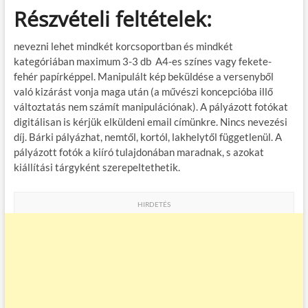
Részvételi feltételek:
nevezni lehet mindkét korcsoportban és mindkét
kategóriában maximum 3-3 db A4-es színes vagy fekete-
fehér papírképpel. Manipulált kép beküldése a versenyből
való kizárást vonja maga után (a művészi koncepcióba illő
változtatás nem számít manipulációnak). A pályázott fotókat
digitálisan is kérjük elküldeni email címünkre. Nincs nevezési
díj. Bárki pályázhat, nemtől, kortól, lakhelytől függetlenül. A
pályázott fotók a kiíró tulajdonában maradnak, s azokat
kiállítási tárgyként szerepeltethetik.
HIRDETÉS