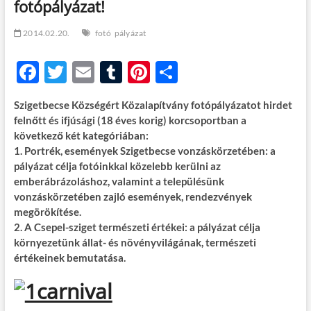
fotópályázat!
t
o
n
2014.02.20.
fotó
pályázat
F
T
E
T
Pi
O
ac
w
m
u
nt
ss
Szigetbecse Községért Közalapítvány fotópályázatot hirdet
e
itt
ail
m
er
za
felnőtt és ifjúsági (18 éves korig) korcsoportban a
b
er
bl
es
m
következő két kategóriában:
1. Portrék, események Szigetbecse vonzáskörzetében: a
o
r
t
e
pályázat célja fotóinkkal közelebb kerülni az
o
g
emberábrázoláshoz, valamint a településünk
vonzáskörzetében zajló események, rendezvények
k
megörökítése.
2. A Csepel-sziget természeti értékei: a pályázat célja
környezetünk állat- és növényvilágának, természeti
értékeinek bemutatása.