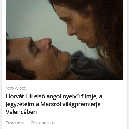
FOTÓ - VIDEÓ
Horvát Lili első angol nyelvű filmje, a
Jegyzeteim a Marsról világpremierje
Velencében
2026.08.04.
No Comments