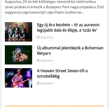
Augusztus 20-án két különleges nemzetközi elektronikus
zenei produkció érkezik a Budapest Park nagyszínpadára. Első
magyarországi koncertjét adja Padre Guilherme…
Egy új éra kezdete – itt az aurevoir.
legújabb dala és klipje, a ‘száz év’
2026.05.25.
Új albummal jelentkezik a Bohemian
Betyars
2026.05.11.
A Heaven Street Seven-től a
sznobellákig
2026.04.07.