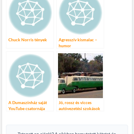
autós közlekedésben
Chuck Norris tények
Agresszív kismalac –
humor
A Dumaszínház saját
Jó, rossz és vicces
YouTube csatornája
autóvezetési szokások
1.000.000 néző
világszerte