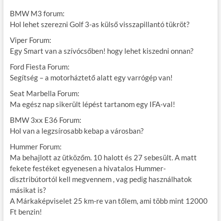
BMW M3 forum:
Hol lehet szerezni Golf 3-as külső visszapillantó tükröt?
Viper Forum:
Egy Smart van a szívócsőben! hogy lehet kiszedni onnan?
Ford Fiesta Forum:
Segítség – a motorháztető alatt egy varrógép van!
Seat Marbella Forum:
Ma egész nap sikerült lépést tartanom egy IFA-val!
BMW 3xx E36 Forum:
Hol van a legzsírosabb kebap a városban?
Hummer Forum:
Ma behajlott az ütközőm. 10 halott és 27 sebesült. A matt
fekete festéket egyenesen a hivatalos Hummer-
disztribútortól kell megvennem , vag pedig használhatok
másikat is?
A Márkaképviselet 25 km-re van tőlem, ami több mint 12000
Ft benzin!