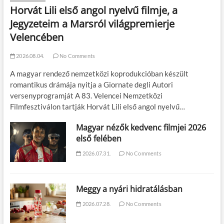
Horvát Lili első angol nyelvű filmje, a
Jegyzeteim a Marsról világpremierje
Velencében
2026.08.04.
No Comments
A magyar rendező nemzetközi koprodukcióban készült
romantikus drámája nyitja a Giornate degli Autori
versenyprogramját A 83. Velencei Nemzetközi
Filmfesztiválon tartják Horvát Lili első angol nyelvű…
Magyar nézők kedvenc filmjei 2026
első felében
2026.07.31.
No Comments
Meggy a nyári hidratálásban
2026.07.28.
No Comments