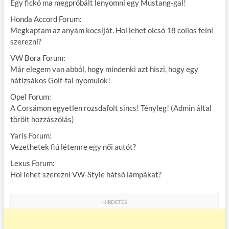
Egy fickó ma megpróbált lenyomni egy Mustang-gal!
Honda Accord Forum:
Megkaptam az anyám kocsiját. Hol lehet olcsó 18 collos felni
szerezni?
VW Bora Forum:
Már elegem van abból, hogy mindenki azt hiszi, hogy egy
hátizsákos Golf-fal nyomulok!
Opel Forum:
A Corsámon egyetlen rozsdafolt sincs! Tényleg! (Admin által
törölt hozzászólás)
Yaris Forum:
Vezethetek fiú létemre egy női autót?
Lexus Forum:
Hol lehet szerezni VW-Style hátsó lámpákat?
HIRDETÉS