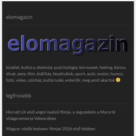
elomagazin
közélet, kultúra, életmód, pszichológia, környezet, feeling, könyv,
divat, zene, film, kiállítás, fesztiválok, sport, autó, motor, humor,
fotó, video, színház, kultúrsokk, enteriőr, meg amit akartok
legfrissebb
Horvát Lili első angol nyelvű filmje, a Jegyzeteim a Marsról
világpremierje Velencében
Magyar nézők kedvenc filmjei 2026 első felében