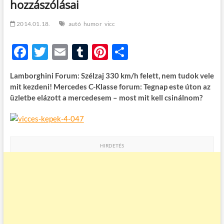
hozzászólásai
t
o
n
2014.01.18.
autó
humor
vicc
F
T
E
T
Pi
O
ac
w
m
u
nt
ss
Lamborghini Forum: Szélzaj 330 km/h felett, nem tudok vele
e
itt
ail
m
er
za
mit kezdeni! Mercedes C-Klasse forum:
Tegnap este úton az
b
er
bl
es
m
üzletbe elázott a mercedesem – most mit kell csinálnom?
o
r
t
e
o
g
k
HIRDETÉS