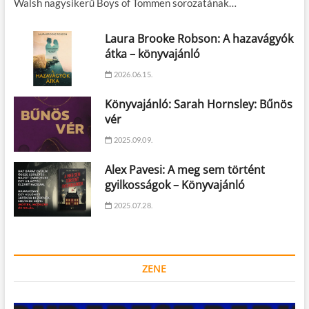
Walsh nagysikerű Boys of Tommen sorozatának…
Laura Brooke Robson: A hazavágyók
átka – könyvajánló
2026.06.15.
Könyvajánló: Sarah Hornsley: Bűnös
vér
2025.09.09.
Alex Pavesi: A meg sem történt
gyilkosságok – Könyvajánló
2025.07.28.
ZENE