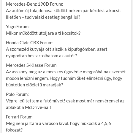
Mercedes-Benz 190D Forum:
Az autóm új tulajdonosa küldött nekem pár kérdést a kocsit
illetően – tud valaki esetleg bengáliul?
Yugo Forum:
Mikor működött utoljára a ti kocsitok?
Honda Civic CRX Forum:
A szomszéd kutyája ott alszik a kipufogómban, azért
nyugodtan bestartolhatom az autót?
Mercedes S-Klasse Forum:
Az asszony meg az a mocskos ügyvédje megpróbálnak szemét
módon lehúzni engem. Hogy tudnám őket elintézni úgy, hogy
büntetlen előéletű maradjak?
Polo Forum:
Végre leültettem a futóművet! csak most már nem érem el az
ablakot a McDrive-nál!
Ferrari Forum:
Még nem jártam a városon kívül. hogy működik a 4,5,6
fokozat?