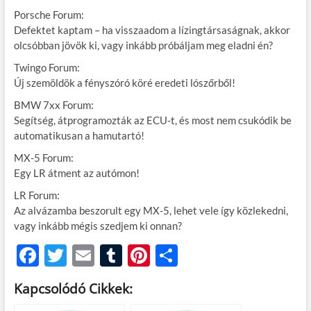
Porsche Forum:
Defektet kaptam – ha visszaadom a lízingtársaságnak, akkor
olcsóbban jövök ki, vagy inkább próbáljam meg eladni én?
Twingo Forum:
Új szemöldök a fényszóró köré eredeti lószőrből!
BMW 7xx Forum:
Segítség, átprogramozták az ECU-t, és most nem csukódik be
automatikusan a hamutartó!
MX-5 Forum:
Egy LR átment az autómon!
LR Forum:
Az alvázamba beszorult egy MX-5, lehet vele így közlekedni,
vagy inkább mégis szedjem ki onnan?
F
T
E
T
Pi
O
ac
w
m
u
nt
ss
Kapcsolódó Cikkek:
e
itt
ail
m
er
za