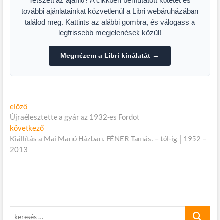
Tetszett az ajánló? A cikkben bemutatott kötetet és
további ajánlatainkat közvetlenül a Libri webáruházában
találod meg. Kattints az alábbi gombra, és válogass a
legfrissebb megjelenések közül!
Megnézem a Libri kínálatát →
Bejegyzés
Előző
előző
cikk:
Újraélesztette a gyár az 1932-es Fordot
navigáció
Következő
következő
cikk:
Kiállítás a Mai Manó Házban: FÉNER Tamás: – tól-ig │1952 –
2013
keresés