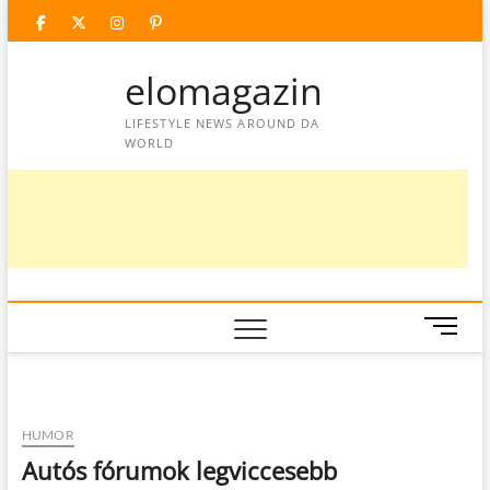
Skip
facebook
twitter
instagram
googleplus
pinterest
to
content
elomagazin
LIFESTYLE NEWS AROUND DA
WORLD
M
e
n
u
B
HUMOR
u
Autós fórumok legviccesebb
t