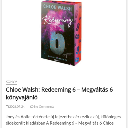
KÖNYV
Chloe Walsh: Redeeming 6 – Megváltás 6
könyvajánló
2026.07.24.
No Comments
Joey és Aoife története új fejezethez érkezik az új, különleges
éldekorált kiadásban A Redeeming 6 – Megváltás 6 Chloe