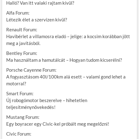
Halló? Van itt valaki rajtam kívül?
Alfa Forum:
Létezik élet a szervizen kívül?
Renault Forum:
Havibérlet a villamosra eladó – jelige: a kocsim korábban jött
meg a javításból.
Bentley Forum:
Ma használtam a hamutálcát – Hogyan tudom kicserélni?
Porsche Cayenne Forum:
A fogyasztásom 40l/100km alá esett – valami gond lehet a
motorral?
Smart Forum:
Új robogómotor beszerelve – hihetetlen
teljesítménynövekedés!
Mustang Forum:
Egy boyracer egy Civic-kel próbált meg megelőzni!
Civic Forum: