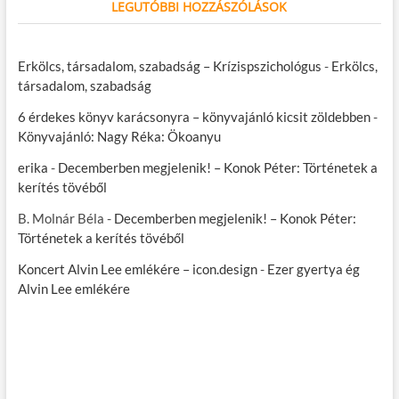
LEGUTÓBBI HOZZÁSZÓLÁSOK
Erkölcs, társadalom, szabadság – Krízispszichológus
-
Erkölcs,
társadalom, szabadság
6 érdekes könyv karácsonyra – könyvajánló kicsit zöldebben
-
Könyvajánló: Nagy Réka: Ökoanyu
erika
-
Decemberben megjelenik! – Konok Péter: Történetek a
kerítés tövéből
B. Molnár Béla
-
Decemberben megjelenik! – Konok Péter:
Történetek a kerítés tövéből
Koncert Alvin Lee emlékére – icon.design
-
Ezer gyertya ég
Alvin Lee emlékére