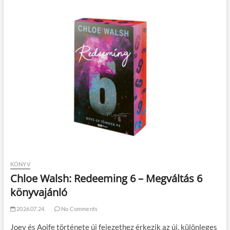
KÖNYV
Chloe Walsh: Redeeming 6 – Megváltás 6
könyvajánló
2026.07.24.
No Comments
Joey és Aoife története új fejezethez érkezik az új, különleges