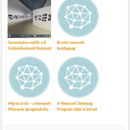
Szombaton nyílik a II.
Bruttó nemzeti
Fotóművészeti Nemzeti
boldogság
Szalon
Márai örök – a Nemzeti
A Nemzeti Tehetség
Múzeum újragondolta
Program idén is keresi
2014 legkiválóbb
diáktalentumait