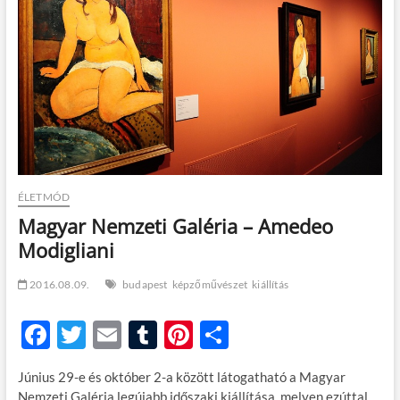
t
o
n
ÉLETMÓD
Magyar Nemzeti Galéria – Amedeo
Modigliani
2016.08.09.
budapest
képzőművészet
kiállítás
F
T
E
T
Pi
O
ac
w
m
u
nt
ss
Június 29-e és október 2-a között látogatható a Magyar
e
itt
ail
m
er
za
Nemzeti Galéria legújabb időszaki kiállítása, melyen ezúttal