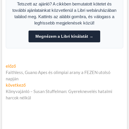
Tetszett az ajánló? A cikkben bemutatott kötetet és
további ajánlatainkat közvetlenül a Libri webáruházában
találod meg. Kattints az alábbi gombra, és válogass a
legfrissebb megjelenések közül!
Megnézem a Libri kínálatát →
Bejegyzés
Előző
előző
cikk:
Faithless, Guano Apes és olimpiai arany a FEZEN utolsó
navigáció
napján
Következő
következő
cikk:
Könyvajánló – Susan Stuffelman: Gyereknevelés hatalmi
harcok nélkül