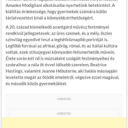
b
er
bl
es
m
Amadeo Modigliani alkotásaiba nyerhetünk betekintést. A
kiállítás érdekessége, hogy gyermekek számára külön
o
r
t
e
tárlatvezetést kínál a könnyebb érthetőségért.
o
g
A 20. század kiemelkedő avantgárd művész festményei
k
rendkívül jellegzetesek: az üres szemek, és a mély, őszies
színvilág egyedivé teszi a leghétköznapibb portréját is.
Legfőbb forrásai az afrikai, görög, római, és az itáliai kultúra
voltak, ezek stílusjegyei könnyedén felismerhetők művein.
Élete során két nő is múzsaként szolgált festményeihez és
szobraihoz: a nála öt évvel idősebb szerelem, Beatrice
Hastings, valamint Jeanne Hébuterne, aki halála másnapján
levetette magát az ötödik emeletről, végezve ezzel magával,
és második közös gyermekükkel.
HIRDETÉS
HIRDETÉS