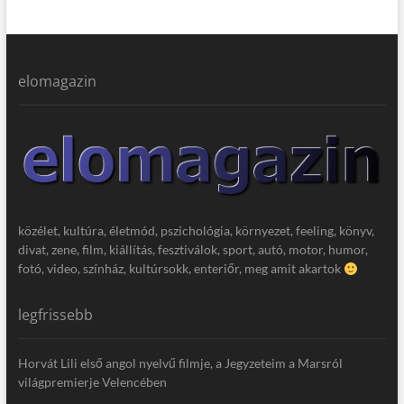
elomagazin
közélet, kultúra, életmód, pszichológia, környezet, feeling, könyv,
divat, zene, film, kiállítás, fesztiválok, sport, autó, motor, humor,
fotó, video, színház, kultúrsokk, enteriőr, meg amit akartok
legfrissebb
Horvát Lili első angol nyelvű filmje, a Jegyzeteim a Marsról
világpremierje Velencében