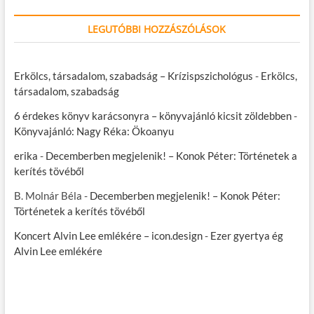
LEGUTÓBBI HOZZÁSZÓLÁSOK
Erkölcs, társadalom, szabadság – Krízispszichológus
-
Erkölcs,
társadalom, szabadság
6 érdekes könyv karácsonyra – könyvajánló kicsit zöldebben
-
Könyvajánló: Nagy Réka: Ökoanyu
erika
-
Decemberben megjelenik! – Konok Péter: Történetek a
kerítés tövéből
B. Molnár Béla
-
Decemberben megjelenik! – Konok Péter:
Történetek a kerítés tövéből
Koncert Alvin Lee emlékére – icon.design
-
Ezer gyertya ég
Alvin Lee emlékére