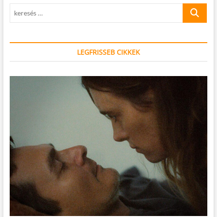
keresés
…
LEGFRISSEB CIKKEK