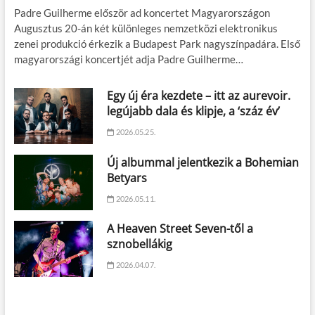
Padre Guilherme először ad koncertet Magyarországon
Augusztus 20-án két különleges nemzetközi elektronikus
zenei produkció érkezik a Budapest Park nagyszínpadára. Első
magyarországi koncertjét adja Padre Guilherme…
Egy új éra kezdete – itt az aurevoir.
legújabb dala és klipje, a ‘száz év’
2026.05.25.
Új albummal jelentkezik a Bohemian
Betyars
2026.05.11.
A Heaven Street Seven-től a
sznobellákig
2026.04.07.