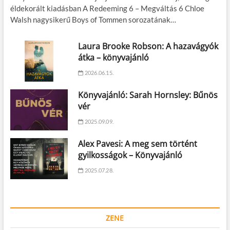
éldekorált kiadásban A Redeeming 6 – Megváltás 6 Chloe
Walsh nagysikerű Boys of Tommen sorozatának…
Laura Brooke Robson: A hazavágyók
átka – könyvajánló
2026.06.15.
Könyvajánló: Sarah Hornsley: Bűnös
vér
2025.09.09.
Alex Pavesi: A meg sem történt
gyilkosságok – Könyvajánló
2025.07.28.
ZENE