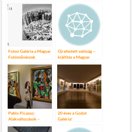
b
er
bl
es
m
o
r
t
e
o
g
k
Foton Galéria a Magyar
Újrafestett valóság –
Fotóművészek
kiállítás a Magyar
Szövetsége új
Nemzeti Galériában
kiállítóhelye
Pablo Picasso:
20 éves a Godot
Alakváltozások –
Galéria!
kiállítás a Magyar
Nemzeti Galériában