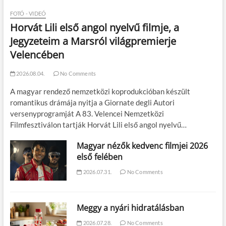
FOTÓ - VIDEÓ
Horvát Lili első angol nyelvű filmje, a
Jegyzeteim a Marsról világpremierje
Velencében
2026.08.04.
No Comments
A magyar rendező nemzetközi koprodukcióban készült
romantikus drámája nyitja a Giornate degli Autori
versenyprogramját A 83. Velencei Nemzetközi
Filmfesztiválon tartják Horvát Lili első angol nyelvű…
Magyar nézők kedvenc filmjei 2026
első felében
2026.07.31.
No Comments
Meggy a nyári hidratálásban
2026.07.28.
No Comments