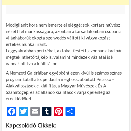
Modiglianit kora nem ismerte el eléggé: sok kortárs művész
nézett fel munkásságára, azonban a társadalomban csupán a
világháborúk okozta szenvedés váltott ki vágyakozást
értékes munkái iránt.
Leggyakrabban portrékat, aktokat festett, azonban akad pár
megtekinthető tájkép is, valamint mindezek vázlatai is ki
vannak állítva a kiállításon.
A Nemzeti Galériában egyébként ezen kívül is számos színes
program található: például a meghosszabbított Picasso –
Alakváltozások c. kiállítás, a Magyar Művészek És A
Számítógép, és az állandó kiállítások várják jelenleg az
érdeklődőket.
F
T
E
T
Pi
O
ac
w
m
u
nt
ss
Kapcsolódó Cikkek:
e
itt
ail
m
er
za