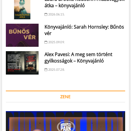
átka – könyvajánló
2026.06.15.
Könyvajánló: Sarah Hornsley: Bűnös
vér
2025.09.09.
Alex Pavesi: A meg sem történt
gyilkosságok – Könyvajánló
2025.07.28.
ZENE