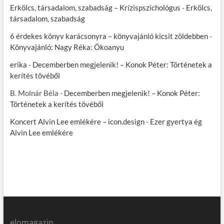
Erkölcs, társadalom, szabadság – Krízispszichológus
-
Erkölcs,
társadalom, szabadság
6 érdekes könyv karácsonyra – könyvajánló kicsit zöldebben
-
Könyvajánló: Nagy Réka: Ökoanyu
erika
-
Decemberben megjelenik! – Konok Péter: Történetek a
kerítés tövéből
B. Molnár Béla
-
Decemberben megjelenik! – Konok Péter:
Történetek a kerítés tövéből
Koncert Alvin Lee emlékére – icon.design
-
Ezer gyertya ég
Alvin Lee emlékére
elomagazin