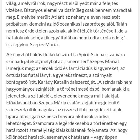
világ, amelyről írok, nagyrészt elsüllyedt már a felejtés
vizében. Bizonyos elemei valószínűleg csak bennem maradtak
meg. E mélybe merült Atlantisz néhány eleven részletét
próbáltam kiemelni az idő oceanikus iszaprétege alól. Talán
nem lesz érdektelen azoknak, akik átélték történéseit, de a
fiataloknak sem, akik egyáltalában nem tudtak róla eddig.” –
írta egykor Szepes Mária.
A könyvből Lökős Ildikó készített a Spirit Színház számára
színpadi játékot, melyből az „ismeretlen” Szepes Máriát
ismerjük meg: az érdeklődő és fantáziadús kisgyereket, az
öntudatos fiatal lányt, a gyerekszínészt, a szárnyait
bontogató írót, Karády Katalin dalszerzőjét. „A színdarab nem
hagyományos színjáték: a történetmesélésből bomlanak ki a
jelenetek, a szituációk, elevenednek meg a múlt alakjai.
Előadásunkban Szepes Mária családtagjait megjelenítő
színészek öltik magukra az összes többi megidézett alak
figuráját is, igazi színészi bravúralakításokra adva
lehetőséget. Számomra a legérdekesebb a történetben egy
határozott személyiség kialakulásának folyamata. Az, hogy
különböző hatások, események hatására – vagy éppen