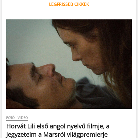
LEGFRISSEB CIKKEK
FOTÓ - VIDEÓ
Horvát Lili első angol nyelvű filmje, a
Jegyzeteim a Marsról világpremierje