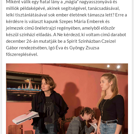
Miként válik egy fiatal lány a „mágia” nagyasszonyává és
e
itt
ail
m
er
za
milliók példaképévé, akinek segítségével, tanácsadásával,
b
er
bl
es
m
lelki tisztánlátásával sok ember életének támasza lett? Erre a
kérdésre is választ kapunk Szepes Mária Emberek és
o
r
t
e
jelmezek című önéletrajzi regényében, amelyből először
o
g
készül színházi előadás. A Ne kérdezd, ki voltam című darabot
december 26-án mutatják be a Spirit Színházban Czeizel
k
Gábor rendezésében, Igó Éva és Gyöngy Zsuzsa
főszereplésével.