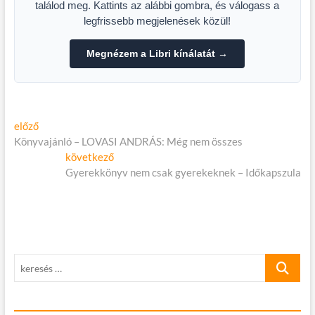
találod meg. Kattints az alábbi gombra, és válogass a
legfrissebb megjelenések közül!
Megnézem a Libri kínálatát →
Bejegyzés
Előző
előző
cikk:
Könyvajánló – LOVASI ANDRÁS: Még nem összes
navigáció
Következő
következő
cikk:
Gyerekkönyv nem csak gyerekeknek – Időkapszula
keresés
…