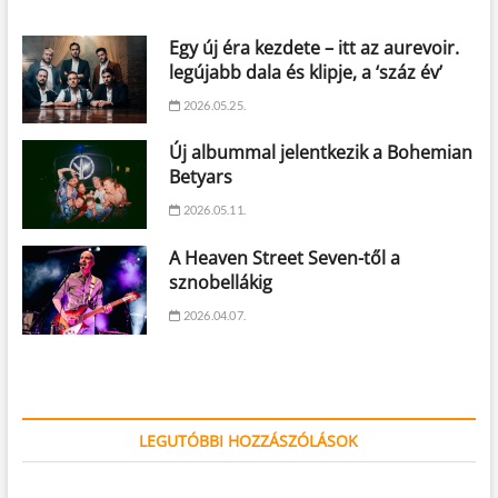
Egy új éra kezdete – itt az aurevoir.
legújabb dala és klipje, a ‘száz év’
2026.05.25.
Új albummal jelentkezik a Bohemian
Betyars
2026.05.11.
A Heaven Street Seven-től a
sznobellákig
2026.04.07.
LEGUTÓBBI HOZZÁSZÓLÁSOK