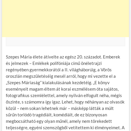
Szepes Mária élete átívelte az egész 20. századot. Emberek
és jelmezek – Emlékek polifóniája című önéletrajzi
regényében gyermekkorától a II. világháborúig, a Vörös
oroszlán megszületéséig mesél arról, hogy mi vezette el a
„Szepes Máriaság” kialakulásának kezdetéig. „E könyv
eseményeit magam éltem át korai eszmélésem óta sajátos,
fotografikus szemlélettel, amely nyilván elfogult néha, mégis
őszinte, s számomra így igaz. Lehet, hogy néhányan az olvasók
közül – nem sokan lehetnek már – másképp látták a múlt
sűrűn torlódó tragédiáit, komédiáit, de ez bizonyosan
megbocsátható egy olyan műnél, amely nem törekedett
teljességre, egyéni szemszögből vetítettem ki élményeimet. A