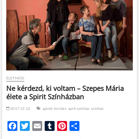
t
o
n
ÉLETMÓD
Ne kérdezd, ki voltam – Szepes Mária
élete a Spirit Színházban
2017.12.12.
ajánló
kortárs
sprit színház
színház
F
T
E
T
Pi
O
ac
w
m
u
nt
ss