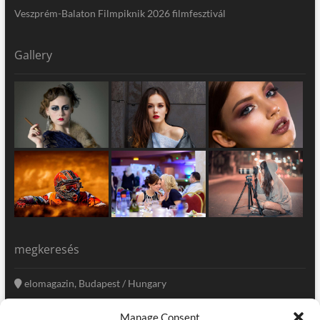
Veszprém-Balaton Filmpiknik 2026 filmfesztivál
Gallery
megkeresés
elomagazin, Budapest / Hungary
+36 20 333-6009
Manage Consent