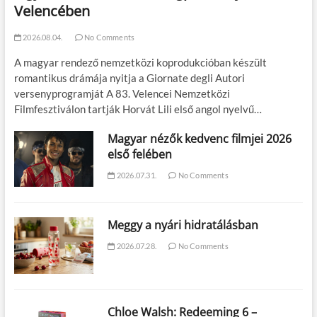
Velencében
2026.08.04.
No Comments
A magyar rendező nemzetközi koprodukcióban készült
romantikus drámája nyitja a Giornate degli Autori
versenyprogramját A 83. Velencei Nemzetközi
Filmfesztiválon tartják Horvát Lili első angol nyelvű…
Magyar nézők kedvenc filmjei 2026
első felében
2026.07.31.
No Comments
Meggy a nyári hidratálásban
2026.07.28.
No Comments
Chloe Walsh: Redeeming 6 –