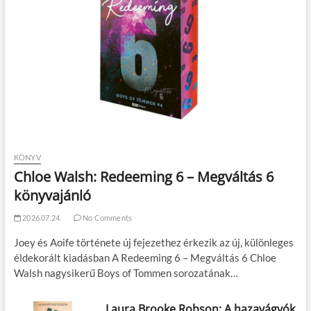
KÖNYV
Chloe Walsh: Redeeming 6 – Megváltás 6
könyvajánló
2026.07.24.
No Comments
Joey és Aoife története új fejezethez érkezik az új, különleges
éldekorált kiadásban A Redeeming 6 – Megváltás 6 Chloe
Walsh nagysikerű Boys of Tommen sorozatának…
Laura Brooke Robson: A hazavágyók