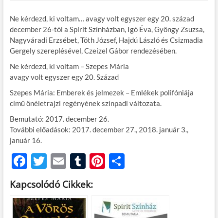
Ne kérdezd, ki voltam… avagy volt egyszer egy 20. század
december 26-tól a Spirit Színházban, Igó Éva, Gyöngy Zsuzsa,
Nagyváradi Erzsébet, Tóth József, Hajdú László és Csizmadia
Gergely szereplésével, Czeizel Gábor rendezésében.
Ne kérdezd, ki voltam – Szepes Mária
avagy volt egyszer egy 20. Század
Szepes Mária: Emberek és jelmezek – Emlékek polifóniája
című önéletrajzi regényének színpadi változata.
Bemutató: 2017. december 26.
További előadások: 2017. december 27., 2018. január 3.,
január 16.
F
T
E
T
Pi
O
ac
w
m
u
nt
ss
Kapcsolódó Cikkek:
e
itt
ail
m
er
za
b
er
bl
es
m