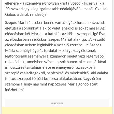
ellenére – a személyiség hogyan kristályosodik ki, és válik a
20. század egyik legizgalmasabb nőalakjává.” – meséli Czeizel
Gábor, a darab rendezője.
Szepes Mária életében benne van az egész huszadik század,
életútja a sorsunkat alakító véletlenekről is sokat mesél. Az
előadásban két Mária – a fiatal és az idős – szerepel, Igó Éva
az előadásban az időskori Szepes Máriát alakítja: „A készülő
előadásban nekem leginkább a mesélő szerepe jut. Szepes
Mária személyisége és fordulatokban gazdag életének
legfontosabb eseményei a színpadon önéletrajzi regényéből
rajzolódik ki, amelyben színesen, sok humorral és empátiával
ír hosszú és tartalmas élete eseményeiről, az azokban
szereplő családtagokról, barátokról és mindenkiről, aki valaha
fontos szerepet töltött be sorsa alakulásában. Nagy öröm
számomra, hogy nap mint nap Szepes Mária gondolatait
idézhetem.”
HIRDETÉS