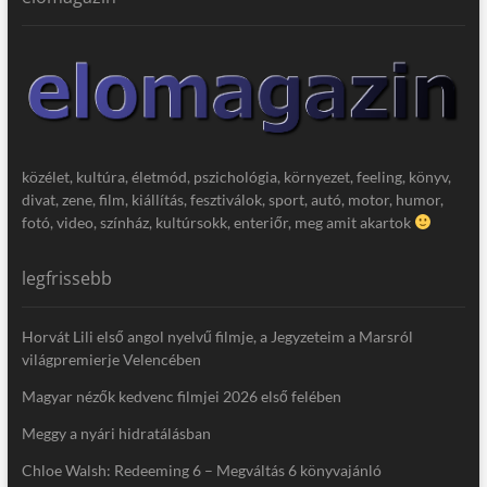
közélet, kultúra, életmód, pszichológia, környezet, feeling, könyv,
divat, zene, film, kiállítás, fesztiválok, sport, autó, motor, humor,
fotó, video, színház, kultúrsokk, enteriőr, meg amit akartok
legfrissebb
Horvát Lili első angol nyelvű filmje, a Jegyzeteim a Marsról
világpremierje Velencében
Magyar nézők kedvenc filmjei 2026 első felében
Meggy a nyári hidratálásban
Chloe Walsh: Redeeming 6 – Megváltás 6 könyvajánló