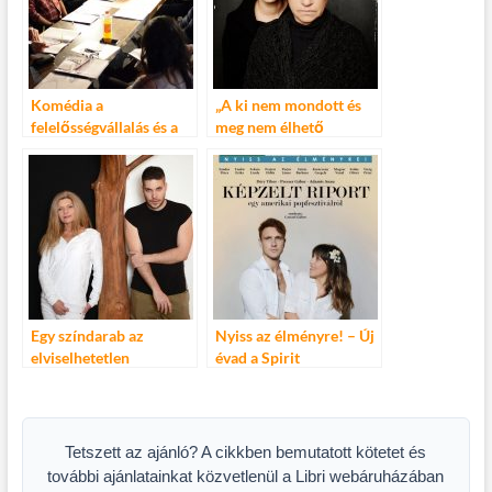
Komédia a
„A ki nem mondott és
felelősségvállalás és a
meg nem élhető
valódi lemondás
feszültségek drámája”
kérdésköréről –
Bernarda Alba háza a
Dürrenmatt A fizikusok
Spirit Színházban
című műve a Spirit
Színházban
Egy színdarab az
Nyiss az élményre! – Új
elviselhetetlen
évad a Spirit
magányról Papírvirágok
Színházban
a Spirit Színházban
Tetszett az ajánló? A cikkben bemutatott kötetet és
további ajánlatainkat közvetlenül a Libri webáruházában