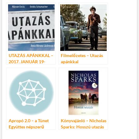
Csiky Gergely Színház
összművészeti lélek-
kampányához
utazás a Mozsár
Műhelyben
UTAZÁS APÁNKKAL –
Filmelőzetes – Utazás
2017. JANUÁR 19-
apánkkal
ÉTŐL A MOZIKBAN
Apropó 2.0 – a Tünet
Könyvajánló – Nicholas
Együttes népszerű
Sparks: Hosszú utazás
előadása újragondolva