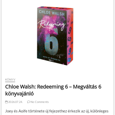
KÖNYV
Chloe Walsh: Redeeming 6 – Megváltás 6
könyvajánló
2026.07.24.
No Comments
Joey és Aoife története új fejezethez érkezik az új, különleges