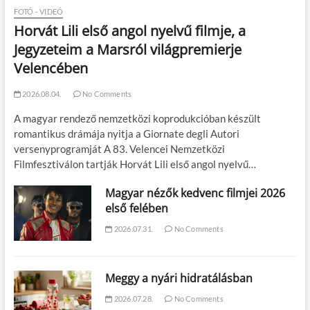
FOTÓ - VIDEÓ
Horvát Lili első angol nyelvű filmje, a
Jegyzeteim a Marsról világpremierje
Velencében
2026.08.04.
No Comments
A magyar rendező nemzetközi koprodukcióban készült
romantikus drámája nyitja a Giornate degli Autori
versenyprogramját A 83. Velencei Nemzetközi
Filmfesztiválon tartják Horvát Lili első angol nyelvű…
Magyar nézők kedvenc filmjei 2026
első felében
2026.07.31.
No Comments
Meggy a nyári hidratálásban
2026.07.28.
No Comments