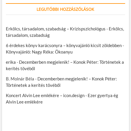
LEGUTÓBBI HOZZÁSZÓLÁSOK
Erkölcs, társadalom, szabadság – Krízispszichológus
-
Erkölcs,
társadalom, szabadság
6 érdekes könyv karácsonyra – könyvajánló kicsit zöldebben
-
Könyvajánló: Nagy Réka: Ökoanyu
erika
-
Decemberben megjelenik! – Konok Péter: Történetek a
kerítés tövéből
B. Molnár Béla
-
Decemberben megjelenik! – Konok Péter:
Történetek a kerítés tövéből
Koncert Alvin Lee emlékére – icon.design
-
Ezer gyertya ég
Alvin Lee emlékére