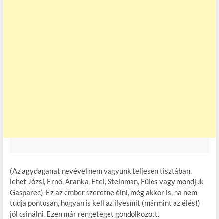
(Az agydaganat nevével nem vagyunk teljesen tisztában,
lehet Józsi, Ernő, Aranka, Etel, Steinman, Füles vagy mondjuk
Gasparec). Ez az ember szeretne élni, még akkor is, ha nem
tudja pontosan, hogyan is kell az ilyesmit (mármint az élést)
jól csinálni. Ezen már rengeteget gondolkozott.