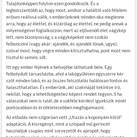
Tulajdonképpen folyton ezen gondolkozik. És a
legbosszantóbb az, hogy most, amikor a haláltól való félelem
erősen reálissá válik, s emberünknek minden oka meglenne
arra, hogy az élettel, és kizárólag az élettel, ne pedig annak a
milyenségével foglalkozzon, mert az eljövendő élet vágykép
lett, nem bizonyosság, s a vágyképeket nem szokás
felboncolni (vagy akár: ajándék, és ajándék lónak, ugye),
szóval most, hogy végre minden kitisztulhatna, pont most nem
tisztul ki semmi, sőt.
Itt egy ember fejének a belsejébe láthatunk bele. Egy
felbolydult társasházba, ahol a lakógyűlésen egyszerre kér
szót minden lakó, és az összes felszólalás halálosan fontos és
halaszthatatlan. És emberünk, aki szakmáját tekintve író,
nekilát, hogy a lehetőségekhez képest rendet tegyen. S ha
válaszokat nem is talál, de a sokféle kérdést igyekszik minél
pontosabban és érzékletesebben megfogalmazni.
Az előadás nem szigorúan vett „Utazás a koponyám körül”
adaptáció. A kisregényt, mint a színpadi mű gerincét
használjuk csupán, mint sorvezetőt és apropót, hogy