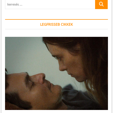
keresés
…
LEGFRISSEB CIKKEK