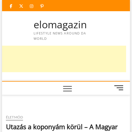
Skip
facebook
twitter
instagram
googleplus
pinterest
to
content
elomagazin
LIFESTYLE NEWS AROUND DA
WORLD
M
e
n
u
B
ÉLETMÓD
u
Utazás a koponyám körül – A Magyar
t