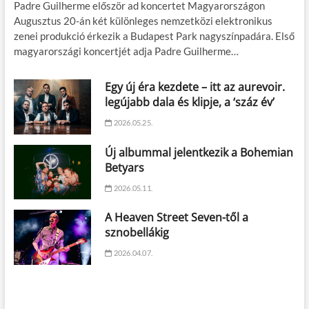
Padre Guilherme először ad koncertet Magyarországon
Augusztus 20-án két különleges nemzetközi elektronikus
zenei produkció érkezik a Budapest Park nagyszínpadára. Első
magyarországi koncertjét adja Padre Guilherme…
Egy új éra kezdete – itt az aurevoir.
legújabb dala és klipje, a ‘száz év’
2026.05.25.
Új albummal jelentkezik a Bohemian
Betyars
2026.05.11.
A Heaven Street Seven-től a
sznobellákig
2026.04.07.