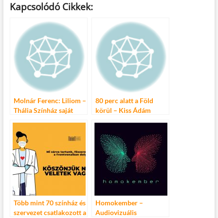
Kapcsolódó Cikkek:
e
itt
ail
m
er
za
b
er
bl
es
m
o
r
t
e
o
g
k
Molnár Ferenc: Liliom –
80 perc alatt a Föld
Thália Színház saját
körül – Kiss Ádám
előadása
önálló estje
Több mint 70 színház és
Homokember –
szervezet csatlakozott a
Audiovizuális