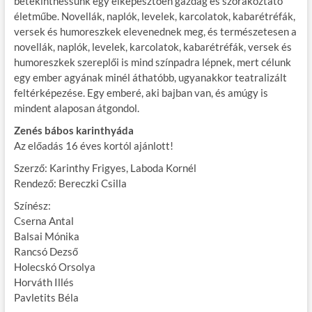
betekinthessünk egy elképesztően gazdag és szórakoztató
életműbe. Novellák, naplók, levelek, karcolatok, kabarétréfák,
versek és humoreszkek elevenednek meg, és természetesen a
novellák, naplók, levelek, karcolatok, kabarétréfák, versek és
humoreszkek szereplői is mind színpadra lépnek, mert célunk
egy ember agyának minél áthatóbb, ugyanakkor teatralizált
feltérképezése. Egy emberé, aki bajban van, és amúgy is
mindent alaposan átgondol.
Zenés bábos karinthyáda
Az előadás 16 éves kortól ajánlott!
Szerző: Karinthy Frigyes, Laboda Kornél
Rendező: Bereczki Csilla
Színész:
Cserna Antal
Balsai Mónika
Rancsó Dezső
Holecskó Orsolya
Horváth Illés
Pavletits Béla