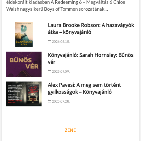
éldekorált kiadásban A Redeeming 6 – Megváltás 6 Chloe
Walsh nagysikerű Boys of Tommen sorozatának…
Laura Brooke Robson: A hazavágyók
átka – könyvajánló
2026.06.15.
Könyvajánló: Sarah Hornsley: Bűnös
vér
2025.09.09.
Alex Pavesi: A meg sem történt
gyilkosságok – Könyvajánló
2025.07.28.
ZENE