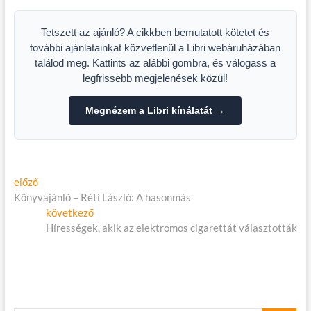
Tetszett az ajánló? A cikkben bemutatott kötetet és
további ajánlatainkat közvetlenül a Libri webáruházában
találod meg. Kattints az alábbi gombra, és válogass a
legfrissebb megjelenések közül!
Megnézem a Libri kínálatát →
Bejegyzés
Előző
előző
cikk:
Könyvajánló – Réti László: A hasonmás
navigáció
Következő
következő
cikk:
Hírességek, akik az elektromos cigarettát választották