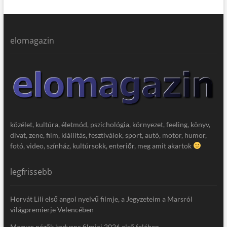
elomagazin
közélet, kultúra, életmód, pszichológia, környezet, feeling, könyv,
divat, zene, film, kiállítás, fesztiválok, sport, autó, motor, humor,
fotó, video, színház, kultúrsokk, enteriőr, meg amit akartok
legfrissebb
Horvát Lili első angol nyelvű filmje, a Jegyzeteim a Marsról
világpremierje Velencében
Magyar nézők kedvenc filmjei 2026 első felében