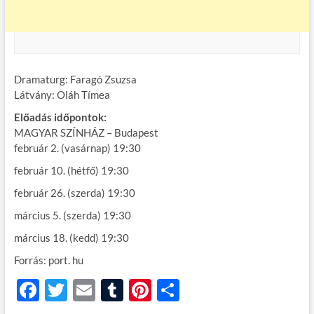
Dramaturg: Faragó Zsuzsa
Látvány: Oláh Tímea
Előadás időpontok:
MAGYAR SZÍNHÁZ – Budapest
február 2. (vasárnap) 19:30
február 10. (hétfő) 19:30
február 26. (szerda) 19:30
március 5. (szerda) 19:30
március 18. (kedd) 19:30
Forrás: port. hu
F
T
E
T
Pi
O
ac
w
m
u
nt
ss