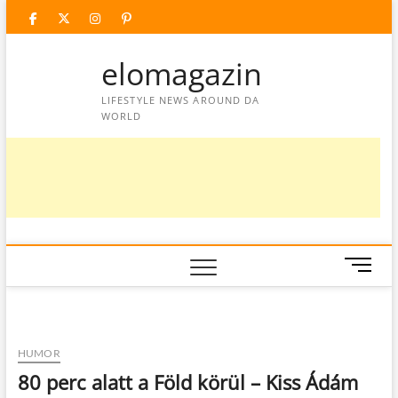
Skip
facebook
twitter
instagram
googleplus
pinterest
to
content
elomagazin
LIFESTYLE NEWS AROUND DA
WORLD
M
e
n
u
B
HUMOR
u
80 perc alatt a Föld körül – Kiss Ádám
t