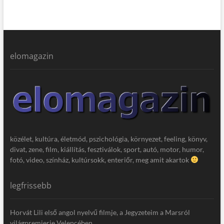
elomagazin
közélet, kultúra, életmód, pszichológia, környezet, feeling, könyv,
divat, zene, film, kiállítás, fesztiválok, sport, autó, motor, humor,
fotó, video, színház, kultúrsokk, enteriőr, meg amit akartok
legfrissebb
Horvát Lili első angol nyelvű filmje, a Jegyzeteim a Marsról
világpremierje Velencében