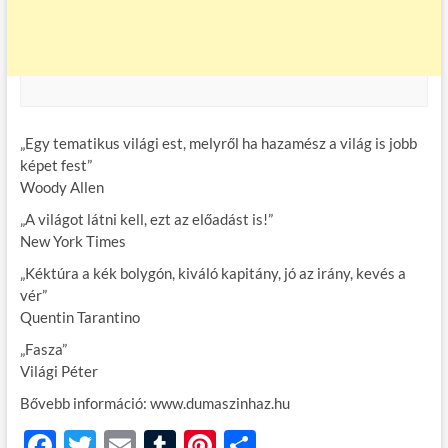
„Egy tematikus világi est, melyről ha hazamész a világ is jobb
képet fest”
Woody Allen
„A világot látni kell, ezt az előadást is!”
New York Times
„Kéktúra a kék bolygón, kiváló kapitány, jó az irány, kevés a
vér”
Quentin Tarantino
„Fasza”
Világi Péter
Bővebb információ: www.dumaszinhaz.hu
F
T
E
T
Pi
O