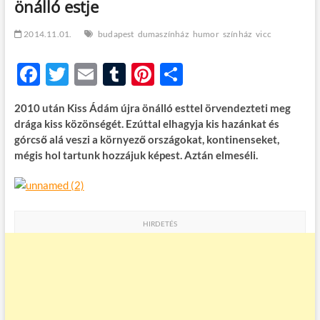
önálló estje
t
o
n
2014.11.01.
budapest
dumaszínház
humor
színház
vicc
F
T
E
T
Pi
O
ac
w
m
u
nt
ss
2010 után Kiss Ádám újra önálló esttel örvendezteti meg
e
itt
ail
m
er
za
drága kiss közönségét. Ezúttal elhagyja kis hazánkat és
b
er
bl
es
m
górcső alá veszi a környező országokat, kontinenseket,
mégis hol tartunk hozzájuk képest. Aztán elmeséli.
o
r
t
e
o
g
k
HIRDETÉS