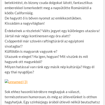
betekintést, és bizony csuda dolgokat látott, fantasztikus
emberekkel ismerkedett meg a napsütötte Romániától a
ködös Californiáig.
De hagyott ő is bőven nyomot az emlékezetükben.
Kissádám a nagyvilágban!
Érdekelnek a részletek? Válts jegyet egy különleges utazásra!
Jártál már négy kontinensen egy óra alatt?
Csöppentél már szlovén raftingtúráról az egyiptomi
sivatagba!?
Külföldön is magyarok vagyunk-e?
Utazunk-e eleget? Ha igen, hogyan? Mit viszünk és mit
hagyunk ott magunkból?
Milyen hatással van ránk egy másik nép kultúrája? Hogy él
egy thai nyugdíjas?
Sok ehhez hasonló kérdésre megkapjuk a választ,
természetesen humorosan, és még az útlevelünket is otthon
hagyhatjuk. Egy színházjegy árából útlevél nélkül beutazhatsz