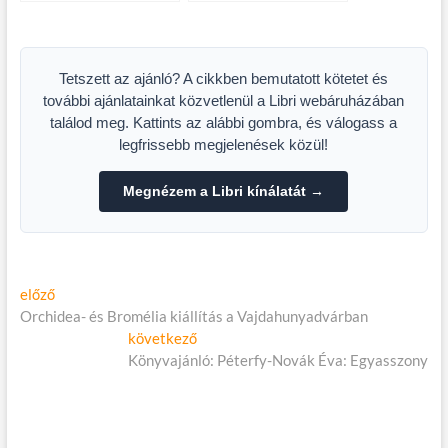
estje
Tetszett az ajánló? A cikkben bemutatott kötetet és
további ajánlatainkat közvetlenül a Libri webáruházában
találod meg. Kattints az alábbi gombra, és válogass a
legfrissebb megjelenések közül!
Megnézem a Libri kínálatát →
Bejegyzés
Előző
előző
cikk:
Orchidea- és Bromélia kiállítás a Vajdahunyadvárban
navigáció
Következő
következő
cikk:
Könyvajánló: Péterfy-Novák Éva: Egyasszony