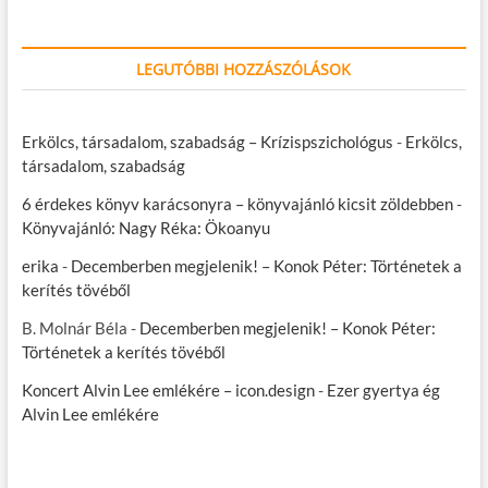
LEGUTÓBBI HOZZÁSZÓLÁSOK
Erkölcs, társadalom, szabadság – Krízispszichológus
-
Erkölcs,
társadalom, szabadság
6 érdekes könyv karácsonyra – könyvajánló kicsit zöldebben
-
Könyvajánló: Nagy Réka: Ökoanyu
erika
-
Decemberben megjelenik! – Konok Péter: Történetek a
kerítés tövéből
B. Molnár Béla
-
Decemberben megjelenik! – Konok Péter:
Történetek a kerítés tövéből
Koncert Alvin Lee emlékére – icon.design
-
Ezer gyertya ég
Alvin Lee emlékére