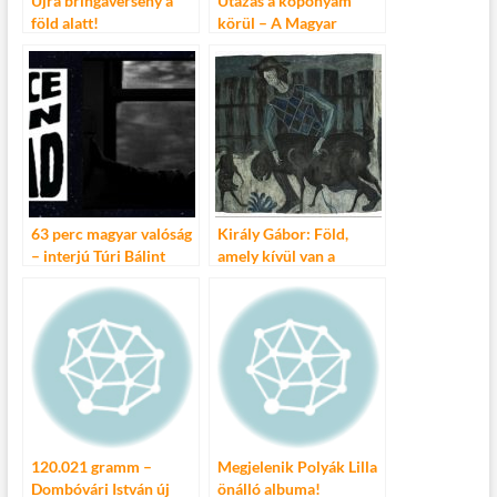
Újra bringaverseny a
Utazás a koponyám
föld alatt!
körül – A Magyar
Színház előadása
63 perc magyar valóság
Király Gábor: Föld,
– interjú Túri Bálint
amely kívül van a
Márkkal, a Legjobb úton
városon
című film rendezőjével
120.021 gramm –
Megjelenik Polyák Lilla
Dombóvári István új
önálló albuma!