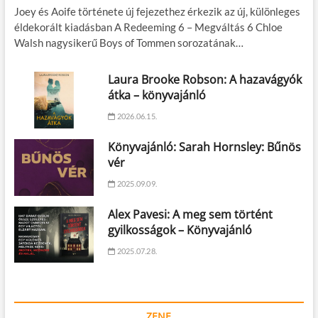
Joey és Aoife története új fejezethez érkezik az új, különleges
éldekorált kiadásban A Redeeming 6 – Megváltás 6 Chloe
Walsh nagysikerű Boys of Tommen sorozatának…
Laura Brooke Robson: A hazavágyók
átka – könyvajánló
2026.06.15.
Könyvajánló: Sarah Hornsley: Bűnös
vér
2025.09.09.
Alex Pavesi: A meg sem történt
gyilkosságok – Könyvajánló
2025.07.28.
ZENE