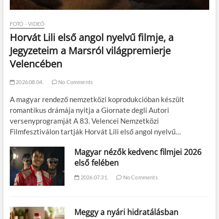
FOTÓ - VIDEÓ
Horvát Lili első angol nyelvű filmje, a
Jegyzeteim a Marsról világpremierje
Velencében
2026.08.04.
No Comments
A magyar rendező nemzetközi koprodukcióban készült
romantikus drámája nyitja a Giornate degli Autori
versenyprogramját A 83. Velencei Nemzetközi
Filmfesztiválon tartják Horvát Lili első angol nyelvű…
Magyar nézők kedvenc filmjei 2026
első felében
2026.07.31.
No Comments
Meggy a nyári hidratálásban