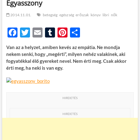
Egyasszony
t
o
n
2014.11.01.
betegség
egészség
erőszak
könyv
libri
nők
F
T
E
T
Pi
O
ac
w
m
u
nt
ss
Van az a helyzet, amiben kevés az empátia. Ne mondja
e
itt
ail
m
er
za
nekem senki, hogy „megérti”, milyen nehéz valakinek, aki
b
er
bl
es
m
fogyatékkal élő gyereket nevel. Nem érti meg. Csak akkor
érti meg, ha neki is van egy.
o
r
t
e
o
g
k
HIRDETÉS
HIRDETÉS