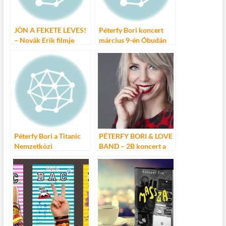
k
JÖN A FEKETE LEVES!
Péterfy Bori koncert
– Novák Erik filmje
március 9-én Óbudán
Péterfy Bori a Titanic
PÉTERFY BORI & LOVE
Nemzetközi
BAND – 2B koncert a
Filmfesztivál sztárja
MOM Kulturális
Központban