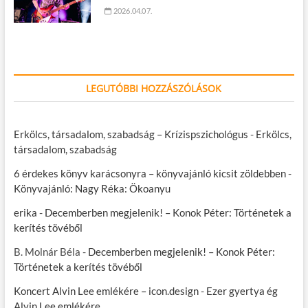
2026.04.07.
LEGUTÓBBI HOZZÁSZÓLÁSOK
Erkölcs, társadalom, szabadság – Krízispszichológus
-
Erkölcs,
társadalom, szabadság
6 érdekes könyv karácsonyra – könyvajánló kicsit zöldebben
-
Könyvajánló: Nagy Réka: Ökoanyu
erika
-
Decemberben megjelenik! – Konok Péter: Történetek a
kerítés tövéből
B. Molnár Béla
-
Decemberben megjelenik! – Konok Péter:
Történetek a kerítés tövéből
Koncert Alvin Lee emlékére – icon.design
-
Ezer gyertya ég
Alvin Lee emlékére