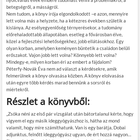
nyolcvanas évek embere tudomást venni a problémákról, a
betegségről, a másságról.
Nem tudom, a könyv írója elgondolkodott –e azon, mennyire
lett volna más a helyzete, ha a kétezres években születik a
kislánya. Az esélyegyenlőség térnyerésekor, a tudomány
előrehaladottabb állapotában. esetleg a fővárosban élve,
közel a fejlesztési lehetőségekhez, jobb ellátásokhoz. Egy
olyan korban, amelyben keményen büntetik a családon belüli
erőszakot. Vajon jobb lett volna? Könnyebb lett volna?
Mindegy-e, milyen korban éri az embert a fájdalom?
Péterfy-Novák Éva nem ad választ a kérdésekre, amik
felmerülnek a könyv olvasása közben. A könyv elolvasása
után egyre több kérdés marad bennünk a sorsról és
miértekről.
Részlet a könyvből:
„Zsóka néni az első pár vizsgálat után bátortalanul kérte, hogy
vigyem el egy másik ideggyógyászhoz is, hátha az mond
valamit, hogy mire számíthatunk. Van is egy barátja, Dobai
adjunktus, felnőtt ideggyógyász ugyan, de ért hozzá nagyon…