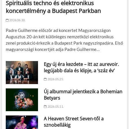
Spirituális techno és elektronikus
koncertélmény a Budapest Parkban
2026.06.30.
Padre Guilherme először ad koncertet Magyarországon
Augusztus 20-án két különleges nemzetközi elektronikus
zenei produkció érkezik a Budapest Park nagyszínpadára. Első
magyarországi koncertjét adja Padre Guilherme…
Egy új éra kezdete – itt az aurevoir.
legújabb dala és klipje, a ‘száz év’
2026.05.25.
Új albummal jelentkezik a Bohemian
Betyars
2026.05.11.
A Heaven Street Seven-től a
sznobellákig