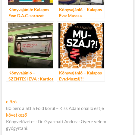
Könyvajánló: Kalapos
Könyvajánló – Kalapos
Éva: D.A.C. sorozat
Éva: Massza
Könyvajánló –
Könyvajánló – Kalapos
SZENTESI ÉVA : Kardos
Éva:Muszáj?!
Margit disszidál
Bejegyzés
Előző
előző
cikk:
80 perc alatt a Föld körül – Kiss Ádám önálló estje
navigáció
Következő
következő
cikk:
Könyvelőzetes: Dr. Gyarmati Andrea: Gyere velem
gyógyítani!