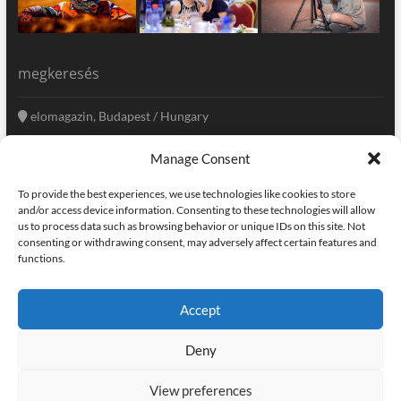
megkeresés
elomagazin, Budapest / Hungary
+36 20 333-6009
Manage Consent
szerkesztoseg@elomagazin.com
To provide the best experiences, we use technologies like cookies to store
elomagazin
and/or access device information. Consenting to these technologies will allow
us to process data such as browsing behavior or unique IDs on this site. Not
consenting or withdrawing consent, may adversely affect certain features and
functions.
facebook
twitter
instagram
googleplus
pinterest
Accept
kapcsolat
home
adatvédelem
impresszum
Deny
elomagazin
| powered by
icon.desing
:: internet solutions |
designed by:
theme freesia
| © copyright, all right reserved
View preferences