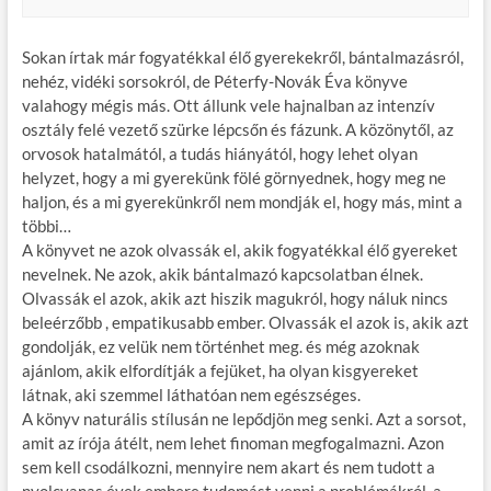
Sokan írtak már fogyatékkal élő gyerekekről, bántalmazásról,
nehéz, vidéki sorsokról, de Péterfy-Novák Éva könyve
valahogy mégis más. Ott állunk vele hajnalban az intenzív
osztály felé vezető szürke lépcsőn és fázunk. A közönytől, az
orvosok hatalmától, a tudás hiányától, hogy lehet olyan
helyzet, hogy a mi gyerekünk fölé görnyednek, hogy meg ne
haljon, és a mi gyerekünkről nem mondják el, hogy más, mint a
többi…
A könyvet ne azok olvassák el, akik fogyatékkal élő gyereket
nevelnek. Ne azok, akik bántalmazó kapcsolatban élnek.
Olvassák el azok, akik azt hiszik magukról, hogy náluk nincs
beleérzőbb , empatikusabb ember. Olvassák el azok is, akik azt
gondolják, ez velük nem történhet meg. és még azoknak
ajánlom, akik elfordítják a fejüket, ha olyan kisgyereket
látnak, aki szemmel láthatóan nem egészséges.
A könyv naturális stílusán ne lepődjön meg senki. Azt a sorsot,
amit az írója átélt, nem lehet finoman megfogalmazni. Azon
sem kell csodálkozni, mennyire nem akart és nem tudott a