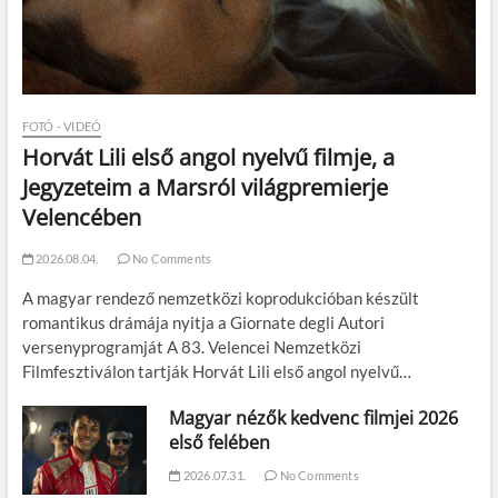
FOTÓ - VIDEÓ
Horvát Lili első angol nyelvű filmje, a
Jegyzeteim a Marsról világpremierje
Velencében
2026.08.04.
No Comments
A magyar rendező nemzetközi koprodukcióban készült
romantikus drámája nyitja a Giornate degli Autori
versenyprogramját A 83. Velencei Nemzetközi
Filmfesztiválon tartják Horvát Lili első angol nyelvű…
Magyar nézők kedvenc filmjei 2026
első felében
2026.07.31.
No Comments