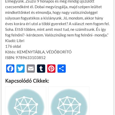
Elmegyünk. Zsuzsi 9 hónapos és még mindig újszülött
csecsemőként él. Dobai megvizsgálja, majd szépen leültet
mindkettőnket és elmondja, hogy nagy valószínűséggel
súlyosan fogyatékos a kislányunk. Jó, mondom, akkor hány
éves korára éri utol a többi gyereket? A választ nem fogom fel.
Soha. Ettől többre, mint amit most tud, ne számítsunk. És így
fog felnőni?- kérdezem. Valószínűleg nem fog felnőni- mondja.”
Kiadó: Libri
176 oldal
Kötés: KEMÉNYTÁBLA, VÉDŐBORÍTÓ
ISBN: 9789633103852
F
T
E
T
Pi
O
ac
w
m
u
nt
ss
Kapcsolódó Cikkek:
e
itt
ail
m
er
za
b
er
bl
es
m
o
r
t
e
o
g