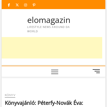
Skip
facebook
twitter
instagram
googleplus
pinterest
to
content
elomagazin
LIFESTYLE NEWS AROUND DA
WORLD
M
e
n
u
B
KÖNYV
u
Könyvajánló: Péterfy-Novák Éva:
t