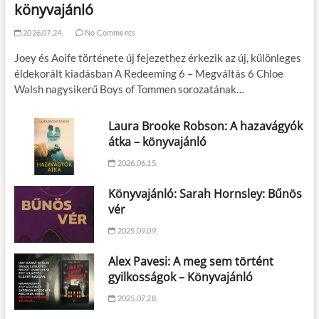
könyvajánló
2026.07.24.
No Comments
Joey és Aoife története új fejezethez érkezik az új, különleges
éldekorált kiadásban A Redeeming 6 – Megváltás 6 Chloe
Walsh nagysikerű Boys of Tommen sorozatának…
Laura Brooke Robson: A hazavágyók
átka – könyvajánló
2026.06.15.
Könyvajánló: Sarah Hornsley: Bűnös
vér
2025.09.09.
Alex Pavesi: A meg sem történt
gyilkosságok – Könyvajánló
2025.07.28.