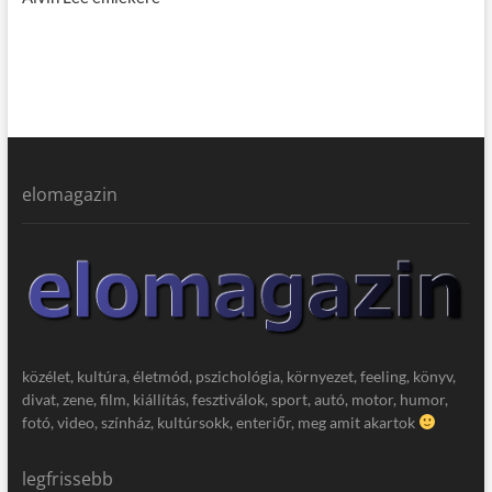
elomagazin
közélet, kultúra, életmód, pszichológia, környezet, feeling, könyv,
divat, zene, film, kiállítás, fesztiválok, sport, autó, motor, humor,
fotó, video, színház, kultúrsokk, enteriőr, meg amit akartok
legfrissebb