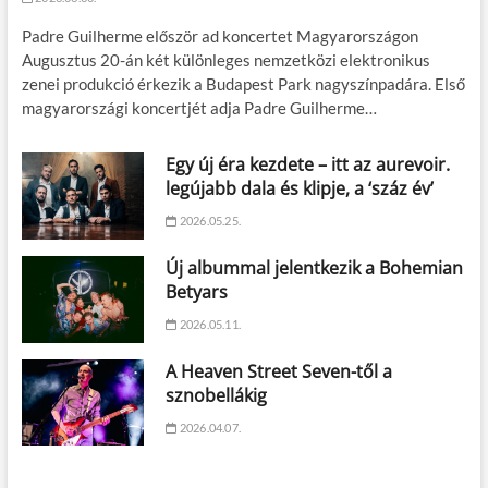
Padre Guilherme először ad koncertet Magyarországon
Augusztus 20-án két különleges nemzetközi elektronikus
zenei produkció érkezik a Budapest Park nagyszínpadára. Első
magyarországi koncertjét adja Padre Guilherme…
Egy új éra kezdete – itt az aurevoir.
legújabb dala és klipje, a ‘száz év’
2026.05.25.
Új albummal jelentkezik a Bohemian
Betyars
2026.05.11.
A Heaven Street Seven-től a
sznobellákig
2026.04.07.