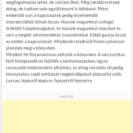
megfogalmazás lehet, de vártam őket. Még inkább eretnek
dolog, de tudtam vele együttérezni is időnként. Péter
emberből van, a kapcsolatok pedig érzelmekből,
interakciókból állnak össze. Hozunk magunkkal csillogó
öröklött tulajdonságokat, és hozunk magunkkal mocskot és
sárt a megélt sérelmeinkkel, traumáinkkal. Ebből gyúrja össze
az ember a kapcsolatait. Mindezek rendkívül finom szövéssel
jelennek meg a könyvben.
Mindkét fél folyamatosan változik a könyvben. A nárcisztikus
férfi kiteljesedik és fejlődik a bántalmazásban, egyre
ravaszabb módszereket alkalmaz, az átlag normális nő pedig
bizonytalan, saját entitását megkérdőjelező áldozattá válik.
Lassan, lépésről lépésre, fejezetről fejezetre.
HIRDETÉS