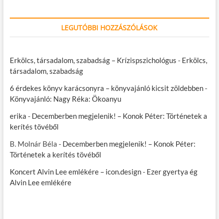
LEGUTÓBBI HOZZÁSZÓLÁSOK
Erkölcs, társadalom, szabadság – Krízispszichológus
-
Erkölcs,
társadalom, szabadság
6 érdekes könyv karácsonyra – könyvajánló kicsit zöldebben
-
Könyvajánló: Nagy Réka: Ökoanyu
erika
-
Decemberben megjelenik! – Konok Péter: Történetek a
kerítés tövéből
B. Molnár Béla
-
Decemberben megjelenik! – Konok Péter:
Történetek a kerítés tövéből
Koncert Alvin Lee emlékére – icon.design
-
Ezer gyertya ég
Alvin Lee emlékére