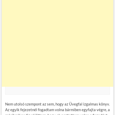
Nem utolsó szempont az sem, hogy az Üvegfal izgalmas könyv.
Az egyik fejezetnél fogadtam volna bármiben egyfajta végre, a