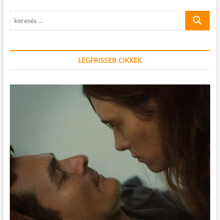
keresés
…
LEGFRISSEB CIKKEK