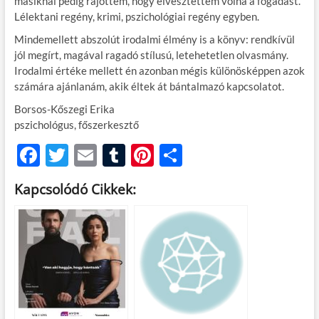
másiknál pedig rájöttem, hogy elvesztettem volna a fogadást.
Lélektani regény, krimi, pszichológiai regény egyben.
Mindemellett abszolút irodalmi élmény is a könyv: rendkívül
jól megírt, magával ragadó stílusú, letehetetlen olvasmány.
Irodalmi értéke mellett én azonban mégis különösképpen azok
számára ajánlanám, akik éltek át bántalmazó kapcsolatot.
Borsos-Kőszegi Erika
pszichológus, főszerkesztő
F
T
E
T
Pi
O
ac
w
m
u
nt
ss
Kapcsolódó Cikkek:
e
itt
ail
m
er
za
b
er
bl
es
m
o
r
t
e
o
g
k