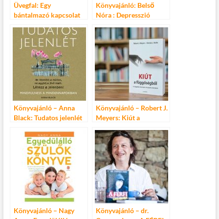
Üvegfal: Egy
Könyvajánló: Belső
bántalmazó kapcsolat
Nóra : Depresszió
története
Könyvajánló – Anna
Könyvajánló – Robert J.
Black: Tudatos jelenlét
Meyers: Kiút a
függőségből
Könyvajánló – Nagy
Könyvajánló – dr.