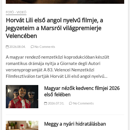
FOTÓ - VIDEÓ
Horvát Lili első angol nyelvű filmje, a
Jegyzeteim a Marsról világpremierje
Velencében
2026.08.04.
No Comments
A magyar rendező nemzetközi koprodukcióban készült
romantikus drámája nyitja a Giornate degli Autori
versenyprogramját A 83. Velencei Nemzetközi
Filmfesztiválon tartják Horvát Lili első angol nyelvű…
Magyar nézők kedvenc filmjei 2026
első felében
2026.07.31.
No Comments
Meggy a nyári hidratálásban