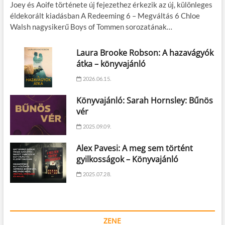
Joey és Aoife története új fejezethez érkezik az új, különleges
éldekorált kiadásban A Redeeming 6 – Megváltás 6 Chloe
Walsh nagysikerű Boys of Tommen sorozatának…
Laura Brooke Robson: A hazavágyók
átka – könyvajánló
2026.06.15.
Könyvajánló: Sarah Hornsley: Bűnös
vér
2025.09.09.
Alex Pavesi: A meg sem történt
gyilkosságok – Könyvajánló
2025.07.28.
ZENE