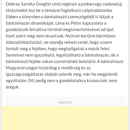
Dobray Sarolta Üvegfal című regénye azonban egy vadonatúj
látásmódot hoz be a témával foglalkozó szépirodalomba.
Ebben a könyvben a bántalmazó szemszögéből is látjuk a
bántalmazás dinamikáját. Léna és Péter kapcsolata a
gondolataik felváltva történő megismertetésével ad újat.
Ilyet azért még nem olvastunk. Nyilván kerülve bármilyen
áldozathibáztatást, ne mondja nekem senki, hogy sosem
fordult meg a fejében, hogy meghallgatná a másik felet.
Semmivel nem igazolható, legalizálható a bántalmazás, de a
bántalmazó fejébe sokan szeretnének belelátni. A bántalmazó
Magyarországon kizárólag a rendőrség és az
igazságszolgáltatás oldalán jelenik meg, már ha megjelenik
egyáltalán. Ott pedig nem a gondolataikra kíváncsiak, nem
dolguk.
HIRDETÉS