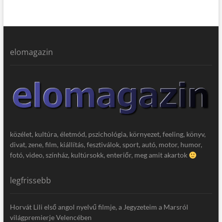
elomagazin
közélet, kultúra, életmód, pszichológia, környezet, feeling, könyv,
divat, zene, film, kiállítás, fesztiválok, sport, autó, motor, humor,
fotó, video, színház, kultúrsokk, enteriőr, meg amit akartok
legfrissebb
Horvát Lili első angol nyelvű filmje, a Jegyzeteim a Marsról
világpremierje Velencében