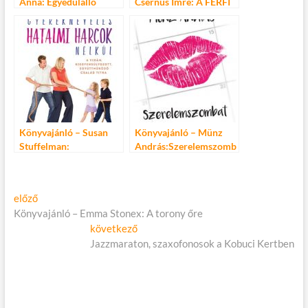
Anna: Egyedülálló
Csernus Imre: A FÉRFI
szülők könyve
SRÁCOKNAK
Könyvajánló – Susan
Könyvajánló – Münz
Stuffelman:
András:Szerelemszomb
Gyereknevelés hatalmi
at
harcok nélkül
Bejegyzés
Előző
előző
cikk:
Könyvajánló – Emma Stonex: A torony őre
navigáció
Következő
következő
cikk:
Jazzmaraton, szaxofonosok a Kobuci Kertben