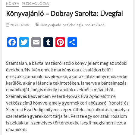
KÖNYV
PSZICHOLÓGIA
Könyvajánló – Dobray Sarolta: Üvegfal
2021.07.30.
könyvajánló
pszichológia
scolar kiadó
F
T
E
T
Pi
O
ac
w
m
u
nt
ss
e
itt
ail
m
er
za
Számtalan, a bántalmazásról szóló könyv jelent meg az utóbbi
b
er
bl
es
m
években. Nyilván ennek markáns oka a családon belüli
erőszak számának növekedése, akár az intézményrendszerbe
o
r
t
e
kerülők, akár a látencia tekintetében. Ismerve a bántalmazás
o
g
dinamikáját, mégis mindig tanulok ezekből a művekből.
Személyes kedvencem Péterfi-Novák Éva Apád előtt ne
k
vetkőzz című könyve, amely gyermekkori abúzusról íródott, és
Szentesi Éva Pedig milyen szépen éltek című alkotása, amely a
szeretetlen gyerekkort tárja fel. Persze egy sor szakirodalom
is példákkal, személyes történetekkel segít megismerni ezt a
dinamikát.