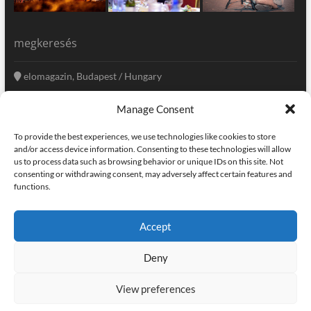
megkeresés
elomagazin, Budapest / Hungary
+36 20 333-6009
Manage Consent
szerkesztoseg@elomagazin.com
To provide the best experiences, we use technologies like cookies to store
elomagazin
and/or access device information. Consenting to these technologies will allow
us to process data such as browsing behavior or unique IDs on this site. Not
consenting or withdrawing consent, may adversely affect certain features and
functions.
facebook
twitter
instagram
googleplus
pinterest
Accept
kapcsolat
home
adatvédelem
impresszum
Deny
elomagazin
| powered by
icon.desing
:: internet solutions |
designed by:
theme freesia
| © copyright, all right reserved
View preferences