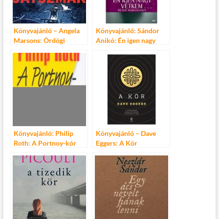
k
Könyvajánló – Angela
Könyvajánló: Sándor
Marsons: Ördögi
Anikó: Én igen nagy
játszmák
vétkem
Könyvajánló: Philip
Könyvajánló – Dave
Roth: A Portnoy-kór
Eggers: A Kör