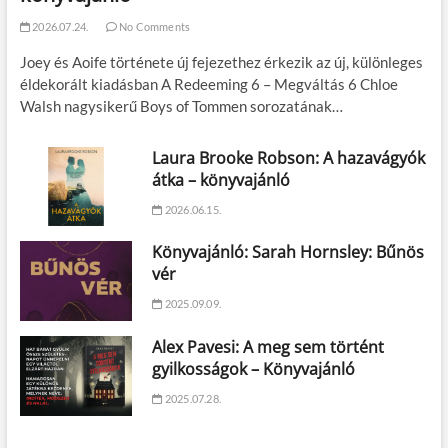
2026.07.24.
No Comments
Joey és Aoife története új fejezethez érkezik az új, különleges
éldekorált kiadásban A Redeeming 6 – Megváltás 6 Chloe
Walsh nagysikerű Boys of Tommen sorozatának…
Laura Brooke Robson: A hazavágyók
átka – könyvajánló
2026.06.15.
Könyvajánló: Sarah Hornsley: Bűnös
vér
2025.09.09.
Alex Pavesi: A meg sem történt
gyilkosságok – Könyvajánló
2025.07.28.