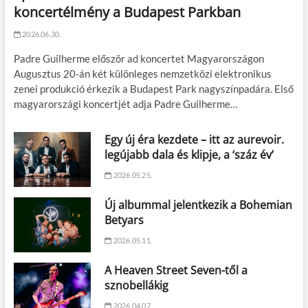
koncertélmény a Budapest Parkban
2026.06.30.
Padre Guilherme először ad koncertet Magyarországon
Augusztus 20-án két különleges nemzetközi elektronikus
zenei produkció érkezik a Budapest Park nagyszínpadára. Első
magyarországi koncertjét adja Padre Guilherme…
Egy új éra kezdete – itt az aurevoir.
legújabb dala és klipje, a ‘száz év’
2026.05.25.
Új albummal jelentkezik a Bohemian
Betyars
2026.05.11.
A Heaven Street Seven-től a
sznobellákig
2026.04.07.