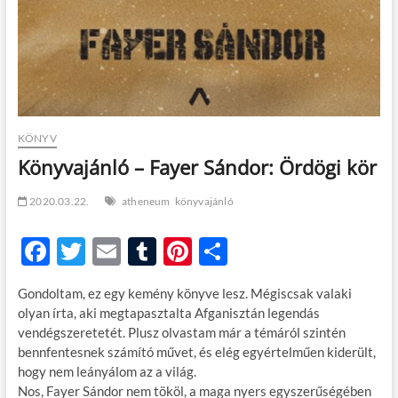
KÖNYV
Könyvajánló – Fayer Sándor: Ördögi kör
2020.03.22.
atheneum
könyvajánló
F
T
E
T
Pi
O
ac
w
m
u
nt
ss
Gondoltam, ez egy kemény könyve lesz. Mégiscsak valaki
e
itt
ail
m
er
za
olyan írta, aki megtapasztalta Afganisztán legendás
b
er
bl
es
m
vendégszeretetét. Plusz olvastam már a témáról szintén
bennfentesnek számító művet, és elég egyértelműen kiderült,
o
r
t
e
hogy nem leányálom az a világ.
o
g
Nos, Fayer Sándor nem tököl, a maga nyers egyszerűségében