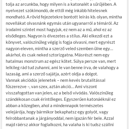
tolja az arcunkba, hogy milyen is a katonalét a sűrűjében. A
k
nyelvezet szókimondó, de ettől még inkább hitelesnek
mondható. A rövid fejezetekre bontott leírás kb. olyan, mintha
novellákat olvasnánk egymás után ugyanarról a témáról. Az
irodalmi szintet most hagyjuk, ez nem az a mű, ahol ez az
elsődleges. Nagyon is élvezetes a stílus. Aki elkezdi ezt a
könyvet, valószínűleg végig is fogja olvasni, mert egyrészt
nagyon eleven, mintha a szerző veled szemben ülne egy…
akárhol, és csak neked sztorizgatna. Másrészt nem egy
hatalmas monstrum az egész kötet. Súlya persze van, mert
lelkileg rád tud zuhanni, ami le van benne írva, de valahogy a
lazaság, ami a szerző sajátja, azért oldja a dolgot.
Vannak akciódús jelenetek – nem kevés brutalitással
fűszerezve –, van szex, aztán akció… Ami viszont
visszafogottan van jelen, az a belső vívódás. Valószínűleg
szándékosan csak érintőleges. Egyszerűen katonáéknál ez
abban a közegben, ahol a mindennapok természetes
velejárója, hogy bármikor bekaphatsz egy golyót, vagy
felrobbantanak a járgányoddal, nem igazán fér bele. Azzal
majd ráérsz akkor foglalkozni, ha valaha is ki tudsz szállni