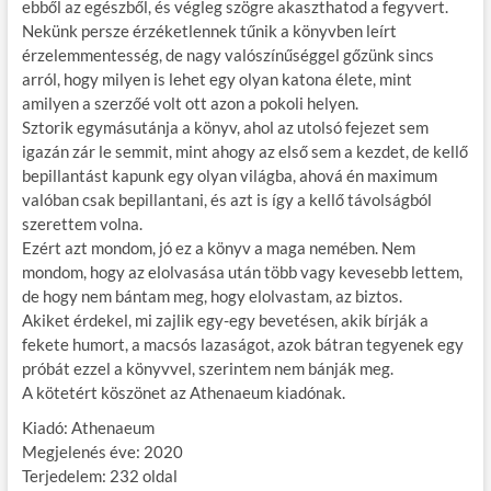
ebből az egészből, és végleg szögre akaszthatod a fegyvert.
Nekünk persze érzéketlennek tűnik a könyvben leírt
érzelemmentesség, de nagy valószínűséggel gőzünk sincs
arról, hogy milyen is lehet egy olyan katona élete, mint
amilyen a szerzőé volt ott azon a pokoli helyen.
Sztorik egymásutánja a könyv, ahol az utolsó fejezet sem
igazán zár le semmit, mint ahogy az első sem a kezdet, de kellő
bepillantást kapunk egy olyan világba, ahová én maximum
valóban csak bepillantani, és azt is így a kellő távolságból
szerettem volna.
Ezért azt mondom, jó ez a könyv a maga nemében. Nem
mondom, hogy az elolvasása után több vagy kevesebb lettem,
de hogy nem bántam meg, hogy elolvastam, az biztos.
Akiket érdekel, mi zajlik egy-egy bevetésen, akik bírják a
fekete humort, a macsós lazaságot, azok bátran tegyenek egy
próbát ezzel a könyvvel, szerintem nem bánják meg.
A kötetért köszönet az Athenaeum kiadónak.
Kiadó: Athenaeum
Megjelenés éve: 2020
Terjedelem: 232 oldal