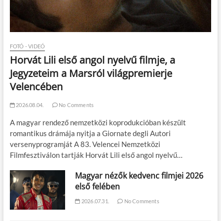
FOTÓ - VIDEÓ
Horvát Lili első angol nyelvű filmje, a
Jegyzeteim a Marsról világpremierje
Velencében
2026.08.04.
No Comments
A magyar rendező nemzetközi koprodukcióban készült
romantikus drámája nyitja a Giornate degli Autori
versenyprogramját A 83. Velencei Nemzetközi
Filmfesztiválon tartják Horvát Lili első angol nyelvű…
Magyar nézők kedvenc filmjei 2026
első felében
2026.07.31.
No Comments