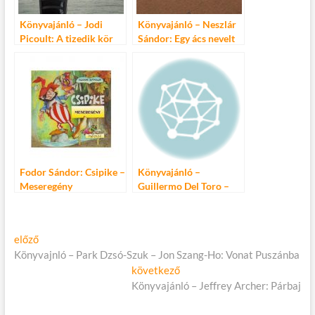
Könyvajánló – Jodi
Könyvajánló – Neszlár
Picoult: A tizedik kör
Sándor: Egy ács nevelt
fiának lenni
Fodor Sándor: Csipike –
Könyvajánló –
Meseregény
Guillermo Del Toro –
Chuck Hogan: A kór-
trilógia
Bejegyzés
Előző
előző
cikk:
Könyvajnló – Park Dzsó-Szuk – Jon Szang-Ho: Vonat Puszánba
navigáció
Következő
következő
cikk:
Könyvajánló – Jeffrey Archer: Párbaj