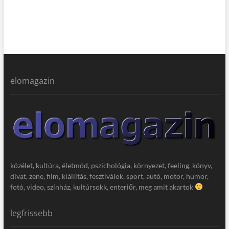
elomagazin
közélet, kultúra, életmód, pszichológia, környezet, feeling, könyv,
divat, zene, film, kiállítás, fesztiválok, sport, autó, motor, humor,
fotó, video, színház, kultúrsokk, enteriőr, meg amit akartok
legfrissebb