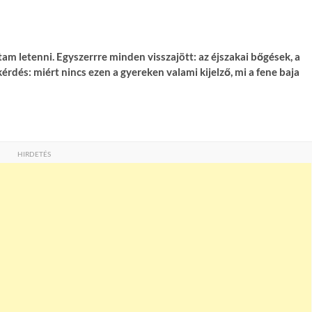
am letenni. Egyszerrre minden visszajött: az éjszakai bőgések, a
rdés: miért nincs ezen a gyereken valami kijelző, mi a fene baja
HIRDETÉS