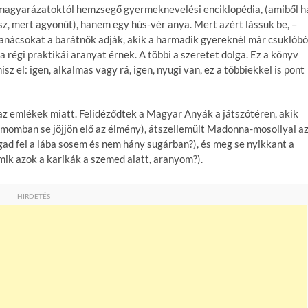
agyarázatoktól hemzsegő gyermeknevelési enciklopédia, (amiből h
lsz, mert agyonüt), hanem egy hús-vér anya. Mert azért lássuk be, –
 tanácsokat a barátnők adják, akik a harmadik gyereknél már csuklóbó
régi praktikái aranyat érnek. A többi a szeretet dolga. Ez a könyv
z el: igen, alkalmas vagy rá, igen, nyugi van, ez a többiekkel is pont
 az emlékek miatt. Felidéződtek a Magyar Anyák a játszótéren, akik
lmomban se jöjjön elő az élmény), átszellemült Madonna-mosollyal a
gad fel a lába sosem és nem hány sugárban?), és meg se nyikkant a
mik azok a karikák a szemed alatt, aranyom?).
HIRDETÉS