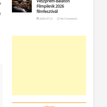
Veszprém-Balaton
a
Filmpiknik 2026
filmfesztivál
l
2026.07.15.
No Comments
z