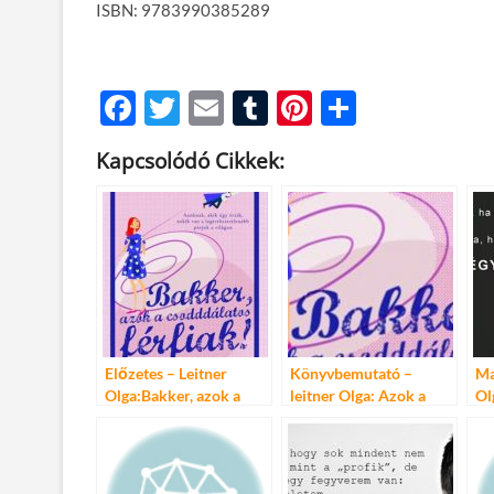
ISBN: 9783990385289
F
T
E
T
Pi
O
ac
w
m
u
nt
ss
Kapcsolódó Cikkek:
e
itt
ail
m
er
za
b
er
bl
es
m
o
r
t
e
o
g
k
Előzetes – Leitner
Könyvbemutató –
Ma
Olga:Bakker, azok a
leitner Olga: Azok a
Ol
csodddálatos férfiak!
csodddálatos férfiak!
cí