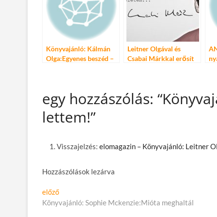
Könyvajánló: Kálmán
Leitner Olgával és
AN
Olga:Egyenes beszéd –
Csabai Márkkal erősít
ny
Adásidőn innen és túl
be az Athenaeum!
Kr
st
egy hozzászólás: “Könyvaj
lettem!”
Visszajelzés:
elomagazin – Könyvajánló: Leitner Ol
Hozzászólások lezárva
Bejegyzés
Előző
előző
cikk:
Könyvajánló: Sophie Mckenzie:Mióta meghaltál
navigáció