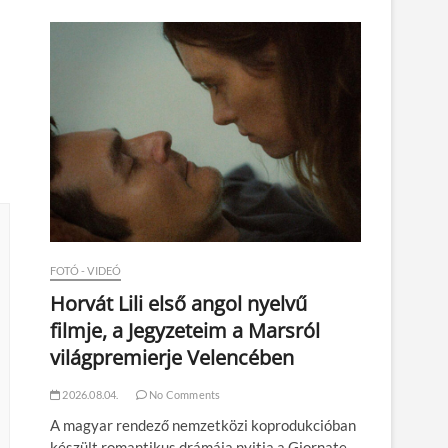
n
FOTÓ - VIDEÓ
Horvát Lili első angol nyelvű
filmje, a Jegyzeteim a Marsról
világpremierje Velencében
2026.08.04.
No Comments
A magyar rendező nemzetközi koprodukcióban
készült romantikus drámája nyitja a Giornate