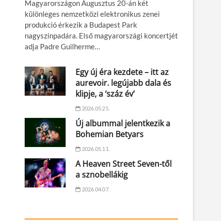
Magyarországon Augusztus 20-án két
különleges nemzetközi elektronikus zenei
produkció érkezik a Budapest Park
nagyszínpadára. Első magyarországi koncertjét
adja Padre Guilherme…
Egy új éra kezdete – itt az
aurevoir. legújabb dala és
klipje, a ‘száz év’
2026.05.25.
Új albummal jelentkezik a
Bohemian Betyars
2026.05.11.
A Heaven Street Seven-től
a sznobellákig
2026.04.07.