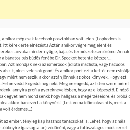
, amikor még csak facebook posztokban volt jelen. (Lopkodom is
, itt kérek érte elnézést.) Aztán amikor végre megjelent és
 gyerekes anyuka minden nyűgje, baja, és természetesen öröme. Annak
nem a bánatos bús büdös fenébe Dr. Spockot hetente kétszer…
ban. Azt mondják neki az ismerősök (idióta mázlista, vagy hazudós
s alszik, nincs vele sok gond! És amikor pont ezt a kettőt nem csinálja
 vagy miért nem eszik, akkor aztán jönnek az okos könyvek. Hogy ezt
 fel. Fel ne vedd. Engedd meg neki. Meg ne engedd, az Isten szerelmére!
denki annyira profi a gyereknevelésben, hogy az elképesztő. Elnéző
sak egyet nem mond senki: hogy hallgass a megérzéseidre, és próbál
lna akkoriban ezért a könyvért! (Lett volna időm olvasni is, mert a
em volt érdemes…)
 az ember, tényleg kap hasznos tanácsokat is. Lehet, hogy az nála
e többnyire igazságtalan) védőnéni, vagy a futószalagos módszerrel