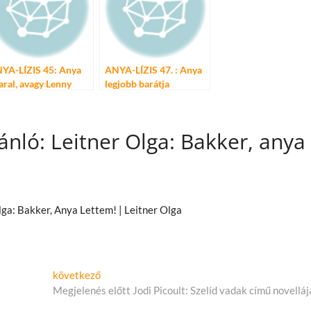
YA-LÍZIS 45: Anya
ANYA-LÍZIS 47. : Anya
aral, avagy Lenny
legjobb barátja
avitz-cel az agárdi
randon
ánló: Leitner Olga: Bakker, anya
ga: Bakker, Anya Lettem! | Leitner Olga
Következő
következő
cikk:
Megjelenés előtt Jodi Picoult: Szelíd vadak című novelláj