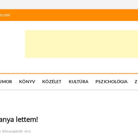
n.com
UMOR
KÖNYV
KÖZÉLET
KULTÚRA
PSZICHOLÓGIA
Z
anya lettem!
v
könyvajánló
vicc