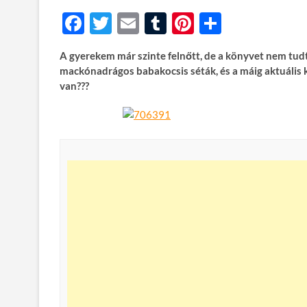
F
T
E
T
Pi
O
ac
w
m
u
nt
ss
A gyerekem már szinte felnőtt, de a könyvet nem tudt
e
itt
ail
m
er
za
mackónadrágos babakocsis séták, és a máig aktuális ké
b
er
bl
es
m
van???
o
r
t
e
o
g
k