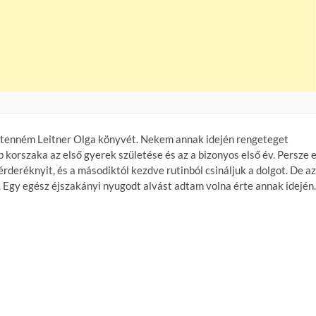
é tenném Leitner Olga könyvét. Nekem annak idején rengeteget
 korszaka az első gyerek születése és az a bizonyos első év. Persze 
deréknyit, és a másodiktól kezdve rutinból csináljuk a dolgot. De az
z. Egy egész éjszakányi nyugodt alvást adtam volna érte annak idején.