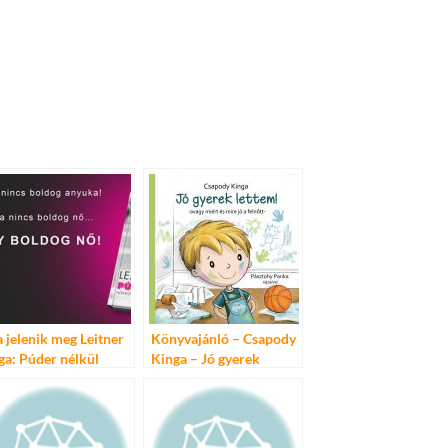
 jelenik meg Leitner
Könyvajánló – Csapody
ga: Púder nélkül
Kinga – Jó gyerek
mű könyve!
lettem!