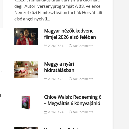
degli Autori versenyprogramját A 83. Velencei
Nemzetközi Filmfesztiválon tartják Horvát Lili
első angol nyelvű…
Magyar nézők kedvenc
filmjei 2026 első felében
2026.07.31.
No Comments
Meggy a nyári
hidratálásban
,
2026.07.28.
No Comments
d
Chloe Walsh: Redeeming 6
– Megváltás 6 könyvajánló
2026.07.24.
No Comments