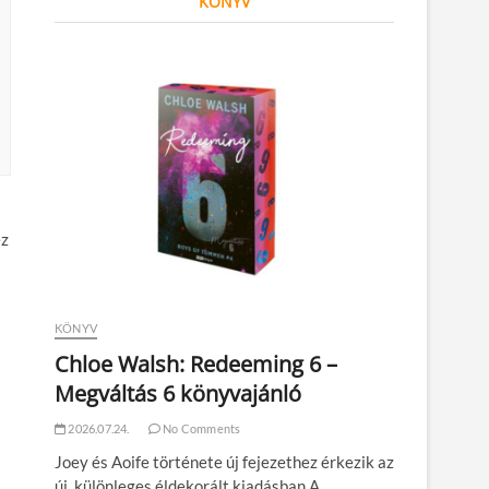
KÖNYV
ez
KÖNYV
Chloe Walsh: Redeeming 6 –
Megváltás 6 könyvajánló
2026.07.24.
No Comments
Joey és Aoife története új fejezethez érkezik az
új, különleges éldekorált kiadásban A