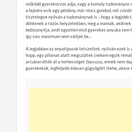
működő gyerekorvos adja, vagy a komoly tudományos m
a fejedre esik egy példány, már nincs gondod, mit csiná
tisztelegve nyilván a tudománynak is -, hogy a legjobb
döntenek a rázós helyzetekben, meg a mamák, akiknek a 
bebizonyítja, amit egyetlen első gyerekes anyuka sem his
így van, maximum nem vállják be…
A legjobban az anyatípusok tetszettek, nyilván ezek is
hopp, egy pillanat alatt megszültek (nekem egyik rémá
arcukon élték át a terhességet (basszus, ennek nem da
gyerekekük, legfeljebb édesen gügyögött (hehe, akkor 