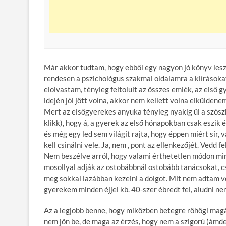
Már akkor tudtam, hogy ebből egy nagyon jó könyv lesz
rendesen a pszichológus szakmai oldalamra a kiírásokat
elolvastam, tényleg feltolult az összes emlék, az első
idején jól jött volna, akkor nem kellett volna elkülde
Mert az elsőgyerekes anyuka tényleg nyakig ül a szósz
klikk), hogy á, a gyerek az első hónapokban csak eszik é
és még egy led sem világít rajta, hogy éppen miért sír,
kell csinálni vele. Ja, nem , pont az ellenkezőjét. Vedd
Nem beszélve arról, hogy valami érthetetlen módon min
mosollyal adják az ostobábbnál ostobább tanácsokat, c
meg sokkal lazábban kezelni a dolgot. Mit nem adtam vo
gyerekem minden éjjel kb. 40-szer ébredt fel, aludni n
Az a legjobb benne, hogy miközben betegre röhögi magát
nem jön be, de maga az érzés, hogy nem a szigorú (ámd