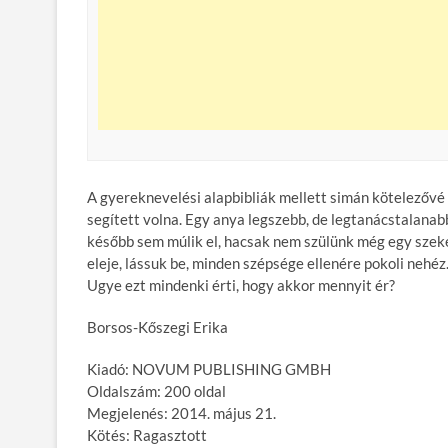
A gyereknevelési alapbibliák mellett simán kötelezőv
segített volna. Egy anya legszebb, de legtanácstalanabb
később sem múlik el, hacsak nem szülünk még egy szekér
eleje, lássuk be, minden szépsége ellenére pokoli nehé
Ugye ezt mindenki érti, hogy akkor mennyit ér?
Borsos-Kőszegi Erika
Kiadó: NOVUM PUBLISHING GMBH
Oldalszám: 200 oldal
Megjelenés: 2014. május 21.
Kötés: Ragasztott