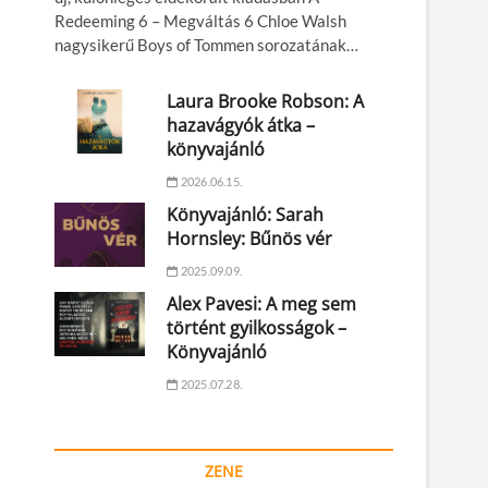
Redeeming 6 – Megváltás 6 Chloe Walsh
nagysikerű Boys of Tommen sorozatának…
Laura Brooke Robson: A
hazavágyók átka –
könyvajánló
2026.06.15.
Könyvajánló: Sarah
Hornsley: Bűnös vér
2025.09.09.
Alex Pavesi: A meg sem
történt gyilkosságok –
Könyvajánló
2025.07.28.
ZENE