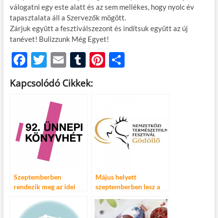
válogatni egy este alatt és az sem mellékes, hogy nyolc év
tapasztalata áll a Szervezők mögött.
Zárjuk együtt a fesztiválszezont és indítsuk együtt az új
tanévet! Bulizzunk Még Egyet!
F
T
E
T
Pi
O
ac
w
m
u
nt
ss
Kapcsolódó Cikkek:
e
itt
ail
m
er
za
b
er
bl
es
m
o
r
t
e
o
g
k
Szeptemberben
Május helyett
rendezik meg az idei
szeptemberben lesz a
Könyvhetet
Nemzetközi Természet-
és Környezetvédelmi
Fesztivál