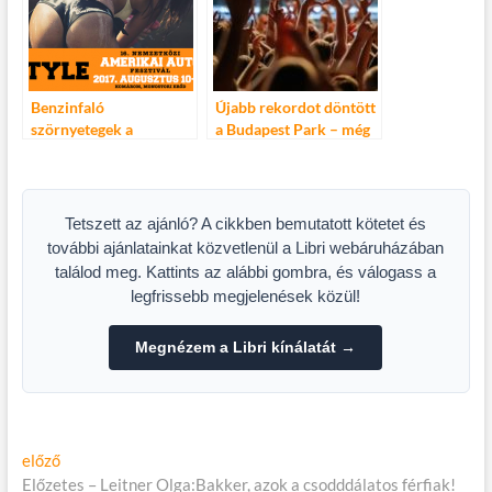
Benzinfaló
Újabb rekordot döntött
szörnyetegek a
a Budapest Park – még
Monostori erődben,
soha ennyien nem
avagy 16. Nemzetközi
fordultak meg egy
Amerikai Autó Fesztivál
évadban a
szórakozóhelyen
Tetszett az ajánló? A cikkben bemutatott kötetet és
további ajánlatainkat közvetlenül a Libri webáruházában
találod meg. Kattints az alábbi gombra, és válogass a
legfrissebb megjelenések közül!
Megnézem a Libri kínálatát →
Bejegyzés
Előző
előző
cikk:
Előzetes – Leitner Olga:Bakker, azok a csodddálatos férfiak!