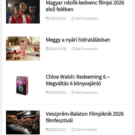
Magyar nézők kedvenc filmjei 2026
első felében
2026.07.31.
No Comments
Meggy a nyári hidratálásban
2026.07.28.
No Comments
Chloe Walsh: Redeeming 6 –
Megváltás 6 könyvajánló
2026.07.24.
No Comments
Veszprém-Balaton Filmpiknik 2026
filmfesztivál
2026.07.15.
No Comments