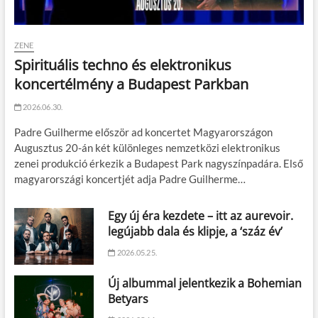
ZENE
Spirituális techno és elektronikus
koncertélmény a Budapest Parkban
2026.06.30.
Padre Guilherme először ad koncertet Magyarországon
Augusztus 20-án két különleges nemzetközi elektronikus
zenei produkció érkezik a Budapest Park nagyszínpadára. Első
magyarországi koncertjét adja Padre Guilherme…
Egy új éra kezdete – itt az aurevoir.
legújabb dala és klipje, a ‘száz év’
2026.05.25.
Új albummal jelentkezik a Bohemian
Betyars