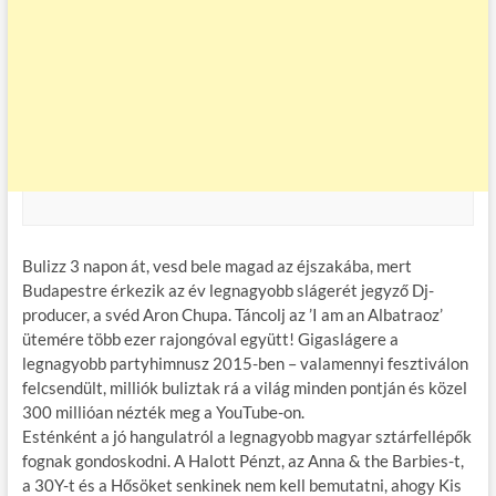
Bulizz 3 napon át, vesd bele magad az éjszakába, mert
Budapestre érkezik az év legnagyobb slágerét jegyző Dj-
producer, a svéd Aron Chupa. Táncolj az ’I am an Albatraoz’
ütemére több ezer rajongóval együtt! Gigaslágere a
legnagyobb partyhimnusz 2015-ben – valamennyi fesztiválon
felcsendült, milliók buliztak rá a világ minden pontján és közel
300 millióan nézték meg a YouTube-on.
Esténként a jó hangulatról a legnagyobb magyar sztárfellépők
fognak gondoskodni. A Halott Pénzt, az Anna & the Barbies-t,
a 30Y-t és a Hősöket senkinek nem kell bemutatni, ahogy Kis