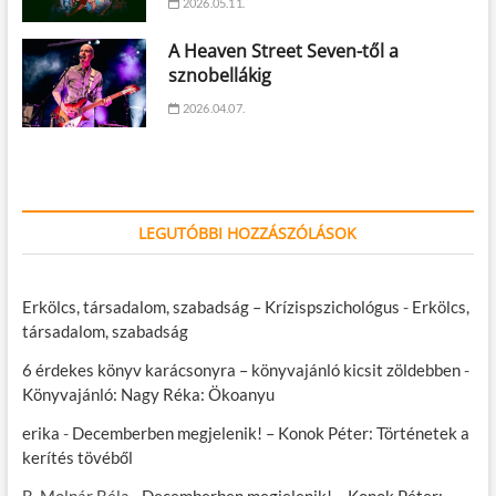
2026.05.11.
A Heaven Street Seven-től a
sznobellákig
2026.04.07.
LEGUTÓBBI HOZZÁSZÓLÁSOK
Erkölcs, társadalom, szabadság – Krízispszichológus
-
Erkölcs,
társadalom, szabadság
6 érdekes könyv karácsonyra – könyvajánló kicsit zöldebben
-
Könyvajánló: Nagy Réka: Ökoanyu
erika
-
Decemberben megjelenik! – Konok Péter: Történetek a
kerítés tövéből
B. Molnár Béla
-
Decemberben megjelenik! – Konok Péter: