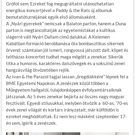
Grófot sem. Ezreket fog megugráltatni utánozhatatlan
energikus koncertjével a Paddy & the Rats új albumuk
bemutatóturnéjának egyik első állomásaként.
A „Nyári gyerekek” nemcsak a Balaton parton, hanem a Duna
parton is megtáncoltatják az egyetemistákat a kultikus
slágerré vált Nyári Dallam című dalukkal. A Kelemen
Kabátban formáció berobbanása óta bombasztikus sikernek
örvend: számtalan jól ismert, rongyossá játszott dalt, klipet és
teltházas koncertet tudhat maga mögött a zenekar. Sikerük
titka a humoros, karakteres dalszövegek és a sokszínű zenei
hangzásvilág ötvözetében rejlik.
Az Ivan & the Parazol tagjai lassan „öregdiákként” lépnek fel a
BME Egyetemi Napokon. A zenészek közül többen a
Műegyetem hallgatói, tulajdonképpen évfolyamtársaiknak
játszanak. Az 5 éves zenekar bejárta az összes nagy magyar
fesztivált. Egyedi stílusukkal, melyben ötvözik a ’60-as, ’70-es
évek zenei világát és kortárs irányzatait, már külföldön is
ezreket meghódítottak. Ez nem lesz másként szeptember 17-
én sem, ígérik a zenészek.