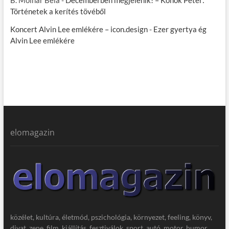
Történetek a kerítés tövéből
Koncert Alvin Lee emlékére – icon.design
-
Ezer gyertya ég
Alvin Lee emlékére
elomagazin
közélet, kultúra, életmód, pszichológia, környezet, feeling, könyv,
divat, zene, film, kiállítás, fesztiválok, sport, autó, motor, humor,