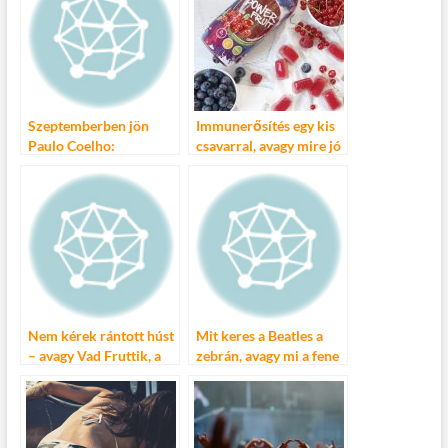
Szeptemberben jön
Immunerősítés egy kis
Paulo Coelho:
csavarral, avagy mire jó
Házasságtörés című
még a vitamintal?
könyve
Nem kérek rántott húst
Mit keres a Beatles a
– avagy Vad Fruttik, a
zebrán, avagy mi a fene
rétegzene
az a Budapest
Alternative?