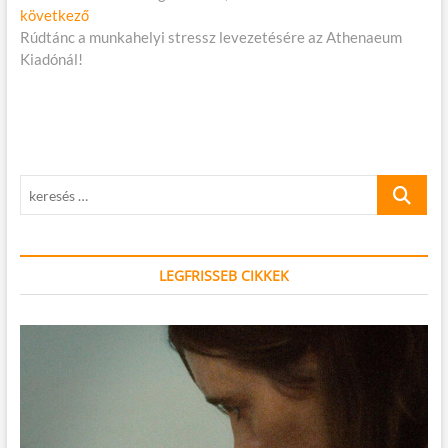
navigáció
Következő
következő
cikk:
Rúdtánc a munkahelyi stressz levezetésére az Athenaeum
Kiadónál!
keresés
…
LEGFRISSEB CIKKEK