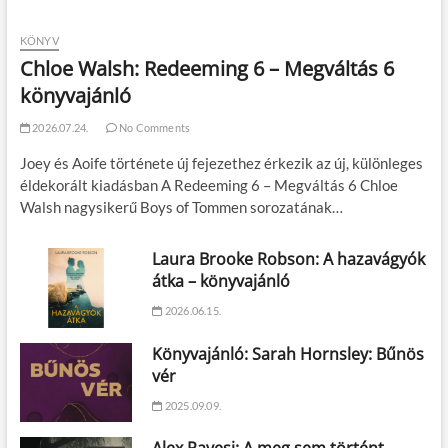
KÖNYV
Chloe Walsh: Redeeming 6 – Megváltás 6
könyvajánló
2026.07.24.
No Comments
Joey és Aoife története új fejezethez érkezik az új, különleges
éldekorált kiadásban A Redeeming 6 – Megváltás 6 Chloe
Walsh nagysikerű Boys of Tommen sorozatának…
Laura Brooke Robson: A hazavágyók
átka – könyvajánló
2026.06.15.
Könyvajánló: Sarah Hornsley: Bűnös
vér
2025.09.09.