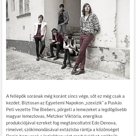
A fellépők sorának még koránt sincs vége, sőt ez még csak a
kezdet. Biztosan az Egyetemi Napokon „szexizik” a Puskás
Peti vezette The Biebers, pörgeti a lemezeket a legdögösebb
magyar lemezlovas, Metzker Viktória, energikus
produkciójával ezreket fog megtáncoltatni Edo Denova,
rímeivel, szókimondásával extázisba rántja a közönséget
Deniz, hogy csak a legjobban várt produkciókat említsük.