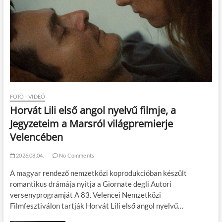
FOTÓ - VIDEÓ
Horvát Lili első angol nyelvű filmje, a
Jegyzeteim a Marsról világpremierje
Velencében
2026.08.04.
No Comments
A magyar rendező nemzetközi koprodukcióban készült
romantikus drámája nyitja a Giornate degli Autori
versenyprogramját A 83. Velencei Nemzetközi
Filmfesztiválon tartják Horvát Lili első angol nyelvű…