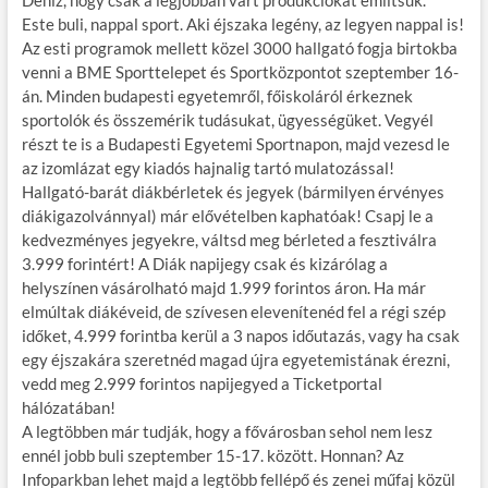
Este buli, nappal sport. Aki éjszaka legény, az legyen nappal is!
Az esti programok mellett közel 3000 hallgató fogja birtokba
venni a BME Sporttelepet és Sportközpontot szeptember 16-
án. Minden budapesti egyetemről, főiskoláról érkeznek
sportolók és összemérik tudásukat, ügyességüket. Vegyél
részt te is a Budapesti Egyetemi Sportnapon, majd vezesd le
az izomlázat egy kiadós hajnalig tartó mulatozással!
Hallgató-barát diákbérletek és jegyek (bármilyen érvényes
diákigazolvánnyal) már elővételben kaphatóak! Csapj le a
kedvezményes jegyekre, váltsd meg bérleted a fesztiválra
3.999 forintért! A Diák napijegy csak és kizárólag a
helyszínen vásárolható majd 1.999 forintos áron. Ha már
elmúltak diákéveid, de szívesen elevenítenéd fel a régi szép
időket, 4.999 forintba kerül a 3 napos időutazás, vagy ha csak
egy éjszakára szeretnéd magad újra egyetemistának érezni,
vedd meg 2.999 forintos napijegyed a Ticketportal
hálózatában!
A legtöbben már tudják, hogy a fővárosban sehol nem lesz
ennél jobb buli szeptember 15-17. között. Honnan? Az
Infoparkban lehet majd a legtöbb fellépő és zenei műfaj közül