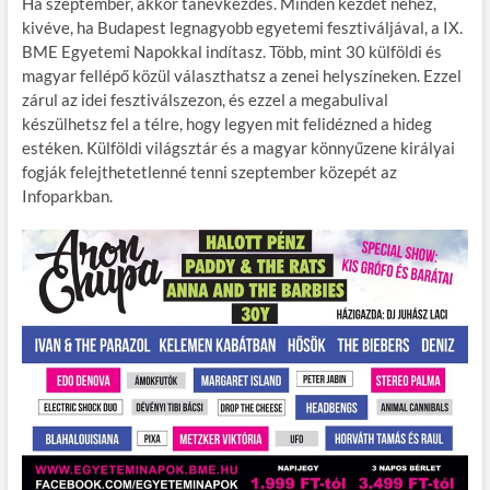
Ha szeptember, akkor tanévkezdés. Minden kezdet nehéz,
e
itt
ail
m
er
za
kivéve, ha Budapest legnagyobb egyetemi fesztiváljával, a IX.
b
er
bl
es
m
BME Egyetemi Napokkal indítasz. Több, mint 30 külföldi és
magyar fellépő közül választhatsz a zenei helyszíneken. Ezzel
o
r
t
e
zárul az idei fesztiválszezon, és ezzel a megabulival
o
g
készülhetsz fel a télre, hogy legyen mit felidézned a hideg
estéken. Külföldi világsztár és a magyar könnyűzene királyai
k
fogják felejthetetlenné tenni szeptember közepét az
Infoparkban.