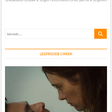
navigáció
keresés
…
LEGFRISSEB CIKKEK