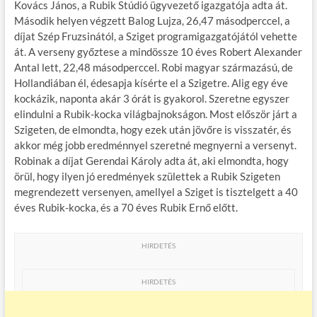
Kovács János, a Rubik Stúdió ügyvezető igazgatója adta át.
Második helyen végzett Balog Lujza, 26,47 másodperccel, a
díjat Szép Fruzsinától, a Sziget programigazgatójától vehette
át. A verseny győztese a mindössze 10 éves Robert Alexander
Antal lett, 22,48 másodperccel. Robi magyar származású, de
Hollandiában él, édesapja kísérte el a Szigetre. Alig egy éve
kockázik, naponta akár 3 órát is gyakorol. Szeretne egyszer
elindulni a Rubik-kocka világbajnokságon. Most először járt a
Szigeten, de elmondta, hogy ezek után jövőre is visszatér, és
akkor még jobb eredménnyel szeretné megnyerni a versenyt.
Robinak a díjat Gerendai Károly adta át, aki elmondta, hogy
örül, hogy ilyen jó eredmények születtek a Rubik Szigeten
megrendezett versenyen, amellyel a Sziget is tisztelgett a 40
éves Rubik-kocka, és a 70 éves Rubik Ernő előtt.
HIRDETÉS
HIRDETÉS