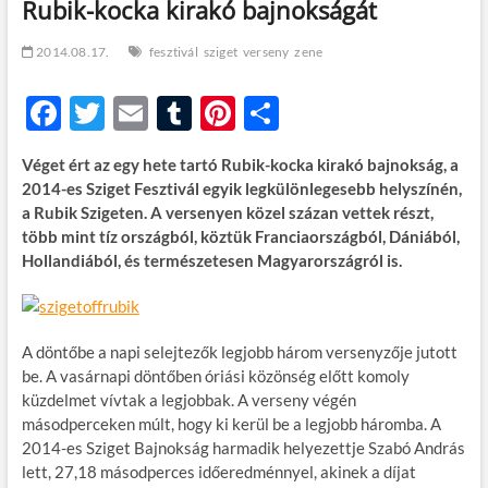
Rubik-kocka kirakó bajnokságát
t
o
n
2014.08.17.
fesztivál
sziget
verseny
zene
F
T
E
T
Pi
O
ac
w
m
u
nt
ss
Véget ért az egy hete tartó Rubik-kocka kirakó bajnokság, a
e
itt
ail
m
er
za
2014-es Sziget Fesztivál egyik legkülönlegesebb helyszínén,
b
er
bl
es
m
a Rubik Szigeten. A versenyen közel százan vettek részt,
több mint tíz országból, köztük Franciaországból, Dániából,
o
r
t
e
Hollandiából, és természetesen Magyarországról is.
o
g
k
A döntőbe a napi selejtezők legjobb három versenyzője jutott
be. A vasárnapi döntőben óriási közönség előtt komoly
küzdelmet vívtak a legjobbak. A verseny végén
másodperceken múlt, hogy ki kerül be a legjobb háromba. A
2014-es Sziget Bajnokság harmadik helyezettje Szabó András
lett, 27,18 másodperces időeredménnyel, akinek a díjat