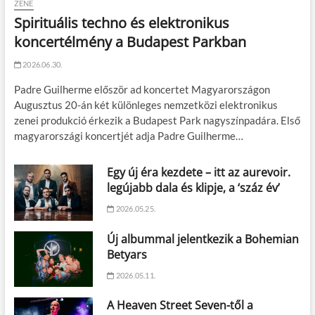
ZENE
Spirituális techno és elektronikus
koncertélmény a Budapest Parkban
2026.06.30.
Padre Guilherme először ad koncertet Magyarországon
Augusztus 20-án két különleges nemzetközi elektronikus
zenei produkció érkezik a Budapest Park nagyszínpadára. Első
magyarországi koncertjét adja Padre Guilherme…
Egy új éra kezdete – itt az aurevoir.
legújabb dala és klipje, a ‘száz év’
2026.05.25.
Új albummal jelentkezik a Bohemian
Betyars
2026.05.11.
A Heaven Street Seven-től a