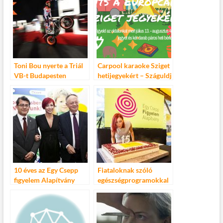
DÖNTŐJÉT
Toni Bou nyerte a Triál
Carpool karaoke Sziget
VB-t Budapesten
hetijegyekért – Száguldj
a Europcarral a Sziget
fesztiválra
10 éves az Egy Csepp
Fiataloknak szóló
figyelem Alapítvány
egészségprogramokkal
erősít az online térben a
15 éves egy csepp
figyelem alapítvány