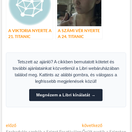
A VIKTORIA NYERTE A
A SZÁMI VÉR NYERTE
21. TITANIC
A 24. TITANIC
NEMZETKÖZI
NEMZETKÖZI
FILMFESZTIVÁLT
FILMFESZTIVÁLT
Tetszett az ajánló? A cikkben bemutatott kötetet és
további ajánlatainkat közvetlenül a Libri webáruházában
találod meg. Kattints az alábbi gombra, és válogass a
legfrissebb megjelenések közül!
Megnézem a Libri kínálatát →
Bejegyzés
Előző
Következő
előző
következő
cikk:
cikk:
Szabadulós szobák a Sziget Fesztiválon
Őrült partik a Szigeten