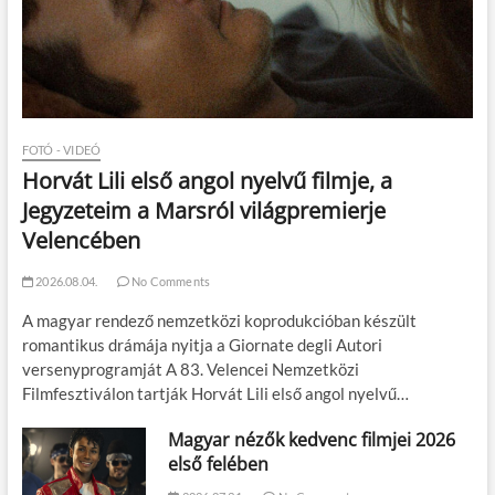
FOTÓ - VIDEÓ
Horvát Lili első angol nyelvű filmje, a
Jegyzeteim a Marsról világpremierje
Velencében
2026.08.04.
No Comments
A magyar rendező nemzetközi koprodukcióban készült
romantikus drámája nyitja a Giornate degli Autori
versenyprogramját A 83. Velencei Nemzetközi
Filmfesztiválon tartják Horvát Lili első angol nyelvű…
Magyar nézők kedvenc filmjei 2026
első felében