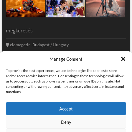
megkeresés
elomagazin, Budapest / Hungary
+36 20 333-6009
Manage Consent
szerkesztoseg@elomagazin.com
To provide the best experiences, we use technologies like cookies to store
elomagazin
and/or access device information. Consenting to these technologies will allow
us to process data such as browsing behavior or unique IDs on this site. Not
consenting or withdrawing consent, may adversely affect certain features and
functions.
facebook
twitter
instagram
googleplus
pinterest
Accept
kapcsolat
home
adatvédelem
impresszum
Deny
elomagazin
| powered by
icon.desing
:: internet solutions |