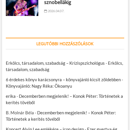
sznobellákig
2026.04.07.
LEGUTÓBBI HOZZÁSZÓLÁSOK
Erkölcs, társadalom, szabadság – Krízispszichológus
-
Erkölcs,
társadalom, szabadság
6 érdekes könyv karácsonyra – könyvajánló kicsit zöldebben
-
Könyvajánló: Nagy Réka: Ökoanyu
erika
-
Decemberben megjelenik! – Konok Péter: Történetek a
kerítés tövéből
B. Molnár Béla
-
Decemberben megjelenik! – Konok Péter:
Történetek a kerítés tövéből
Koncert Alvin Lee emlékére – icon.design
-
Ezer gyertya ég