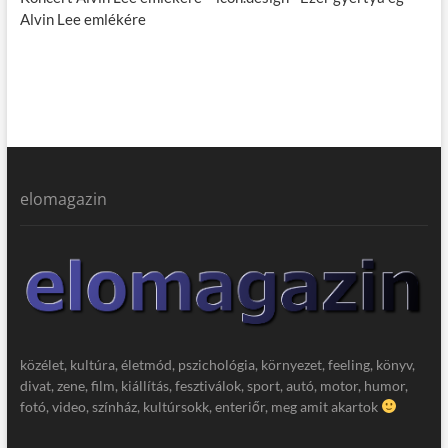
Alvin Lee emlékére
elomagazin
közélet, kultúra, életmód, pszichológia, környezet, feeling, könyv,
divat, zene, film, kiállítás, fesztiválok, sport, autó, motor, humor,
fotó, video, színház, kultúrsokk, enteriőr, meg amit akartok