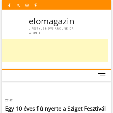
Skip
facebook
twitter
instagram
googleplus
pinterest
to
content
elomagazin
LIFESTYLE NEWS AROUND DA
WORLD
M
e
n
u
B
ZENE
u
Egy 10 éves fiú nyerte a Sziget Fesztivál
t