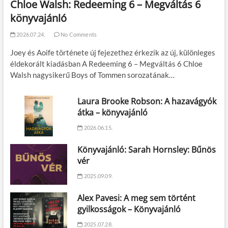
Chloe Walsh: Redeeming 6 – Megváltás 6
könyvajánló
2026.07.24.
No Comments
Joey és Aoife története új fejezethez érkezik az új, különleges
éldekorált kiadásban A Redeeming 6 – Megváltás 6 Chloe
Walsh nagysikerű Boys of Tommen sorozatának…
Laura Brooke Robson: A hazavágyók
átka – könyvajánló
2026.06.15.
Könyvajánló: Sarah Hornsley: Bűnös
vér
2025.09.09.
Alex Pavesi: A meg sem történt
gyilkosságok – Könyvajánló
2025.07.28.