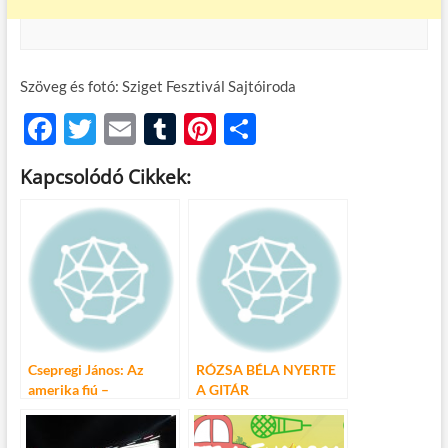
Szöveg és fotó: Sziget Fesztivál Sajtóiroda
F
T
E
T
Pi
O
ac
w
m
u
nt
ss
Kapcsolódó Cikkek:
e
itt
ail
m
er
za
b
er
bl
es
m
o
r
t
e
o
g
k
Csepregi János: Az
RÓZSA BÉLA NYERTE
amerika fiú –
A GITÁR
könyvajánló
ROMANTIKÁJA
GITÁRVERSENY