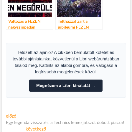
Változás a FEZEN
Teltházzal zárt a
nagyszínpadán
jubileumi FEZEN
Fesztivál
Tetszett az ajánló? A cikkben bemutatott kötetet és
további ajánlatainkat közvetlenül a Libri webáruházában
találod meg. Kattints az alábbi gombra, és válogass a
legfrissebb megjelenések közül!
Megnézem a Libri kínálatát →
Bejegyzés
Előző
előző
cikk:
Egy legenda visszatér: a Technics lemezjátszót dobott piacra!
navigáció
Következő
következő