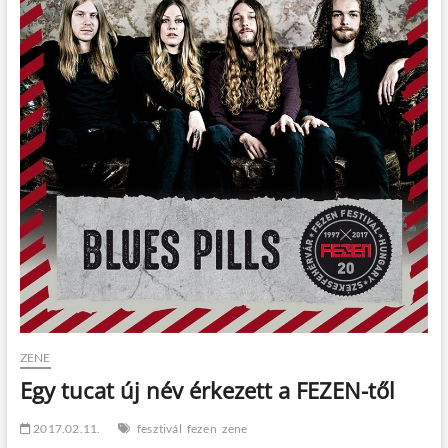
t
o
n
ZENE
Egy tucat új név érkezett a FEZEN-től
2017.02.11.
fesztivál
fezen
zene