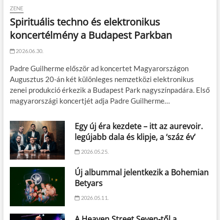
ZENE
Spirituális techno és elektronikus
koncertélmény a Budapest Parkban
2026.06.30.
Padre Guilherme először ad koncertet Magyarországon
Augusztus 20-án két különleges nemzetközi elektronikus
zenei produkció érkezik a Budapest Park nagyszínpadára. Első
magyarországi koncertjét adja Padre Guilherme…
Egy új éra kezdete – itt az aurevoir.
legújabb dala és klipje, a ‘száz év’
2026.05.25.
Új albummal jelentkezik a Bohemian
Betyars
2026.05.11.
A Heaven Street Seven-től a