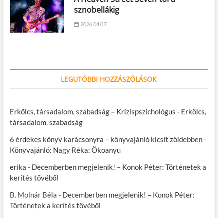
sznobellákig
2026.04.07.
LEGUTÓBBI HOZZÁSZÓLÁSOK
Erkölcs, társadalom, szabadság – Krízispszichológus
-
Erkölcs,
társadalom, szabadság
6 érdekes könyv karácsonyra – könyvajánló kicsit zöldebben
-
Könyvajánló: Nagy Réka: Ökoanyu
erika
-
Decemberben megjelenik! – Konok Péter: Történetek a
kerítés tövéből
B. Molnár Béla
-
Decemberben megjelenik! – Konok Péter:
Történetek a kerítés tövéből