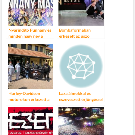
Nyárindító Punnany és
Bombaformában
minden nagy név a
érkezett az úszó
Parkban!
világbajnokságra
Hosszú Katinka
Harley-Davidson
Laza álmokkal és
motorokon érkezett a
eszeveszett örjöngéssel
segítség
zárult a 18. FEZEN