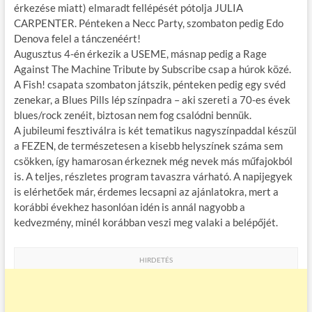
érkezése miatt) elmaradt fellépését pótolja JULIA
CARPENTER. Pénteken a Necc Party, szombaton pedig Edo
Denova felel a tánczenéért!
Augusztus 4-én érkezik a USEME, másnap pedig a Rage
Against The Machine Tribute by Subscribe csap a húrok közé.
A Fish! csapata szombaton játszik, pénteken pedig egy svéd
zenekar, a Blues Pills lép színpadra – aki szereti a 70-es évek
blues/rock zenéit, biztosan nem fog csalódni bennük.
A jubileumi fesztiválra is két tematikus nagyszínpaddal készül
a FEZEN, de természetesen a kisebb helyszínek száma sem
csökken, így hamarosan érkeznek még nevek más műfajokból
is. A teljes, részletes program tavaszra várható. A napijegyek
is elérhetőek már, érdemes lecsapni az ajánlatokra, mert a
korábbi évekhez hasonlóan idén is annál nagyobb a
kedvezmény, minél korábban veszi meg valaki a belépőjét.
HIRDETÉS