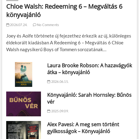
Chloe Walsh: Redeeming 6 – Megváltás 6
könyvajánló
2026.07.24.
No Comments
Joey és Aoife története új fejezethez érkezik az új, különleges
éldekorált kiadásban A Redeeming 6 – Megváltás 6 Chloe
Walsh nagysikerű Boys of Tommen sorozatának…
Laura Brooke Robson: A hazavágyók
átka – könyvajánló
2026.06.15.
Könyvajánló: Sarah Hornsley: Bűnös
vér
2025.09.09.
Alex Pavesi: A meg sem történt
gyilkosságok – Könyvajánló