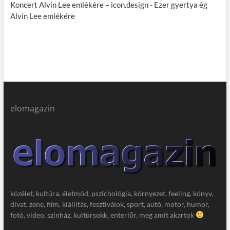
Koncert Alvin Lee emlékére – icon.design
-
Ezer gyertya ég
Alvin Lee emlékére
elomagazin
közélet, kultúra, életmód, pszichológia, környezet, feeling, könyv,
divat, zene, film, kiállítás, fesztiválok, sport, autó, motor, humor,
fotó, video, színház, kultúrsokk, enteriőr, meg amit akartok