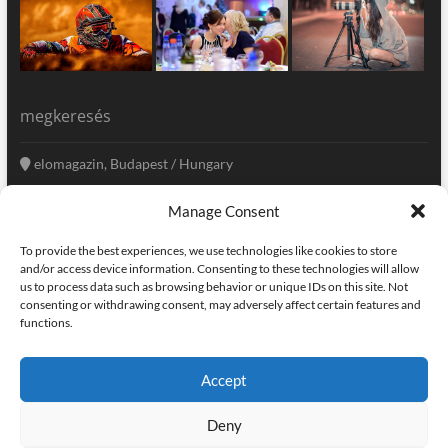
megkeresés
elomagazin, Budapest / Hungary
+36 20 333-6009
Manage Consent
szerkesztoseg@elomagazin.com
To provide the best experiences, we use technologies like cookies to store
elomagazin
and/or access device information. Consenting to these technologies will allow
us to process data such as browsing behavior or unique IDs on this site. Not
consenting or withdrawing consent, may adversely affect certain features and
functions.
facebook
twitter
instagram
googleplus
pinterest
Accept
kapcsolat
home
adatvédelem
impresszum
Deny
elomagazin
| powered by
icon.desing
:: internet solutions |