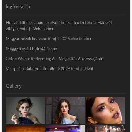
legfrissebb
Horvát Lili első angol nyelvű filmje, a Jegyzeteim a Marsról
világpremierje Velencében
Magyar nézők kedvenc filmjei 2026 első felében
Meggy a nyári hidratálásban
Chloe Walsh: Redeeming 6 – Megváltás 6 könyvajánló
Veszprém-Balaton Filmpiknik 2026 filmfesztivál
Gallery