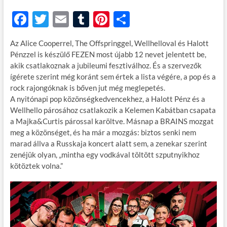
F
T
E
T
Pi
O
ac
w
m
u
nt
ss
Az Alice Cooperrel, The Offspringgel, Wellhelloval és Halott
e
itt
ail
m
er
za
Pénzzel is készülő FEZEN most újabb 12 nevet jelentett be,
b
er
bl
es
m
akik csatlakoznak a jubileumi fesztiválhoz. És a szervezők
ígérete szerint még koránt sem értek a lista végére, a pop és a
o
r
t
e
rock rajongóknak is bőven jut még meglepetés.
o
g
A nyitónapi pop közönségkedvencekhez, a Halott Pénz és a
Wellhello párosához csatlakozik a Kelemen Kabátban csapata
k
a Majka&Curtis párossal karöltve. Másnap a BRAINS mozgat
meg a közönséget, és ha már a mozgás: biztos senki nem
marad állva a Russkaja koncert alatt sem, a zenekar szerint
zenéjük olyan, „mintha egy vodkával töltött szputnyikhoz
kötöztek volna.”