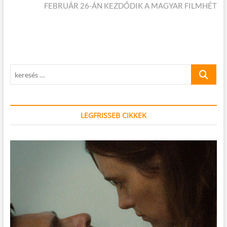
cikk:
FEBRUÁR 26-ÁN KEZDŐDIK A MAGYAR FILMHÉT
keresés
…
LEGFRISSEB CIKKEK