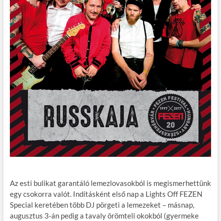
Az esti bulikat garantáló lemezlovasokból is megismerhettünk
egy csokorra valót. Indításként első nap a Lights Off FEZEN
Special keretében több DJ pörgeti a lemezeket – másnap,
augusztus 3-án pedig a tavaly örömteli okokból (gyermeke