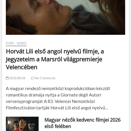
FOTÓ - VIDEÓ
Horvát Lili első angol nyelvű filmje, a
Jegyzeteim a Marsról világpremierje
Velencében
2026.08.04.
No Comments
A magyar rendező nemzetközi koprodukcióban készült
romantikus drámája nyitja a Giornate degli Autori
versenyprogramját A 83. Velencei Nemzetközi
Filmfesztiválon tartják Horvát Lili első angol nyelvű…
Magyar nézők kedvenc filmjei 2026
első felében