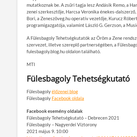
mutatkoznak be. A zsűri tagja lesz Andásik Remo, a Han
zenei szerkesztője, Harcsa Veronika énekes-dalszerző
Bori, a Zeneszöveg.hu operatív vezetője, Kurucz Róbert,
programigazgatója, valamint László G. Gerzson, a Musi
A Fülesbagoly Tehetségkutatók az Öröm a Zene rendsze
szervezet, illetve szereplő partnerségében, a Fülesbag
fulesbagoly.blog.hu oldalon található.
MTI
Fülesbagoly Tehetségkutató
Fülesbagoly
élőzenei blog
Fülesbagoly
Facebook oldala
Facebook esemény oldalak
Fülesbagoly Tehetségkutató – Debrecen 2021
Fülesbagoly – Nagyerdei Víztorony
2021 május 9. 10:00