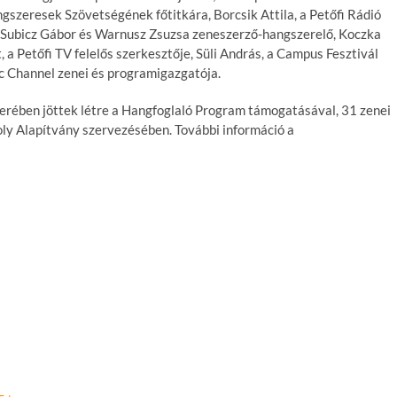
gszeresek Szövetségének főtitkára, Borcsik Attila, a Petőfi Rádió
, Subicz Gábor és Warnusz Zsuzsa zeneszerző-hangszerelő, Koczka
 a Petőfi TV felelős szerkesztője, Süli András, a Campus Fesztivál
c Channel zenei és programigazgatója.
rében jöttek létre a Hangfoglaló Program támogatásával, 31 zenei
oly Alapítvány szervezésében. További információ a