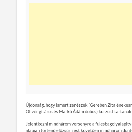
Újdonság, hogy ismert zenészek (Gereben Zita énekesnő
Olivér gitáros és Markó Ádám dobos) kurzust tartanak
Jelentkezni mindhárom versenyre a fulesbagolyalapitva
alapján történő előzsűrizést követően mindhárom döntőb