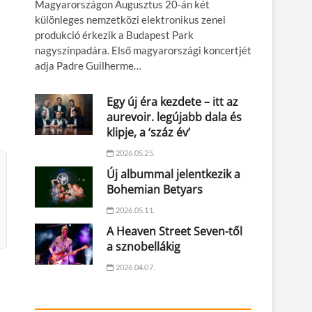
Magyarországon Augusztus 20-án két
különleges nemzetközi elektronikus zenei
produkció érkezik a Budapest Park
nagyszínpadára. Első magyarországi koncertjét
adja Padre Guilherme…
Egy új éra kezdete – itt az
aurevoir. legújabb dala és
klipje, a ‘száz év’
2026.05.25.
Új albummal jelentkezik a
Bohemian Betyars
2026.05.11.
A Heaven Street Seven-től
a sznobellákig
2026.04.07.