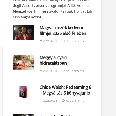
degli Autori versenyprogramját A 83. Velencei
Nemzetközi Filmfesztiválon tartják Horvát Lili
első angol nyelvű…
Magyar nézők kedvenc
filmjei 2026 első felében
2026.07.31.
No Comments
Meggy a nyári
hidratálásban
2026.07.28.
No Comments
Chloe Walsh: Redeeming 6
– Megváltás 6 könyvajánló
2026.07.24.
No Comments