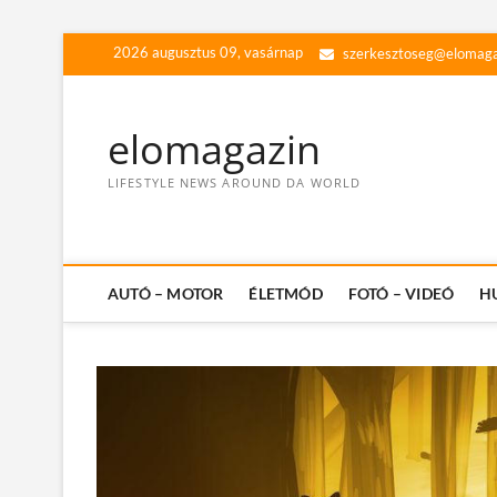
Skip
2026 augusztus 09, vasárnap
szerkesztoseg@elomaga
to
content
elomagazin
LIFESTYLE NEWS AROUND DA WORLD
AUTÓ – MOTOR
ÉLETMÓD
FOTÓ – VIDEÓ
H