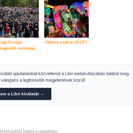
zép-Európa
Otthonra lelt az EFOTT
gnagyobb rockzenei
ashmobjára készülnek
további ajánlatainkat közvetlenül a Libri webáruházában találod meg.
s válogass a legfrissebb megjelenések közül!
m a Libri kínálatát →
 életműdíját kapta a napokban