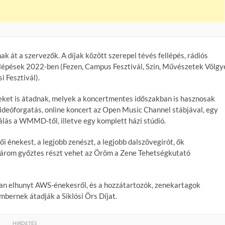
át a szervezők. A díjak között szerepel tévés fellépés, rádiós
ellépések 2022-ben (Fezen, Campus Fesztivál, Szin, Művészetek Völgy
i Fesztivál).
ket is átadnak, melyek a koncertmentes időszakban is hasznosak
deóforgatás, online koncert az Open Music Channel stábjával, egy
lás a WMMD-től, illetve egy komplett házi stúdió.
i énekest, a legjobb zenészt, a legjobb dalszövegírót, ők
árom győztes részt vehet az Öröm a Zene Tehetségkutató
n elhunyt AWS-énekesről, és a hozzátartozók, zenekartagok
bernek átadják a Siklósi Örs Díjat.
HIRDETÉS