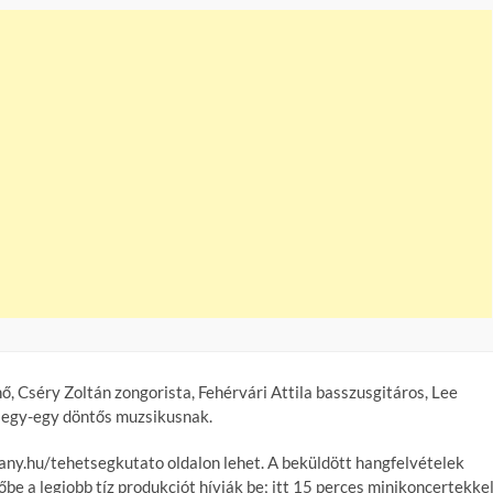
, Cséry Zoltán zongorista, Fehérvári Attila basszusgitáros, Lee
 egy-egy döntős muzsikusnak.
ny.hu/tehetsegkutato oldalon lehet. A beküldött hangfelvételek
e a legjobb tíz produkciót hívják be; itt 15 perces minikoncertekke