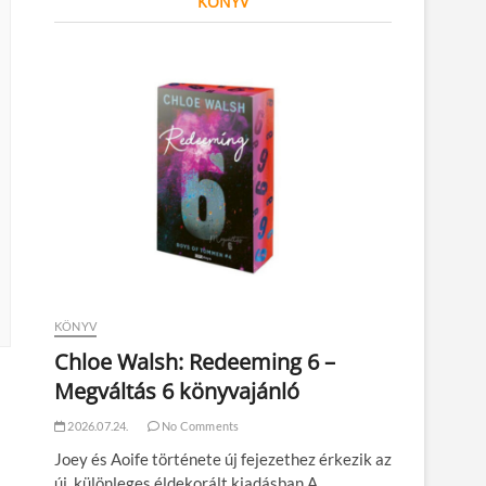
KÖNYV
KÖNYV
Chloe Walsh: Redeeming 6 –
Megváltás 6 könyvajánló
2026.07.24.
No Comments
Joey és Aoife története új fejezethez érkezik az
l
új, különleges éldekorált kiadásban A