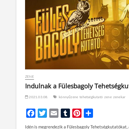
ZENE
Indulnak a Fülesbagoly Tehetségku
2021.03.08.
könnyűzene
tehetségkutató
zene
zenekar
F
T
E
T
Pi
O
ac
w
m
u
nt
ss
Idén is megrendezik a Fülesbagoly Tehetségkutatókat,