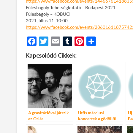
https://www.facebook.com/events/14466761418835
Fülesbagoly Tehetségkutató – Budapest 2021
Fülesbagoly – KOBUCI
2021 július 11. 10:00
https://www.facebook.com/events/28601611875742
F
T
E
T
Pi
O
ac
w
m
u
nt
ss
Kapcsolódó Cikkek:
e
itt
ail
m
er
za
b
er
bl
es
m
o
r
t
e
o
g
k
A gravitációval játszik
Ütős márciusi
Új
az Óriás
koncertek a gödöllői
Ba
TrafoClubban