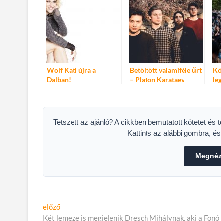
Wolf Kati újra a
Betöltött valamiféle űrt
Kö
Dalban!
– Platon Karataev
le
fl
Tetszett az ajánló? A cikkben bemutatott kötetet és 
Kattints az alábbi gombra, é
Megnéze
Bejegyzés
Előző
előző
cikk:
Két lemeze is megjelenik Dresch Mihálynak, aki a Fonó