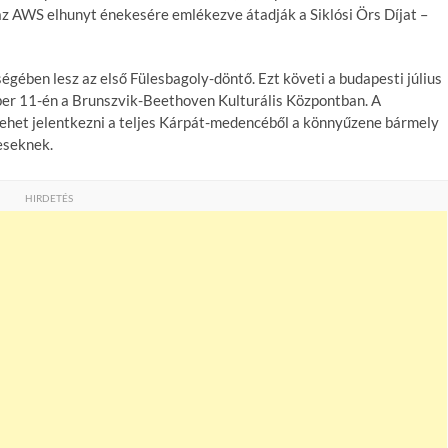
 AWS elhunyt énekesére emlékezve átadják a Siklósi Örs Díjat –
gében lesz az első Fülesbagoly-döntő. Ezt követi a budapesti július
er 11-én a Brunszvik-Beethoven Kulturális Központban. A
ehet jelentkezni a teljes Kárpát-medencéből a könnyűzene bármely
eseknek.
HIRDETÉS