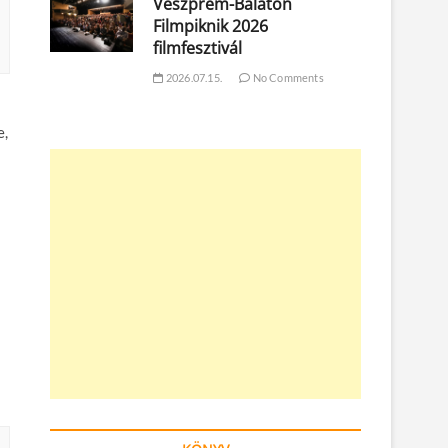
Veszprém-Balaton
Filmpiknik 2026
filmfesztivál
2026.07.15.
No Comments
e,