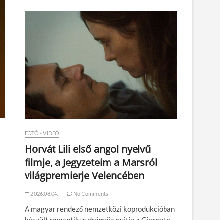
n
FOTÓ - VIDEÓ
Horvát Lili első angol nyelvű
filmje, a Jegyzeteim a Marsról
világpremierje Velencében
2026.08.04.
No Comments
A magyar rendező nemzetközi koprodukcióban
készült romantikus drámája nyitja a Giornate