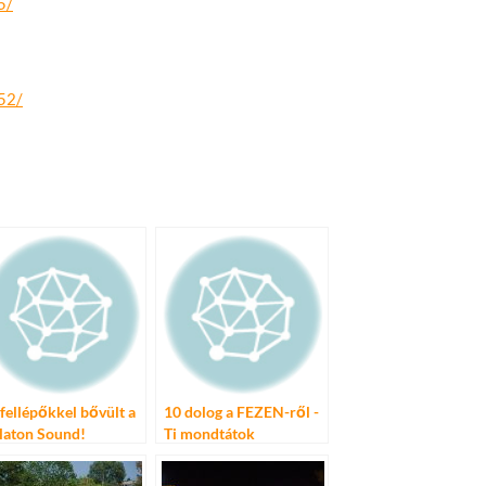
5/
52/
 fellépőkkel bővült a
10 dolog a FEZEN-ről -
laton Sound!
Ti mondtátok