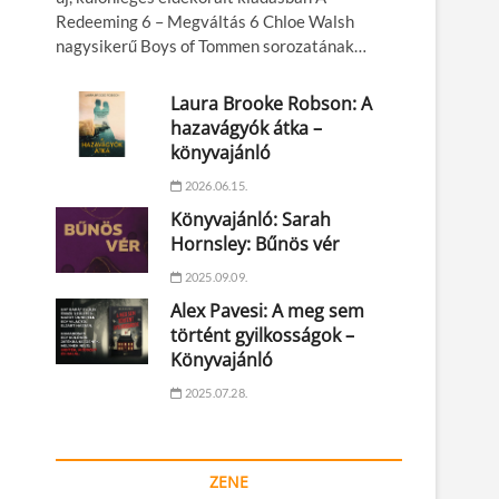
Redeeming 6 – Megváltás 6 Chloe Walsh
nagysikerű Boys of Tommen sorozatának…
Laura Brooke Robson: A
hazavágyók átka –
könyvajánló
2026.06.15.
Könyvajánló: Sarah
Hornsley: Bűnös vér
2025.09.09.
Alex Pavesi: A meg sem
történt gyilkosságok –
Könyvajánló
2025.07.28.
ZENE