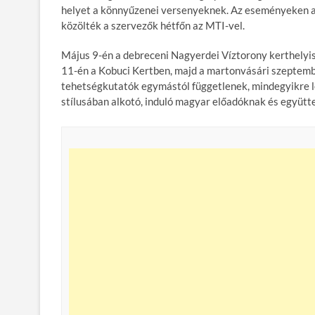
e
itt
ail
m
er
za
helyet a könnyűzenei versenyeknek. Az eseményeken az
b
er
bl
es
m
közölték a szervezők hétfőn az MTI-vel.
o
r
t
e
Május 9-én a debreceni Nagyerdei Víztorony kerthelyisé
o
g
11-én a Kobuci Kertben, majd a martonvásári szeptemb
tehetségkutatók egymástól függetlenek, mindegyikre l
k
stílusában alkotó, induló magyar előadóknak és együtt