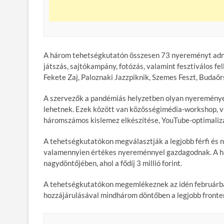
A három tehetségkutatón összesen 73 nyereményt adnak 
játszás, sajtókampány, fotózás, valamint fesztiválos f
Fekete Zaj, Paloznaki Jazzpiknik, Szemes Feszt, Budaörs
A szervezők a pandémiás helyzetben olyan nyereménye
lehetnek. Ezek között van közösségimédia-workshop, vi
háromszámos kislemez elkészítése, YouTube-optimalizá
A tehetségkutatókon megválasztják a legjobb férfi és nő
valamennyien értékes nyereménnyel gazdagodnak. A h
nagydöntőjében, ahol a fődíj 3 millió forint.
A tehetségkutatókon megemlékeznek az idén februárba
hozzájárulásával mindhárom döntőben a legjobb frontem