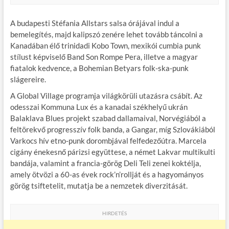
A budapesti Stéfania Allstars salsa órájával indul a
bemelegítés, majd kalipszó zenére lehet tovább táncolni a
Kanadában élő trinidadi Kobo Town, mexikói cumbia punk
stílust képviselő Band Son Rompe Pera, illetve a magyar
fiatalok kedvence, a Bohemian Betyars folk-ska-punk
slágereire.
A Global Village programja világkörüli utazásra csábít. Az
odesszai Kommuna Lux és a kanadai székhelyű ukrán
Balaklava Blues projekt szabad dallamaival, Norvégiából a
feltörekvő progresszív folk banda, a Gangar, míg Szlovákiából
Varkocs hív etno-punk dorombjával felfedezőútra. Marcela
cigány énekesnő párizsi együttese, a német Lakvar multikulti
bandája, valamint a francia-görög Deli Teli zenei koktélja,
amely ötvözi a 60-as évek rock’n’rollját és a hagyományos
görög tsiftetelit, mutatja be a nemzetek diverzitását.
HIRDETÉS