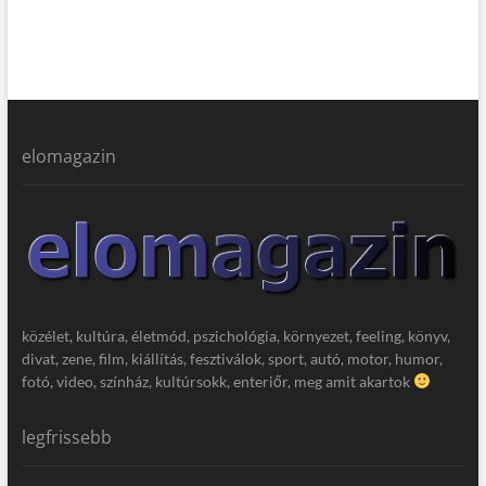
elomagazin
közélet, kultúra, életmód, pszichológia, környezet, feeling, könyv,
divat, zene, film, kiállítás, fesztiválok, sport, autó, motor, humor,
fotó, video, színház, kultúrsokk, enteriőr, meg amit akartok
legfrissebb