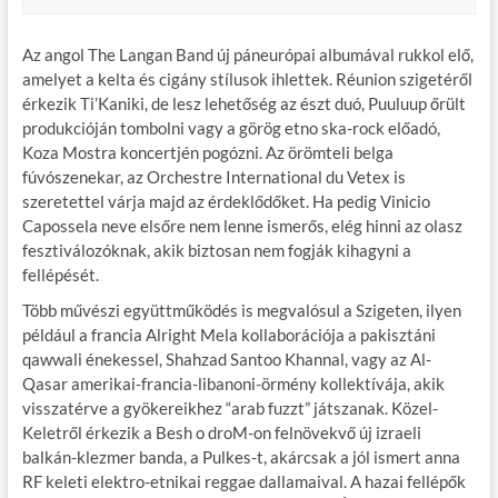
Az angol The Langan Band új páneurópai albumával rukkol elő,
amelyet a kelta és cigány stílusok ihlettek. Réunion szigetéről
érkezik Ti’Kaniki, de lesz lehetőség az észt duó, Puuluup őrült
produkcióján tombolni vagy a görög etno ska-rock előadó,
Koza Mostra koncertjén pogózni. Az örömteli belga
fúvószenekar, az Orchestre International du Vetex is
szeretettel várja majd az érdeklődőket. Ha pedig Vinicio
Capossela neve elsőre nem lenne ismerős, elég hinni az olasz
fesztiválozóknak, akik biztosan nem fogják kihagyni a
fellépését.
Több művészi együttműködés is megvalósul a Szigeten, ilyen
például a francia Alright Mela kollaborációja a pakisztáni
qawwali énekessel, Shahzad Santoo Khannal, vagy az Al-
Qasar amerikai-francia-libanoni-örmény kollektívája, akik
visszatérve a gyökereikhez “arab fuzzt” játszanak. Közel-
Keletről érkezik a Besh o droM-on felnövekvő új izraeli
balkán-klezmer banda, a Pulkes-t, akárcsak a jól ismert anna
RF keleti elektro-etnikai reggae dallamaival. A hazai fellépők