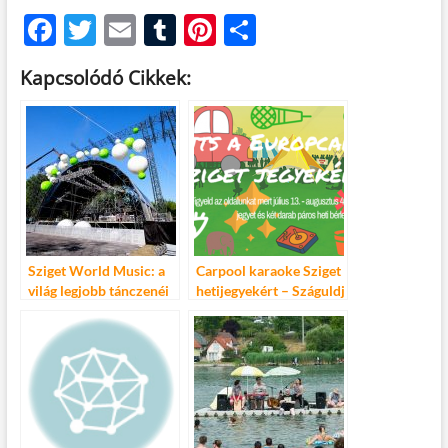
F
T
E
T
Pi
O
ac
w
m
u
nt
ss
Kapcsolódó Cikkek:
e
itt
ail
m
er
za
b
er
bl
es
m
o
r
t
e
o
g
k
Sziget World Music: a
Carpool karaoke Sziget
világ legjobb tánczenéi
hetijegyekért – Száguldj
a Europcarral a Sziget
fesztiválra