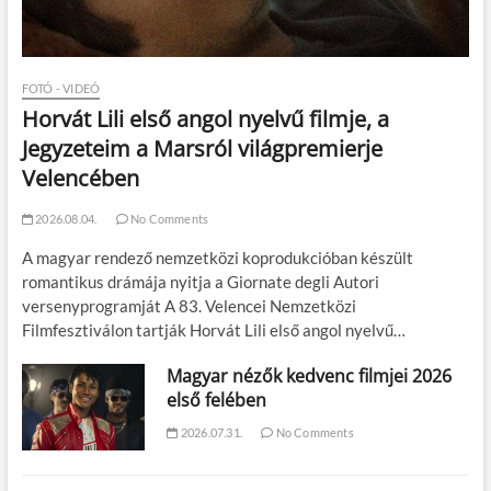
FOTÓ - VIDEÓ
Horvát Lili első angol nyelvű filmje, a
Jegyzeteim a Marsról világpremierje
Velencében
2026.08.04.
No Comments
A magyar rendező nemzetközi koprodukcióban készült
romantikus drámája nyitja a Giornate degli Autori
versenyprogramját A 83. Velencei Nemzetközi
Filmfesztiválon tartják Horvát Lili első angol nyelvű…
Magyar nézők kedvenc filmjei 2026
első felében
2026.07.31.
No Comments