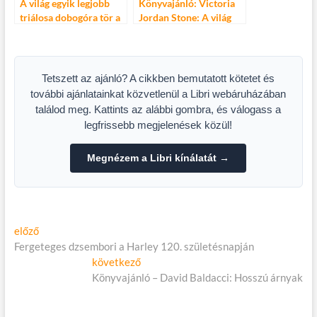
A világ egyik legjobb
Könyvajánló: Victoria
triálosa dobogóra tör a
Jordan Stone: A világ
világranglistán
legjobb
masszázstechnikái
Tetszett az ajánló? A cikkben bemutatott kötetet és
további ajánlatainkat közvetlenül a Libri webáruházában
találod meg. Kattints az alábbi gombra, és válogass a
legfrissebb megjelenések közül!
Megnézem a Libri kínálatát →
Bejegyzés
Előző
előző
cikk:
Fergeteges dzsembori a Harley 120. születésnapján
navigáció
Következő
következő
cikk:
Könyvajánló – David Baldacci: Hosszú árnyak