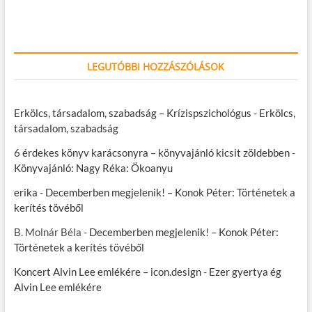
LEGUTÓBBI HOZZÁSZÓLÁSOK
Erkölcs, társadalom, szabadság – Krízispszichológus
-
Erkölcs,
társadalom, szabadság
6 érdekes könyv karácsonyra – könyvajánló kicsit zöldebben
-
Könyvajánló: Nagy Réka: Ökoanyu
erika
-
Decemberben megjelenik! – Konok Péter: Történetek a
kerítés tövéből
B. Molnár Béla
-
Decemberben megjelenik! – Konok Péter:
Történetek a kerítés tövéből
Koncert Alvin Lee emlékére – icon.design
-
Ezer gyertya ég
Alvin Lee emlékére