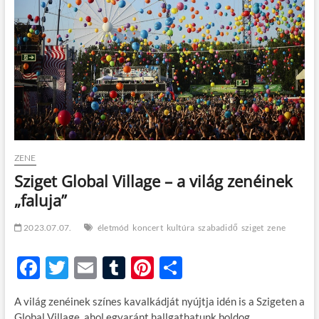
t
o
n
ZENE
Sziget Global Village – a világ zenéinek
„faluja”
2023.07.07.
életmód
koncert
kultúra
szabadidő
sziget
zene
F
T
E
T
Pi
O
ac
w
m
u
nt
ss
A világ zenéinek színes kavalkádját nyújtja idén is a Szigeten a
e
itt
ail
m
er
za
Global Village, ahol egyaránt hallgathatunk boldog