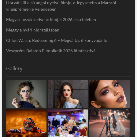
Horvát Lili első angol nyelvű filmje, a Jegyzeteim a Marsról
világpremierje Velencében
Magyar nézők kedvenc filmjei 2026 első felében
Meggy a nyári hidratálásban
Chloe Walsh: Redeeming 6 – Megváltás 6 könyvajánló
Veszprém-Balaton Filmpiknik 2026 filmfesztivál
Gallery