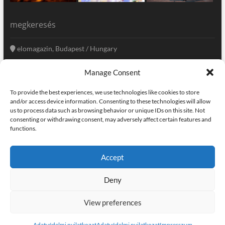
megkeresés
elomagazin, Budapest / Hungary
+36 20 333-6009
Manage Consent
szerkesztoseg@elomagazin.com
To provide the best experiences, we use technologies like cookies to store
elomagazin
and/or access device information. Consenting to these technologies will allow
us to process data such as browsing behavior or unique IDs on this site. Not
consenting or withdrawing consent, may adversely affect certain features and
functions.
facebook
twitter
instagram
googleplus
pinterest
Accept
kapcsolat
home
adatvédelem
impresszum
Deny
elomagazin
| powered by
icon.desing
:: internet solutions |
designed by:
theme freesia
| © copyright, all right reserved
View preferences
Adatvédelmi nyilatkozat
Adatvédelmi nyilatkozat
Impresszum