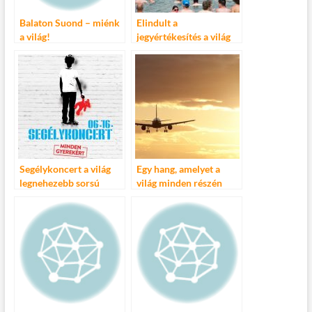
Balaton Suond – miénk
Elindult a
a világ!
jegyértékesítés a világ
legbarátságosabb orfűi
fesztiváljára!
Segélykoncert a világ
Egy hang, amelyet a
legnehezebb sorsú
világ minden részén
gyerekeiért a Budapest
hallani
Park és az UNICEF
Magyarország
szervezésében június
16-án!