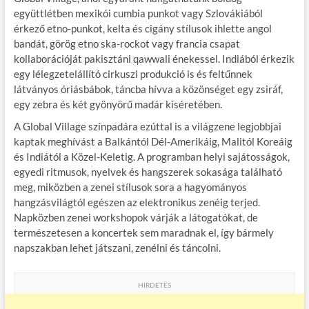
b
er
bl
es
m
együttlétben mexikói cumbia punkot vagy Szlovákiából
érkező etno-punkot, kelta és cigány stílusok ihlette angol
o
r
t
e
bandát, görög etno ska-rockot vagy francia csapat
o
g
kollaborációját pakisztáni qawwali énekessel. Indiából érkezik
egy lélegzetelállító cirkuszi produkció is és feltűnnek
k
látványos óriásbábok, táncba hívva a közönséget egy zsiráf,
egy zebra és két gyönyörű madár kíséretében.
A Global Village színpadára ezúttal is a világzene legjobbjai
kaptak meghívást a Balkántól Dél-Amerikáig, Malitól Koreáig
és Indiától a Közel-Keletig. A programban helyi sajátosságok,
egyedi ritmusok, nyelvek és hangszerek sokasága található
meg, miközben a zenei stílusok sora a hagyományos
hangzásvilágtól egészen az elektronikus zenéig terjed.
Napközben zenei workshopok várják a látogatókat, de
természetesen a koncertek sem maradnak el, így bármely
napszakban lehet játszani, zenélni és táncolni.
HIRDETÉS