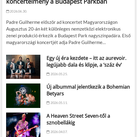
koncertélmény a Budapest Parkban
2026.06.30.
Padre Guilherme először ad koncertet Magyarországon
Augusztus 20-án két különleges nemzetközi elektronikus
zenei produkció érkezik a Budapest Park nagyszínpadára. Első
magyarországi koncertjét adja Padre Guilherme…
Egy új éra kezdete – itt az aurevoir.
legújabb dala és klipje, a ‘száz év’
2026.05.25.
Új albummal jelentkezik a Bohemian
Betyars
2026.05.11.
A Heaven Street Seven-től a
sznobellákig
2026.04.07.