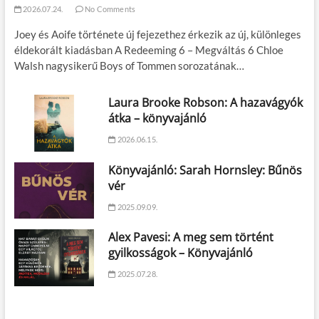
2026.07.24.
No Comments
Joey és Aoife története új fejezethez érkezik az új, különleges
éldekorált kiadásban A Redeeming 6 – Megváltás 6 Chloe
Walsh nagysikerű Boys of Tommen sorozatának…
Laura Brooke Robson: A hazavágyók
átka – könyvajánló
2026.06.15.
Könyvajánló: Sarah Hornsley: Bűnös
vér
2025.09.09.
Alex Pavesi: A meg sem történt
gyilkosságok – Könyvajánló
2025.07.28.