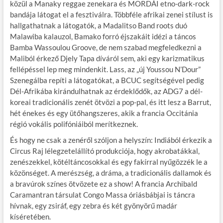
közül a Manaky reggae zenekara és MORDÁI etno-dark-rock
bandája látogat el a fesztiválra. Többféle afrikai zenei stílust is
hallgathatnak a látogatók, a Madalitso Band roots duó
Malawiba kalauzol, Bamako forró éjszakáit idézi a táncos
Bamba Wassoulou Groove, de nem szabad megfeledkezni a
Maliból érkező Djely Tapa díváról sem, aki egy karizmatikus
fellépéssel lep meg mindenkit. Lass, az „új Youssou N’Dour”
Szenegálba repíti a látogatókat, a BCUC segítségével pedig
Dél-Afrikába kirándulhatnak az érdeklődők, az ADG7 a dél-
koreai tradicionális zenét ötvözi a pop-pal, és itt lesz a Barrut,
hét énekes és egy ütőhangszeres, akik a francia Occitánia
régió vokális polifóniáiból merítkeznek.
És hogy ne csak a zenéről szóljon a helyszín: Indiából érkezik a
Circus Raj lélegzetelállító produkciója, hogy akrobatákkal,
zenészekkel, kötéltáncosokkal és egy fakírral nyűgözzék le a
közönséget. A merészség, a dráma, a tradicionális dallamok és
a bravúrok színes ötvözete ez a show! A francia Archibald
Caramantran társulat Congo Massa óriásbábjai is táncra
hívnak, egy zsiráf, egy zebra és két gyönyörű madár
kíséretében.