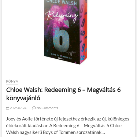
KÖNYV
Chloe Walsh: Redeeming 6 – Megváltás 6
könyvajánló
2026.07.24.
No Comments
Joey és Aoife története új fejezethez érkezik az új, különleges
éldekorált kiadásban A Redeeming 6 – Megváltás 6 Chloe
Walsh nagysikerű Boys of Tommen sorozatának…