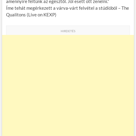
amennyire féltünk az egésztől. Jól esett ott zenélni.”
Íme tehát megérkezett a várva-várt felvétel a stúdióból – The
Qualitons (Live on KEXP)
HIRDETÉS