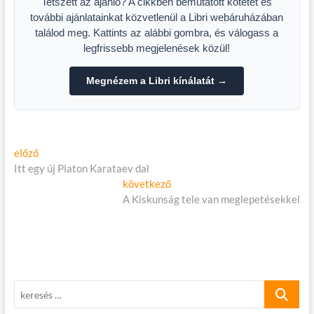
Tetszett az ajánló? A cikkben bemutatott kötetet és
további ajánlatainkat közvetlenül a Libri webáruházában
találod meg. Kattints az alábbi gombra, és válogass a
legfrissebb megjelenések közül!
Megnézem a Libri kínálatát →
Bejegyzés
Előző
előző
cikk:
Itt egy új Platon Karataev dal
navigáció
Következő
következő
cikk:
A Kiskunság tele van meglepetésekkel
keresés
…