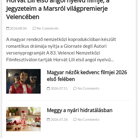
Horvát Lili első angol nyelvű filmje, a
Jegyzeteim a Marsról világpremierje
Velencében
2026.08.04.
No Comments
A magyar rendező nemzetközi koprodukcióban készült
romantikus drámája nyitja a Giornate degli Autori
versenyprogramját A 83. Velencei Nemzetközi
Filmfesztiválon tartják Horvát Lili első angol nyelvű…
Magyar nézők kedvenc filmjei 2026
első felében
2026.07.31.
No Comments
Meggy a nyári hidratálásban
2026.07.28.
No Comments