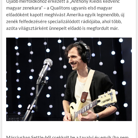
Újabb mérföldkőhöz érkezett a „Anthony Kiedis kedvenc
e
itt
ail
m
er
za
magyar zenekara” – a Qualitons ugyanis első magyar
b
er
bl
es
m
előadóként kapott meghívást Amerika egyik legmenőbb, új
zenék felfedezésére specializálódott rádiójába, ahol több,
o
r
t
e
azóta világsztárként ünnepelt előadó is megfordult már.
o
g
k
Márciusban Settle-ből csekkolt be a tavalyi év egyik (ha nem