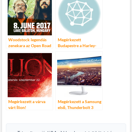
Woodstock legendás
Megérkezett
zenekara az Open Road
Budapestre a Harley-
Festen
Davidson Street 750
Megérkezett a várva
Megérkezett a Samsung
várt Ílion!
első, Thunderbolt 3
csatlakozós monitora