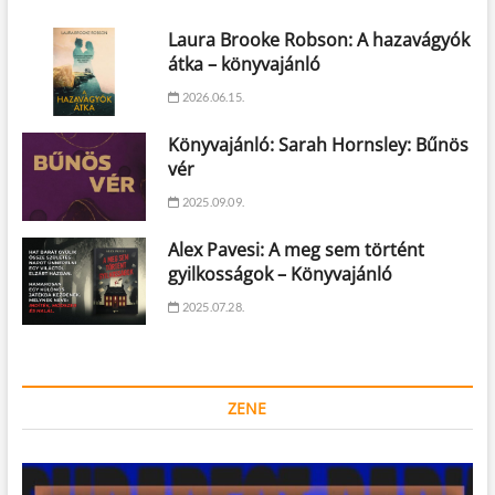
Laura Brooke Robson: A hazavágyók
átka – könyvajánló
2026.06.15.
Könyvajánló: Sarah Hornsley: Bűnös
vér
2025.09.09.
Alex Pavesi: A meg sem történt
gyilkosságok – Könyvajánló
2025.07.28.
ZENE