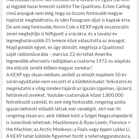
a) legjobb hazai lemezét szállító The Qualitons. Echos Calling
című anyaguk nem elég, hogy az összes fontosabb magyar
toplistát meghódította, és idén Fonogram-díjat is kaptak érte.
De ami még fontosabb, Kevin Cole a KEXP egyik esszenciális
zenei megfejtője is felfigyelt a srácokra, és a tavalyi év
legmeghatározóbb 25 lemeze közé választotta az anyagot.
Majd gondolt egyet, és úgy döntött, meghívja a Qualitonst
saját rádióműsorába – március 22-én tehát Amerika
legmenőbb alternatív rádiójában a csatorna 1972-es alapítás
óta először zenélt élőben magyar zenekar!
A KEXP egy olyan médium, amiből az elmúlt majdnem 50 év
során egyáltalán nem veszett el a küldetéstudat: felkutatni és
megmutatni a világ minden tájáról az igazán izgalmas, újszerű,
feltörekvő zenéket. Youtube-csatornájuk közel 1.800.000
feliratkozót számlál, és ami még fontosabb, rengeteg azóta
igazán befutott előadót láttak már vendégül. Járt már itt
rengeteg olyan arc, akik többek közt a Sziget Nagyszínpadáról
is ismerősek lehetnek: Macklemore & Ryan Lewis; Florence +
the Machine; az Arctic Monkeys; a Foals vagy éppen Lykke Li.
A KEXP tehát különös figyelmet fordít a tehetséggondozásra,