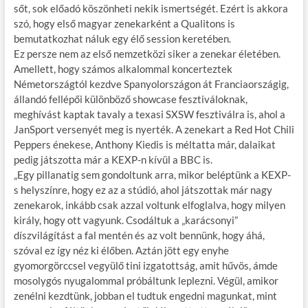
sőt, sok előadó köszönheti nekik ismertségét. Ezért is akkora
szó, hogy első magyar zenekarként a Qualitons is
bemutatkozhat náluk egy élő session keretében.
Ez persze nem az első nemzetközi siker a zenekar életében.
Amellett, hogy számos alkalommal koncerteztek
Németországtól kezdve Spanyolországon át Franciaországig,
állandó fellépői különböző showcase fesztiváloknak,
meghívást kaptak tavaly a texasi SXSW fesztiválra is, ahol a
JanSport versenyét meg is nyerték. A zenekart a Red Hot Chili
Peppers énekese, Anthony Kiedis is méltatta már, dalaikat
pedig játszotta már a KEXP-n kívül a BBC is.
„Egy pillanatig sem gondoltunk arra, mikor beléptünk a KEXP-
s helyszínre, hogy ez az a stúdió, ahol játszottak már nagy
zenekarok, inkább csak azzal voltunk elfoglalva, hogy milyen
király, hogy ott vagyunk. Csodáltuk a „karácsonyi”
díszvilágítást a fal mentén és az volt bennünk, hogy áhá,
szóval ez így néz ki élőben. Aztán jött egy enyhe
gyomorgörccsel vegyülő tini izgatottság, amit hűvös, ámde
mosolygós nyugalommal próbáltunk leplezni. Végül, amikor
zenélni kezdtünk, jobban el tudtuk engedni magunkat, mint