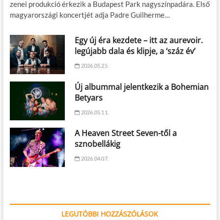
zenei produkció érkezik a Budapest Park nagyszínpadára. Első
magyarországi koncertjét adja Padre Guilherme…
Egy új éra kezdete – itt az aurevoir.
legújabb dala és klipje, a ‘száz év’
2026.05.25.
Új albummal jelentkezik a Bohemian
Betyars
2026.05.11.
A Heaven Street Seven-től a
sznobellákig
2026.04.07.
LEGUTÓBBI HOZZÁSZÓLÁSOK