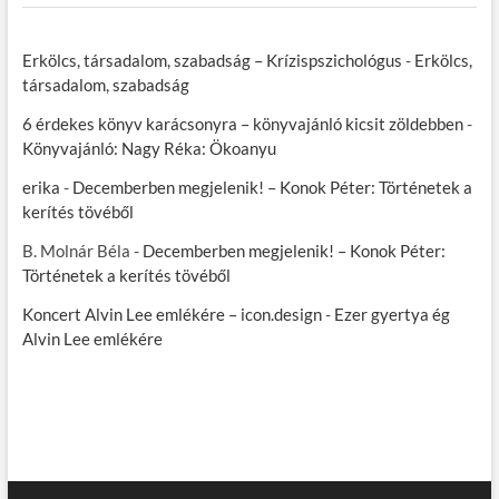
Erkölcs, társadalom, szabadság – Krízispszichológus
-
Erkölcs,
társadalom, szabadság
6 érdekes könyv karácsonyra – könyvajánló kicsit zöldebben
-
Könyvajánló: Nagy Réka: Ökoanyu
erika
-
Decemberben megjelenik! – Konok Péter: Történetek a
kerítés tövéből
B. Molnár Béla
-
Decemberben megjelenik! – Konok Péter:
Történetek a kerítés tövéből
Koncert Alvin Lee emlékére – icon.design
-
Ezer gyertya ég
Alvin Lee emlékére