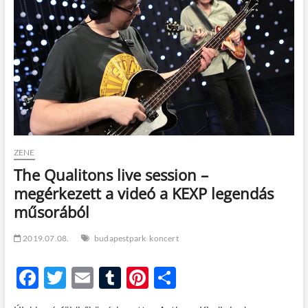
t
o
n
ZENE
The Qualitons live session –
megérkezett a videó a KEXP legendás
műsorából
2019.07.08.
budapestpark
koncert
F
T
E
T
Pi
O
ac
w
m
u
nt
ss