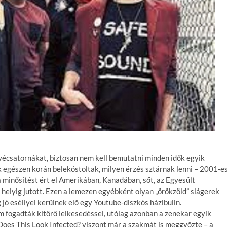
évécsatornákat, biztosan nem kell bemutatni minden idők egyik
k egészen korán belekóstoltak, milyen érzés sztárnak lenni – 2001-e
na minősítést ért el Amerikában, Kanadában, sőt, az Egyesült
3. helyig jutott. Ezen a lemezen egyébként olyan „örökzöld” slágerek
 jó eséllyel kerülnek elő egy Youtube-diszkós házibulin.
m fogadták kitörő lelkesedéssel, utólag azonban a zenekar egyik
Does This Look Infected? viszont már a szakmát is meggyőzte – a