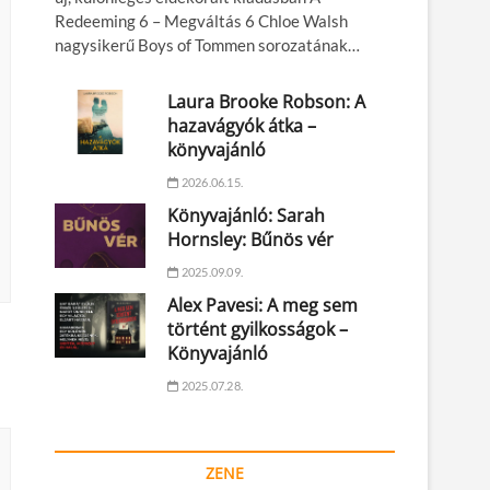
Redeeming 6 – Megváltás 6 Chloe Walsh
nagysikerű Boys of Tommen sorozatának…
Laura Brooke Robson: A
hazavágyók átka –
könyvajánló
2026.06.15.
Könyvajánló: Sarah
Hornsley: Bűnös vér
2025.09.09.
Alex Pavesi: A meg sem
történt gyilkosságok –
Könyvajánló
2025.07.28.
ZENE