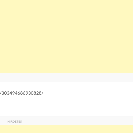
nts/303494686930828/
HIRDETÉS