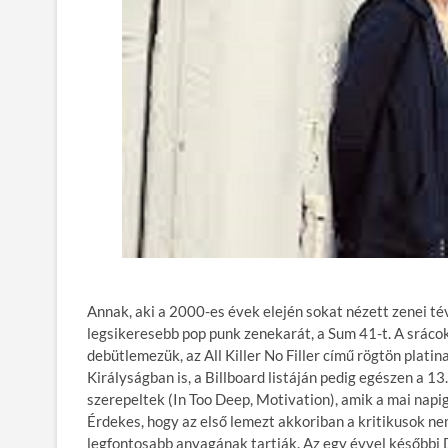
Annak, aki a 2000-es évek elején sokat nézett zenei t
legsikeresebb pop punk zenekarát, a Sum 41-t. A sráco
debütlemezük, az All Killer No Filler című rögtön plati
Királyságban is, a Billboard listáján pedig egészen a 1
szerepeltek (In Too Deep, Motivation), amik a mai napig
Érdekes, hogy az első lemezt akkoriban a kritikusok ne
legfontosabb anyagának tartják. Az egy évvel későbbi 