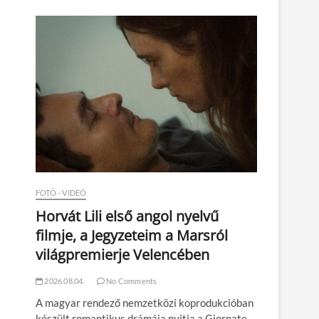
n
FOTÓ - VIDEÓ
Horvát Lili első angol nyelvű
filmje, a Jegyzeteim a Marsról
világpremierje Velencében
2026.08.04.
No Comments
A magyar rendező nemzetközi koprodukcióban
készült romantikus drámája nyitja a Giornate