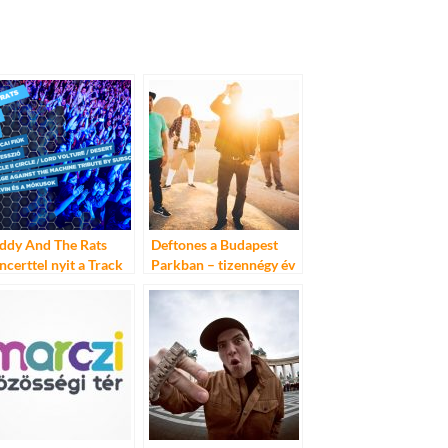
ddy And The Rats
Deftones a Budapest
ncerttel nyit a Track
Parkban – tizennégy év
után ad önálló
koncertet hazánkban a
zenekar