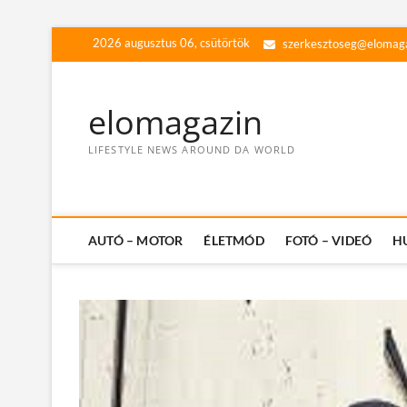
Skip
2026 augusztus 06, csütörtök
szerkesztoseg@elomag
to
content
elomagazin
LIFESTYLE NEWS AROUND DA WORLD
AUTÓ – MOTOR
ÉLETMÓD
FOTÓ – VIDEÓ
H