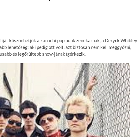
liját köszönhetjük a kanadai pop punk zenekarnak, a Deryck Whible
abb lehetőség; aki pedig ott volt, azt biztosan nem kell meggyőzni,
usabb és legőrültebb show-jának ígérkezik.