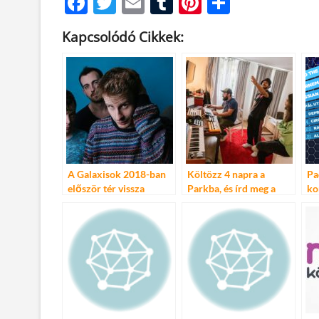
F
T
E
T
Pi
O
ac
w
m
u
nt
ss
Kapcsolódó Cikkek:
e
itt
ail
m
er
za
b
er
bl
es
m
o
r
t
e
o
g
k
A Galaxisok 2018-ban
Költözz 4 napra a
Pa
először tér vissza
Parkba, és írd meg a
ko
Budapestre! – Március
következő slágert!
23, Akvárium!