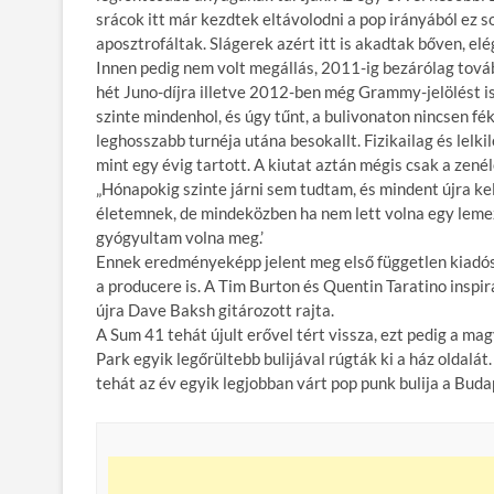
srácok itt már kezdtek eltávolodni a pop irányából ez 
aposztrofáltak. Slágerek azért itt is akadtak bőven, elé
Innen pedig nem volt megállás, 2011-ig bezárólag továb
hét Juno-díjra illetve 2012-ben még Grammy-jelölést is
szinte mindenhol, és úgy tűnt, a bulivonaton nincsen fé
leghosszabb turnéja utána besokallt. Fizikailag és lelkil
mint egy évig tartott. A kiutat aztán mégis csak a zenél
„Hónapokig szinte járni sem tudtam, és mindent újra kel
életemnek, de mindeközben ha nem lett volna egy lemez
gyógyultam volna meg.’
Ennek eredményeképp jelent meg első független kiadó
a producere is. A Tim Burton és Quentin Taratino inspi
újra Dave Baksh gitározott rajta.
A Sum 41 tehát újult erővel tért vissza, ezt pedig a m
Park egyik legőrültebb bulijával rúgták ki a ház oldalát
tehát az év egyik legjobban várt pop punk bulija a Bud