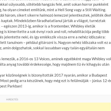
sokkal súlyosabb, sötétebb hangzás felé, amit sokan horror punkként
g, ha olyan címeket említünk, mint a Hell Song vagy a Still Waiting.
bi három, sikert sikerre halmozó lemezzel jelentkeztek, jelölték őke
 kaptak. Mindeközben fáradhatatlanul járták a világot, turnéztak
k – egészen 2013-ig, amikor is a frontember, Whibley életük
eg is kimerítette a sok évnyi rock and roll, rehabilitációja pedig több
és jelentette neki, és így emlékszik vissza erre a nehéz időszakra:
lett tanulnom – például gitározni is. Nagyon nehéz időszaka volt ez a
, amin dolgozhatok, sokkal lassabban vagy talán egyáltalán nem
s lemezük, a 2016-os 13 Voices, aminek egyébként maga Whibley vol
rálta anyag további érdekessége, hogy majdnem tíz év kihagyás után
agyar közönségnek is bizonyították 2017 nyarán, amikor a Budapest
. Most pedig arra készülnek, hogy még ezt is felülmúlják – június 12-é
apest Parkban!
HIRDETÉS