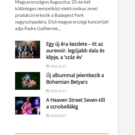
Magyarországon Augusztus 20-án két
különleges nemzetközi elektronikus zenei
produkció érkezik a Budapest Park
nagyszínpadára. Első magyarországi koncertjét
adja Padre Guilherme…
Egy új éra kezdete – itt az
aurevoir. legújabb dala és
klipje, a ‘száz év’
2026.05.25.
Új albummal jelentkezik a
Bohemian Betyars
2026.05.11.
A Heaven Street Seven-től
a sznobellákig
2026.04.07.