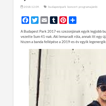
2018.12.09.
budapestpark
koncert
programajánló
F
T
E
T
Pi
O
ac
w
m
u
nt
ss
A Budapest Park 2017-es szezonjának egyik legjobb bu
e
itt
ail
m
er
za
vezette Sum 41-nak. Aki lemaradt róla, annak itt egy új
b
er
bl
es
m
hiszen a banda fellépése a 2019-es év egyik legenergik
o
r
t
e
o
g
k