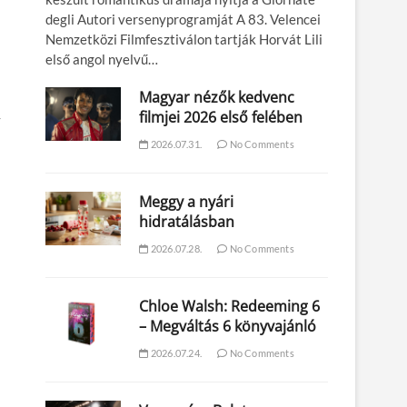
degli Autori versenyprogramját A 83. Velencei
Nemzetközi Filmfesztiválon tartják Horvát Lili
első angol nyelvű…
Magyar nézők kedvenc
filmjei 2026 első felében
y
2026.07.31.
No Comments
Meggy a nyári
hidratálásban
2026.07.28.
No Comments
Chloe Walsh: Redeeming 6
– Megváltás 6 könyvajánló
2026.07.24.
No Comments