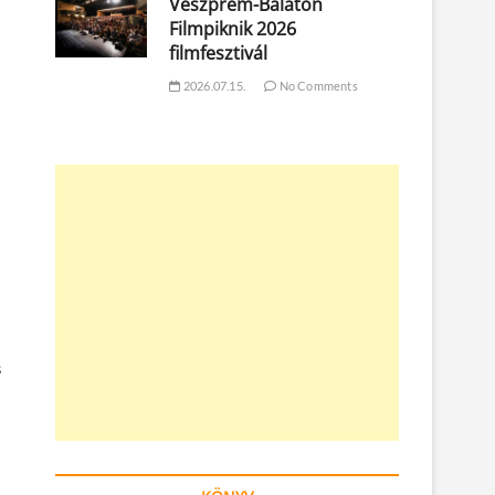
Veszprém-Balaton
Filmpiknik 2026
filmfesztivál
2026.07.15.
No Comments
s