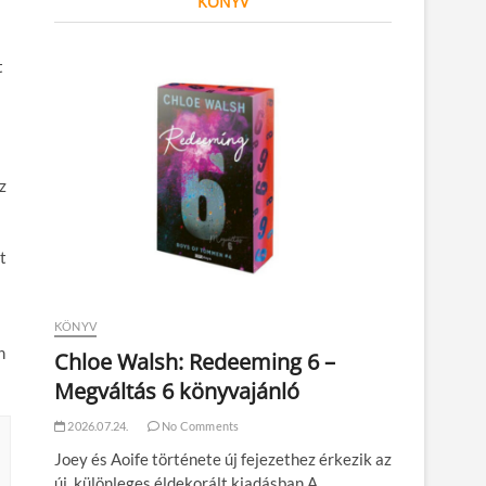
KÖNYV
t
z
t
KÖNYV
n
Chloe Walsh: Redeeming 6 –
Megváltás 6 könyvajánló
2026.07.24.
No Comments
Joey és Aoife története új fejezethez érkezik az
új, különleges éldekorált kiadásban A