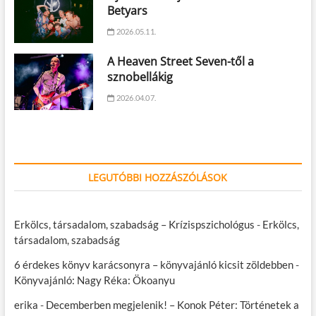
Betyars
2026.05.11.
A Heaven Street Seven-től a
sznobellákig
2026.04.07.
LEGUTÓBBI HOZZÁSZÓLÁSOK
Erkölcs, társadalom, szabadság – Krízispszichológus
-
Erkölcs,
társadalom, szabadság
6 érdekes könyv karácsonyra – könyvajánló kicsit zöldebben
-
Könyvajánló: Nagy Réka: Ökoanyu
erika
-
Decemberben megjelenik! – Konok Péter: Történetek a