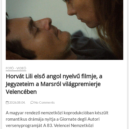
FOTÓ - VIDEÓ
Horvát Lili első angol nyelvű filmje, a
Jegyzeteim a Marsról világpremierje
Velencében
2026.08.04.
No Comments
A magyar rendező nemzetközi koprodukcióban készült
romantikus drámája nyitja a Giornate degli Autori
versenyprogramját A 83. Velencei Nemzetközi