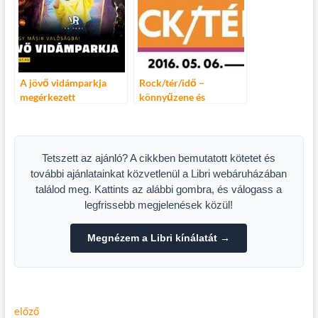
A jövő vidámparkja
Rock/tér/idő –
megérkezett
könnyűzene és
Budapestre
képzőművészet
Tetszett az ajánló? A cikkben bemutatott kötetet és
további ajánlatainkat közvetlenül a Libri webáruházában
találod meg. Kattints az alábbi gombra, és válogass a
legfrissebb megjelenések közül!
Megnézem a Libri kínálatát →
Bejegyzés
Előző
előző