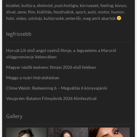
közélet, kultúra, életmód, pszichológia, környezet, feeling, könyv,
divat, zene, film, kiállítás, fesztiválok, sport, autó, motor, humor,
fotó, video, színház, kultúrsokk, enteriőr, meg amit akartok
legfrissebb
Horvát Lili első angol nyelvű filmje, a Jegyzeteim a Marsról
világpremierje Velencében
Magyar nézők kedvenc filmjei 2026 első felében
Meggy a nyári hidratálásban
Chloe Walsh: Redeeming 6 – Megváltás 6 könyvajánló
Veszprém-Balaton Filmpiknik 2026 filmfesztivál
Gallery