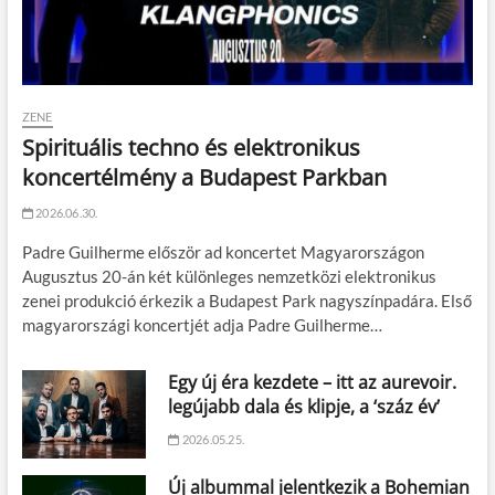
ZENE
Spirituális techno és elektronikus
koncertélmény a Budapest Parkban
2026.06.30.
Padre Guilherme először ad koncertet Magyarországon
Augusztus 20-án két különleges nemzetközi elektronikus
zenei produkció érkezik a Budapest Park nagyszínpadára. Első
magyarországi koncertjét adja Padre Guilherme…
Egy új éra kezdete – itt az aurevoir.
legújabb dala és klipje, a ‘száz év’
2026.05.25.
Új albummal jelentkezik a Bohemian