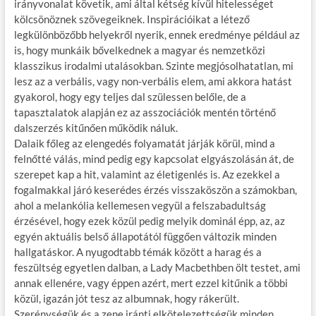
irányvonalat követik, ami által kétség kívül hitelességet
kölcsönöznek szövegeiknek. Inspirációikat a létező
legkülönbözőbb helyekről nyerik, ennek eredménye például az
is, hogy munkáik bővelkednek a magyar és nemzetközi
klasszikus irodalmi utalásokban. Szinte megjósolhatatlan, mi
lesz az a verbális, vagy non-verbális elem, ami akkora hatást
gyakorol, hogy egy teljes dal szülessen belőle, de a
tapasztalatok alapján ez az asszociációk mentén történő
dalszerzés kitűnően működik náluk.
Dalaik főleg az elengedés folyamatát járják körül, mind a
felnőtté válás, mind pedig egy kapcsolat elgyászolásán át, de
szerepet kap a hit, valamint az életigenlés is. Az ezekkel a
fogalmakkal járó keserédes érzés visszaköszön a számokban,
ahol a melankólia kellemesen vegyül a felszabadultság
érzésével, hogy ezek közül pedig melyik dominál épp, az, az
egyén aktuális belső állapotától függően változik minden
hallgatáskor. A nyugodtabb témák között a harag és a
feszültség egyetlen dalban, a Lady Macbethben ölt testet, ami
annak ellenére, vagy éppen azért, mert ezzel kitűnik a többi
közül, igazán jót tesz az albumnak, hogy rákerült.
Szerénységük és a zene iránti elkötelezettségük minden