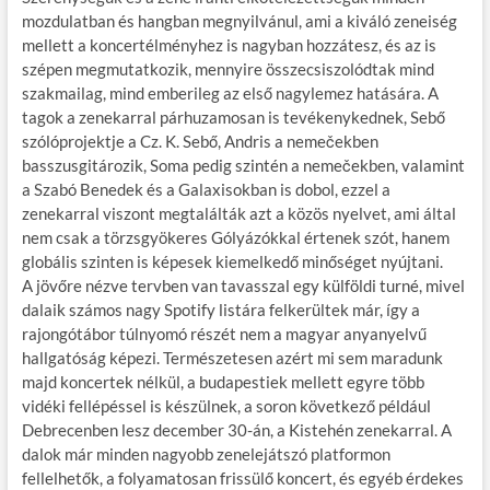
mozdulatban és hangban megnyilvánul, ami a kiváló zeneiség
mellett a koncertélményhez is nagyban hozzátesz, és az is
szépen megmutatkozik, mennyire összecsiszolódtak mind
szakmailag, mind emberileg az első nagylemez hatására. A
tagok a zenekarral párhuzamosan is tevékenykednek, Sebő
szólóprojektje a Cz. K. Sebő, Andris a nemečekben
basszusgitározik, Soma pedig szintén a nemečekben, valamint
a Szabó Benedek és a Galaxisokban is dobol, ezzel a
zenekarral viszont megtalálták azt a közös nyelvet, ami által
nem csak a törzsgyökeres Gólyázókkal értenek szót, hanem
globális szinten is képesek kiemelkedő minőséget nyújtani.
A jövőre nézve tervben van tavasszal egy külföldi turné, mivel
dalaik számos nagy Spotify listára felkerültek már, így a
rajongótábor túlnyomó részét nem a magyar anyanyelvű
hallgatóság képezi. Természetesen azért mi sem maradunk
majd koncertek nélkül, a budapestiek mellett egyre több
vidéki fellépéssel is készülnek, a soron következő például
Debrecenben lesz december 30-án, a Kistehén zenekarral. A
dalok már minden nagyobb zenelejátszó platformon
fellelhetők, a folyamatosan frissülő koncert, és egyéb érdekes