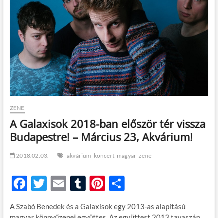
t
o
n
ZENE
A Galaxisok 2018-ban először tér vissza
Budapestre! – Március 23, Akvárium!
2018.02.03.
akvárium
koncert
magyar
zene
F
T
E
T
Pi
O
ac
w
m
u
nt
ss
A Szabó Benedek és a Galaxisok egy 2013-as alapítású
e
itt
ail
m
er
za
magyar könnyűzenei együttes. Az együttest 2013 tavaszán