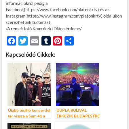
információkról pedig a
Facebook(https://www.facebook.com/platonkrtv) és az
Instagram(https://www.instagram.com/platonkrtv) oldalukon
szerezhetünk tudomást.
/A remek fotó Komróczki Diána érdeme/
F
T
E
T
Pi
O
ac
w
m
u
nt
ss
Kapcsolódó Cikkek:
e
itt
ail
m
er
za
b
er
bl
es
m
o
r
t
e
o
g
k
Újabb önálló koncerttel
DUPLA BULIVAL
tér vissza a Sum 41 a
ÉRKEZIK BUDAPESTRE
Budapest Parkba!
FRITZ KALKBRENNER
ÁPRILISBAN –