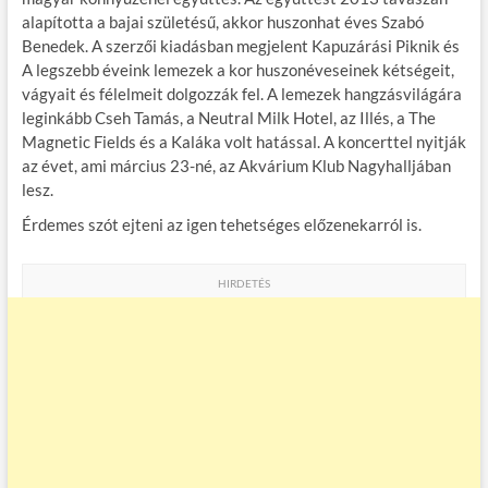
b
er
bl
es
m
alapította a bajai születésű, akkor huszonhat éves Szabó
Benedek. A szerzői kiadásban megjelent Kapuzárási Piknik és
o
r
t
e
A legszebb éveink lemezek a kor huszonéveseinek kétségeit,
o
g
vágyait és félelmeit dolgozzák fel. A lemezek hangzásvilágára
leginkább Cseh Tamás, a Neutral Milk Hotel, az Illés, a The
k
Magnetic Fields és a Kaláka volt hatással. A koncerttel nyitják
az évet, ami március 23-né, az Akvárium Klub Nagyhalljában
lesz.
Érdemes szót ejteni az igen tehetséges előzenekarról is.
HIRDETÉS