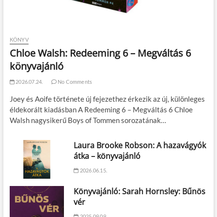
KÖNYV
Chloe Walsh: Redeeming 6 – Megváltás 6
könyvajánló
2026.07.24.
No Comments
Joey és Aoife története új fejezethez érkezik az új, különleges
éldekorált kiadásban A Redeeming 6 – Megváltás 6 Chloe
Walsh nagysikerű Boys of Tommen sorozatának…
Laura Brooke Robson: A hazavágyók
átka – könyvajánló
2026.06.15.
Könyvajánló: Sarah Hornsley: Bűnös
vér
2025.09.09.