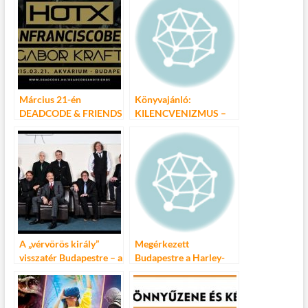
Akvárium Klub – 2015.
április 16-17.
Március 21-én
Könyvajánló:
DEADCODE & FRIENDS
KILENCVENIZMUS –
az Akvárium Klubban!
Vissza a 90-es évekbe!
A „vérvörös király”
Megérkezett
visszatér Budapestre – a
Budapestre a Harley-
Müpában lép fel a King
Davidson Street 750
Crimson!