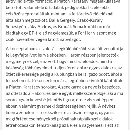
aktív indie-folk formáció, a Platon Karataev megalakulásával
betöltött valamiféle űrt, dalaik pedig sokkal szélesebb
célközönségre találtak, mint ami a feltörekvő előadóknál
általában megszokott. Balla Gergely, Czakó-Kuraly
Sebestyén, Jáky András, és Bradák Soma korábban már
kiadtak egy EP-t, első nagylemezük, a For Her viszont még
csak november végén látott napvilágot.
A konceptalbum a szakítás legkülönbözőbb stációit vonultatja
fel, egyfajta ívet leírva eközben. Három részben jelentették
meg, melynek célja az volt, hogy mind az előadók, mind a
közönség több figyelmet tudjon fordítani az egyes dalokra, az
ötlet sikeressége pedig a Kuplungban be is igazolódott, ahol a
lemezbemutató koncerten már a legtöbben kívülről kántálták
a Platon Karataev sorokat. A zenekarnak a neve is beszédes,
az ötletadó a Háború és béke egyik mellékszereplője, aki a mű
során ugyan kevésbé jelentős figura, ereje viszont éppen
ebben, valamint gyermeki őszinteségében rejlik. A névhez
hűen a zenekar is törekszik erre az őszinteségre, ugyanis
megtörtént eseményekből próbálnak táplálkozni a dalok
létrehozásakor. Tematikailag az EP, és a nagylemez is ezt az