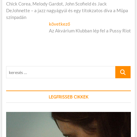
cikk:
Chick Corea, Melody Gardot, John Scofield és Jack
navigáció
DeJohnette – a jazz nagyágyúi és egy titokzatos díva a Müpa
színpadán
Következő
következő
cikk:
Az Akvárium Klubban lép fel a Pussy Riot
keresés
…
LEGFRISSEB CIKKEK