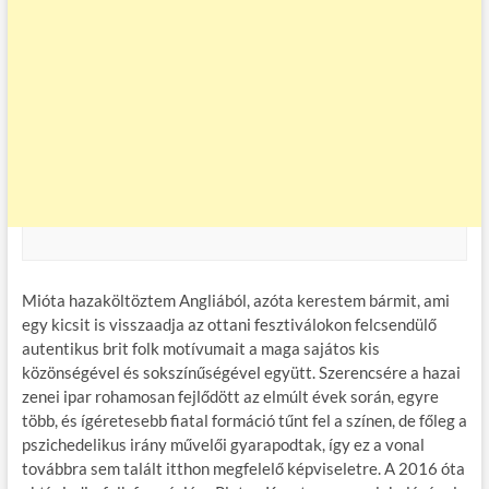
Mióta hazaköltöztem Angliából, azóta kerestem bármit, ami
egy kicsit is visszaadja az ottani fesztiválokon felcsendülő
autentikus brit folk motívumait a maga sajátos kis
közönségével és sokszínűségével együtt. Szerencsére a hazai
zenei ipar rohamosan fejlődött az elmúlt évek során, egyre
több, és ígéretesebb fiatal formáció tűnt fel a színen, de főleg a
pszichedelikus irány művelői gyarapodtak, így ez a vonal
továbbra sem talált itthon megfelelő képviseletre. A 2016 óta