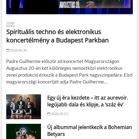
ZENE
Spirituális techno és elektronikus
koncertélmény a Budapest Parkban
2026.06.30.
Padre Guilherme először ad koncertet Magyarországon
Augusztus 20-án két különleges nemzetközi elektronikus
zenei produkció érkezik a Budapest Park nagyszínpadára. Első
magyarországi koncertjét adja Padre Guilherme…
Egy új éra kezdete – itt az aurevoir.
legújabb dala és klipje, a ‘száz év’
2026.05.25.
Új albummal jelentkezik a Bohemian
Betyars