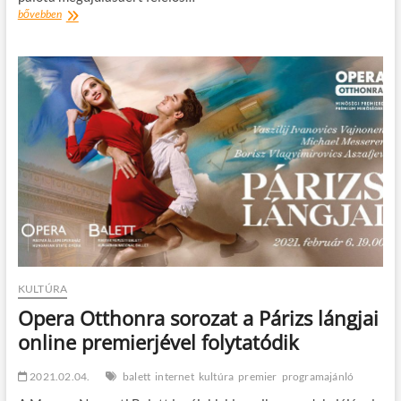
The
bővebben
Art
Around
us
–
Képek
a
volt
Balettintézetből
fotókiállítás
KULTÚRA
Opera Otthonra sorozat a Párizs lángjai
online premierjével folytatódik
2021.02.04.
balett
internet
kultúra
premier
programajánló