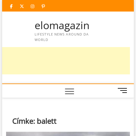
Skip
facebook
twitter
instagram
googleplus
pinterest
to
content
elomagazin
LIFESTYLE NEWS AROUND DA
WORLD
M
e
n
u
B
Címke:
balett
u
t