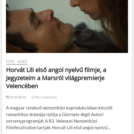
FOTÓ - VIDEÓ
Horvát Lili első angol nyelvű filmje, a
Jegyzeteim a Marsról világpremierje
Velencében
2026.08.04.
No Comments
A magyar rendező nemzetközi koprodukcióban készült
romantikus drámája nyitja a Giornate degli Autori
versenyprogramját A 83. Velencei Nemzetközi
Filmfesztiválon tartják Horvát Lili első angol nyelvű…