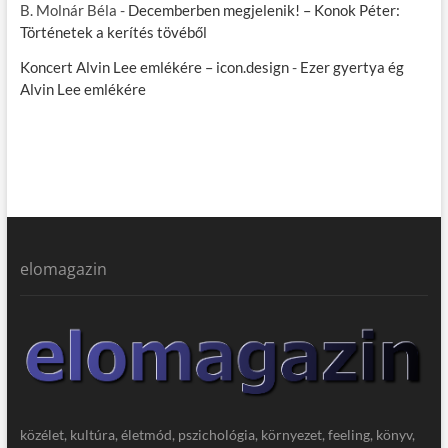
B. Molnár Béla
-
Decemberben megjelenik! – Konok Péter:
Történetek a kerítés tövéből
Koncert Alvin Lee emlékére – icon.design
-
Ezer gyertya ég
Alvin Lee emlékére
elomagazin
közélet, kultúra, életmód, pszichológia, környezet, feeling, könyv,