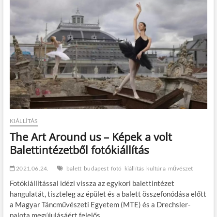
t
o
n
KIÁLLÍTÁS
The Art Around us – Képek a volt
Balettintézetből fotókiállítás
2021.06.24.
balett
budapest
fotó
kiállítás
kultúra
művészet
Fotókiállítással idézi vissza az egykori balettintézet
hangulatát, tiszteleg az épület és a balett összefonódása előtt
a Magyar Táncművészeti Egyetem (MTE) és a Drechsler-
palota megújulásáért felelős…