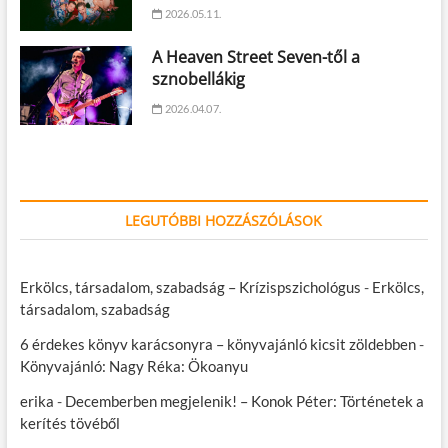
2026.05.11.
A Heaven Street Seven-től a
sznobellákig
2026.04.07.
LEGUTÓBBI HOZZÁSZÓLÁSOK
Erkölcs, társadalom, szabadság – Krízispszichológus
-
Erkölcs,
társadalom, szabadság
6 érdekes könyv karácsonyra – könyvajánló kicsit zöldebben
-
Könyvajánló: Nagy Réka: Ökoanyu
erika
-
Decemberben megjelenik! – Konok Péter: Történetek a
kerítés tövéből