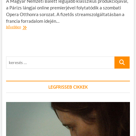
A Magyar Nemzeti Balett legújabb klasszikus produkciójával,
a Párizs lángjai online premierjével folytatódik a szombati
Opera Otthonra sorozat. A fizetős streamszolgáltatásban a
francia forradalom idején…
Opera
bővebben
Otthonra
sorozat
a
Párizs
lángjai
keresés
online
premierjével
…
folytatódik
LEGFRISSEB CIKKEK