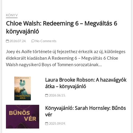
KÖNYV
Chloe Walsh: Redeeming 6 – Megváltás 6
könyvajánló
2026.07.24.
No Comments
Joey és Aoife története új fejezethez érkezik az új, különleges
éldekorált kiadásban A Redeeming 6 – Megváltás 6 Chloe
Walsh nagysikerű Boys of Tommen sorozatának…
Laura Brooke Robson: A hazavágyók
átka – könyvajánló
2026.06.15.
Könyvajánló: Sarah Hornsley: Bűnös
vér
2025.09.09.