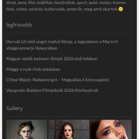
divat, zene, film, kiállítás, fesztiválok, sport, autó, motor, humor,
fotó, video, színház, kultúrsokk, enteriőr, meg amit akartok
legfrissebb
Horvát Lili első angol nyelvű filmje, a Jegyzeteim a Marsról
világpremierje Velencében
Magyar nézők kedvenc filmjei 2026 első felében
Meggy a nyári hidratálásban
Chloe Walsh: Redeeming 6 – Megváltás 6 könyvajánló
Veszprém-Balaton Filmpiknik 2026 filmfesztivál
Gallery