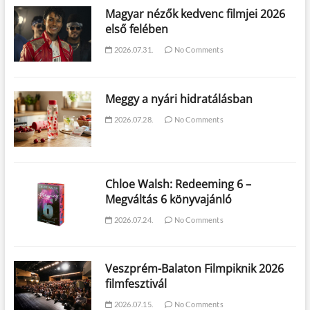
Magyar nézők kedvenc filmjei 2026
első felében
2026.07.31.
No Comments
Meggy a nyári hidratálásban
2026.07.28.
No Comments
Chloe Walsh: Redeeming 6 –
Megváltás 6 könyvajánló
2026.07.24.
No Comments
Veszprém-Balaton Filmpiknik 2026
filmfesztivál
2026.07.15.
No Comments