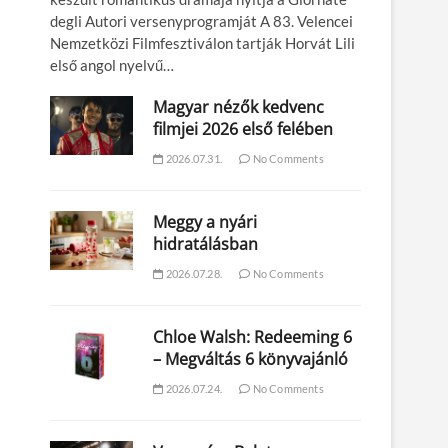
degli Autori versenyprogramját A 83. Velencei
Nemzetközi Filmfesztiválon tartják Horvát Lili
első angol nyelvű…
Magyar nézők kedvenc
filmjei 2026 első felében
2026.07.31.
No Comments
Meggy a nyári
hidratálásban
2026.07.28.
No Comments
Chloe Walsh: Redeeming 6
– Megváltás 6 könyvajánló
2026.07.24.
No Comments