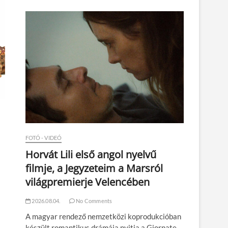
n
FOTÓ - VIDEÓ
Horvát Lili első angol nyelvű
filmje, a Jegyzeteim a Marsról
világpremierje Velencében
2026.08.04.
No Comments
A magyar rendező nemzetközi koprodukcióban
készült romantikus drámája nyitja a Giornate