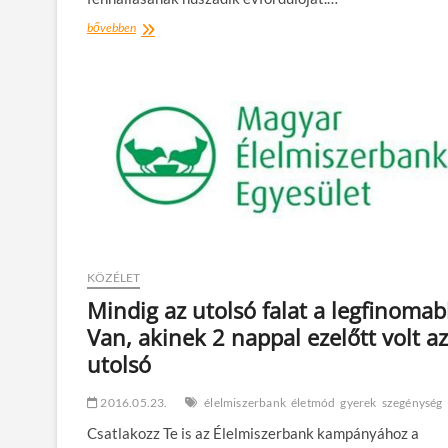
288
bővebben
millió
adag
élelmiszert
adományozott
a
magyar
Élelmizerbank
Egyesület
20
év
alatt
KÖZÉLET
Mindig az utolsó falat a legfinoma
Van, akinek 2 nappal ezelőtt volt az
utolsó
2016.05.23.
élelmiszerbank
életmód
gyerek
szegénység
Csatlakozz Te is az Élelmiszerbank kampányához a