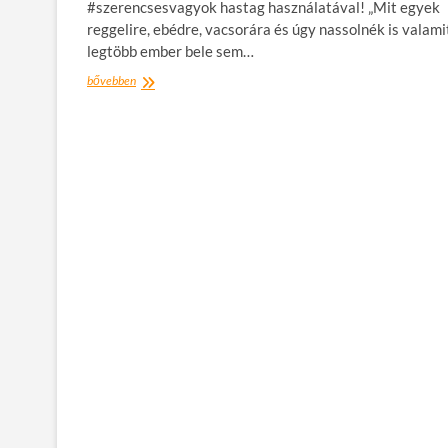
#szerencsesvagyok hastag használatával! „Mit egyek
reggelire, ebédre, vacsorára és úgy nassolnék is valamit
legtöbb ember bele sem…
Mindig
bővebben
az
utolsó
falat
a
legfinomabb…
Van,
akinek
2
nappal
ezelőtt
volt
az
utolsó