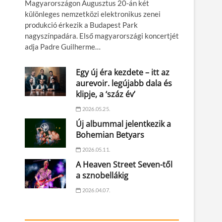
Magyarországon Augusztus 20-án két
különleges nemzetközi elektronikus zenei
produkció érkezik a Budapest Park
nagyszínpadára. Első magyarországi koncertjét
adja Padre Guilherme…
Egy új éra kezdete – itt az
aurevoir. legújabb dala és
klipje, a ‘száz év’
2026.05.25.
Új albummal jelentkezik a
Bohemian Betyars
2026.05.11.
A Heaven Street Seven-től
a sznobellákig
2026.04.07.