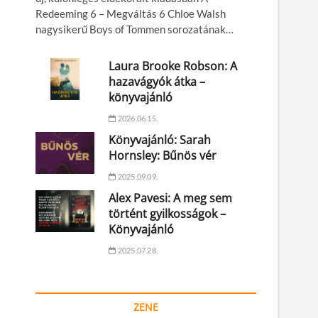
Redeeming 6 – Megváltás 6 Chloe Walsh
nagysikerű Boys of Tommen sorozatának…
Laura Brooke Robson: A
hazavágyók átka –
könyvajánló
2026.06.15.
Könyvajánló: Sarah
Hornsley: Bűnös vér
2025.09.09.
Alex Pavesi: A meg sem
történt gyilkosságok –
Könyvajánló
2025.07.28.
ZENE