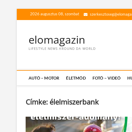
Skip
2026 augusztus 08, szombat
szerkesztoseg@elomaga
to
content
elomagazin
LIFESTYLE NEWS AROUND DA WORLD
AUTÓ – MOTOR
ÉLETMÓD
FOTÓ – VIDEÓ
H
Címke:
élelmiszerbank