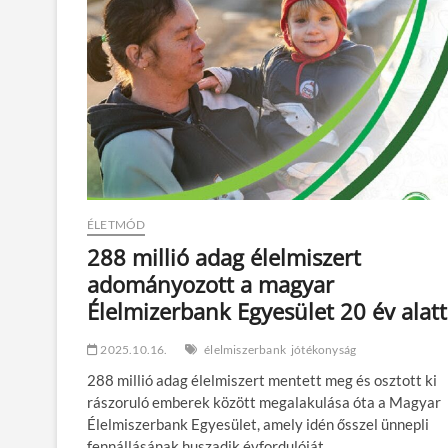
ÉLETMÓD
288 millió adag élelmiszert
adományozott a magyar
Élelmizerbank Egyesület 20 év alatt
2025.10.16.
élelmiszerbank
jótékonyság
288 millió adag élelmiszert mentett meg és osztott ki
rászoruló emberek között megalakulása óta a Magyar
Élelmiszerbank Egyesület, amely idén ősszel ünnepli
fennállásának huszadik évfordulóját.…