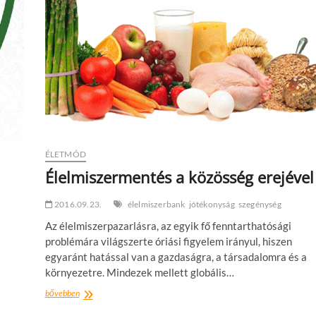
ÉLETMÓD
Élelmiszermentés a közösség erejével
2016.09.23.
élelmiszerbank
jótékonyság
szegénység
Az élelmiszerpazarlásra, az egyik fő fenntarthatósági
problémára világszerte óriási figyelem irányul, hiszen
egyaránt hatással van a gazdaságra, a társadalomra és a
környezetre. Mindezek mellett globális…
Élelmiszermentés
bővebben
a