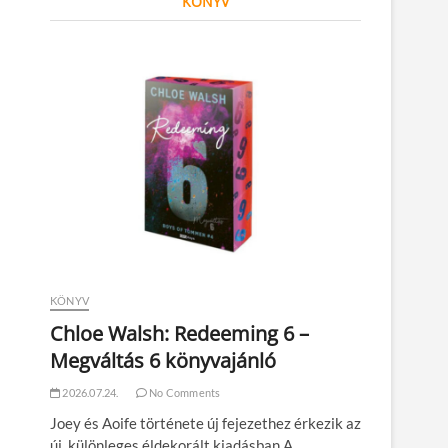
KÖNYV
KÖNYV
Chloe Walsh: Redeeming 6 –
Megváltás 6 könyvajánló
2026.07.24.
No Comments
Joey és Aoife története új fejezethez érkezik az
új, különleges éldekorált kiadásban A