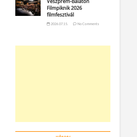
Veszprém-Balaton
Filmpiknik 2026
filmfesztivál
2026.07.15.
No Comments