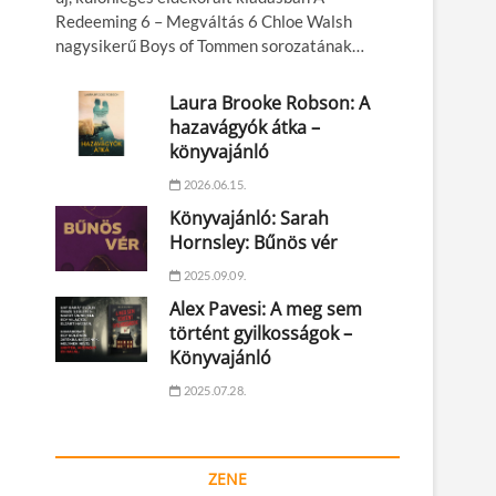
Redeeming 6 – Megváltás 6 Chloe Walsh
nagysikerű Boys of Tommen sorozatának…
Laura Brooke Robson: A
hazavágyók átka –
könyvajánló
2026.06.15.
Könyvajánló: Sarah
Hornsley: Bűnös vér
2025.09.09.
Alex Pavesi: A meg sem
történt gyilkosságok –
Könyvajánló
2025.07.28.
ZENE