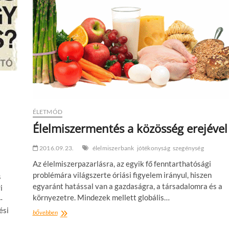
ÉLETMÓD
Élelmiszermentés a közösség erejével
2016.09.23.
élelmiszerbank
jótékonyság
szegénység
Az élelmiszerpazarlásra, az egyik fő fenntarthatósági
problémára világszerte óriási figyelem irányul, hiszen
s
egyaránt hatással van a gazdaságra, a társadalomra és a
i
környezetre. Mindezek mellett globális…
-
ési
Élelmiszermentés
bővebben
a