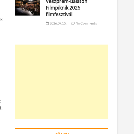
Veszprém-Balaton
Filmpiknik 2026
filmfesztivál
ak
2026.07.15.
No Comments
t
t.