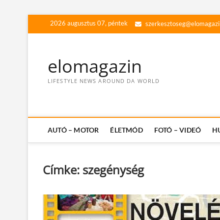
Skip
2026 augusztus 07, péntek
szerkesztoseg@elomagazi
to
content
elomagazin
LIFESTYLE NEWS AROUND DA WORLD
AUTÓ – MOTOR
ÉLETMÓD
FOTÓ – VIDEÓ
H
Címke:
szegénység