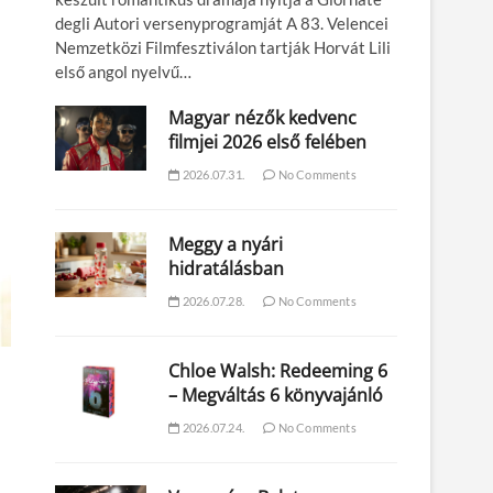
degli Autori versenyprogramját A 83. Velencei
Nemzetközi Filmfesztiválon tartják Horvát Lili
első angol nyelvű…
Magyar nézők kedvenc
filmjei 2026 első felében
2026.07.31.
No Comments
Meggy a nyári
hidratálásban
2026.07.28.
No Comments
Chloe Walsh: Redeeming 6
– Megváltás 6 könyvajánló
2026.07.24.
No Comments