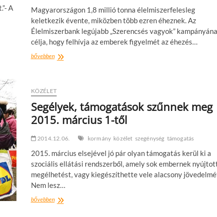
.”- A
Magyarországon 1,8 millió tonna élelmiszerfelesleg
keletkezik évente, miközben több ezren éheznek. Az
Élelmiszerbank legújabb „Szerencsés vagyok” kampányán
célja, hogy felhívja az emberek figyelmét az éhezés…
„Szerencsés
bővebben
vagyok”
–
Élelmiszerbank
figyelemfelhívó
KÖZÉLET
kampány
Segélyek, támogatások szűnnek meg
2015. március 1-től
2014.12.06.
kormány
közélet
szegénység
támogatás
2015. március elsejével jó pár olyan támogatás kerül ki a
szociális ellátási rendszerből, amely sok embernek nyújtot
megélhetést, vagy kiegészíthette vele alacsony jövedelmé
Nem lesz…
Segélyek,
bővebben
támogatások
szűnnek