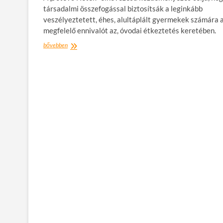
rászoruló
társadalmi összefogással biztosítsák a leginkább
gyermekeken
veszélyeztetett, éhes, alultáplált gyermekek számára 
megfelelő ennivalót az, óvodai étkeztetés keretében.
„Jótevő
bővebben
hetek”
jótékonysági
akció
óvodáknak