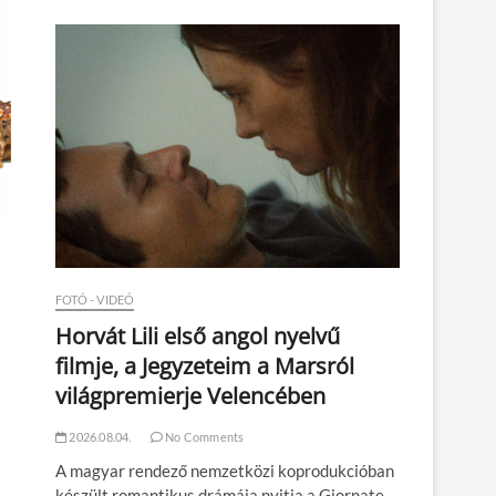
n
FOTÓ - VIDEÓ
Horvát Lili első angol nyelvű
filmje, a Jegyzeteim a Marsról
világpremierje Velencében
2026.08.04.
No Comments
A magyar rendező nemzetközi koprodukcióban
készült romantikus drámája nyitja a Giornate