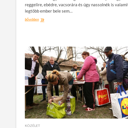
reggelire, ebédre, vacsorára és úgy nassolnék is valamit
legtöbb ember bele sem…
Mindig
bővebben
az
utolsó
falat
a
legfinomabb…
Van,
akinek
2
nappal
ezelőtt
volt
az
utolsó
KÖZÉLET