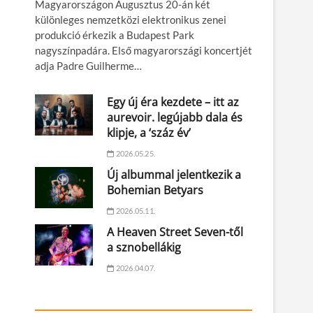
Magyarországon Augusztus 20-án két
különleges nemzetközi elektronikus zenei
produkció érkezik a Budapest Park
nagyszínpadára. Első magyarországi koncertjét
adja Padre Guilherme…
Egy új éra kezdete – itt az
aurevoir. legújabb dala és
klipje, a ‘száz év’
2026.05.25.
Új albummal jelentkezik a
Bohemian Betyars
2026.05.11.
A Heaven Street Seven-től
a sznobellákig
2026.04.07.