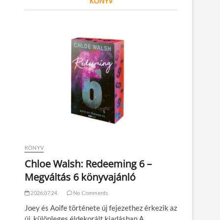
KÖNYV
KÖNYV
Chloe Walsh: Redeeming 6 –
Megváltás 6 könyvajánló
2026.07.24.
No Comments
Joey és Aoife története új fejezethez érkezik az
új, különleges éldekorált kiadásban A