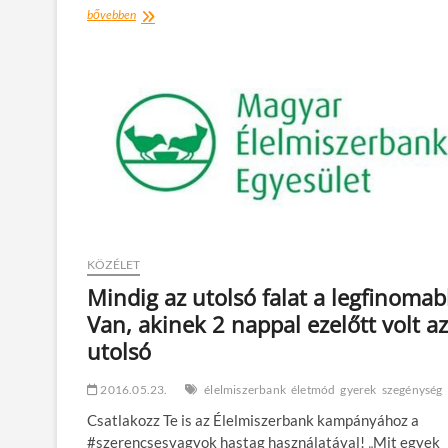
Növelés,
bővebben
vagy
nevelés
–
közösségalakító
tevékenységek
Magyarország
hátrányos
helyzetű
térségeiben
KÖZÉLET
Mindig az utolsó falat a legfinoma
Van, akinek 2 nappal ezelőtt volt az
utolsó
2016.05.23.
élelmiszerbank
életmód
gyerek
szegénység
Csatlakozz Te is az Élelmiszerbank kampányához a
#szerencsesvagyok hastag használatával! „Mit egyek