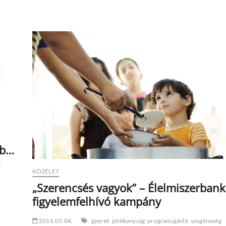
közösség
erejével
bb…
KÖZÉLET
„Szerencsés vagyok” – Élelmiszerbank
figyelemfelhívó kampány
2016.05.04.
gyerek
jótékonyság
programajánló
szegénység