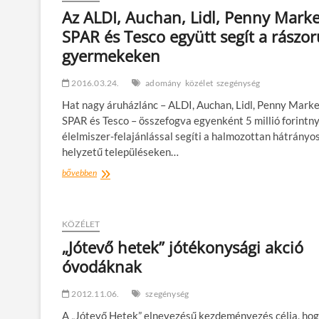
Az ALDI, Auchan, Lidl, Penny Marke
SPAR és Tesco együtt segít a rászor
gyermekeken
2016.03.24.
adomány
közélet
szegénység
Hat nagy áruházlánc – ALDI, Auchan, Lidl, Penny Marke
SPAR és Tesco – összefogva egyenként 5 millió forintny
élelmiszer-felajánlással segíti a halmozottan hátrányo
helyzetű településeken…
Az
bővebben
ALDI,
Auchan,
Lidl,
Penny
KÖZÉLET
Market,
„Jótevő hetek” jótékonysági akció
SPAR
óvodáknak
és
Tesco
együtt
2012.11.06.
szegénység
segít
a
A „Jótevő Hetek” elnevezésű kezdeményezés célja, ho