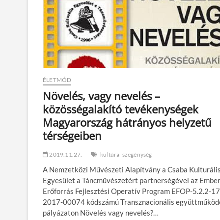
ÉLETMÓD
Növelés, vagy nevelés –
közösségalakító tevékenységek
Magyarország hátrányos helyzetű
térségeiben
2019.11.27.
kultúra
szegénység
A Nemzetközi Művészeti Alapítvány a Csaba Kulturáli
Egyesület a Táncművészetért partnerségével az Ember
Erőforrás Fejlesztési Operatív Program EFOP-5.2.2-17
2017-00074 kódszámú Transznacionális együttműköd
pályázaton Növelés vagy nevelés?…