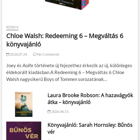
KÖNYV
Chloe Walsh: Redeeming 6 – Megváltás 6
könyvajánló
2026.07.24.
No Comments
Joey és Aoife története új fejezethez érkezik az új, különleges
éldekorált kiadásban A Redeeming 6 – Megváltás 6 Chloe
Walsh nagysikerű Boys of Tommen sorozatának…
Laura Brooke Robson: A hazavágyók
átka – könyvajánló
2026.06.15.
Könyvajánló: Sarah Hornsley: Bűnös
vér