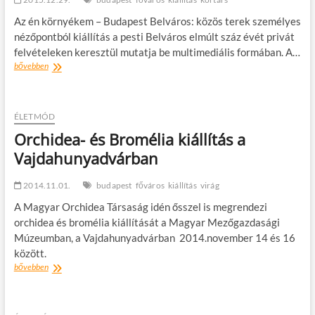
Az én környékem – Budapest Belváros: közös terek személyes
nézőpontból kiállítás a pesti Belváros elmúlt száz évét privát
felvételeken keresztül mutatja be multimediális formában. A…
Kiállítás:
bővebben
Az
én
környékem
–
ÉLETMÓD
Budapest
Orchidea- és Bromélia kiállítás a
Belváros
Vajdahunyadvárban
2014.11.01.
budapest
főváros
kiállítás
virág
A Magyar Orchidea Társaság idén ősszel is megrendezi
orchidea és bromélia kiállítását a Magyar Mezőgazdasági
Múzeumban, a Vajdahunyadvárban 2014.november 14 és 16
között.
Orchidea-
bővebben
és
Bromélia
kiállítás