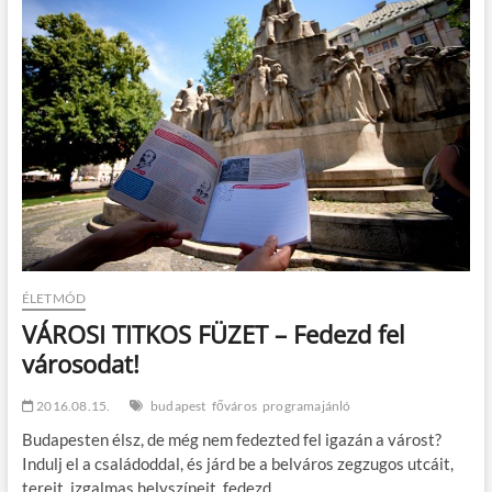
t
o
n
ÉLETMÓD
VÁROSI TITKOS FÜZET – Fedezd fel
városodat!
2016.08.15.
budapest
főváros
programajánló
Budapesten élsz, de még nem fedezted fel igazán a várost?
Indulj el a családoddal, és járd be a belváros zegzugos utcáit,
tereit, izgalmas helyszíneit, fedezd…