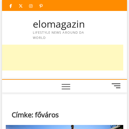
Skip
facebook
twitter
instagram
googleplus
pinterest
to
content
elomagazin
LIFESTYLE NEWS AROUND DA
WORLD
M
e
n
u
B
Címke:
főváros
u
t