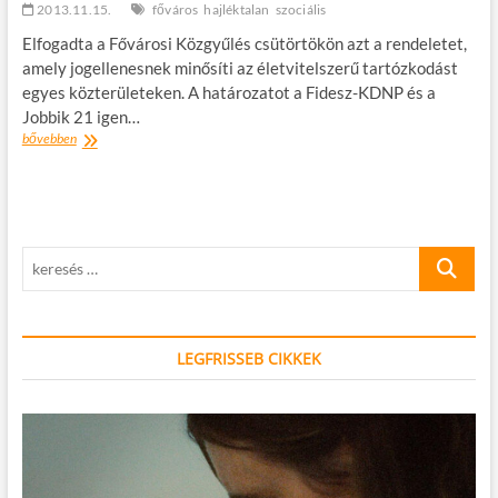
2013.11.15.
memóriajáték
főváros
hajléktalan
szociális
okostelefonra
Elfogadta a Fővárosi Közgyűlés csütörtökön azt a rendeletet,
amely jogellenesnek minősíti az életvitelszerű tartózkodást
egyes közterületeken. A határozatot a Fidesz-KDNP és a
Jobbik 21 igen…
Hajléktalanok:
bővebben
nem!
keresés
…
LEGFRISSEB CIKKEK