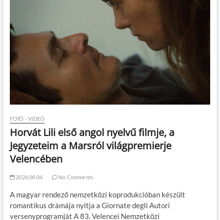
FOTÓ - VIDEÓ
Horvát Lili első angol nyelvű filmje, a
Jegyzeteim a Marsról világpremierje
Velencében
2026.08.04.
No Comments
A magyar rendező nemzetközi koprodukcióban készült
romantikus drámája nyitja a Giornate degli Autori
versenyprogramját A 83. Velencei Nemzetközi