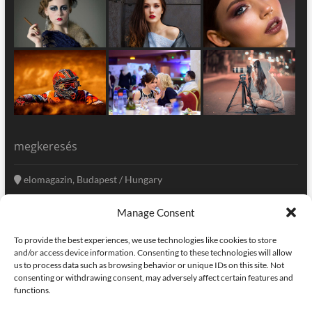
megkeresés
elomagazin, Budapest / Hungary
+36 20 333-6009
Manage Consent
szerkesztoseg@elomagazin.com
To provide the best experiences, we use technologies like cookies to store
elomagazin
and/or access device information. Consenting to these technologies will allow
us to process data such as browsing behavior or unique IDs on this site. Not
consenting or withdrawing consent, may adversely affect certain features and
functions.
facebook
twitter
instagram
googleplus
pinterest