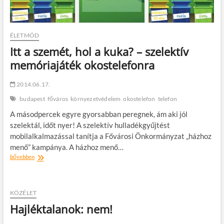
Alternative?
ÉLETMÓD
Itt a szemét, hol a kuka? – szelektív
memóriajáték okostelefonra
2014.06.17.
budapest
főváros
környezetvédelem
okostelefon
telefon
A másodpercek egyre gyorsabban peregnek, ám aki jól
szelektál, időt nyer! A szelektív hulladékgyűjtést
mobilalkalmazással tanítja a Fővárosi Önkormányzat „házhoz
menő” kampánya. A házhoz menő…
Itt
bővebben
a
szemét,
hol
a
KÖZÉLET
kuka?
Hajléktalanok: nem!
–
szelektív