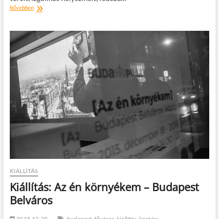
VÁROSI
bővebben
TITKOS
FÜZET
–
Fedezd
fel
városodat!
KIÁLLÍTÁS
Kiállítás: Az én környékem – Budapest
Belváros
2015.12.29.
budapest
főváros
kiállítás
kortárs