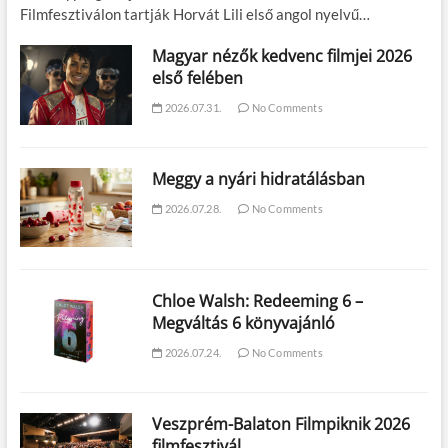
Filmfesztiválon tartják Horvát Lili első angol nyelvű…
Magyar nézők kedvenc filmjei 2026
első felében
2026.07.31.
No Comments
Meggy a nyári hidratálásban
2026.07.28.
No Comments
Chloe Walsh: Redeeming 6 –
Megváltás 6 könyvajánló
2026.07.24.
No Comments
Veszprém-Balaton Filmpiknik 2026
filmfesztivál