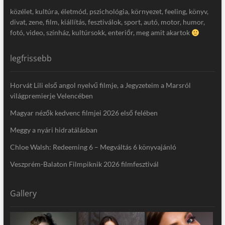
közélet, kultúra, életmód, pszichológia, környezet, feeling, könyv,
divat, zene, film, kiállítás, fesztiválok, sport, autó, motor, humor,
fotó, video, színház, kultúrsokk, enteriőr, meg amit akartok
legfrissebb
Horvát Lili első angol nyelvű filmje, a Jegyzeteim a Marsról
világpremierje Velencében
Magyar nézők kedvenc filmjei 2026 első felében
Meggy a nyári hidratálásban
Chloe Walsh: Redeeming 6 – Megváltás 6 könyvajánló
Veszprém-Balaton Filmpiknik 2026 filmfesztivál
Gallery