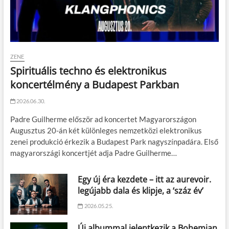
ZENE
Spirituális techno és elektronikus
koncertélmény a Budapest Parkban
2026.06.30.
Padre Guilherme először ad koncertet Magyarországon
Augusztus 20-án két különleges nemzetközi elektronikus
zenei produkció érkezik a Budapest Park nagyszínpadára. Első
magyarországi koncertjét adja Padre Guilherme…
Egy új éra kezdete – itt az aurevoir.
legújabb dala és klipje, a ‘száz év’
2026.05.25.
Új albummal jelentkezik a Bohemian