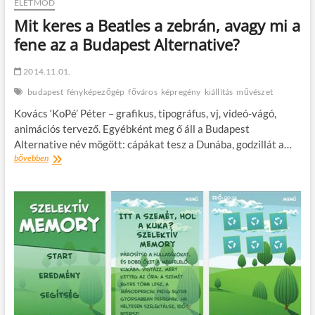
a
ÉLETMÓD
Vajdahunyadvárban
Mit keres a Beatles a zebrán, avagy mi a
fene az a Budapest Alternative?
2014.11.01.
budapest
fényképezőgép
főváros
képregény
kiállítás
művészet
Kovács ‘KoPé’ Péter – grafikus, tipográfus, vj, videó-vágó,
animációs tervező. Egyébként meg ő áll a Budapest
Alternative név mögött: cápákat tesz a Dunába, godzillát a…
Mit
bővebben
keres
a
Beatles
a
zebrán,
avagy
mi
a
fene
az
a
Budapest