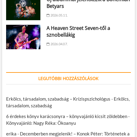
Betyars
2026.05.11.
A Heaven Street Seven-től a
sznobellákig
2026.04.07.
LEGUTÓBBI HOZZÁSZÓLÁSOK
Erkölcs, társadalom, szabadság – Krízispszichológus
-
Erkölcs,
társadalom, szabadság
6 érdekes könyv karácsonyra – könyvajánló kicsit zöldebben
-
Könyvajánló: Nagy Réka: Ökoanyu
erika
-
Decemberben megjelenik! – Konok Péter: Történetek a