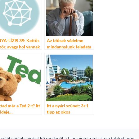
YA-LÍZIS 39: Kettős
Az idősek védelme
kör, avagy hol vannak
mindannyiunk feladata
kem jó cipőim???
Ne hunyjunk szemet az
időskori bántalmazás
felett!
ttad már a Ted 2-t? Itt
Itt a nyári szünet: 3+1
 ideje…
tipp az okos
időbeosztáshoz – A 11
hetes magyar vakáció
nincs a top 10-ben
Európában
további ajánlatainkat közvetlenül a Libri webáruházában találod meg.