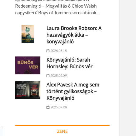
Redeeming 6 – Megváltás 6 Chloe Walsh
nagysikerű Boys of Tommen sorozatának…
Laura Brooke Robson: A
hazavágyók átka –
könyvajánló
2026.06.15.
Könyvajánló: Sarah
Hornsley: Bűnös vér
2025.09.09.
Alex Pavesi: A meg sem
történt gyilkosságok –
Könyvajánló
2025.07.28.
ZENE