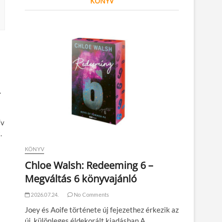
KÖNYV
.
ív
.
KÖNYV
Chloe Walsh: Redeeming 6 –
Megváltás 6 könyvajánló
2026.07.24.
No Comments
Joey és Aoife története új fejezethez érkezik az
új, különleges éldekorált kiadásban A