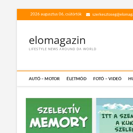
Skip
2026 augusztus 06, csütörtök
szerkesztoseg@elomag
to
content
elomagazin
LIFESTYLE NEWS AROUND DA WORLD
AUTÓ – MOTOR
ÉLETMÓD
FOTÓ – VIDEÓ
H