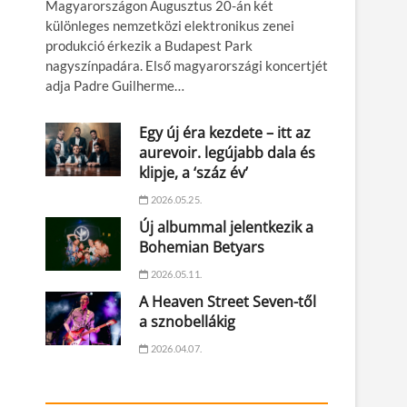
Magyarországon Augusztus 20-án két
különleges nemzetközi elektronikus zenei
produkció érkezik a Budapest Park
nagyszínpadára. Első magyarországi koncertjét
adja Padre Guilherme…
Egy új éra kezdete – itt az
aurevoir. legújabb dala és
klipje, a ‘száz év’
2026.05.25.
Új albummal jelentkezik a
Bohemian Betyars
2026.05.11.
A Heaven Street Seven-től
a sznobellákig
2026.04.07.