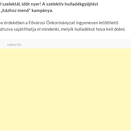
szelektál, időt nyer! A szelektív hulladékgyűjtést
t „házhoz menő” kampánya.
ése érdekében a Fővárosi Önkormányzat ingyenesen letölthető
átszva sajátíthatja el mindenki, melyik hulladékot hova kell dobni.
HIRDETÉS