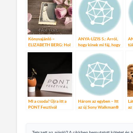
o
r
t
e
o
g
k
Könyvajánló –
ANYA-LÍZIS 5.: Arról,
AN
ELIZABETH BERG: Hol
hogy kinek mi fáj, hogy
tü
volt, hol nem volt…
fáj, hol fáj?
ne
MI a csoda? Újra itt a
Három az egyben – Itt
Lá
PONT Fesztivál
az új Sony Walkman®
az
WH széria
Tetszett az ajánló? A cikkben bemutatott kötetet és 