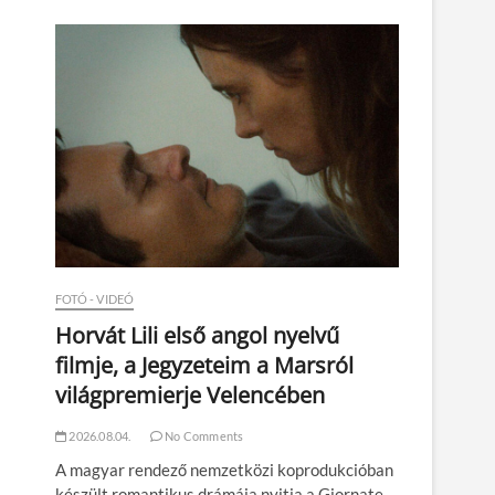
n
FOTÓ - VIDEÓ
Horvát Lili első angol nyelvű
filmje, a Jegyzeteim a Marsról
világpremierje Velencében
2026.08.04.
No Comments
A magyar rendező nemzetközi koprodukcióban
készült romantikus drámája nyitja a Giornate