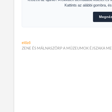
Kattints az alábbi gombra, é
Megnéze
Bejegyzés
Előző
előző
cikk:
ZENE ÉS MÁLNASZÖRP A MÚZEUMOK ÉJSZAKA ME
navigáció