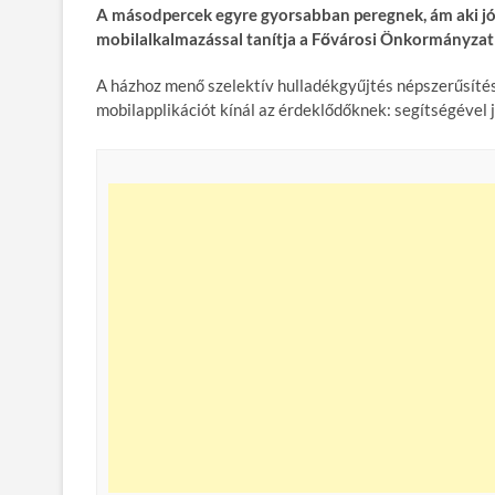
A másodpercek egyre gyorsabban peregnek, ám aki jól 
e
itt
ail
m
er
za
mobilalkalmazással tanítja a Fővárosi Önkormányza
b
er
bl
es
m
A házhoz menő szelektív hulladékgyűjtés népszerűsít
o
r
t
e
mobilapplikációt kínál az érdeklődőknek: segítségével j
o
g
k