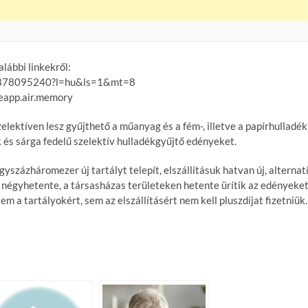
lábbi linkekről:
/id878095240?l=hu&ls=1&mt=8
reapp.air.memory
ektíven lesz gyűjthető a műanyag és a fém-, illetve a papírhulladék
és sárga fedelű szelektív hulladékgyűjtő edényeket.
yszázháromezer új tartályt telepít, elszállításuk hatvan új, alternat
négyhetente, a társasházas területeken hetente ürítik az edényeket
 a tartályokért, sem az elszállításért nem kell pluszdíjat fizetniük.