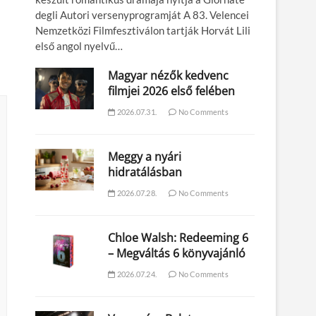
degli Autori versenyprogramját A 83. Velencei
Nemzetközi Filmfesztiválon tartják Horvát Lili
első angol nyelvű…
Magyar nézők kedvenc
filmjei 2026 első felében
2026.07.31.
No Comments
Meggy a nyári
hidratálásban
2026.07.28.
No Comments
Chloe Walsh: Redeeming 6
– Megváltás 6 könyvajánló
2026.07.24.
No Comments