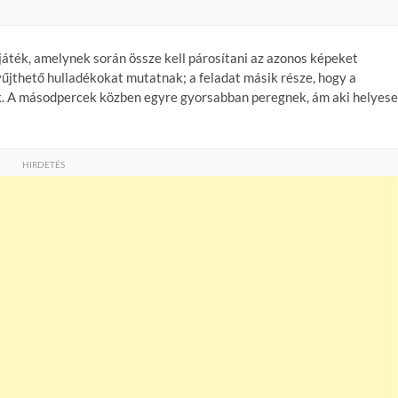
játék, amelynek során össze kell párosítani az azonos képeket
űjthető hulladékokat mutatnak; a feladat másik része, hogy a
k. A másodpercek közben egyre gyorsabban peregnek, ám aki helyes
HIRDETÉS