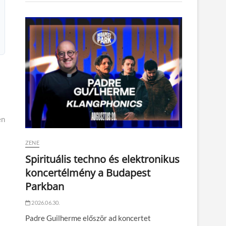
én
ZENE
Spirituális techno és elektronikus
koncertélmény a Budapest
Parkban
2026.06.30.
Padre Guilherme először ad koncertet