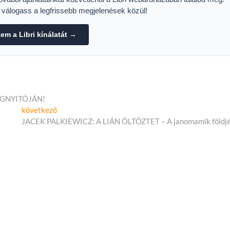
s válogass a legfrissebb megjelenések közül!
m a Libri kínálatát →
GNYITÓJÁN!
Következő
következő
cikk:
JACEK PALKIEWICZ: A LIÁN ÖLTÖZTET – A janomamik földj