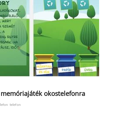
ív memóriajáték okostelefonra
lefon
telefon