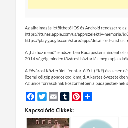
Az alkalmazás letölthető iOS és Android rendszerre az a
https://itunes.apple.com/us/app/szelektiv-memoria
https://play.google.com/store/apps/details?id=air.hu.c
A „házhoz menő” rendszerben Budapesten mindenhol szel
2014 végéig minden fővárosi háztartás megkapja a kék 
A Fővárosi Közterület-fenntartó Zrt. (FKF) összesen nég
üzemű célgép gondoskodik majd. A kertes övezetekben 
Az uniós forrásoknak köszönhetően a budapestieknek sem
F
T
E
T
Pi
O
ac
w
m
u
nt
ss
Kapcsolódó Cikkek:
e
itt
ail
m
er
za
b
er
bl
es
m