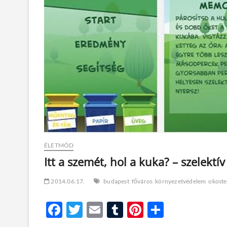
ÉLETMÓD
Itt a szemét, hol a kuka? – szelekt
2014.06.17.
budapest
főváros
környezetvédelem
okoste
F
T
E
T
Pi
O
ac
w
m
u
nt
ss