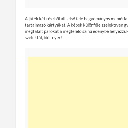
A játék két részből áll: első fele hagyományos memória
tartalmazó kártyákat. A képek különféle szelektíven gy
megtalált párokat a megfelelő színű edénybe helyezzü
szelektál, időt nyer!