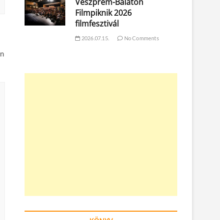
Veszprém-Balaton
Filmpiknik 2026
filmfesztivál
2026.07.15.
No Comments
en