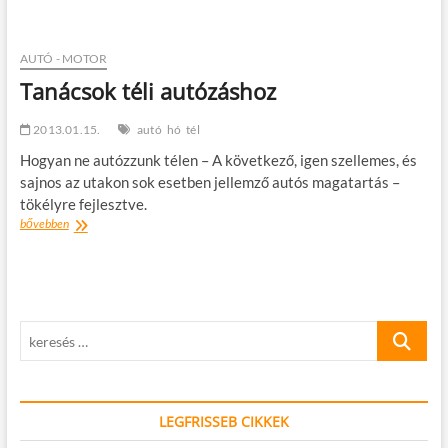
hó,
a
facebook
és
AUTÓ - MOTOR
én
Tanácsok téli autózáshoz
2013.01.15.
autó
hó
tél
Hogyan ne autózzunk télen – A következő, igen szellemes, és
sajnos az utakon sok esetben jellemző autós magatartás –
tökélyre fejlesztve.
Tanácsok
bővebben
téli
autózáshoz
keresés
…
LEGFRISSEB CIKKEK