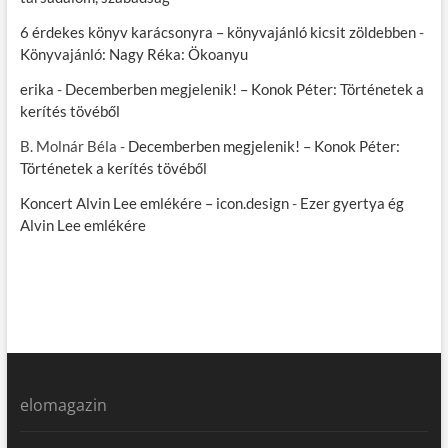
6 érdekes könyv karácsonyra – könyvajánló kicsit zöldebben
-
Könyvajánló: Nagy Réka: Ökoanyu
erika
-
Decemberben megjelenik! – Konok Péter: Történetek a
kerítés tövéből
B. Molnár Béla
-
Decemberben megjelenik! – Konok Péter:
Történetek a kerítés tövéből
Koncert Alvin Lee emlékére – icon.design
-
Ezer gyertya ég
Alvin Lee emlékére
elomagazin