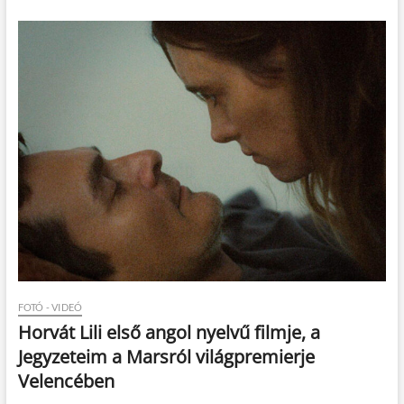
FOTÓ - VIDEÓ
Horvát Lili első angol nyelvű filmje, a
Jegyzeteim a Marsról világpremierje
Velencében