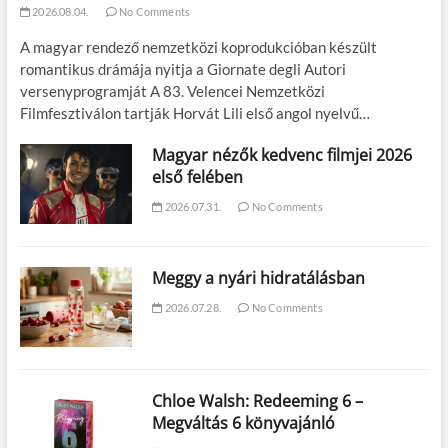
2026.08.04.
No Comments
A magyar rendező nemzetközi koprodukcióban készült
romantikus drámája nyitja a Giornate degli Autori
versenyprogramját A 83. Velencei Nemzetközi
Filmfesztiválon tartják Horvát Lili első angol nyelvű…
Magyar nézők kedvenc filmjei 2026
első felében
2026.07.31.
No Comments
Meggy a nyári hidratálásban
2026.07.28.
No Comments
Chloe Walsh: Redeeming 6 –
Megváltás 6 könyvajánló