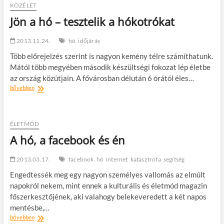
t
KÖZÉLET
o
Jön a hó – tesztelik a hókotrókat
n
2013.11.24.
hó
időjárás
Több előrejelzés szerint is nagyon kemény télre számíthatunk.
Mától több megyében második készültségi fokozat lép életbe
az ország közútjain. A fővárosban délután 6 órától éles…
Jön
bővebben
a
hó
–
tesztelik
ÉLETMÓD
a
A hó, a facebook és én
hókotrókat
2013.03.17.
facebook
hó
internet
katasztrófa
segítség
Engedtessék meg egy nagyon személyes vallomás az elmúlt
napokról nekem, mint ennek a kulturális és életmód magazin
főszerkesztőjének, aki valahogy belekeveredett a két napos
mentésbe,…
A
bővebben