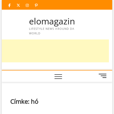
Skip
facebook
twitter
instagram
googleplus
pinterest
to
content
elomagazin
LIFESTYLE NEWS AROUND DA
WORLD
M
e
n
u
B
Címke:
hó
u
t