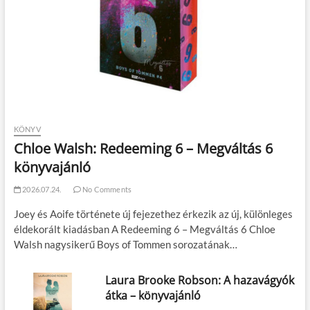
KÖNYV
Chloe Walsh: Redeeming 6 – Megváltás 6
könyvajánló
2026.07.24.
No Comments
Joey és Aoife története új fejezethez érkezik az új, különleges
éldekorált kiadásban A Redeeming 6 – Megváltás 6 Chloe
Walsh nagysikerű Boys of Tommen sorozatának…
Laura Brooke Robson: A hazavágyók
átka – könyvajánló