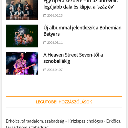
Egy új éra kezdete – itt az aurevoir.
legújabb dala és klipje, a ‘száz év’
2026.05.25.
Új albummal jelentkezik a Bohemian
Betyars
2026.05.11.
A Heaven Street Seven-től a
sznobellákig
2026.04.07.
LEGUTÓBBI HOZZÁSZÓLÁSOK
Erkölcs, társadalom, szabadság – Krízispszichológus
-
Erkölcs,
társadalom, szabadság