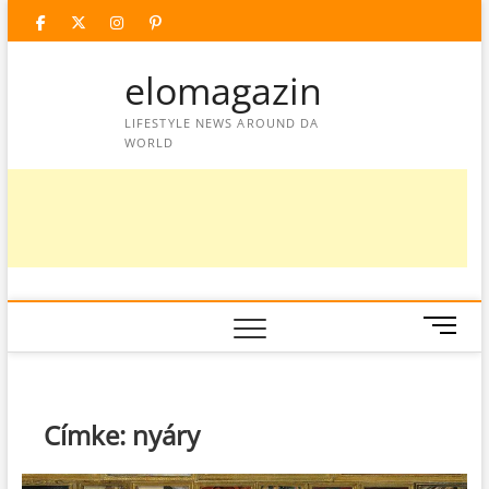
Skip
facebook
twitter
instagram
googleplus
pinterest
to
content
elomagazin
LIFESTYLE NEWS AROUND DA
WORLD
M
e
n
u
B
Címke:
nyáry
u
t