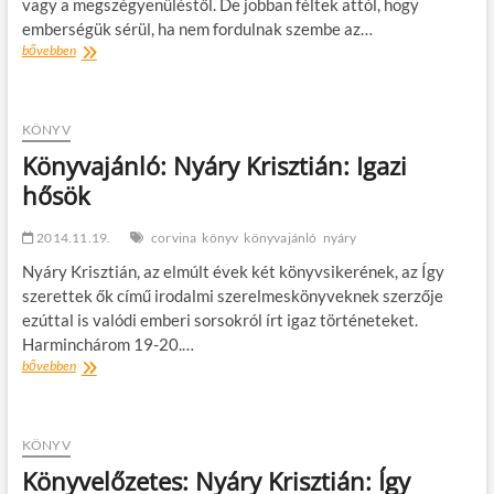
vagy a megszégyenüléstől. De jobban féltek attól, hogy
emberségük sérül, ha nem fordulnak szembe az…
Könyvajánló
bővebben
–
Nyáry
Krisztián:
Merész
KÖNYV
magyarok
Könyvajánló: Nyáry Krisztián: Igazi
hősök
2014.11.19.
corvina
könyv
könyvajánló
nyáry
Nyáry Krisztián, az elmúlt évek két könyvsikerének, az Így
szerettek ők című irodalmi szerelmeskönyveknek szerzője
ezúttal is valódi emberi sorsokról írt igaz történeteket.
Harminchárom 19-20.…
Könyvajánló:
bővebben
Nyáry
Krisztián:
Igazi
hősök
KÖNYV
Könyvelőzetes: Nyáry Krisztián: Így