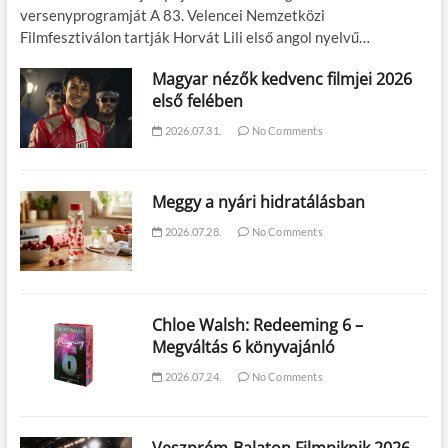
versenyprogramját A 83. Velencei Nemzetközi
Filmfesztiválon tartják Horvát Lili első angol nyelvű…
Magyar nézők kedvenc filmjei 2026
első felében
2026.07.31.
No Comments
Meggy a nyári hidratálásban
2026.07.28.
No Comments
Chloe Walsh: Redeeming 6 –
Megváltás 6 könyvajánló
2026.07.24.
No Comments
Veszprém-Balaton Filmpiknik 2026