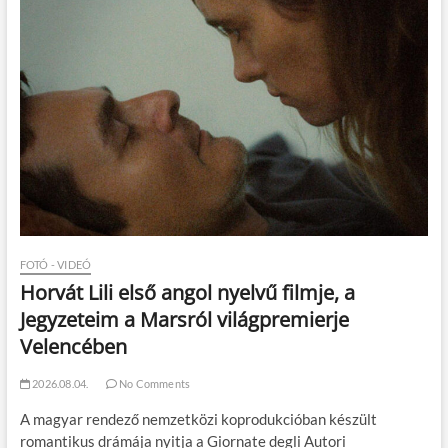
FOTÓ - VIDEÓ
Horvát Lili első angol nyelvű filmje, a
Jegyzeteim a Marsról világpremierje
Velencében
2026.08.04.
No Comments
A magyar rendező nemzetközi koprodukcióban készült
romantikus drámája nyitja a Giornate degli Autori