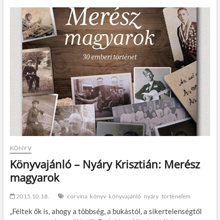
Nyáry
Krisztián:
Festői
szerelmek
KÖNYV
Könyvajánló – Nyáry Krisztián: Merész
magyarok
2015.10.18.
corvina
könyv
könyvajánló
nyáry
történelem
„Féltek ők is, ahogy a többség, a bukástól, a sikertelenségtől