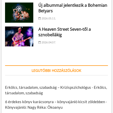
Új albummal jelentkezik a Bohemian
Betyars
2026.05.11.
A Heaven Street Seven-től a
sznobellákig
2026.04.07.
LEGUTÓBBI HOZZÁSZÓLÁSOK
Erkölcs, társadalom, szabadság – Krízispszichológus
-
Erkölcs,
társadalom, szabadság
6 érdekes könyv karácsonyra – könyvajánló kicsit zöldebben
-
Könyvajánló: Nagy Réka: Ökoanyu