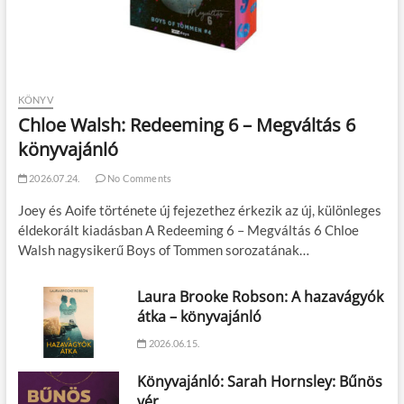
KÖNYV
Chloe Walsh: Redeeming 6 – Megváltás 6
könyvajánló
2026.07.24.
No Comments
Joey és Aoife története új fejezethez érkezik az új, különleges
éldekorált kiadásban A Redeeming 6 – Megváltás 6 Chloe
Walsh nagysikerű Boys of Tommen sorozatának…
Laura Brooke Robson: A hazavágyók
átka – könyvajánló
2026.06.15.
Könyvajánló: Sarah Hornsley: Bűnös
vér