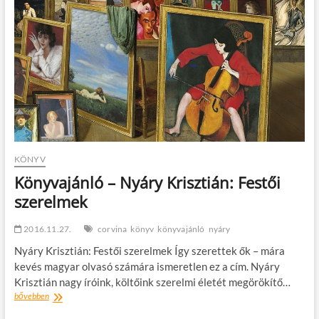
t
o
n
KÖNYV
Könyvajánló – Nyáry Krisztián: Festői
szerelmek
2016.11.27.
corvina
könyv
könyvajánló
nyáry
Nyáry Krisztián: Festői szerelmek Így szerettek ők – mára
kevés magyar olvasó számára ismeretlen ez a cím. Nyáry
Krisztián nagy íróink, költőink szerelmi életét megörökítő…
Könyvajánló
bővebben
–