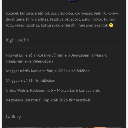
közélet, kultúra, életmód, pszichológia, környezet, feeling, könyv,
divat, zene, film, kiállítás, fesztiválok, sport, autó, motor, humor,
fotó, video, színház, kultúrsokk, enteriőr, meg amit akartok
legfrissebb
Horvát Lili első angol nyelvű filmje, a Jegyzeteim a Marsról
világpremierje Velencében
Magyar nézők kedvenc filmjei 2026 első felében
Meggy a nyári hidratálásban
Chloe Walsh: Redeeming 6 – Megváltás 6 könyvajánló
Veszprém-Balaton Filmpiknik 2026 filmfesztivál
Gallery