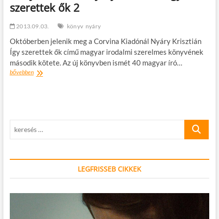
szerettek ők 2
2013.09.03.
könyv
nyáry
Októberben jelenik meg a Corvina Kiadónál Nyáry Krisztián
Így szerettek ők című magyar irodalmi szerelmes könyvének
második kötete. Az új könyvben ismét 40 magyar író…
Könyvelőzetes:
bővebben
Nyáry
Krisztián:
Így
szerettek
ők
keresés
2
…
LEGFRISSEB CIKKEK