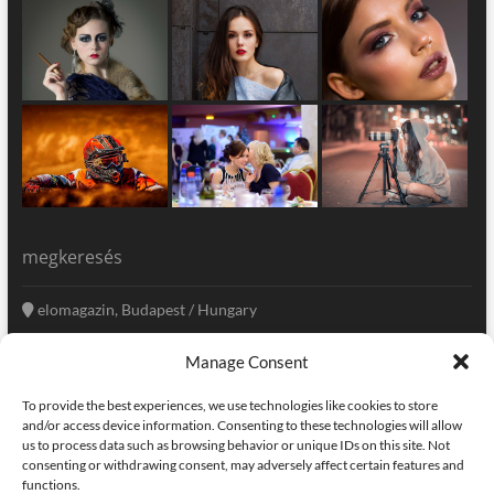
megkeresés
elomagazin, Budapest / Hungary
+36 20 333-6009
Manage Consent
szerkesztoseg@elomagazin.com
To provide the best experiences, we use technologies like cookies to store
elomagazin
and/or access device information. Consenting to these technologies will allow
us to process data such as browsing behavior or unique IDs on this site. Not
consenting or withdrawing consent, may adversely affect certain features and
functions.