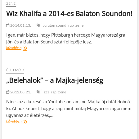
t
ZENE
o
Wiz Khalifa a 2014-es Balaton Soundon!
n
2014.01.13.
balaton sound
rap
zene
Igen, már biztos, hogy Pittsburgh hercege Magyarországra
jön, és a Balaton Sound sztárfellépője lesz.
Wiz
bővebben
Khalifa
a
2014-
es
ÉLETMÓD
Balaton
„Belehalok” – a Majka-jelenség
Soundon!
2012.08.21.
jazz
rap
zene
Nincs az a keresés a Youtube-on, ami ne Majka új dalát dobná
ki. Ahhoz képest, hogy a rap, mint műfaj Magyarországon nem
ugyanaz az életérzés,…
„Belehalok”
bővebben
–
a
Majka-