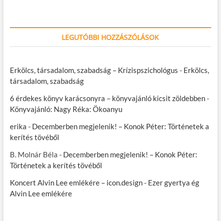
LEGUTÓBBI HOZZÁSZÓLÁSOK
Erkölcs, társadalom, szabadság – Krízispszichológus
-
Erkölcs,
társadalom, szabadság
6 érdekes könyv karácsonyra – könyvajánló kicsit zöldebben
-
Könyvajánló: Nagy Réka: Ökoanyu
erika
-
Decemberben megjelenik! – Konok Péter: Történetek a
kerítés tövéből
B. Molnár Béla
-
Decemberben megjelenik! – Konok Péter:
Történetek a kerítés tövéből
Koncert Alvin Lee emlékére – icon.design
-
Ezer gyertya ég
Alvin Lee emlékére