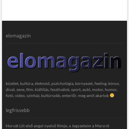
elomagazin
közélet, kultúra, életmód, pszichológia, környezet, feeling, könyv,
divat, zene, film, kiállítás, fesztiválok, sport, autó, motor, humor,
fotó, video, színház, kultúrsokk, enteriőr, meg amit akartok
legfrissebb
Horvát Lili első angol nyelvű filmje, a Jegyzeteim a Marsról