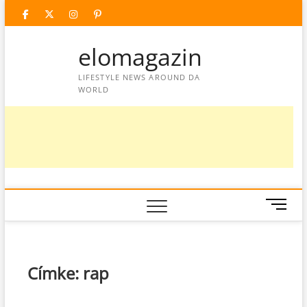
Skip
facebook
twitter
instagram
googleplus
pinterest
to
content
elomagazin
LIFESTYLE NEWS AROUND DA
WORLD
M
e
n
u
B
Címke:
rap
u
t