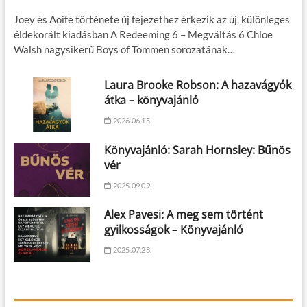
Joey és Aoife története új fejezethez érkezik az új, különleges
éldekorált kiadásban A Redeeming 6 – Megváltás 6 Chloe
Walsh nagysikerű Boys of Tommen sorozatának…
Laura Brooke Robson: A hazavágyók
átka – könyvajánló
2026.06.15.
Könyvajánló: Sarah Hornsley: Bűnös
vér
2025.09.09.
Alex Pavesi: A meg sem történt
gyilkosságok – Könyvajánló
2025.07.28.