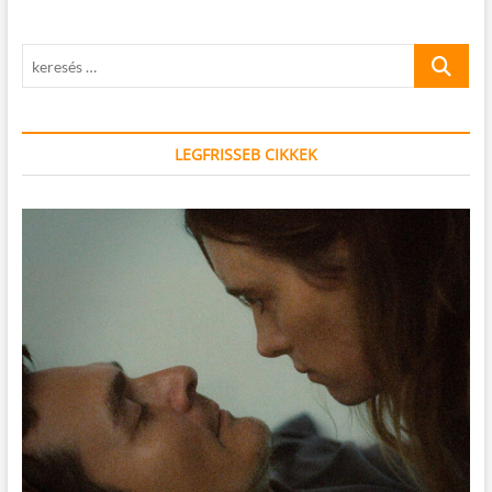
jelenség
keresés
…
LEGFRISSEB CIKKEK