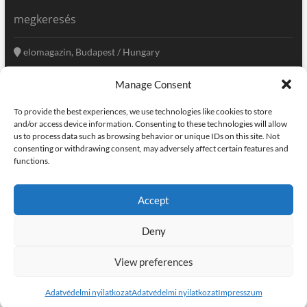
megkeresés
elomagazin, Budapest / Hungary
+36 20 333-6009
Manage Consent
szerkesztoseg@elomagazin.com
To provide the best experiences, we use technologies like cookies to store
elomagazin
and/or access device information. Consenting to these technologies will allow
us to process data such as browsing behavior or unique IDs on this site. Not
consenting or withdrawing consent, may adversely affect certain features and
functions.
facebook
twitter
instagram
googleplus
pinterest
Accept
kapcsolat
home
adatvédelem
impresszum
Deny
elomagazin
| powered by
icon.desing
:: internet solutions |
designed by:
theme freesia
| © copyright, all right reserved
View preferences
Adatvédelmi nyilatkozat
Adatvédelmi nyilatkozat
Impresszum