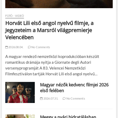
FOTÓ - VIDEÓ
Horvát Lili első angol nyelvű filmje, a
Jegyzeteim a Marsról világpremierje
Velencében
2026.08.04.
No Comments
A magyar rendező nemzetközi koprodukcióban készült
romantikus drámája nyitja a Giornate degli Autori
versenyprogramját A 83. Velencei Nemzetközi
Filmfesztiválon tartják Horvát Lili első angol nyelvű…
Magyar nézők kedvenc filmjei 2026
első felében
2026.07.31.
No Comments
Meggy a nyári hidratálásban