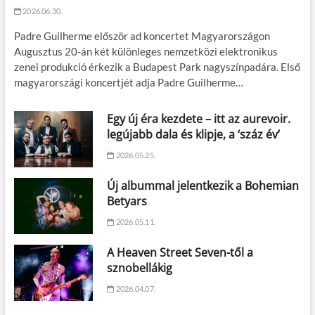
2026.06.30.
Padre Guilherme először ad koncertet Magyarországon
Augusztus 20-án két különleges nemzetközi elektronikus
zenei produkció érkezik a Budapest Park nagyszínpadára. Első
magyarországi koncertjét adja Padre Guilherme…
Egy új éra kezdete – itt az aurevoir.
legújabb dala és klipje, a ‘száz év’
2026.05.25.
Új albummal jelentkezik a Bohemian
Betyars
2026.05.11.
A Heaven Street Seven-től a
sznobellákig
2026.04.07.