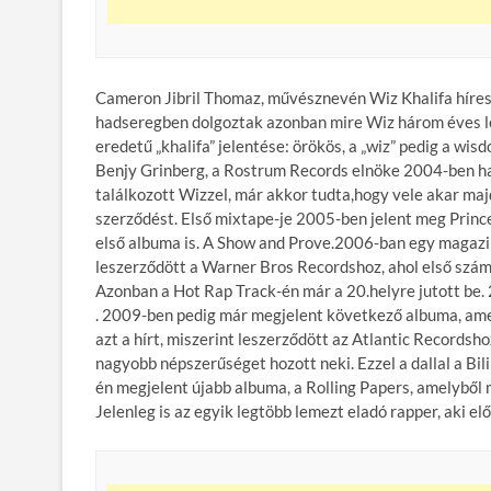
Cameron Jibril Thomaz, művésznevén Wiz Khalifa híres 
hadseregben dolgoztak azonban mire Wiz három éves le
eredetű „khalifa” jelentése: örökös, a „wiz” pedig a wis
Benjy Grinberg, a Rostrum Records elnöke 2004-ben hall
találkozott Wizzel, már akkor tudta,hogy vele akar maj
szerződést. Első mixtape-je 2005-ben jelent meg Princ
első albuma is. A Show and Prove.2006-ban egy magazi
leszerződött a Warner Bros Recordshoz, ahol első száma
Azonban a Hot Rap Track-én már a 20.helyre jutott be.
. 2009-ben pedig már megjelent következő albuma, amel
azt a hírt, miszerint leszerződött az Atlantic Recordsh
nagyobb népszerűséget hozott neki. Ezzel a dallal a Bil
én megjelent újabb albuma, a Rolling Papers, amelyből 
Jelenleg is az egyik legtöbb lemezt eladó rapper, aki e