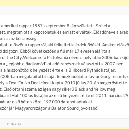
amerikai rapper 1987.szeptember 8.-án született. Szülei a
tt, megromlott a kapcsolatuk és emiatt elváltak. Előadóneve a arab
dom, azaz bölcsesség.
ott először a rapperről, aki felkeltette érdeklődését. Amikor előszö
d dolgozni. Ebből következően a fiú már 17 évesen aláírta a
e of the City:Welcome To Pistolvania néven, mely után 2006-ban kijö
n a „legjobb előadásmód”-ot adó zenésznek választotta. 2007-ben
 a huszonötödik helyezést érte el a Biliboard Rytmic listáján.
 2008-ban megalapította saját lemezkiadóját a Taylor Gang records-
y a Deal Or No Deal címet kapta. 2010.július 30.-án megerősítette
oz. Első ottani száma az igen nagy sikerű Black and Yellow még
iboard Hot 100-as listáján az első helyezést érte el. 2011.március 29
már az első héten közel 197.000 darabot adtak el.
lőször jár Magyarországon a Balaton Sound jóvoltából.
HIRDETÉS