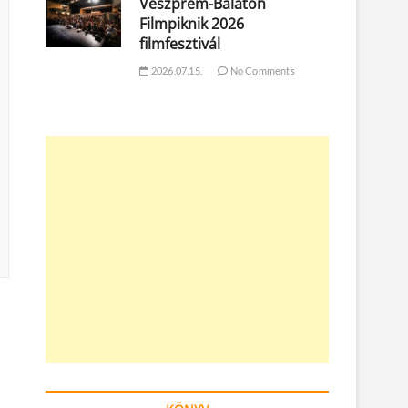
Veszprém-Balaton
Filmpiknik 2026
filmfesztivál
2026.07.15.
No Comments