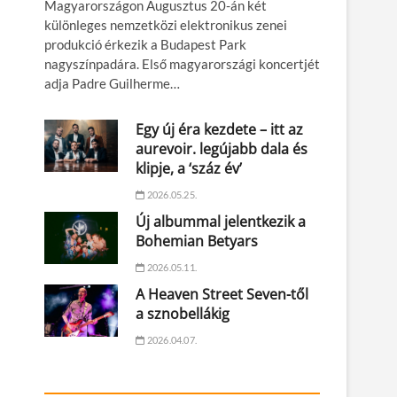
Magyarországon Augusztus 20-án két
különleges nemzetközi elektronikus zenei
produkció érkezik a Budapest Park
nagyszínpadára. Első magyarországi koncertjét
adja Padre Guilherme…
Egy új éra kezdete – itt az
aurevoir. legújabb dala és
klipje, a ‘száz év’
2026.05.25.
Új albummal jelentkezik a
Bohemian Betyars
2026.05.11.
A Heaven Street Seven-től
a sznobellákig
2026.04.07.