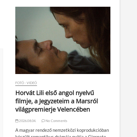
n
FOTÓ - VIDEÓ
Horvát Lili első angol nyelvű
filmje, a Jegyzeteim a Marsról
világpremierje Velencében
2026.08.04.
No Comments
A magyar rendező nemzetközi koprodukcióban
készült romantikus drámája nyitja a Giornate