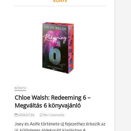
KÖNYV
KÖNYV
Chloe Walsh: Redeeming 6 –
Megváltás 6 könyvajánló
2026.07.24.
No Comments
Joey és Aoife története új fejezethez érkezik az
új, különleges éldekorált kiadásban A