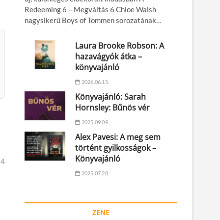
Redeeming 6 – Megváltás 6 Chloe Walsh
nagysikerű Boys of Tommen sorozatának…
Laura Brooke Robson: A
hazavágyók átka –
könyvajánló
2026.06.15.
Könyvajánló: Sarah
Hornsley: Bűnös vér
2025.09.09.
Alex Pavesi: A meg sem
történt gyilkosságok –
Könyvajánló
14
2025.07.28.
ZENE