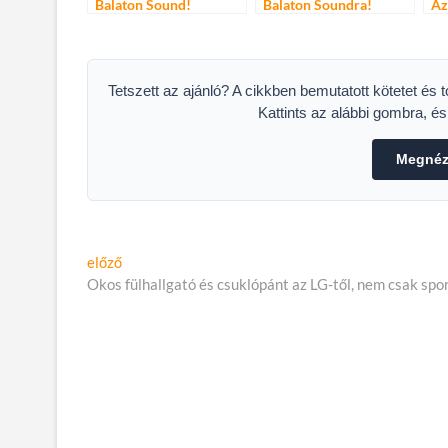
Balaton Sound!
Balaton Soundra!
Az
Tetszett az ajánló? A cikkben bemutatott kötetet és 
Kattints az alábbi gombra, é
Megnéze
Bejegyzés
Előző
előző
cikk:
Okos fülhallgató és csuklópánt az LG-től, nem csak spo
navigáció