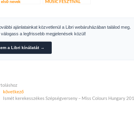
 első nevek
MUSIC FESZTIVÁL
2014.október 11 –
HUNGEXPO –
BUDAPEST
további ajánlatainkat közvetlenül a Libri webáruházában találod meg.
s válogass a legfrissebb megjelenések közül!
m a Libri kínálatát →
rtoláshoz
Következő
következő
cikk:
Ismét kerekesszékes Szépségverseny – Miss Colours Hungary 20