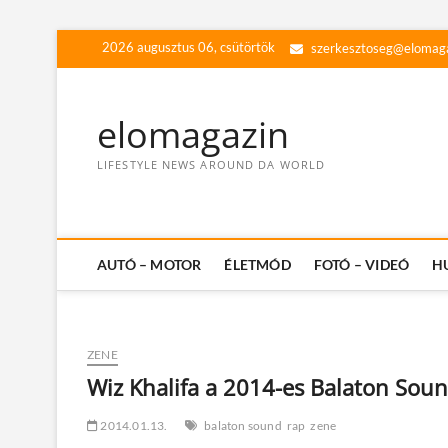
Skip
2026 augusztus 06, csütörtök
szerkesztoseg@elomag
to
content
elomagazin
LIFESTYLE NEWS AROUND DA WORLD
AUTÓ – MOTOR
ÉLETMÓD
FOTÓ – VIDEÓ
H
ZENE
Wiz Khalifa a 2014-es Balaton Sou
2014.01.13.
balaton sound
rap
zene