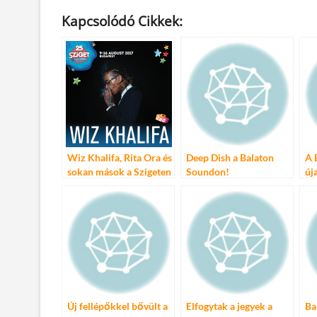
ac
w
m
u
nt
ss
Kapcsolódó Cikkek:
e
itt
ail
m
er
za
b
er
bl
es
m
o
r
t
e
o
g
k
Wiz Khalifa, Rita Ora és
Deep Dish a Balaton
A 
sokan mások a Szigeten
Soundon!
új
ha
Új fellépőkkel bővült a
Elfogytak a jegyek a
Ba