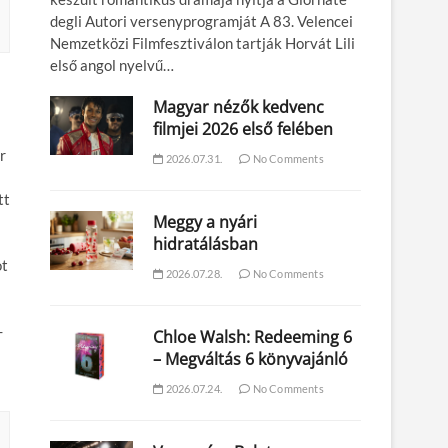
degli Autori versenyprogramját A 83. Velencei
Nemzetközi Filmfesztiválon tartják Horvát Lili
első angol nyelvű…
Magyar nézők kedvenc
filmjei 2026 első felében
r
2026.07.31.
No Comments
tt
Meggy a nyári
hidratálásban
ot
2026.07.28.
No Comments
-
Chloe Walsh: Redeeming 6
– Megváltás 6 könyvajánló
2026.07.24.
No Comments