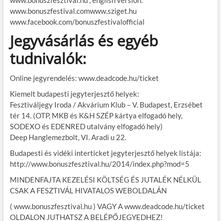
www.bonuszfesztival.hu , english version:
www.bonuszfestival.comwww.sziget.hu
www.facebook.com/bonuszfestivalofficial
Jegyvásárlás és egyéb
tudnivalók:
Online jegyrendelés: www.deadcode.hu/ticket
Kiemelt budapesti jegyterjesztő helyek:
Fesztiváljegy Iroda / Akvárium Klub – V. Budapest, Erzsébet
tér 14. (OTP, MKB és K&H SZÉP kártya elfogadó hely,
SODEXO és EDENRED utalvány elfogadó hely)
Deep Hanglemezbolt, VI. Aradi u 22.
Budapesti és vidéki interticket jegyterjesztő helyek listája:
http://www.bonuszfesztival.hu/2014/index.php?mod=5
MINDENFAJTA KEZELÉSI KÖLTSÉG ÉS JUTALÉK NÉLKÜL
CSAK A FESZTIVÁL HIVATALOS WEBOLDALÁN
( www.bonuszfesztival.hu ) VAGY A www.deadcode.hu/ticket
OLDALON JUTHATSZ A BELÉPŐJEGYEDHEZ!