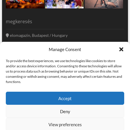
megkeresés
elomagazin, Budapest / Hungary
+36 20 333-6009
Manage Consent
szerkesztoseg@elomagazin.com
To provide the best experiences, we use technologies like cookies to store
elomagazin
and/or access device information. Consenting to these technologies will allow
us to process data such as browsing behavior or unique IDs on this site. Not
consenting or withdrawing consent, may adversely affect certain features and
functions.
facebook
twitter
instagram
googleplus
pinterest
Accept
kapcsolat
home
adatvédelem
impresszum
Deny
elomagazin
| powered by
icon.desing
:: internet solutions |
designed by:
theme freesia
| © copyright, all right reserved
View preferences