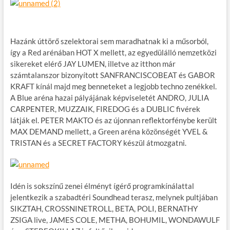
Hazánk úttörő szelektorai sem maradhatnak ki a műsorból,
így a Red arénában HOT X mellett, az egyedülálló nemzetközi
sikereket elérő JAY LUMEN, illetve az itthon már
számtalanszor bizonyított SANFRANCISCOBEAT és GABOR
KRAFT kínál majd meg benneteket a legjobb techno zenékkel.
A Blue aréna hazai pályájának képviseletét ANDRO, JULIA
CARPENTER, MUZZAIK, FIREDOG és a DUBLIC fivérek
látják el. PETER MAKTO és az újonnan reflektorfénybe került
MAX DEMAND mellett, a Green aréna közönségét YVEL &
TRISTAN és a SECRET FACTORY készül átmozgatni.
Idén is sokszínű zenei élményt ígérő programkínálattal
jelentkezik a szabadtéri Soundhead terasz, melynek pultjában
SIKZTAH, CROSSNINETROLL, BETA, POLI, BERNATHY
ZSIGA live, JAMES COLE, METHA, BOHUMIL, WONDAWULF