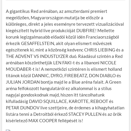
A gigantikus Red arénában, az amszterdami premiert
megelőzően, Magyarországon mutatja be először a
különleges, direkt a jeles eseményre tervezett vizualizációval
kiegészített hybrid live produkcióját DUBFIRE! Mellette
korunk legizgalmasabb előadói közül idén Franciaországból
érkezik GESAFFELSTEIN, akit olyan elismert művészek
egészítenek ki, mint a közönség kedvenc CHRIS LIEBING és a
THE ADVENT VS INDUSTLYZER duó. Ráadásul szintén a Red
arénában köszönthetjük LEN FAKI-t és a libanoni NICOLE
MOUDABER-t is! A nemzetközi színtéren is elismert holland
titánok közül DANNIC, DYRO, FIREBEATZ, DON DIABLO és
JULIAN JORDAN bontja majd le a Blue aréna falait. A Green
aréna felfokozott hangulatáról ez alkalommal is a stílus
nagyjai gondoskodnak majd, hiszen itt táncolhatunk
kifulladásig DAVID SQUILLACE, KAROTTE, REBOOT és
PETAR DUNDOV live szettjeire, de érdemes a kihagyhatatlan
listára tenni a Detroitból érkező STACEY PULLEN és az örök
kísérletező MAX COOPER fellépését is!