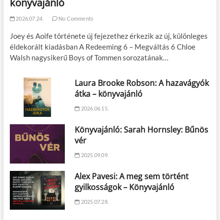
könyvajánló
2026.07.24.
No Comments
Joey és Aoife története új fejezethez érkezik az új, különleges
éldekorált kiadásban A Redeeming 6 – Megváltás 6 Chloe
Walsh nagysikerű Boys of Tommen sorozatának…
Laura Brooke Robson: A hazavágyók
átka – könyvajánló
2026.06.15.
Könyvajánló: Sarah Hornsley: Bűnös
vér
2025.09.09.
Alex Pavesi: A meg sem történt
gyilkosságok – Könyvajánló
2025.07.28.