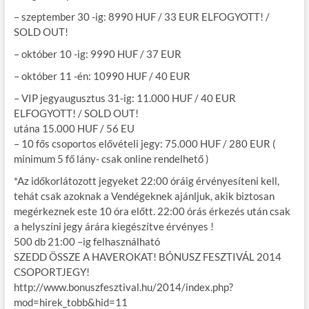
– szeptember 30 -ig: 8990 HUF / 33 EUR ELFOGYOTT! /
SOLD OUT!
– október 10 -ig: 9990 HUF / 37 EUR
– október 11 -én: 10990 HUF / 40 EUR
– VIP jegyaugusztus 31-ig: 11.000 HUF / 40 EUR
ELFOGYOTT! / SOLD OUT!
utána 15.000 HUF / 56 EU
– 10 fős csoportos elővételi jegy: 75.000 HUF / 280 EUR (
minimum 5 fő lány- csak online rendelhető )
*Az időkorlátozott jegyeket 22:00 óráig érvényesíteni kell,
tehát csak azoknak a Vendégeknek ajánljuk, akik biztosan
megérkeznek este 10 óra előtt. 22:00 órás érkezés után csak
a helyszíni jegy árára kiegészítve érvényes !
500 db 21:00 –ig felhasználható
SZEDD ÖSSZE A HAVEROKAT! BÓNUSZ FESZTIVÁL 2014
CSOPORTJEGY!
http://www.bonuszfesztival.hu/2014/index.php?
mod=hirek_tobb&hid=11