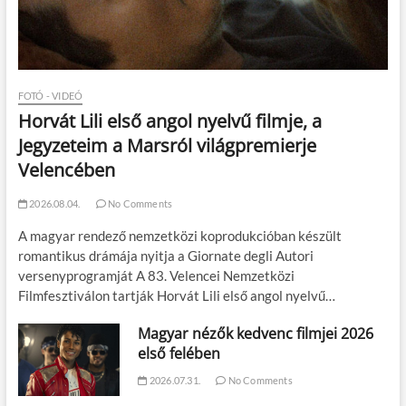
FOTÓ - VIDEÓ
Horvát Lili első angol nyelvű filmje, a
Jegyzeteim a Marsról világpremierje
Velencében
2026.08.04.
No Comments
A magyar rendező nemzetközi koprodukcióban készült
romantikus drámája nyitja a Giornate degli Autori
versenyprogramját A 83. Velencei Nemzetközi
Filmfesztiválon tartják Horvát Lili első angol nyelvű…
Magyar nézők kedvenc filmjei 2026
első felében
2026.07.31.
No Comments