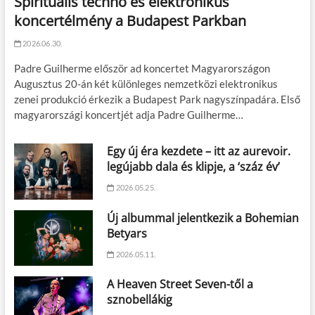
Spirituális techno és elektronikus
koncertélmény a Budapest Parkban
2026.06.30.
Padre Guilherme először ad koncertet Magyarországon
Augusztus 20-án két különleges nemzetközi elektronikus
zenei produkció érkezik a Budapest Park nagyszínpadára. Első
magyarországi koncertjét adja Padre Guilherme…
Egy új éra kezdete – itt az aurevoir.
legújabb dala és klipje, a ‘száz év’
2026.05.25.
Új albummal jelentkezik a Bohemian
Betyars
2026.05.11.
A Heaven Street Seven-től a
sznobellákig