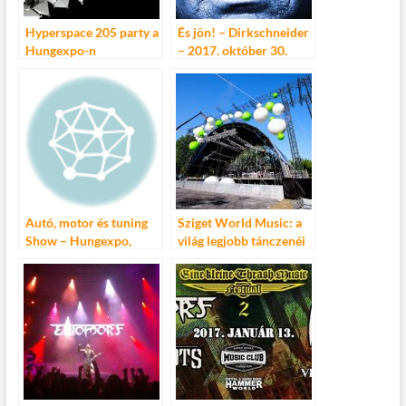
Hyperspace 205 party a
És jön! – Dirkschneider
Hungexpo-n
– 2017. október 30.
Barba Negra
Autó, motor és tuning
Sziget World Music: a
Show – Hungexpo,
világ legjobb tánczenéi
március 21-23.