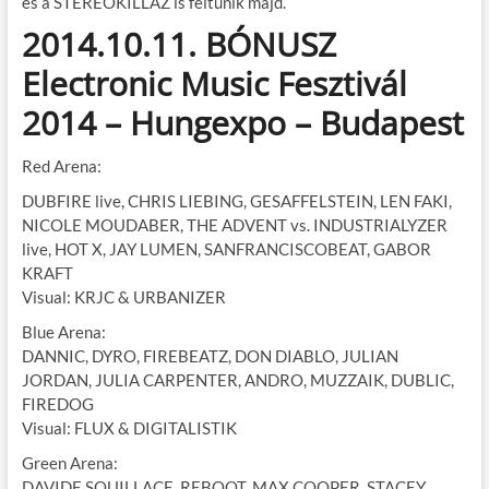
és a STEREOKILLAZ is feltűnik majd.
2014.10.11. BÓNUSZ
Electronic Music Fesztivál
2014 – Hungexpo – Budapest
Red Arena:
DUBFIRE live, CHRIS LIEBING, GESAFFELSTEIN, LEN FAKI,
NICOLE MOUDABER, THE ADVENT vs. INDUSTRIALYZER
live, HOT X, JAY LUMEN, SANFRANCISCOBEAT, GABOR
KRAFT
Visual: KRJC & URBANIZER
Blue Arena:
DANNIC, DYRO, FIREBEATZ, DON DIABLO, JULIAN
JORDAN, JULIA CARPENTER, ANDRO, MUZZAIK, DUBLIC,
FIREDOG
Visual: FLUX & DIGITALISTIK
Green Arena:
DAVIDE SQUILLACE, REBOOT, MAX COOPER, STACEY