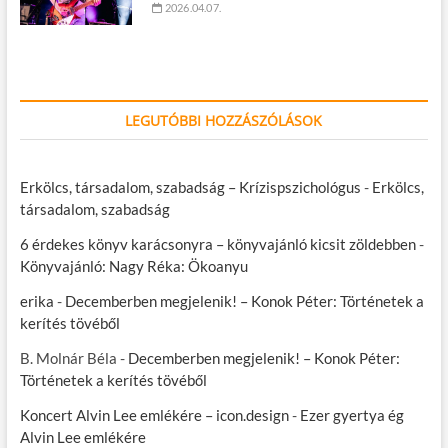
2026.04.07.
LEGUTÓBBI HOZZÁSZÓLÁSOK
Erkölcs, társadalom, szabadság – Krízispszichológus
-
Erkölcs,
társadalom, szabadság
6 érdekes könyv karácsonyra – könyvajánló kicsit zöldebben
-
Könyvajánló: Nagy Réka: Ökoanyu
erika
-
Decemberben megjelenik! – Konok Péter: Történetek a
kerítés tövéből
B. Molnár Béla
-
Decemberben megjelenik! – Konok Péter:
Történetek a kerítés tövéből
Koncert Alvin Lee emlékére – icon.design
-
Ezer gyertya ég
Alvin Lee emlékére