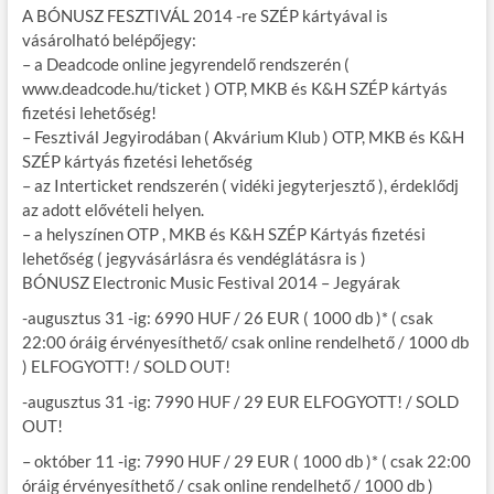
A BÓNUSZ FESZTIVÁL 2014 -re SZÉP kártyával is
vásárolható belépőjegy:
– a Deadcode online jegyrendelő rendszerén (
www.deadcode.hu/ticket ) OTP, MKB és K&H SZÉP kártyás
fizetési lehetőség!
– Fesztivál Jegyirodában ( Akvárium Klub ) OTP, MKB és K&H
SZÉP kártyás fizetési lehetőség
– az Interticket rendszerén ( vidéki jegyterjesztő ), érdeklődj
az adott elővételi helyen.
– a helyszínen OTP , MKB és K&H SZÉP Kártyás fizetési
lehetőség ( jegyvásárlásra és vendéglátásra is )
BÓNUSZ Electronic Music Festival 2014 – Jegyárak
-augusztus 31 -ig: 6990 HUF / 26 EUR ( 1000 db )* ( csak
22:00 óráig érvényesíthető/ csak online rendelhető / 1000 db
) ELFOGYOTT! / SOLD OUT!
-augusztus 31 -ig: 7990 HUF / 29 EUR ELFOGYOTT! / SOLD
OUT!
– október 11 -ig: 7990 HUF / 29 EUR ( 1000 db )* ( csak 22:00
óráig érvényesíthető / csak online rendelhető / 1000 db )