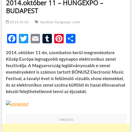
2014.október 11 – HUNGEXPO –
t
o
BUDAPEST
n
2014.10.01.
fesztivál
hungexpo
zene
F
T
E
T
Pi
O
ac
w
m
u
nt
ss
2014. október 11-én, szombaton kerül megrendezésre
e
itt
ail
m
er
za
Közép Európa legnagyobb egynapos elektronikus zenei
b
er
bl
es
m
fesztiválja. A Magyarország leglátványosabb e-zenei
eseményeként is számon tartott BÓNUSZ Electronic Music
o
r
t
e
Festival, a tavalyi évet is felülmúló vizuális show elemekkel,
o
g
és az elektronikus zenei szcéna külföldi és hazai éllovasaival
készül felejthetetlenné tenni az éjszakát.
k
HIRDETÉS