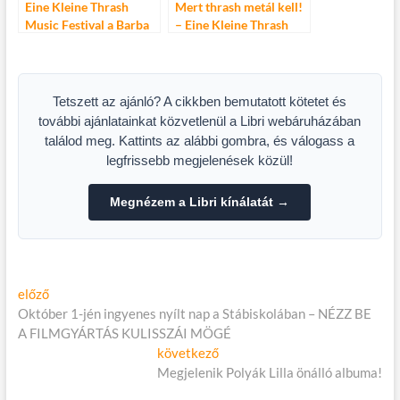
Eine Kleine Thrash
Mert thrash metál kell!
Music Festival a Barba
– Eine Kleine Thrash
Negra Track-ben
Music Festival 2.
Tetszett az ajánló? A cikkben bemutatott kötetet és
további ajánlatainkat közvetlenül a Libri webáruházában
találod meg. Kattints az alábbi gombra, és válogass a
legfrissebb megjelenések közül!
Megnézem a Libri kínálatát →
Bejegyzés
Előző
előző
cikk:
Október 1-jén ingyenes nyílt nap a Stábiskolában – NÉZZ BE
navigáció
A FILMGYÁRTÁS KULISSZÁI MÖGÉ
Következő
következő
cikk:
Megjelenik Polyák Lilla önálló albuma!