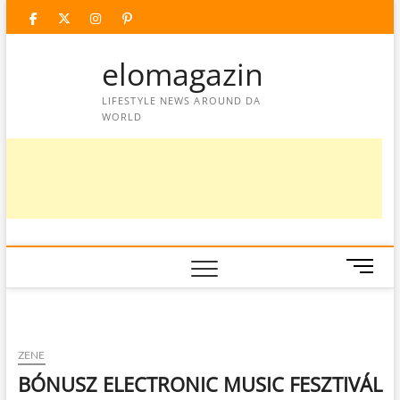
Skip
facebook
twitter
instagram
googleplus
pinterest
to
content
elomagazin
LIFESTYLE NEWS AROUND DA
WORLD
M
e
n
u
B
ZENE
u
BÓNUSZ ELECTRONIC MUSIC FESZTIVÁL
t