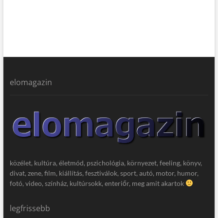
elomagazin
közélet, kultúra, életmód, pszichológia, környezet, feeling, könyv,
divat, zene, film, kiállítás, fesztiválok, sport, autó, motor, humor,
fotó, video, színház, kultúrsokk, enteriőr, meg amit akartok
legfrissebb