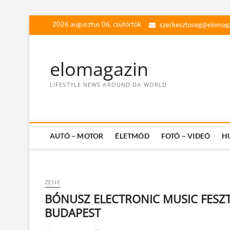
Skip
2026 augusztus 06, csütörtök
szerkesztoseg@elomag
to
content
elomagazin
LIFESTYLE NEWS AROUND DA WORLD
AUTÓ – MOTOR
ÉLETMÓD
FOTÓ – VIDEÓ
H
ZENE
BÓNUSZ ELECTRONIC MUSIC FESZTI
BUDAPEST