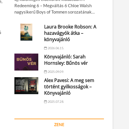
e,
Redeeming 6 – Megváltás 6 Chloe Walsh
nagysikerű Boys of Tommen sorozatának…
Laura Brooke Robson: A
G
hazavágyók átka –
könyvajánló
2026.06.15.
Könyvajánló: Sarah
Hornsley: Bűnös vér
2025.09.09.
Alex Pavesi: A meg sem
történt gyilkosságok –
Könyvajánló
2025.07.28.
ZENE