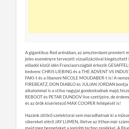
A gigantikus Red arénában, az amszterdami premiert m
jeles eseményre tervezett vizualizációval kiegészítet
előadói közül idén Franciaországból érkezik GESAFFELS
kedvenc CHRIS LIEBING és a THE ADVENT VS INDUSTLY
FAKI-t és a libanoni NICOLE MOUDABER-t is! A nemzet
FIREBEATZ, DON DIABLO és JULIAN JORDAN bontja majd 
alkalommal is a stílus nagyjai gondoskodnak majd, hi
REBOOT és PETAR DUNDOV live szettjeire, de érdemes
és az örök kísérletező MAX COOPER fellépését is!
Hazánk úttörő szelektorai sem maradhatnak ki a műsor
sikereket elérő JAY LUMEN, illetve az itthon már 
majd meg benneteket a legjobb techno zenékkel. A B