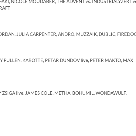
N FAKI, NICOLE MOUDABER, THE ADVENT vs. INDUSTRIALYZER liv
KRAFT
JORDAN, JULIA CARPENTER, ANDRO, MUZZAIK, DUBLIC, FIREDO
Y PULLEN, KAROTTE, PETAR DUNDOV live, PETER MAKTO, MAX
Y ZSIGA live, JAMES COLE, METHA, BOHUMIL, WONDAWULF,