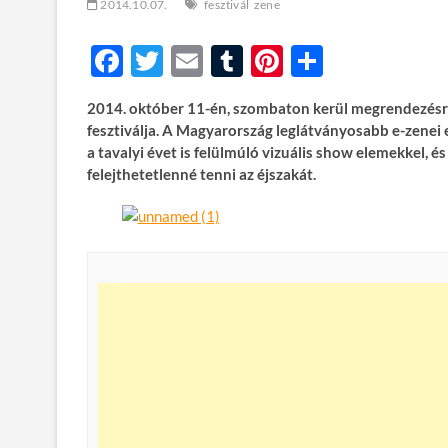
2014.10.07.
fesztivál
zene
F
T
E
T
Pi
O
ac
w
m
u
nt
ss
2014. október 11-én, szombaton kerül megrendezésr
e
itt
ail
m
er
za
fesztiválja. A Magyarország leglátványosabb e-zenei
b
er
bl
es
m
a tavalyi évet is felülmúló vizuális show elemekkel, és
felejthetetlenné tenni az éjszakát.
o
r
t
e
o
g
k