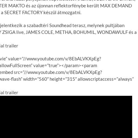
PETER MAKTO és az újonnan reflektorfénybe került MAX DEMAND
s a SECRET FACTORY készül átmozgatni.
 jelentkezik a szabadtéri Soundhead terasz, melynek pultjában
Y ZSIGA live, JAMES COLE, METHA, BOHUMIL, WONDAWULF és a
 trailer
vie” value=”//www.youtube.com/v/8EbALVKXpEg?
lowFullScreen” value=”true”></param><param
><embed src=”//www.youtube.com/v/8EbALVKXpEg?
ave-flash” width=”560″ height=”315″ allowscriptaccess=”always”
 trailer