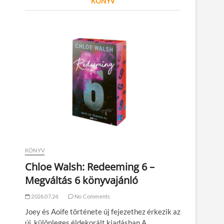
KÖNYV
KÖNYV
Chloe Walsh: Redeeming 6 –
Megváltás 6 könyvajánló
2026.07.24.
No Comments
Joey és Aoife története új fejezethez érkezik az
új, különleges éldekorált kiadásban A