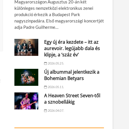
Magyarországon Augusztus 20-án két
különleges nemzetközi elektronikus zenei
produkció érkezik a Budapest Park
nagyszínpadára. Első magyarországi koncertjét
adja Padre Guilherme…
Egy új éra kezdete – itt az
aurevoir. legújabb dala és
klipje, a ‘száz év’
2026.05.25.
Új albummal jelentkezik a
Bohemian Betyars
!
2026.05.11.
A Heaven Street Seven-től
a sznobellákig
2026.04.07.