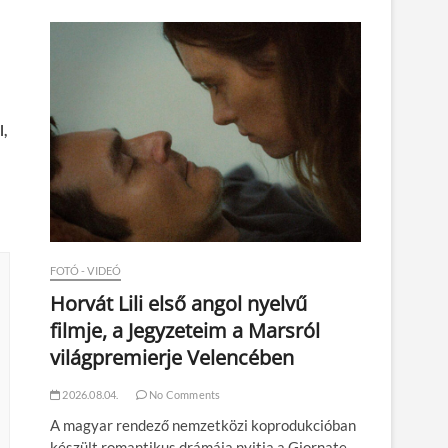
n
,
FOTÓ - VIDEÓ
Horvát Lili első angol nyelvű
filmje, a Jegyzeteim a Marsról
világpremierje Velencében
2026.08.04.
No Comments
A magyar rendező nemzetközi koprodukcióban
készült romantikus drámája nyitja a Giornate