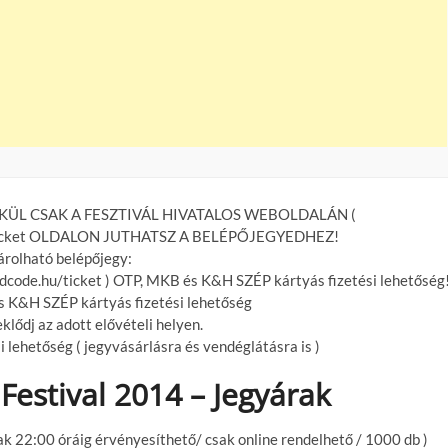
KÜL CSAK A FESZTIVÁL HIVATALOS WEBOLDALÁN (
u/ticket OLDALON JUTHATSZ A BELÉPŐJEGYEDHEZ!
rolható belépőjegy:
dcode.hu/ticket ) OTP, MKB és K&H SZÉP kártyás fizetési lehetőség
s K&H SZÉP kártyás fizetési lehetőség
eklődj az adott elővételi helyen.
lehetőség ( jegyvásárlásra és vendéglátásra is )
estival 2014 – Jegyárak
ak 22:00 óráig érvényesíthető/ csak online rendelhető / 1000 db )