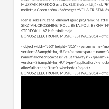
MUZZAIK, FIREDOG és a DUBLIC fivérek látják el. 
mellett, a Green aréna közönségét YVEL & TRISTAN é
Idén is sokszínű zenei élményt ígérő programkínálattal
SIKZTAH, CROSSNINETROLL, BETA, POLI, BERNATH
STEREOKILLAZ is feltűnik majd.
BÓNUSZ ELECTRONIC MUSIC FESTIVAL 2014 – official
<object width=”560″ height=”315″><param name=”mo
version=3&amp;hl=hu_HU”></param><param name=”al
name=”allowscriptaccess” value=”always”></param
version=3&amp;hl=hu_HU” type=”application/x-shockw
allowfullscreen=”true”></embed></object>
BÓNUSZ ELECTRONIC MUSIC FESTIVAL 2014 – official