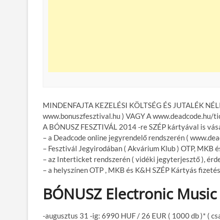
MINDENFAJTA KEZELÉSI KÖLTSÉG ÉS JUTALÉK NÉL
www.bonuszfesztival.hu ) VAGY A www.deadcode.h
A BÓNUSZ FESZTIVÁL 2014 -re SZÉP kártyával is vásá
– a Deadcode online jegyrendelő rendszerén ( www.dea
– Fesztivál Jegyirodában ( Akvárium Klub ) OTP, MKB é
– az Interticket rendszerén ( vidéki jegyterjesztő ), érd
– a helyszínen OTP , MKB és K&H SZÉP Kártyás fizetési 
BÓNUSZ Electronic Music F
-augusztus 31 -ig: 6990 HUF / 26 EUR ( 1000 db )* ( cs