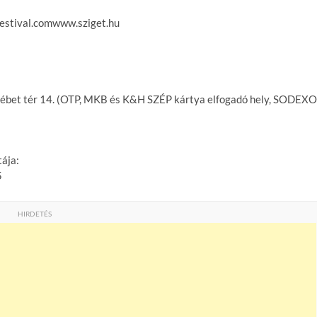
festival.comwww.sziget.hu
rzsébet tér 14. (OTP, MKB és K&H SZÉP kártya elfogadó hely, SODEXO
tája:
5
HIRDETÉS