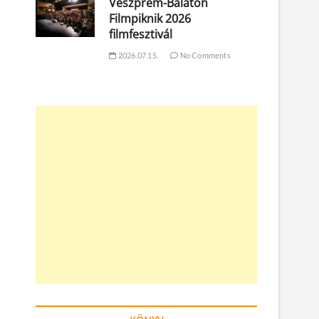
Veszprém-Balaton
Filmpiknik 2026
filmfesztivál
2026.07.15.
No Comments