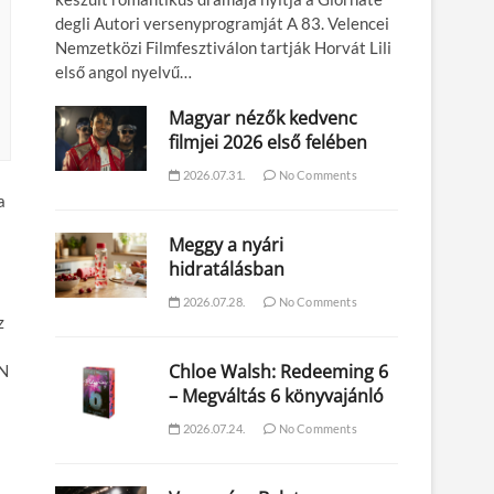
degli Autori versenyprogramját A 83. Velencei
Nemzetközi Filmfesztiválon tartják Horvát Lili
első angol nyelvű…
Magyar nézők kedvenc
filmjei 2026 első felében
2026.07.31.
No Comments
a
Meggy a nyári
hidratálásban
2026.07.28.
No Comments
z
Chloe Walsh: Redeeming 6
EN
– Megváltás 6 könyvajánló
2026.07.24.
No Comments