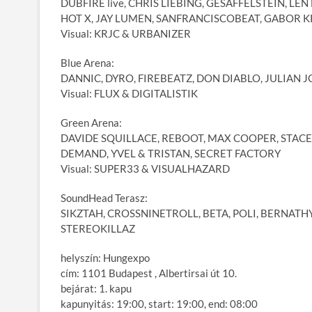
DUBFIRE live, CHRIS LIEBING, GESAFFELSTEIN, LE
HOT X, JAY LUMEN, SANFRANCISCOBEAT, GABOR 
Visual: KRJC & URBANIZER
Blue Arena:
DANNIC, DYRO, FIREBEATZ, DON DIABLO, JULIAN 
Visual: FLUX & DIGITALISTIK
Green Arena:
DAVIDE SQUILLACE, REBOOT, MAX COOPER, STACE
DEMAND, YVEL & TRISTAN, SECRET FACTORY
Visual: SUPER33 & VISUALHAZARD
SoundHead Terasz:
SIKZTAH, CROSSNINETROLL, BETA, POLI, BERNATH
STEREOKILLAZ
helyszín: Hungexpo
cím: 1101 Budapest , Albertirsai út 10.
bejárat: 1. kapu
kapunyitás: 19:00, start: 19:00, end: 08:00