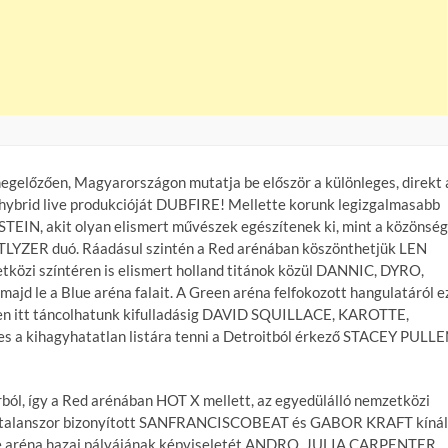
egelőzően, Magyarországon mutatja be először a különleges, direkt 
t hybrid live produkcióját DUBFIRE! Mellette korunk legizgalmasabb
TEIN, akit olyan elismert művészek egészítenek ki, mint a közönség
ZER duó. Ráadásul szintén a Red arénában köszönthetjük LEN
közi színtéren is elismert holland titánok közül DANNIC, DYRO,
le a Blue aréna falait. A Green aréna felfokozott hangulatáról e
szen itt táncolhatunk kifulladásig DAVID SQUILLACE, KAROTTE,
 a kihagyhatatlan listára tenni a Detroitból érkező STACEY PULL
ból, így a Red arénában HOT X mellett, az egyedülálló nemzetközi
számtalanszor bizonyított SANFRANCISCOBEAT és GABOR KRAFT kínál
lue aréna hazai pályájának képviseletét ANDRO, JULIA CARPENTER,