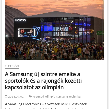
t
o
n
ÉLETMÓD
A Samsung új szintre emelte a
sportolók és a rajongók közötti
kapcsolatot az olimpián
2016.09.01.
életmód
olimpia
samsung
technika
A Samsung Electronics – a vezeték nélküli eszközök