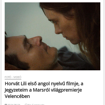
FOTÓ - VIDEÓ
Horvát Lili első angol nyelvű filmje, a
Jegyzeteim a Marsról világpremierje
Velencében
2026.08.04.
No Comments