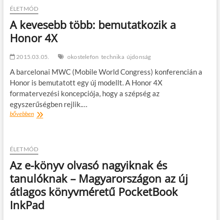
ÉLETMÓD
A kevesebb több: bemutatkozik a
Honor 4X
2015.03.05.
okostelefon
technika
újdonság
A barcelonai MWC (Mobile World Congress) konferencián a
Honor is bemutatott egy új modellt. A Honor 4X
formatervezési koncepciója, hogy a szépség az
egyszerűségben rejlik.…
A
bővebben
kevesebb
több:
bemutatkozik
a
ÉLETMÓD
Honor
Az e-könyv olvasó nagyiknak és
4X
tanulóknak – Magyarországon az új
átlagos könyvméretű PocketBook
InkPad