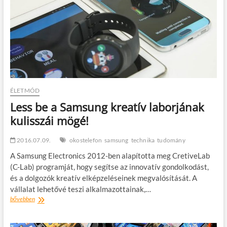
de
nehezen
tart
lépést
vele
ÉLETMÓD
Less be a Samsung kreatív laborjának
kulisszái mögé!
2016.07.09.
okostelefon
samsung
technika
tudomány
A Samsung Electronics 2012-ben alapította meg CretiveLab
(C-Lab) programját, hogy segítse az innovatív gondolkodást,
és a dolgozók kreatív elképzeléseinek megvalósítását. A
vállalat lehetővé teszi alkalmazottainak,…
Less
bővebben
be
a
Samsung