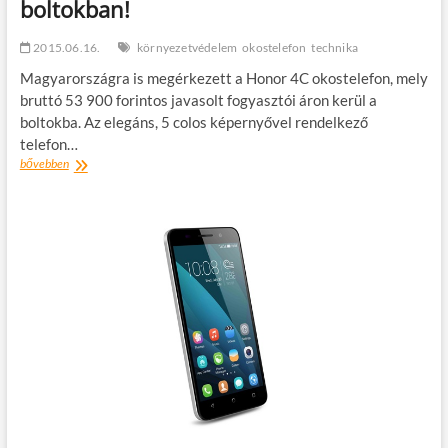
boltokban!
2015.06.16.
környezetvédelem
okostelefon
technika
Magyarországra is megérkezett a Honor 4C okostelefon, mely
bruttó 53 900 forintos javasolt fogyasztói áron kerül a
boltokba. Az elegáns, 5 colos képernyővel rendelkező
telefon…
A
bővebben
Honor
4C
okostelefon
már
a
boltokban!