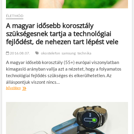
ÉLETMÓD
A magyar idősebb korosztály
szükségesnek tartja a technológiai
fejlődést, de nehezen tart lépést vele
2016.08.07.
okostelefon
samsung
technika
A magyar idősebb korosztály (55+) európai viszonylatban
kimagasló arányban vallja azt a nézetet, hogy a folyamatos
technológiai fejlődés szükséges és elkerülhetetlen. Az
álláspontjuk viszont nincs…
A
bővebben
magyar
idősebb
korosztály
szükségesnek
tartja
a
technológiai
fejlődést,