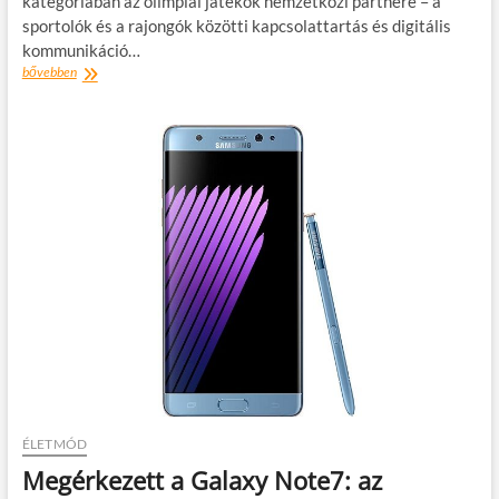
kategóriában az olimpiai játékok nemzetközi partnere – a
sportolók és a rajongók közötti kapcsolattartás és digitális
kommunikáció…
A
bővebben
Samsung
új
szintre
emelte
a
sportolók
és
a
rajongók
közötti
kapcsolatot
az
olimpián
ÉLETMÓD
Megérkezett a Galaxy Note7: az