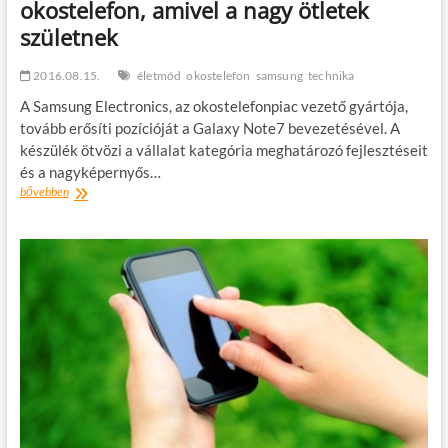
okostelefon, amivel a nagy ötletek
születnek
2016.08.15.
életmód
okostelefon
samsung
technika
A Samsung Electronics, az okostelefonpiac vezető gyártója,
tovább erősíti pozícióját a Galaxy Note7 bevezetésével. A
készülék ötvözi a vállalat kategória meghatározó fejlesztéseit
és a nagyképernyős…
Megérkezett
bővebben
a
Galaxy
Note7:
az
okostelefon,
amivel
a
nagy
ötletek
születnek