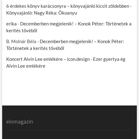
6 érdekes könyv karácsonyra – könyvajánló kicsit zöldebben
-
Könyvajánló: Nagy Réka: Ökoanyu
erika
-
Decemberben megjelenik! – Konok Péter: Történetek a
kerítés tövéből
B. Molnár Béla
-
Decemberben megjelenik! – Konok Péter:
Történetek a kerítés tövéből
Koncert Alvin Lee emlékére – icon.design
-
Ezer gyertya ég
Alvin Lee emlékére
elomagazin