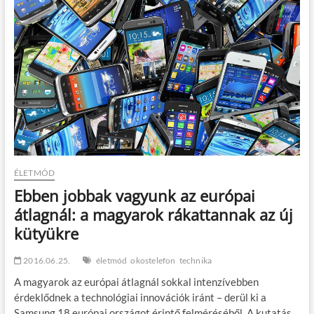
kreatív
laborjának
kulisszái
mögé!
ÉLETMÓD
Ebben jobbak vagyunk az európai
átlagnál: a magyarok rákattannak az új
kütyükre
2016.06.25.
életmód
okostelefon
technika
A magyarok az európai átlagnál sokkal intenzívebben
érdeklődnek a technológiai innovációk iránt – derül ki a
Samsung 18 európai országot érintő felméréséből. A kutatás