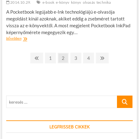
2014.10.29.
e-book
e-könyv
könyv
olvasás
technika
A Pocketbook legújabb e-Ink technológiájú e-olvasója
megoldást kínál azoknak, akiket eddig a zsebméret tartott
vissza az e-könyvektől. A most megjelent Pocketbook InkPad
képernyőmérete megegyezik egy…
Az
bővebben
e-
könyv
Bejegyzések
olvasó
Előző
oldal
oldal
oldal
oldal
Következő
1
2
3
4
nagyiknak
oldal
oldal
lapozása
és
tanulóknak
–
Magyarországon
az
új
keresés
átlagos
könyvméretű
…
PocketBook
InkPad
LEGFRISSEB CIKKEK