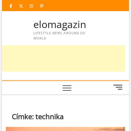
Skip
facebook
twitter
instagram
googleplus
pinterest
to
content
elomagazin
LIFESTYLE NEWS AROUND DA
WORLD
M
e
n
u
B
Címke:
technika
u
t