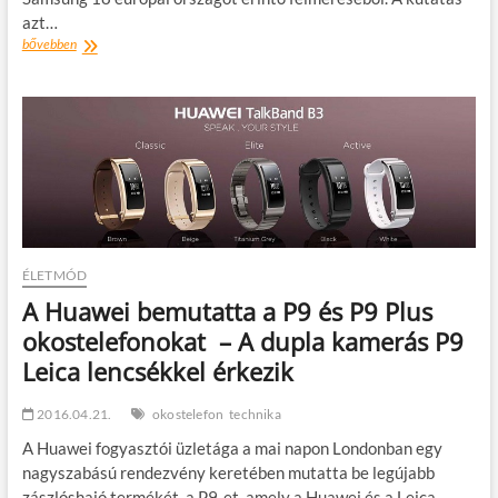
azt…
Ebben
bővebben
jobbak
vagyunk
az
európai
átlagnál:
a
magyarok
rákattannak
az
új
kütyükre
ÉLETMÓD
A Huawei bemutatta a P9 és P9 Plus
okostelefonokat – A dupla kamerás P9
Leica lencsékkel érkezik
2016.04.21.
okostelefon
technika
A Huawei fogyasztói üzletága a mai napon Londonban egy
nagyszabású rendezvény keretében mutatta be legújabb
zászlóshajó termékét, a P9-et, amely a Huawei és a Leica…