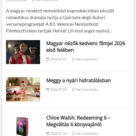
A magyar rendező nemzetközi koprodukcióban készült
romantikus drámája nyitja a Giornate degli Autori
versenyprogramját A 83. Velencei Nemzetközi
Filmfesztiválon tartják Horvát Lili első angol nyelvű…
Magyar nézők kedvenc filmjei 2026
első felében
2026.07.31.
No Comments
Meggy a nyári hidratálásban
2026.07.28.
No Comments
Chloe Walsh: Redeeming 6 –
Megváltás 6 könyvajánló
2026.07.24.
No Comments