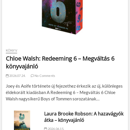
KÖNYV
Chloe Walsh: Redeeming 6 – Megváltás 6
könyvajánló
2026.07.24.
No Comments
Joey és Aoife története új fejezethez érkezik az új, különleges
éldekorált kiadásban A Redeeming 6 – Megváltás 6 Chloe
Walsh nagysikerű Boys of Tommen sorozatának…
Laura Brooke Robson: A hazavágyók
átka – könyvajánló
2026.06.15.