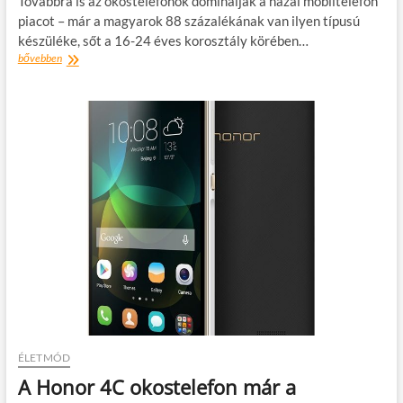
Továbbra is az okostelefonok dominálják a hazai mobiltelefon
piacot – már a magyarok 88 százalékának van ilyen típusú
készüléke, sőt a 16-24 éves korosztály körében…
Huawei
bővebben
kutatás:13
megapixeles
kamerával
felszerelt
telefonra
vágyunk
ÉLETMÓD
A Honor 4C okostelefon már a