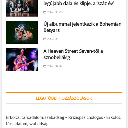
legújabb dala és klipje, a ‘száz év’
2026.05.25.
Új albummal jelentkezik a Bohemian
Betyars
2026.05.11.
A Heaven Street Seven-től a
sznobellákig
2026.04.07.
LEGUTÓBBI HOZZÁSZÓLÁSOK
Erkölcs, társadalom, szabadság – Krízispszichológus
-
Erkölcs,
társadalom, szabadság