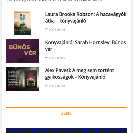
Laura Brooke Robson: A hazavágyók
átka – könyvajánló
2026.06.15.
Könyvajánló: Sarah Hornsley: Bűnös
vér
2025.09.09.
Alex Pavesi: A meg sem történt
gyilkosságok – Könyvajánló
2025.07.28.
ZENE