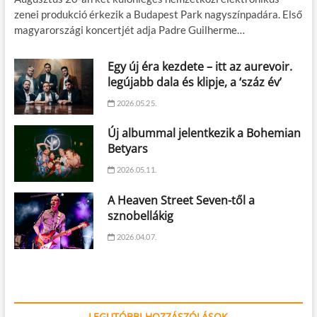
zenei produkció érkezik a Budapest Park nagyszínpadára. Első
magyarországi koncertjét adja Padre Guilherme…
Egy új éra kezdete – itt az aurevoir.
legújabb dala és klipje, a ‘száz év’
2026.05.25.
Új albummal jelentkezik a Bohemian
Betyars
2026.05.11.
A Heaven Street Seven-től a
sznobellákig
2026.04.07.
LEGUTÓBBI HOZZÁSZÓLÁSOK