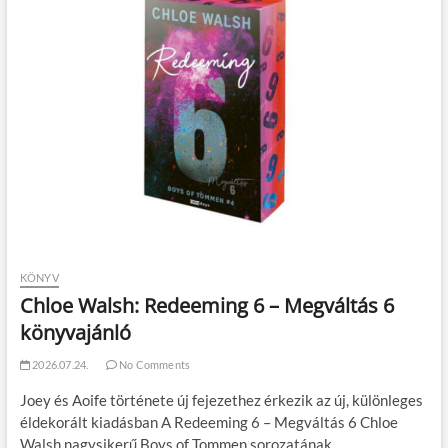
KÖNYV
Chloe Walsh: Redeeming 6 – Megváltás 6
könyvajánló
2026.07.24.
No Comments
Joey és Aoife története új fejezethez érkezik az új, különleges
éldekorált kiadásban A Redeeming 6 – Megváltás 6 Chloe
Walsh nagysikerű Boys of Tommen sorozatának…