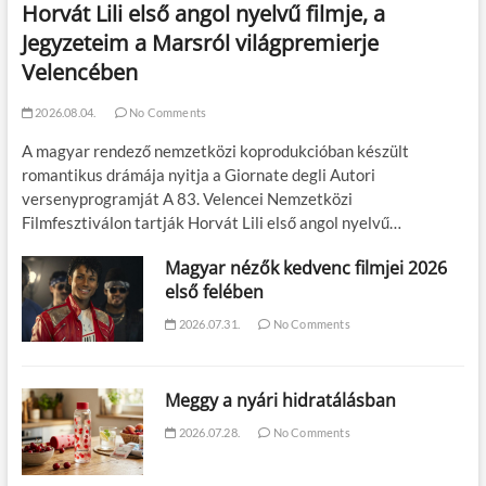
Horvát Lili első angol nyelvű filmje, a
Jegyzeteim a Marsról világpremierje
Velencében
2026.08.04.
No Comments
A magyar rendező nemzetközi koprodukcióban készült
romantikus drámája nyitja a Giornate degli Autori
versenyprogramját A 83. Velencei Nemzetközi
Filmfesztiválon tartják Horvát Lili első angol nyelvű…
Magyar nézők kedvenc filmjei 2026
első felében
2026.07.31.
No Comments
Meggy a nyári hidratálásban
2026.07.28.
No Comments