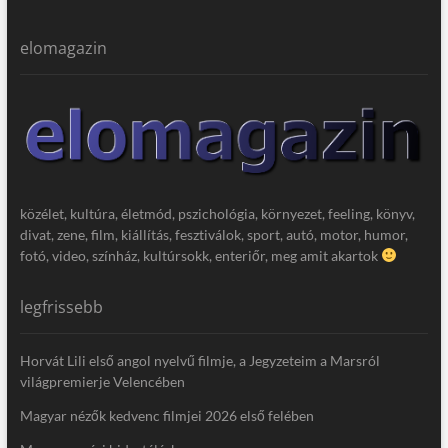
elomagazin
közélet, kultúra, életmód, pszichológia, környezet, feeling, könyv,
divat, zene, film, kiállítás, fesztiválok, sport, autó, motor, humor,
fotó, video, színház, kultúrsokk, enteriőr, meg amit akartok
legfrissebb
Horvát Lili első angol nyelvű filmje, a Jegyzeteim a Marsról
világpremierje Velencében
Magyar nézők kedvenc filmjei 2026 első felében