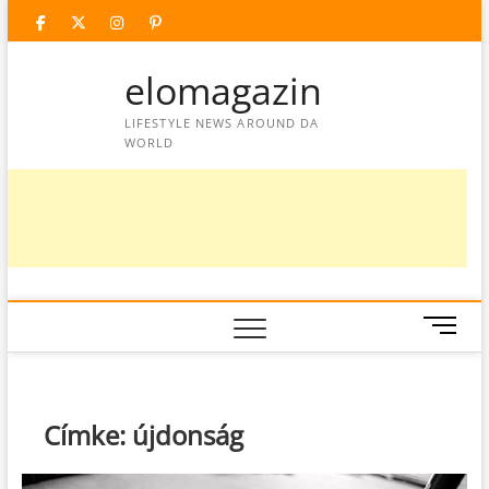
Skip
facebook
twitter
instagram
googleplus
pinterest
to
content
elomagazin
LIFESTYLE NEWS AROUND DA
WORLD
M
e
n
u
B
Címke:
újdonság
u
t