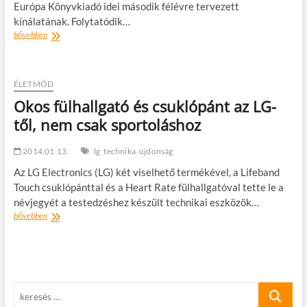
Európa Könyvkiadó idei második félévre tervezett
kínálatának. Folytatódik…
Az
bővebben
Európa
Könyvkiadó
kiemelt
kötetei
ÉLETMÓD
2014
Okos fülhallgató és csuklópánt az LG-
második
től, nem csak sportoláshoz
félévében
2014.01.13.
lg
technika
újdonság
Az LG Electronics (LG) két viselhető termékével, a Lifeband
Touch csuklópánttal és a Heart Rate fülhallgatóval tette le a
névjegyét a testedzéshez készült technikai eszközök…
Okos
bővebben
fülhallgató
és
csuklópánt
az
LG-
keresés
től,
nem
…