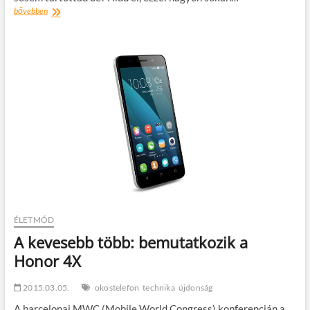
Ne
bővebben
legyen
csupán
illúzió
az
újévi
fogadalom
ÉLETMÓD
A kevesebb több: bemutatkozik a
Honor 4X
2015.03.05.
okostelefon
technika
újdonság
A barcelonai MWC (Mobile World Congress) konferencián a