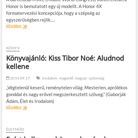
Honor is bemutatott egy új modellt. A Honor 4X
formatervezési koncepciója, hogy a szépség az
egyszerűségben rejlik.…
A
bővebben
kevesebb
több:
bemutatkozik
a
KÖNYV
Honor
Könyvajánló: Kiss Tibor Noé: Aludnod
4X
kellene
2014.09.17.
irodalom
magvető
magyar
újdonság
„Végtelenül keserű, reménytelen világ. Mesterien, aprólékos
gonddal és nagy erővel megszerkesztett szöveg.” (Gaborják
Ádám, Élet és Irodalom)
Könyvajánló:
bővebben
Kiss
Tibor
Noé:
Aludnod
ÉLETMÓD
kellene