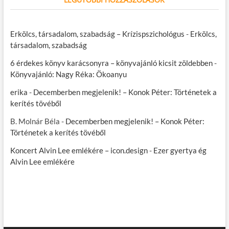
Erkölcs, társadalom, szabadság – Krízispszichológus
-
Erkölcs,
társadalom, szabadság
6 érdekes könyv karácsonyra – könyvajánló kicsit zöldebben
-
Könyvajánló: Nagy Réka: Ökoanyu
erika
-
Decemberben megjelenik! – Konok Péter: Történetek a
kerítés tövéből
B. Molnár Béla
-
Decemberben megjelenik! – Konok Péter:
Történetek a kerítés tövéből
Koncert Alvin Lee emlékére – icon.design
-
Ezer gyertya ég
Alvin Lee emlékére