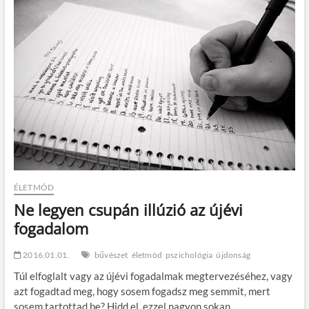
t
o
n
ÉLETMÓD
Ne legyen csupán illúzió az újévi
fogadalom
2016.01.01.
bűvészet
életmód
pszichológia
újdonság
Túl elfoglalt vagy az újévi fogadalmak megtervezéséhez, vagy
azt fogadtad meg, hogy sosem fogadsz meg semmit, mert
sosem tartottad be? Hidd el, ezzel nagyon sokan…