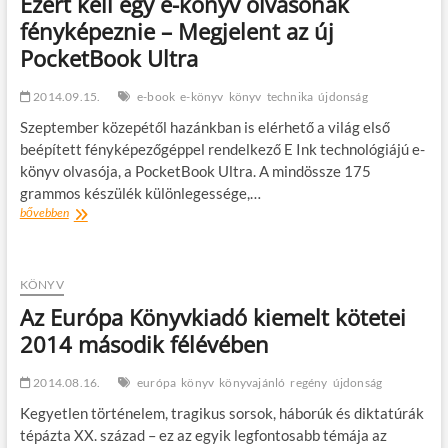
Ezért kell egy e-könyv olvasónak
fényképeznie – Megjelent az új
PocketBook Ultra
2014.09.15.
e-book
e-könyv
könyv
technika
újdonság
Szeptember közepétől hazánkban is elérhető a világ első
beépített fényképezőgéppel rendelkező E Ink technológiájú e-
könyv olvasója, a PocketBook Ultra. A mindössze 175
grammos készülék különlegessége,…
Ezért
bővebben
kell
egy
e-
könyv
KÖNYV
olvasónak
Az Európa Könyvkiadó kiemelt kötetei
fényképeznie
2014 második félévében
–
Megjelent
az
2014.08.16.
európa
könyv
könyvajánló
regény
újdonság
új
PocketBook
Kegyetlen történelem, tragikus sorsok, háborúk és diktatúrák
Ultra
tépázta XX. század – ez az egyik legfontosabb témája az