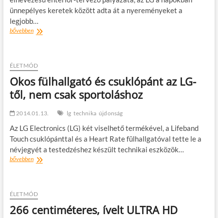
jének
ünnepélyes keretek között adta át a nyereményeket a
titkát
legjobb…
Organikus
bővebben
elképzelés,
természetbe
nyíló
mennyezettel
ÉLETMÓD
Okos fülhallgató és csuklópánt az LG-
től, nem csak sportoláshoz
2014.01.13.
lg
technika
újdonság
Az LG Electronics (LG) két viselhető termékével, a Lifeband
Touch csuklópánttal és a Heart Rate fülhallgatóval tette le a
névjegyét a testedzéshez készült technikai eszközök…
Okos
bővebben
fülhallgató
és
csuklópánt
az
ÉLETMÓD
LG-
266 centiméteres, ívelt ULTRA HD
től,