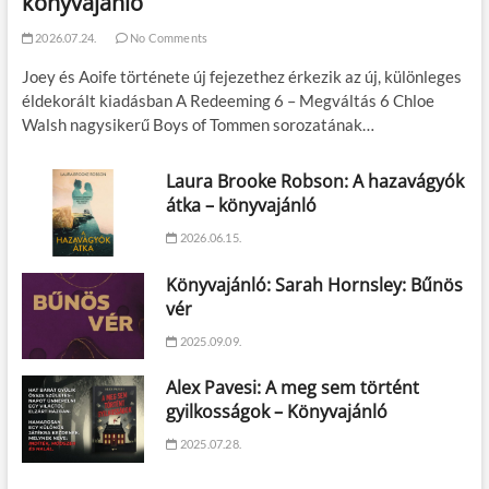
könyvajánló
2026.07.24.
No Comments
Joey és Aoife története új fejezethez érkezik az új, különleges
éldekorált kiadásban A Redeeming 6 – Megváltás 6 Chloe
Walsh nagysikerű Boys of Tommen sorozatának…
Laura Brooke Robson: A hazavágyók
átka – könyvajánló
2026.06.15.
Könyvajánló: Sarah Hornsley: Bűnös
vér
2025.09.09.
Alex Pavesi: A meg sem történt
gyilkosságok – Könyvajánló
2025.07.28.