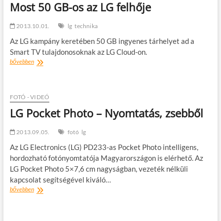
Most 50 GB-os az LG felhője
2013.10.01.
lg
technika
Az LG kampány keretében 50 GB ingyenes tárhelyet ad a
Smart TV tulajdonosoknak az LG Cloud-on.
Most
bővebben
50
GB-
os
az
FOTÓ - VIDEÓ
LG
LG Pocket Photo – Nyomtatás, zsebből
felhője
2013.09.05.
fotó
lg
Az LG Electronics (LG) PD233-as Pocket Photo intelligens,
hordozható fotónyomtatója Magyarországon is elérhető. Az
LG Pocket Photo 5×7,6 cm nagyságban, vezeték nélküli
kapcsolat segítségével kiváló…
LG
bővebben
Pocket
Photo
–