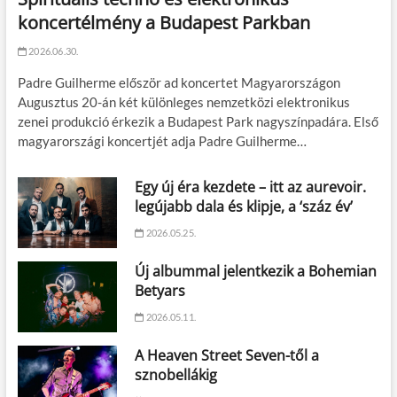
koncertélmény a Budapest Parkban
2026.06.30.
Padre Guilherme először ad koncertet Magyarországon
Augusztus 20-án két különleges nemzetközi elektronikus
zenei produkció érkezik a Budapest Park nagyszínpadára. Első
magyarországi koncertjét adja Padre Guilherme…
Egy új éra kezdete – itt az aurevoir.
legújabb dala és klipje, a ‘száz év’
2026.05.25.
Új albummal jelentkezik a Bohemian
Betyars
2026.05.11.
A Heaven Street Seven-től a
sznobellákig