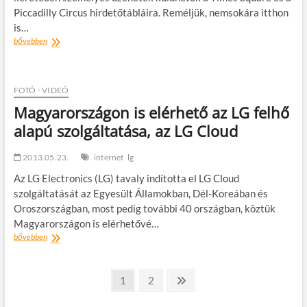
Piccadilly Circus hirdetőtábláira. Reméljük, nemsokára itthon
is…
„Tökéletes
bővebben
vagy
nekem!”
kampányt
indít
FOTÓ - VIDEÓ
az
Magyarországon is elérhető az LG felhő
LG
alapú szolgáltatása, az LG Cloud
2013.05.23.
internet
lg
Az LG Electronics (LG) tavaly indította el LG Cloud
szolgáltatását az Egyesült Államokban, Dél-Koreában és
Oroszországban, most pedig további 40 országban, köztük
Magyarországon is elérhetővé…
Magyarországon
bővebben
is
elérhető
Bejegyzések
az
oldal
oldal
Következő
1
2
LG
oldal
lapozása
felhő