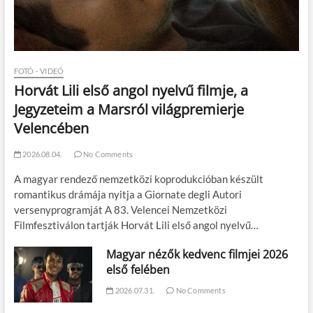
FOTÓ - VIDEÓ
Horvát Lili első angol nyelvű filmje, a
Jegyzeteim a Marsról világpremierje
Velencében
2026.08.04.
No Comments
A magyar rendező nemzetközi koprodukcióban készült
romantikus drámája nyitja a Giornate degli Autori
versenyprogramját A 83. Velencei Nemzetközi
Filmfesztiválon tartják Horvát Lili első angol nyelvű…
Magyar nézők kedvenc filmjei 2026
első felében
2026.07.31.
No Comments