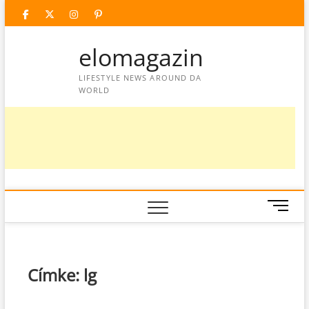
Skip
facebook
twitter
instagram
googleplus
pinterest
to
content
elomagazin
LIFESTYLE NEWS AROUND DA
WORLD
M
e
n
u
B
Címke:
lg
u
t