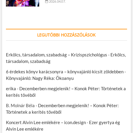
2026.04.07.
LEGUTÓBBI HOZZÁSZÓLÁSOK
Erkölcs, társadalom, szabadság – Krízispszichológus
-
Erkölcs,
társadalom, szabadság
6 érdekes könyv karácsonyra – könyvajánló kicsit zöldebben
-
Könyvajánló: Nagy Réka: Ökoanyu
erika
-
Decemberben megjelenik! – Konok Péter: Történetek a
kerítés tövéből
B. Molnár Béla
-
Decemberben megjelenik! – Konok Péter:
Történetek a kerítés tövéből
Koncert Alvin Lee emlékére – icon.design
-
Ezer gyertya ég
Alvin Lee emlékére