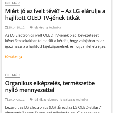
t
ÉLETMÓD
o
Miért jó az ívelt tévé? – Az LG elárulja a
n
hajlított OLED TV-jének titkát
2014.10.15.
elektro
lg
technika
Az LG Electronics ívelt OLED TV-jének piaci bevezetését
követően sokakban felmerült a kérdés, hogy valójában mi az
igazi haszna a hajlított kijelzőpanelnek és hogyan lehetséges,
…
Miért
bővebben
jó
az
ívelt
tévé?
ÉLETMÓD
–
Organikus elképzelés, természetbe
Az
nyíló mennyezettel
LG
elárulja
a
2014.08.15.
díj
divat
életmód
lg
pályázat
technika
hajlított
OLED
Lezárult az LG Electronics (LG) „Érezd az LG OLED-stílust”
TV-
elnevezésű enteriőr-tervező pályázata, az LG a napokban