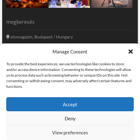
megkeresés
elomagazin, Budapest / Hungary
+36 20 333-6009
Manage Consent
szerkesztoseg@elomagazin.com
To provide the best experiences, we use technologies like cookies to store
elomagazin
and/or access device information. Consenting to these technologies will allow
us to process data such as browsing behavior or unique IDs on this site. Not
consenting or withdrawing consent, may adversely affect certain features and
functions.
facebook
twitter
instagram
googleplus
pinterest
Accept
kapcsolat
home
adatvédelem
impresszum
Deny
elomagazin
| powered by
icon.desing
:: internet solutions |
designed by:
theme freesia
| © copyright, all right reserved
View preferences