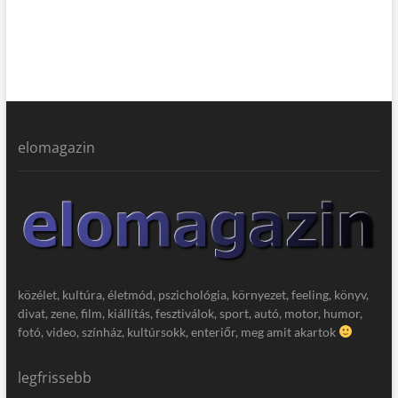
elomagazin
közélet, kultúra, életmód, pszichológia, környezet, feeling, könyv,
divat, zene, film, kiállítás, fesztiválok, sport, autó, motor, humor,
fotó, video, színház, kultúrsokk, enteriőr, meg amit akartok
legfrissebb