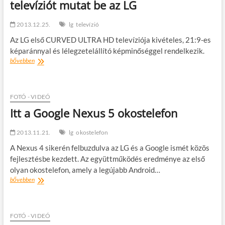
televíziót mutat be az LG
nem
csak
sportoláshoz
2013.12.25.
lg
televízió
Az LG első CURVED ULTRA HD televíziója kivételes, 21:9-es
képaránnyal és lélegzetelállító képminőséggel rendelkezik.
266
bővebben
centiméteres,
ívelt
ULTRA
HD
FOTÓ - VIDEÓ
televíziót
Itt a Google Nexus 5 okostelefon
mutat
be
2013.11.21.
az
lg
okostelefon
LG
A Nexus 4 sikerén felbuzdulva az LG és a Google ismét közös
fejlesztésbe kezdett. Az együttműködés eredménye az első
olyan okostelefon, amely a legújabb Android…
Itt
bővebben
a
Google
Nexus
5
FOTÓ - VIDEÓ
okostelefon