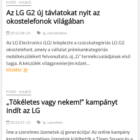
Nyomtatás,
FOTÓ - VIDEÓ
zsebből
Az LG G2 új távlatokat nyit az
okostelefonok világában
2013.08.29.
lg
okostelefon
Az LG Electronics (LG) leleplezte a csúcskategóriás LG G2
okostelefont, amely a vállalat prémiumkategóriás
mobilkészülékeit felvonultató, új „G” termékcsaládjának első
tagja. A készülék világpremierjén közel…
Az
bővebben
LG
G2
új
távlatokat
FOTÓ - VIDEÓ
nyit
„Tökéletes vagy nekem!” kampányt
az
indít az LG
okostelefonok
világában
2013.07.15.
lg
szerelem
Íme a szerelmes üzenetek új generációja! Az online kampány
keretében személyes üzenetek küldhetők a Times Square és a