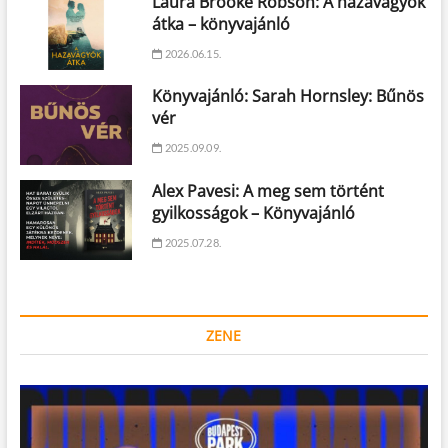
Laura Brooke Robson: A hazavágyók
átka – könyvajánló
2026.06.15.
Könyvajánló: Sarah Hornsley: Bűnös
vér
2025.09.09.
Alex Pavesi: A meg sem történt
gyilkosságok – Könyvajánló
2025.07.28.
ZENE