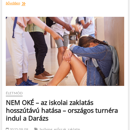
Könyvajánló:
bővebben
Sarah
Hornsley:
Bűnös
vér
ÉLETMÓD
NEM OKÉ – az iskolai zaklatás
hosszútávú hatása – országos turnéra
indul a Darázs
2025.09.09.
bullying
erőszak
zaklatás