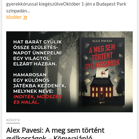
gyerekkórussal kiegészülveOktóber 1-jén a Budapest Park
színpadán…
A
bővebben
Budapest
Parkban
debütál
a
Superalbum
KÖNYV
Alex Pavesi: A meg sem történt
gyilkosságok – Könyvajánló