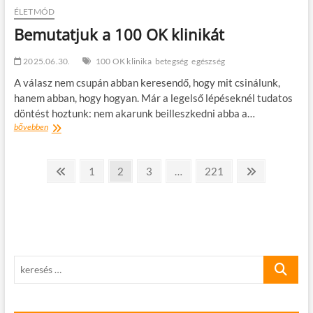
ÉLETMÓD
Bemutatjuk a 100 OK klinikát
2025.06.30.
100 OK klinika
betegség
egészség
A válasz nem csupán abban keresendő, hogy mit csinálunk,
hanem abban, hogy hogyan. Már a legelső lépéseknél tudatos
döntést hoztunk: nem akarunk beilleszkedni abba a…
Bemutatjuk
bővebben
a
100
Bejegyzések
OK
Előző
oldal
oldal
oldal
oldal
Következő
1
2
3
…
221
klinikát
oldal
oldal
lapozása
keresés
…