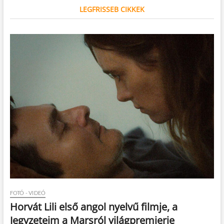
LEGFRISSEB CIKKEK
FOTÓ - VIDEÓ
Horvát Lili első angol nyelvű filmje, a
Jegyzeteim a Marsról világpremierje