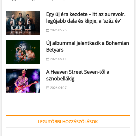
Egy új éra kezdete – itt az aurevoir.
legújabb dala és klipje, a ‘száz év’
2026.05.25.
Új albummal jelentkezik a Bohemian
Betyars
2026.05.11.
A Heaven Street Seven-től a
sznobellákig
2026.04.07.
LEGUTÓBBI HOZZÁSZÓLÁSOK