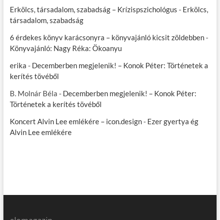
Erkölcs, társadalom, szabadság – Krízispszichológus
-
Erkölcs,
társadalom, szabadság
6 érdekes könyv karácsonyra – könyvajánló kicsit zöldebben
-
Könyvajánló: Nagy Réka: Ökoanyu
erika
-
Decemberben megjelenik! – Konok Péter: Történetek a
kerítés tövéből
B. Molnár Béla
-
Decemberben megjelenik! – Konok Péter:
Történetek a kerítés tövéből
Koncert Alvin Lee emlékére – icon.design
-
Ezer gyertya ég
Alvin Lee emlékére