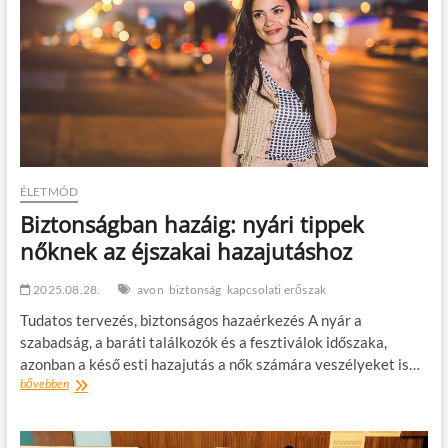
ÉLETMÓD
Biztonságban hazáig: nyári tippek
nőknek az éjszakai hazajutáshoz
2025.08.28.
avon
biztonság
kapcsolati erőszak
Tudatos tervezés, biztonságos hazaérkezés A nyár a
szabadság, a baráti találkozók és a fesztiválok időszaka,
azonban a késő esti hazajutás a nők számára veszélyeket is…
Biztonságban
bővebben
hazáig:
nyári
tippek