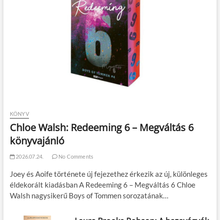
KÖNYV
Chloe Walsh: Redeeming 6 – Megváltás 6
könyvajánló
2026.07.24.
No Comments
Joey és Aoife története új fejezethez érkezik az új, különleges
éldekorált kiadásban A Redeeming 6 – Megváltás 6 Chloe
Walsh nagysikerű Boys of Tommen sorozatának…