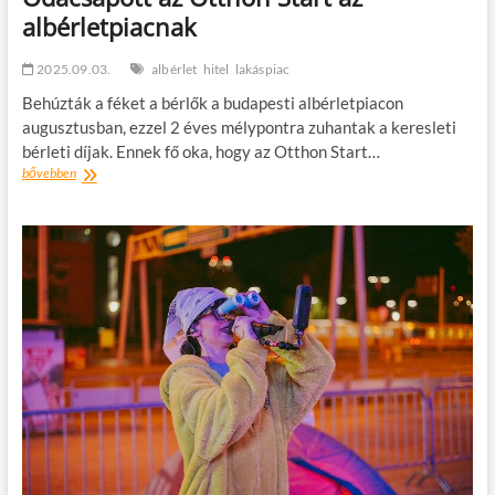
albérletpiacnak
2025.09.03.
albérlet
hitel
lakáspiac
Behúzták a féket a bérlők a budapesti albérletpiacon
augusztusban, ezzel 2 éves mélypontra zuhantak a keresleti
bérleti díjak. Ennek fő oka, hogy az Otthon Start…
Odacsapott
bővebben
az
Otthon
Start
az
albérletpiacnak