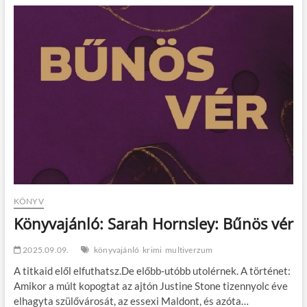
t
o
n
KÖNYV
Könyvajánló: Sarah Hornsley: Bűnös vér
2025.09.09.
könyvajánló
krimi
multiverzum
A titkaid elől elfuthatsz.De előbb-utóbb utolérnek. A történet:
Amikor a múlt kopogtat az ajtón Justine Stone tizennyolc éve
elhagyta szülővárosát, az essexi Maldont, és azóta…