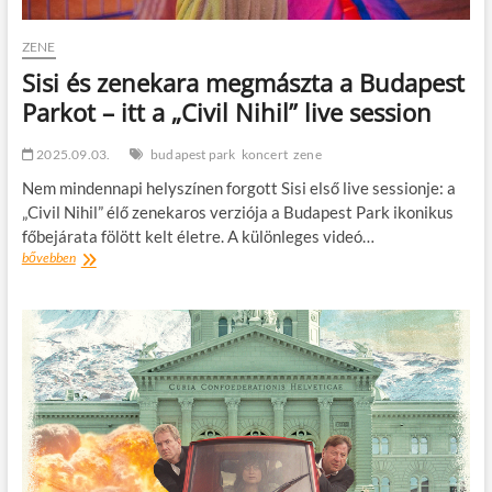
ZENE
Sisi és zenekara megmászta a Budapest
Parkot – itt a „Civil Nihil” live session
2025.09.03.
budapest park
koncert
zene
Nem mindennapi helyszínen forgott Sisi első live sessionje: a
„Civil Nihil” élő zenekaros verziója a Budapest Park ikonikus
főbejárata fölött kelt életre. A különleges videó…
Sisi
bővebben
és
zenekara
megmászta
a
Budapest
Parkot
–
itt
a
„Civil
Nihil”