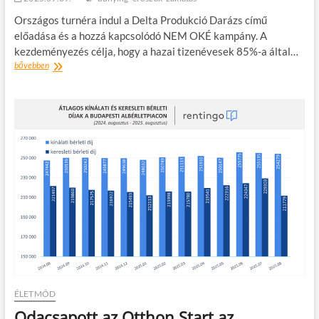
Országos turnéra indul a Delta Produkció Darázs című
előadása és a hozzá kapcsolódó NEM OKÉ kampány. A
kezdeményezés célja, hogy a hazai tizenévesek 85%-a által…
NEM
bővebben
OKÉ
–
az
iskolai
zaklatás
hosszútávú
hatása
–
országos
turnéra
indul
a
Darázs
ÉLETMÓD
Odacsapott az Otthon Start az