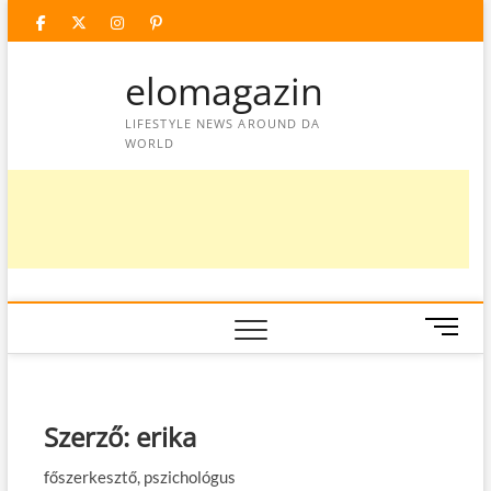
Skip
facebook
twitter
instagram
googleplus
pinterest
to
content
elomagazin
LIFESTYLE NEWS AROUND DA
WORLD
M
e
n
u
B
Szerző:
erika
u
t
főszerkesztő, pszichológus