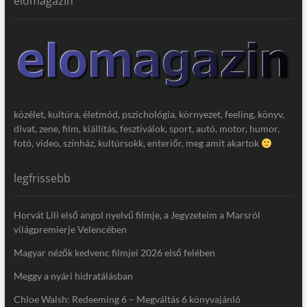
elomagazin
közélet, kultúra, életmód, pszichológia, környezet, feeling, könyv,
divat, zene, film, kiállítás, fesztiválok, sport, autó, motor, humor,
fotó, video, színház, kultúrsokk, enteriőr, meg amit akartok
legfrissebb
Horvát Lili első angol nyelvű filmje, a Jegyzeteim a Marsról
világpremierje Velencében
Magyar nézők kedvenc filmjei 2026 első felében
Meggy a nyári hidratálásban
Chloe Walsh: Redeeming 6 – Megváltás 6 könyvajánló