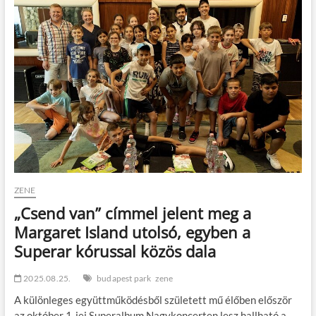
nőknek
az
éjszakai
hazajutáshoz
ZENE
„Csend van” címmel jelent meg a
Margaret Island utolsó, egyben a
Superar kórussal közös dala
2025.08.25.
budapest park
zene
A különleges együttműködésből született mű élőben először
az október 1-jei Superalbum Nagykoncerten lesz hallható a