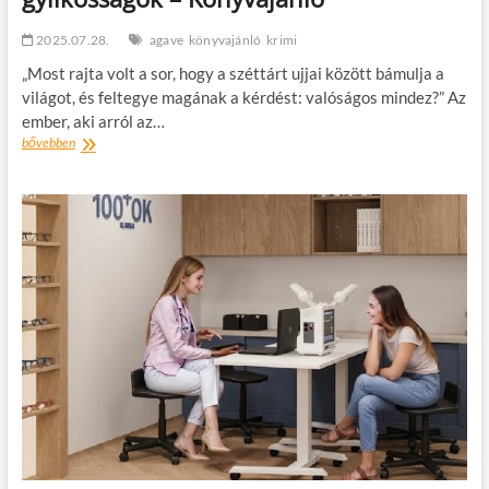
2025.07.28.
agave
könyvajánló
krimi
„Most rajta volt a sor, hogy a széttárt ujjai között bámulja a
világot, és feltegye magának a kérdést: valóságos mindez?” Az
ember, aki arról az…
Alex
bővebben
Pavesi:
A
meg
sem
történt
gyilkosságok
–
Könyvajánló