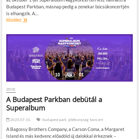
Budapest Parkban, másnap pedig a zenekar búcsúkoncertjén
is elhangzik. A…
„Csend
bővebben
van”
címmel
jelent
meg
a
Margaret
Island
utolsó,
egyben
a
Superar
kórussal
ZENE
közös
A Budapest Parkban debütál a
dala
Superalbum
2025.07.31.
budapest park
jótékonyság
koncert
A Bagossy Brothers Company, a Carson Coma, a Margaret
Island és más kedvenc előadóid új dalokkal érkeznek –