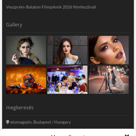
Veszprém-Balaton Filmpiknik 2026 filmfesztivál
Gallery
megkeresés
elomagazin, Budapest / Hungary
+36 20 333-6009