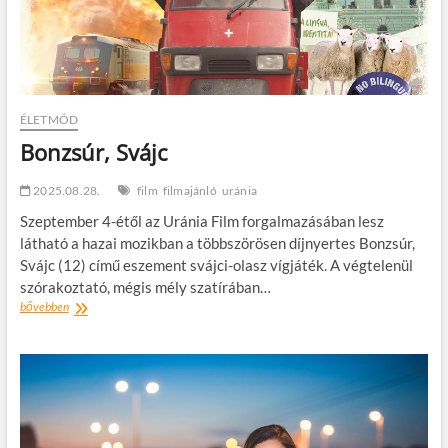
live
session
ÉLETMÓD
Bonzsúr, Svájc
2025.08.28.
film
filmajánló
uránia
Szeptember 4-étől az Uránia Film forgalmazásában lesz
látható a hazai mozikban a többszörösen díjnyertes Bonzsúr,
Svájc (12) című eszement svájci-olasz vígjáték. A végtelenül
szórakoztató, mégis mély szatírában…
Bonzsúr,
bővebben
Svájc