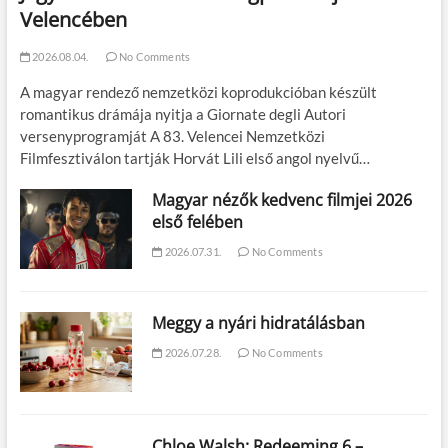
Velencében
2026.08.04.
No Comments
A magyar rendező nemzetközi koprodukcióban készült
romantikus drámája nyitja a Giornate degli Autori
versenyprogramját A 83. Velencei Nemzetközi
Filmfesztiválon tartják Horvát Lili első angol nyelvű…
Magyar nézők kedvenc filmjei 2026
első felében
2026.07.31.
No Comments
Meggy a nyári hidratálásban
2026.07.28.
No Comments
Chloe Walsh: Redeeming 6 –