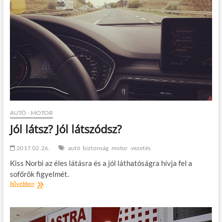
AUTÓ - MOTOR
Jól látsz? Jól látszódsz?
2017.02.26.
autó
biztonság
motor
vezetés
Kiss Norbi az éles látásra és a jól láthatóságra hívja fel a
sofőrök figyelmét.
Jól
bővebben
látsz?
Jól
látszódsz?