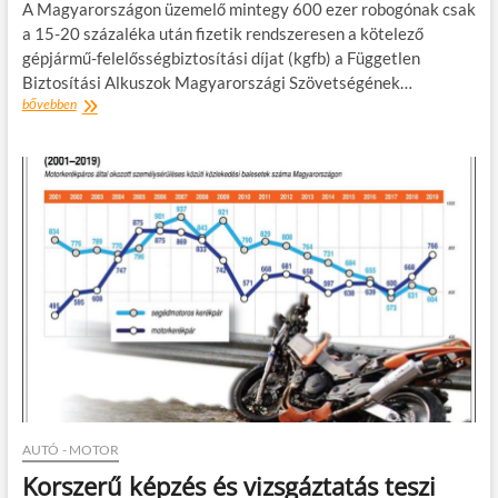
A Magyarországon üzemelő mintegy 600 ezer robogónak csak
a 15-20 százaléka után fizetik rendszeresen a kötelező
gépjármű-felelősségbiztosítási díjat (kgfb) a Független
Biztosítási Alkuszok Magyarországi Szövetségének…
Félmilliónyi
bővebben
robogó
közlekedik
kötelező
biztosítás
nélkül
AUTÓ - MOTOR
Korszerű képzés és vizsgáztatás teszi