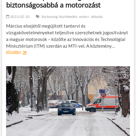
biztonságosabbá a motorozást
2021.02.10.
biztonság
közlekedés
motor
oktatás
Március elsejétől megújított tantervi és
vizsgakövetelményeket teljesítve szerezhetnek jogosítványt
a magyar motorosok – közölte az Innovációs és Technológiai
Minisztérium (ITM) szerdán az MTI-vel. A közlemény…
Korszerű
bővebben
képzés
és
vizsgáztatás
teszi
biztonságosabbá
a
motorozást