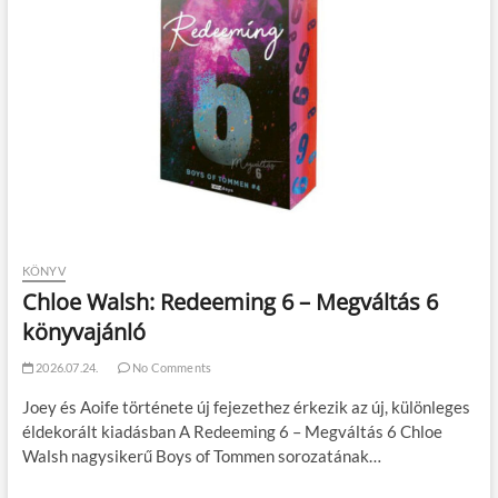
KÖNYV
Chloe Walsh: Redeeming 6 – Megváltás 6
könyvajánló
2026.07.24.
No Comments
Joey és Aoife története új fejezethez érkezik az új, különleges
éldekorált kiadásban A Redeeming 6 – Megváltás 6 Chloe
Walsh nagysikerű Boys of Tommen sorozatának…