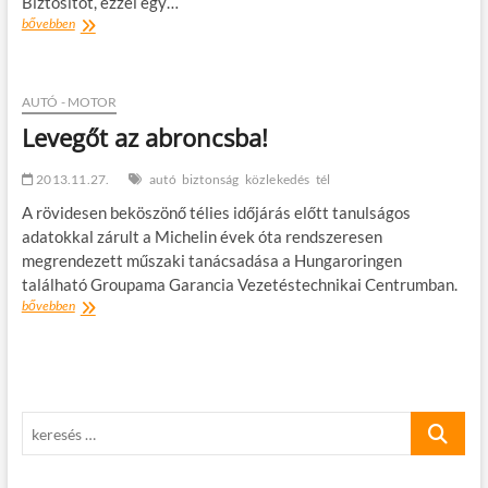
Biztosítót, ezzel egy…
Most
bővebben
azonnal
lépjen,
ha
Astra
AUTÓ - MOTOR
kötelező
Levegőt az abroncsba!
biztosítása
van!
2013.11.27.
autó
biztonság
közlekedés
tél
A rövidesen beköszönő télies időjárás előtt tanulságos
adatokkal zárult a Michelin évek óta rendszeresen
megrendezett műszaki tanácsadása a Hungaroringen
található Groupama Garancia Vezetéstechnikai Centrumban.
Levegőt
bővebben
az
abroncsba!
keresés
…