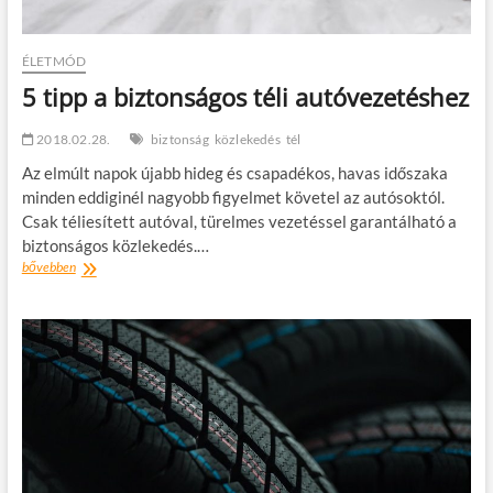
ÉLETMÓD
5 tipp a biztonságos téli autóvezetéshez
2018.02.28.
biztonság
közlekedés
tél
Az elmúlt napok újabb hideg és csapadékos, havas időszaka
minden eddiginél nagyobb figyelmet követel az autósoktól.
Csak téliesített autóval, türelmes vezetéssel garantálható a
biztonságos közlekedés.…
5
bővebben
tipp
a
biztonságos
téli
autóvezetéshez