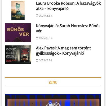
Laura Brooke Robson: A hazavágyók
átka – könyvajánló
2026.06.15.
Könyvajánló: Sarah Hornsley: Bűnös
vér
2025.09.09.
Alex Pavesi: A meg sem történt
gyilkosságok – Könyvajánló
2025.07.28.
ZENE