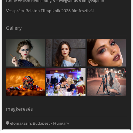
Chloe Walsh: Redeeming 6 – Megváltás 6 könyvajánló
Veszprém-Balaton Filmpiknik 2026 filmfesztivál
Gallery
megkeresés
elomagazin, Budapest / Hungary
+36 20 333-6009