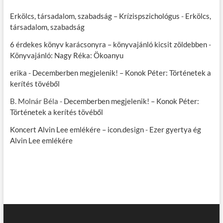
Erkölcs, társadalom, szabadság – Krízispszichológus
-
Erkölcs,
társadalom, szabadság
6 érdekes könyv karácsonyra – könyvajánló kicsit zöldebben
-
Könyvajánló: Nagy Réka: Ökoanyu
erika
-
Decemberben megjelenik! – Konok Péter: Történetek a
kerítés tövéből
B. Molnár Béla
-
Decemberben megjelenik! – Konok Péter:
Történetek a kerítés tövéből
Koncert Alvin Lee emlékére – icon.design
-
Ezer gyertya ég
Alvin Lee emlékére