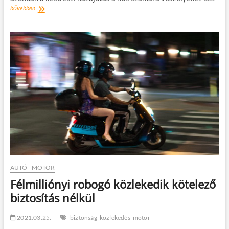
Biztonságban
bővebben
hazáig:
nyári
tippek
nőknek
az
éjszakai
hazajutáshoz
AUTÓ - MOTOR
Félmilliónyi robogó közlekedik kötelező
biztosítás nélkül
2021.03.25.
biztonság
közlekedés
motor