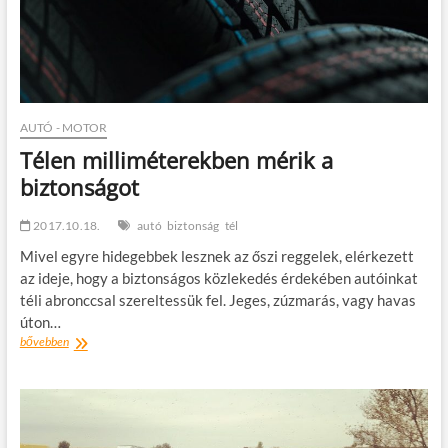
AUTÓ - MOTOR
Télen milliméterekben mérik a
biztonságot
2017.10.18.
autó
biztonság
tél
Mivel egyre hidegebbek lesznek az őszi reggelek, elérkezett
az ideje, hogy a biztonságos közlekedés érdekében autóinkat
téli abronccsal szereltessük fel. Jeges, zúzmarás, vagy havas
úton…
Télen
bővebben
milliméterekben
mérik
a
biztonságot