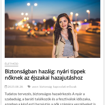
t
o
n
ÉLETMÓD
Biztonságban hazáig: nyári tippek
nőknek az éjszakai hazajutáshoz
2025.08.28.
avon
biztonság
kapcsolati erőszak
Tudatos tervezés, biztonságos hazaérkezés A nyár a
szabadság, a baráti találkozók és a fesztiválok időszaka,
azonban a késő esti hazajutás a nők számára veszélyeket is…