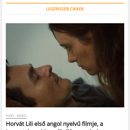
LEGFRISSEB CIKKEK
FOTÓ - VIDEÓ
Horvát Lili első angol nyelvű filmje, a