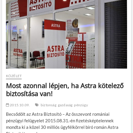
KÖZÉLET
Most azonnal lépjen, ha Astra kötelező
biztosítása van!
2015.10.09.
biztonság
gazdaság
pénzügy
Becsődölt az Astra Biztosító – Az összevont romániai
pénzügyi felügyelet 2015.08.31.-én fizetésképtelennek
mondta ki a közel 30 milliós ügyfélkörrel bíró román Astra