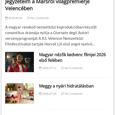
Jegyzeteim a Marsról világpremierje
Velencében
2026.08.04.
No Comments
A magyar rendező nemzetközi koprodukcióban készült
romantikus drámája nyitja a Giornate degli Autori
versenyprogramját A 83. Velencei Nemzetközi
Filmfesztiválon tartják Horvát Lili első angol nyelvű…
Magyar nézők kedvenc filmjei 2026
első felében
2026.07.31.
No Comments
Meggy a nyári hidratálásban
2026.07.28.
No Comments