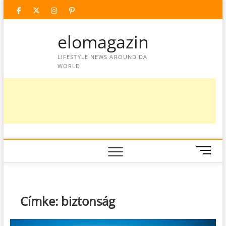
Skip
facebook
twitter
instagram
googleplus
pinterest
to
content
elomagazin
LIFESTYLE NEWS AROUND DA
WORLD
M
e
n
u
B
Címke:
biztonság
u
t