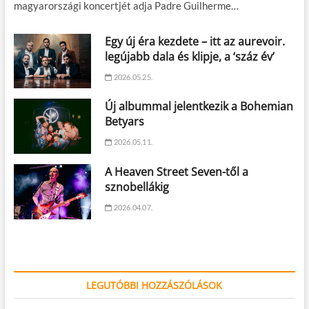
magyarországi koncertjét adja Padre Guilherme…
Egy új éra kezdete – itt az aurevoir.
legújabb dala és klipje, a ‘száz év’
2026.05.25.
Új albummal jelentkezik a Bohemian
Betyars
2026.05.11.
A Heaven Street Seven-től a
sznobellákig
2026.04.07.
LEGUTÓBBI HOZZÁSZÓLÁSOK