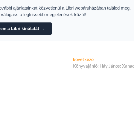
további ajánlatainkat közvetlenül a Libri webáruházában találod meg.
s válogass a legfrissebb megjelenések közül!
m a Libri kínálatát →
Következő
következő
cikk:
Könyvajánló: Háy János: Xana