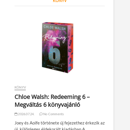
KÖNYV
KÖNYV
Chloe Walsh: Redeeming 6 –
Megváltás 6 könyvajánló
2026.07.24.
No Comments
Joey és Aoife története új fejezethez érkezik az
új, különleges éldekorált kiadásban A