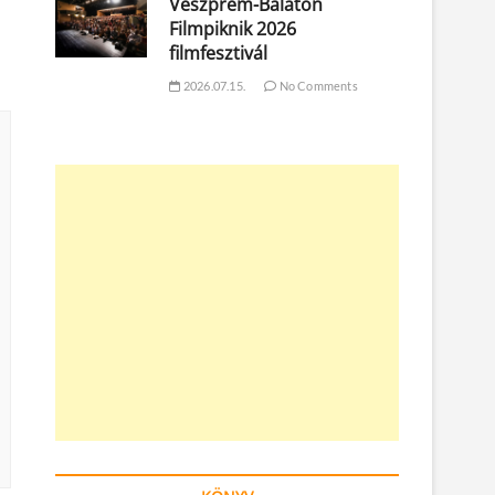
Veszprém-Balaton
Filmpiknik 2026
filmfesztivál
2026.07.15.
No Comments