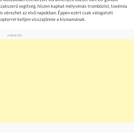
 szakszerű segítség, hiszen kaphat mélyvénás trombózist, toxémia
is vérezhet az első napokban. Éppen ezért csak válogatott
opterrel kelljen visszajönnie a kismamának.
HIRDETÉS