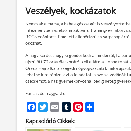
Veszélyek, kockázatok
Nemcsak a mama, a baba egészségét is veszélyeztetheti
intézményben az első napokban ultrahang- és laborvizs
BCG védőoltást. Emellett ellenőrizzük a sárgaság értékét
okozhat.
A nagy kérdés, hogy ki gondoskodna minderről, ha pár 
újszülött 72 órás életkorától kell ellátnia. Lenne tehát
Orvos Hajnalka, a szegedi nőgyógyászati klinika újszü
lehetne kire rábízni ezt a feladatot, hiszen a védőnők 
csecsemőt, a házigyermekorvosnál pedig beteg gyerekek
Forrás: délmagyar.hu
F
T
E
T
Pi
O
ac
w
m
u
nt
ss
Kapcsolódó Cikkek:
e
itt
ail
m
er
za