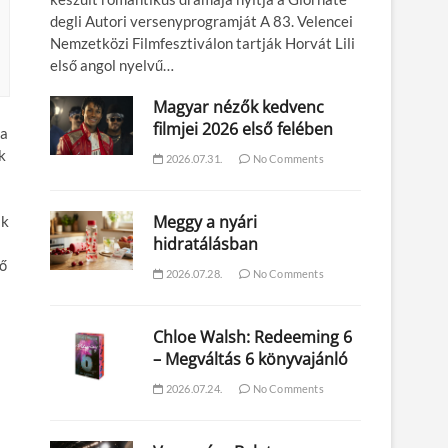
degli Autori versenyprogramját A 83. Velencei
Nemzetközi Filmfesztiválon tartják Horvát Lili
első angol nyelvű…
Magyar nézők kedvenc
filmjei 2026 első felében
 a
k
2026.07.31.
No Comments
Meggy a nyári
ák
hidratálásban
rő
2026.07.28.
No Comments
Chloe Walsh: Redeeming 6
– Megváltás 6 könyvajánló
2026.07.24.
No Comments