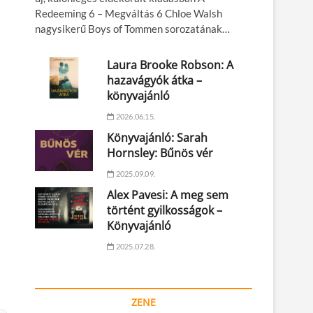
Redeeming 6 – Megváltás 6 Chloe Walsh
nagysikerű Boys of Tommen sorozatának…
Laura Brooke Robson: A
hazavágyók átka –
könyvajánló
2026.06.15.
Könyvajánló: Sarah
Hornsley: Bűnös vér
2025.09.09.
Alex Pavesi: A meg sem
történt gyilkosságok –
Könyvajánló
2025.07.28.
ZENE