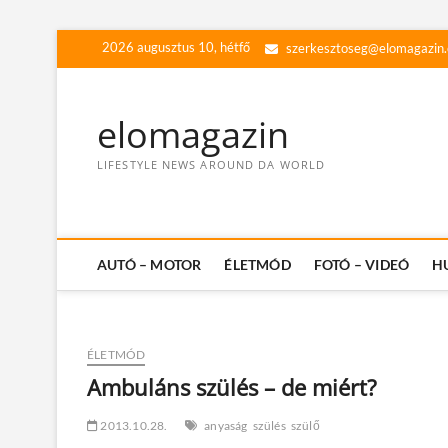
Skip
2026 augusztus 10, hétfő
szerkesztoseg@elomagazin
to
content
elomagazin
LIFESTYLE NEWS AROUND DA WORLD
AUTÓ – MOTOR
ÉLETMÓD
FOTÓ – VIDEÓ
H
ÉLETMÓD
Ambuláns szülés – de miért?
2013.10.28.
anyaság
szülés
szülő