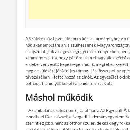
A Születésház Egyesület arra kéri a kormányt, hogy a fi
nők akár ambulánsan is szülhessenek Magyarországon. A
és újszülöttjeik az egészségügyi intézményekben, pedi
semmi nem tiltja, hogy pár óra után elhagyják a kórház
érdekérvényesítő képességén múlik, megtehetik-e ezt.
meg a szülésért járó teljes támogatási összeget az egés
távozásában – tette hozzá az elnök. Az egyesület októ
petícióját, amelyet közel háromezren írtak alá.
Máshol működik
– Az ambuláns szülés nem új találmány. Az Egyesült Ál
mondta el Daru József, a Szegedi Tudományegyetem Sz
szerint ez jobb, mint az otthon szülés, de csak egy fokka
– Intézeti szülés esetében a kismama a legveszélyeseb