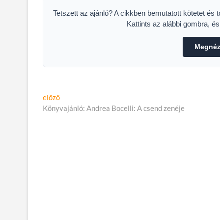
Tetszett az ajánló? A cikkben bemutatott kötetet és 
Kattints az alábbi gombra, é
Megnéze
Bejegyzés
Előző
előző
cikk:
Könyvajánló: Andrea Bocelli: A csend zenéje
navigáció