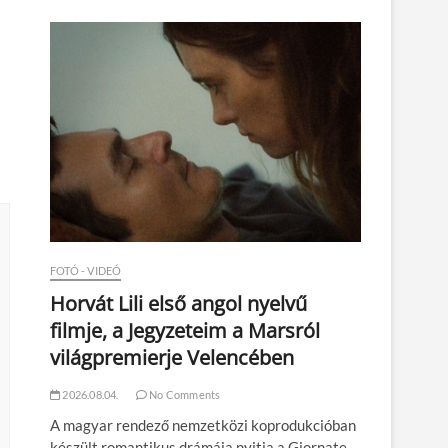
n
FOTÓ - VIDEÓ
Horvát Lili első angol nyelvű
filmje, a Jegyzeteim a Marsról
világpremierje Velencében
2026.08.04.
No Comments
A magyar rendező nemzetközi koprodukcióban
készült romantikus drámája nyitja a Giornate