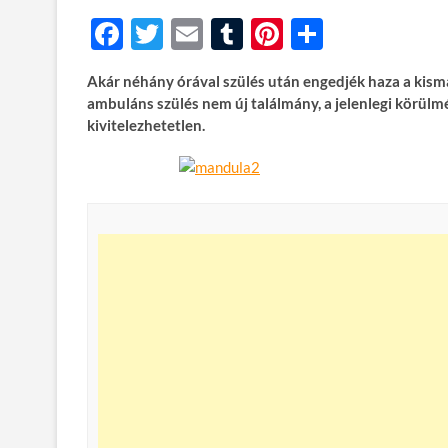
F
T
E
T
Pi
O
ac
w
m
u
nt
ss
Akár néhány órával szülés után engedjék haza a kism
e
itt
ail
m
er
za
ambuláns szülés nem új találmány, a jelenlegi körü
b
er
bl
es
m
kivitelezhetetlen.
o
r
t
e
o
g
k