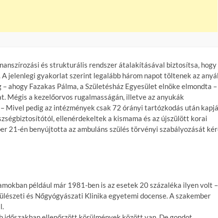
nanszírozási és strukturális rendszer átalakításával biztosítsa, hogy
 jelenlegi gyakorlat szerint legalább három napot töltenek az anyá
g – ahogy Fazakas Pálma, a Születésház Egyesület elnöke elmondta –
at. Mégis a kezelőorvos rugalmasságán, illetve az anyukák
 – Mivel pedig az intézmények csak 72 órányi tartózkodás után kapj
zségbiztosítótól, ellenérdekeltek a kismama és az újszülött korai
ber 21-én benyújtotta az ambuláns szülés törvényi szabályozását ké
lamokban például már 1981-ben is az esetek 20 százaléka ilyen volt –
ülészeti és Nőgyógyászati Klinika egyetemi docense. A szakember
l.
b időszakban ellenőrzött körülmények között van. De gondot