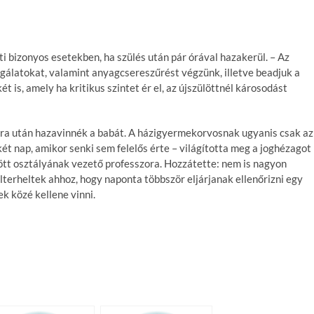
 bizonyos esetekben, ha szülés után pár órával hazakerül. – Az
gálatokat, valamint anyagcsereszűrést végzünk, illetve beadjuk a
 is, amely ha kritikus szintet ér el, az újszülöttnél károsodást
óra után hazavinnék a babát. A házigyermekorvosnak ugyanis csak az
 két nap, amikor senki sem felelős érte – világította meg a joghézagot
lött osztályának vezető professzora. Hozzátette: nem is nagyon
túlterheltek ahhoz, hogy naponta többször eljárjanak ellenőrizni egy
 közé kellene vinni.