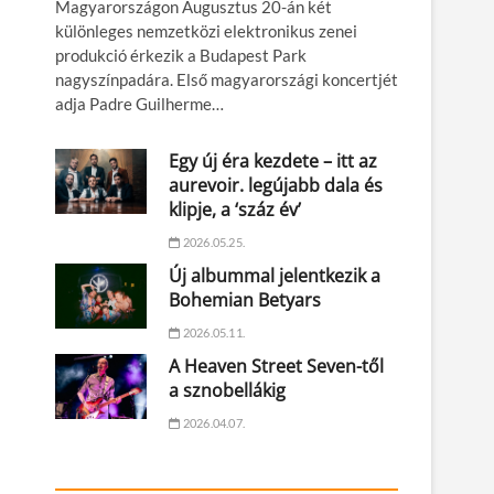
Magyarországon Augusztus 20-án két
különleges nemzetközi elektronikus zenei
produkció érkezik a Budapest Park
nagyszínpadára. Első magyarországi koncertjét
adja Padre Guilherme…
Egy új éra kezdete – itt az
aurevoir. legújabb dala és
klipje, a ‘száz év’
2026.05.25.
Új albummal jelentkezik a
Bohemian Betyars
2026.05.11.
A Heaven Street Seven-től
a sznobellákig
2026.04.07.