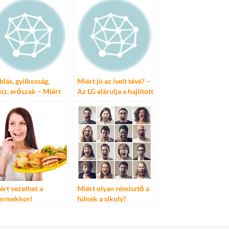
blás, gyilkosság,
Miért jó az ívelt tévé? –
víz, erőszak – Miért
Az LG elárulja a hajlított
zünk híradót?
OLED TV-jének titkát
ért vezethet a
Miért olyan rémisztő a
ermekkori
fülnek a sikoly?
lgyulladás később
hízáshoz?