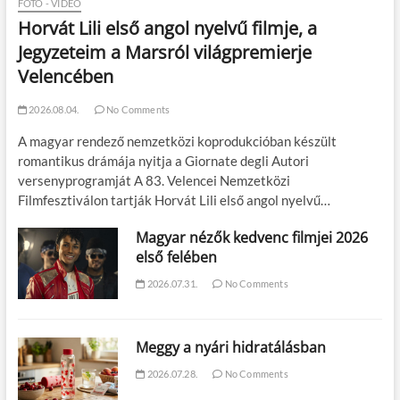
FOTÓ - VIDEÓ
Horvát Lili első angol nyelvű filmje, a
Jegyzeteim a Marsról világpremierje
Velencében
2026.08.04.
No Comments
A magyar rendező nemzetközi koprodukcióban készült
romantikus drámája nyitja a Giornate degli Autori
versenyprogramját A 83. Velencei Nemzetközi
Filmfesztiválon tartják Horvát Lili első angol nyelvű…
Magyar nézők kedvenc filmjei 2026
első felében
2026.07.31.
No Comments
Meggy a nyári hidratálásban
2026.07.28.
No Comments