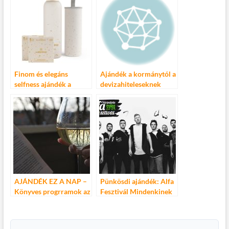
Fesztivál!
Finom és elegáns
Ajándék a kormánytól a
selfness ajándék a
devizahiteleseknek
Waterdroptól
AJÁNDÉK EZ A NAP –
Pünkösdi ajándék: Alfa
Könyves progrramok az
Fesztivál Mindenkinek
Örkény
Könyvesboltban
december 17-én