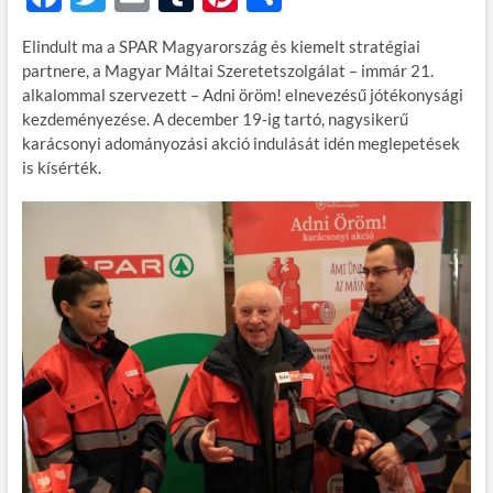
ac
w
m
u
nt
ss
Elindult ma a SPAR Magyarország és kiemelt stratégiai
e
itt
ail
m
er
za
partnere, a Magyar Máltai Szeretetszolgálat – immár 21.
b
er
bl
es
m
alkalommal szervezett – Adni öröm! elnevezésű jótékonysági
kezdeményezése. A december 19-ig tartó, nagysikerű
o
r
t
e
karácsonyi adományozási akció indulását idén meglepetések
o
g
is kísérték.
k