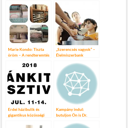
b
er
bl
es
m
o
r
t
e
o
g
k
Marie Kondo: Tiszta
„Szerencsés vagyok” –
öröm – A rendteremtés
Élelmiszerbank
művészete
figyelemfelhívó
kampány
Erdei házibulik és
Kampány indul:
gigantikus közösségi
butuljon Ön is Dr.
adományozó kampány,
Mogáccsal!
szerdától Bánkitó