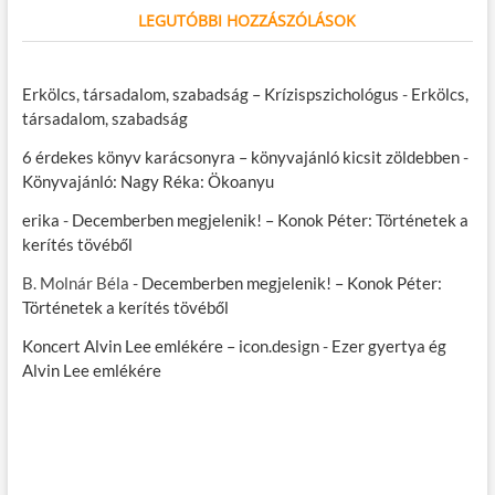
LEGUTÓBBI HOZZÁSZÓLÁSOK
Erkölcs, társadalom, szabadság – Krízispszichológus
-
Erkölcs,
társadalom, szabadság
6 érdekes könyv karácsonyra – könyvajánló kicsit zöldebben
-
Könyvajánló: Nagy Réka: Ökoanyu
erika
-
Decemberben megjelenik! – Konok Péter: Történetek a
kerítés tövéből
B. Molnár Béla
-
Decemberben megjelenik! – Konok Péter:
Történetek a kerítés tövéből
Koncert Alvin Lee emlékére – icon.design
-
Ezer gyertya ég
Alvin Lee emlékére