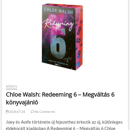
KÖNYV
Chloe Walsh: Redeeming 6 – Megváltás 6
könyvajánló
2026.07.24.
No Comments
Joey és Aoife története új fejezethez érkezik az új, különleges
éldekorált kiadásban A Redeeming 6 – Megváltás 6 Chloe