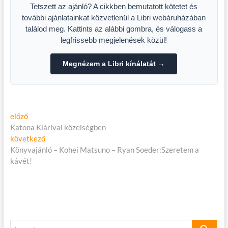
Tetszett az ajánló? A cikkben bemutatott kötetet és
további ajánlatainkat közvetlenül a Libri webáruházában
találod meg. Kattints az alábbi gombra, és válogass a
legfrissebb megjelenések közül!
Megnézem a Libri kínálatát →
Bejegyzés
Előző
előző
cikk:
Katona Klárival közelségben
navigáció
Következő
következő
cikk:
Könyvajánló – Kohei Matsuno – Ryan Soeder:Szeretem a
kávét!
keresés