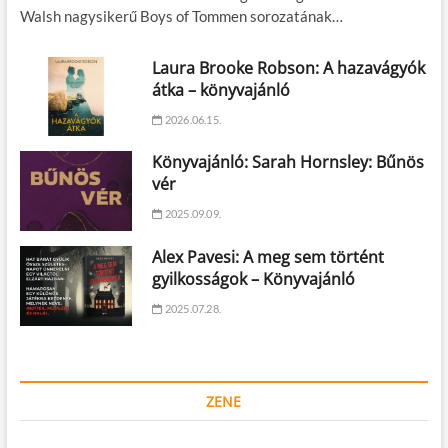
Walsh nagysikerű Boys of Tommen sorozatának…
Laura Brooke Robson: A hazavágyók
átka – könyvajánló
2026.06.15.
Könyvajánló: Sarah Hornsley: Bűnös
vér
2025.09.09.
Alex Pavesi: A meg sem történt
gyilkosságok – Könyvajánló
2025.07.28.
ZENE