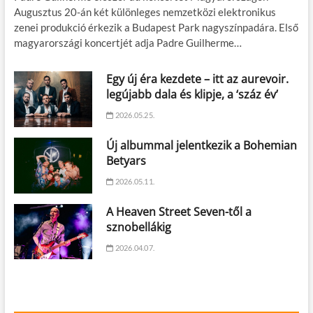
Augusztus 20-án két különleges nemzetközi elektronikus
zenei produkció érkezik a Budapest Park nagyszínpadára. Első
magyarországi koncertjét adja Padre Guilherme…
Egy új éra kezdete – itt az aurevoir.
legújabb dala és klipje, a ‘száz év’
2026.05.25.
Új albummal jelentkezik a Bohemian
Betyars
2026.05.11.
A Heaven Street Seven-től a
sznobellákig
2026.04.07.