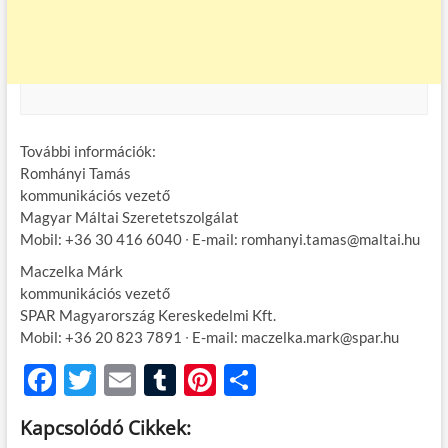
További információk:
Romhányi Tamás
kommunikációs vezető
Magyar Máltai Szeretetszolgálat
Mobil: +36 30 416 6040 ∙ E-mail: romhanyi.tamas@maltai.hu
Maczelka Márk
kommunikációs vezető
SPAR Magyarország Kereskedelmi Kft.
Mobil: +36 20 823 7891 ∙ E-mail: maczelka.mark@spar.hu
F
T
E
T
Pi
O
ac
w
m
u
nt
ss
Kapcsolódó Cikkek:
e
itt
ail
m
er
za