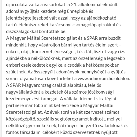
új arculata várta a vásárlókat: a 21. alkalommal elindult
adománygyűjtés kezdete még ünnepibbé és
jelentőségteljesebbé vált azzal, hogy az ajándékozható
tartósélelmiszereket karácsonyi csomagolópapírokkal és
díszszalagokkal borították be.
A Magyar Máltai Szeretetszolgálat és a SPAR arra buzdít
mindenkit, hogy vásároljon bármilyen tartós élelmiszert –
cukrot, olajt, konzervet, édességet, tésztát, lisztet vagy rizst –
ajándékba a nélkülözőknek, mert az önzetlenség a legszebb
emberi cselekedetek egyike, a csodák a hétköznapokban
születnek. Az összegyűlt adományok mennyiségét a gyűjtés
során folyamatosan követni lehet a www.adniorom.hu oldalon.
A SPAR Magyarország családi alapítású, felelős
nagyvállalatként a kezdetek óta számos jótékonysági
kezdeményezést támogat. A vállalat kiemelt stratégiai
partnere már több mint két évtizede a Magyar Máltai
Szeretetszolgálat. Az évek során a két szervezet számos
közösségépítő, szociális segítőprogramot indított, mellyel
nélkülöző gyermekeknek, hátrányos helyzetű családoknak és
fontos társadalmi célokért küzdő szervezetnek nyújtott