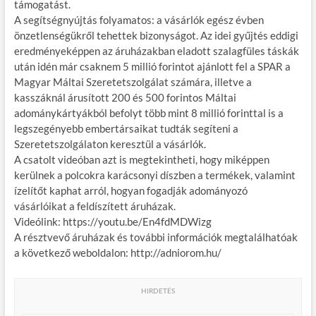
támogatást.
A segítségnyújtás folyamatos: a vásárlók egész évben
önzetlenségükről tehettek bizonyságot. Az idei gyűjtés eddigi
eredményeképpen az áruházakban eladott szalagfüles táskák
után idén már csaknem 5 millió forintot ajánlott fel a SPAR a
Magyar Máltai Szeretetszolgálat számára, illetve a
kasszáknál árusított 200 és 500 forintos Máltai
adománykártyákból befolyt több mint 8 millió forinttal is a
legszegényebb embertársaikat tudták segíteni a
Szeretetszolgálaton keresztül a vásárlók.
A csatolt videóban azt is megtekintheti, hogy miképpen
kerülnek a polcokra karácsonyi díszben a termékek, valamint
ízelítőt kaphat arról, hogyan fogadják adományozó
vásárlóikat a feldíszített áruházak.
Videólink: https://youtu.be/En4fdMDWizg
A résztvevő áruházak és további információk megtalálhatóak
a következő weboldalon: http://adniorom.hu/
HIRDETÉS