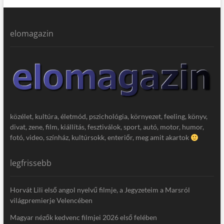
elomagazin
közélet, kultúra, életmód, pszichológia, környezet, feeling, könyv,
divat, zene, film, kiállítás, fesztiválok, sport, autó, motor, humor,
fotó, video, színház, kultúrsokk, enteriőr, meg amit akartok
legfrissebb
Horvát Lili első angol nyelvű filmje, a Jegyzeteim a Marsról
világpremierje Velencében
Magyar nézők kedvenc filmjei 2026 első felében