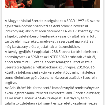
A Magyar Máltai Szeretetszolgálat és a SPAR 1997-től szoros
együttműködésben szervezi az Adni öröm! elnevezésű
jótékonysági akcióját. Idén december 14. és 19. között gyűjtik
a kijelölt üzletekben önkéntesek a vásárlók által felajánlott
tartós élelmiszereket, amelyeket a szervezet munkatársai
még karácsony előtt eljuttatnak a rászorulókhoz.
A tavalyi gyűjtés 6 napja alatt 288,5 tonna tartósélelmiszert
adományoztak a SPAR és az INTERSPAR áruházak vásárlói,
ebből több mint 33 ezer ajándékcsomagot állított össze a
Szeretetszolgálat a nélkülözőknek az ünnepre. 2010-2016
között a jótékonysági akció keretében több mint másfélezer
tonna élelmiszer gyűlt össze, nehéz sorsú családok tízezrein
segítve.
Az Adni öröm! idei formabontó kampánynyitó rendezvénye az
akció legfontosabb üzenetét erősítette: ami Önnek élelmiszer,
az másnak ajándék. A SPAR budapesti, Batthyány téren
található üzletében a jól ismert és szeretett kezdeményezés