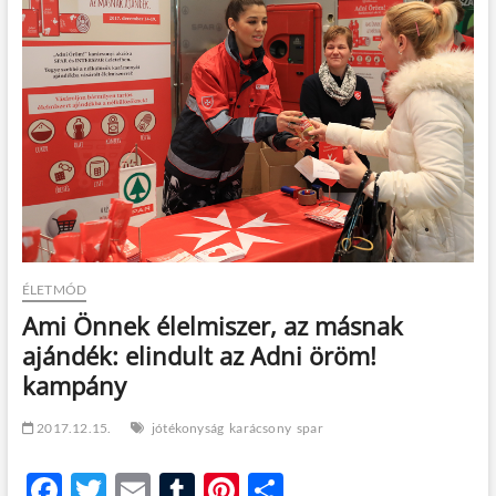
t
o
n
ÉLETMÓD
Ami Önnek élelmiszer, az másnak
ajándék: elindult az Adni öröm!
kampány
2017.12.15.
jótékonyság
karácsony
spar
F
T
E
T
Pi
O